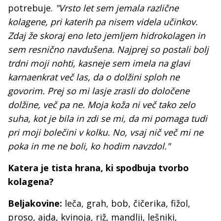
potrebuje.
"Vrsto let sem jemala različne
kolagene, pri katerih pa nisem videla učinkov.
Zdaj že skoraj eno leto jemljem hidrokolagen in
sem resnično navdušena. Najprej so postali bolj
trdni moji nohti, kasneje sem imela na glavi
karnaenkrat več las, da o dolžini sploh ne
govorim. Prej so mi lasje zrasli do določene
dolžine, več pa ne. Moja koža ni več tako zelo
suha, kot je bila in zdi se mi, da mi pomaga tudi
pri moji bolečini v kolku. No, vsaj nič več mi ne
poka in me ne boli, ko hodim navzdol."
Katera je tista hrana, ki spodbuja tvorbo
kolagena?
Beljakovine:
leča, grah, bob, čičerika, fižol,
proso, ajda, kvinoja, riž, mandlji, lešniki,