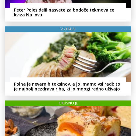
Peter Poles delil nasvete za bodoče tekmovalce
kviza Na lovu
VIZITA.SI
Polna je nevarnih toksinov, a jo imamo vsi radi: to
je najbolj nezdrava riba, ki jo mnogi redno uživajo
OKUSNO.JE