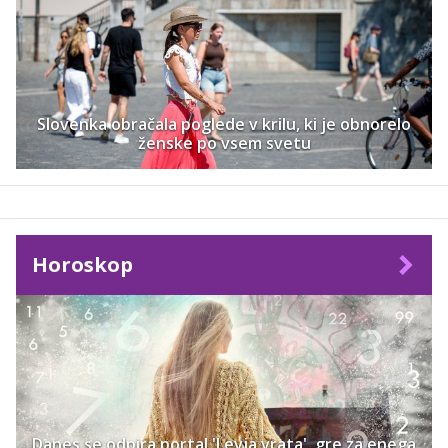
Slovenka obračala poglede v krilu, ki je obnorelo
ženske po vsem svetu
Horoskop
Danes se odpira portal 'Levja vrata', gre za enega