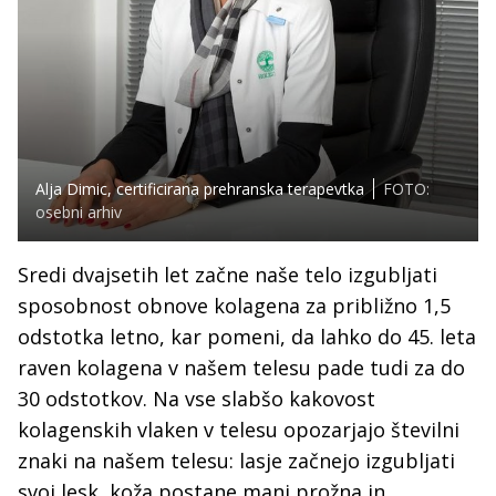
Alja Dimic, certificirana prehranska terapevtka
FOTO:
osebni arhiv
Sredi dvajsetih let začne naše telo izgubljati
sposobnost obnove kolagena za približno 1,5
odstotka letno, kar pomeni, da lahko do 45. leta
raven kolagena v našem telesu pade tudi za do
30 odstotkov. Na vse slabšo kakovost
kolagenskih vlaken v telesu opozarjajo številni
znaki na našem telesu: lasje začnejo izgubljati
svoj lesk, koža postane manj prožna in