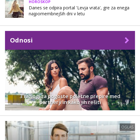
HOROSKOP
Danes se odpira portal 'Levja vrata', gre za enega
najpomembnejših dni v letu
Odnosi
3 razlogi za pogoste poletne prepire med
partnerji in kako jih rešiti
OGLAS