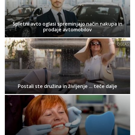
Spletni avto oglasi spreminjajo način nakupa in
prodaje avtomobilov
OGLAS
Postali ste družina in življenje ... teče dalje