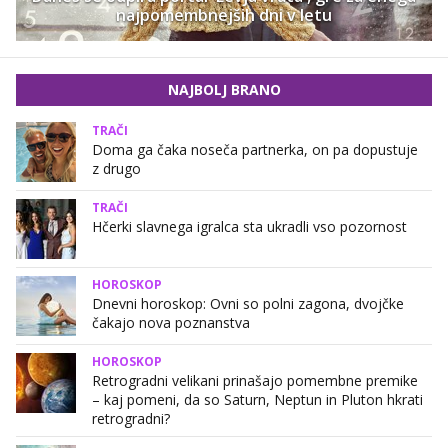
najpomembnejših dni v letu
NAJBOLJ BRANO
TRAČI
Doma ga čaka noseča partnerka, on pa dopustuje
z drugo
TRAČI
Hčerki slavnega igralca sta ukradli vso pozornost
HOROSKOP
Dnevni horoskop: Ovni so polni zagona, dvojčke
čakajo nova poznanstva
HOROSKOP
Retrogradni velikani prinašajo pomembne premike
– kaj pomeni, da so Saturn, Neptun in Pluton hkrati
retrogradni?