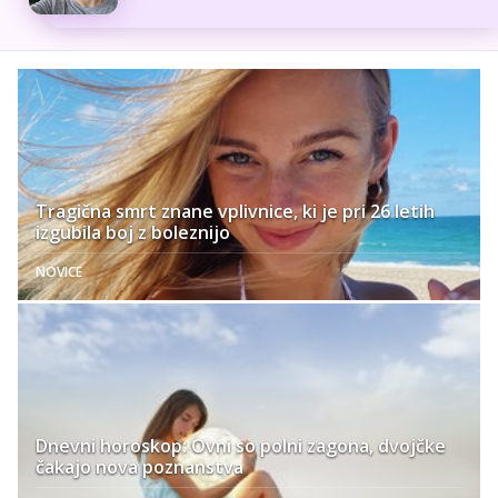
Tragična smrt znane vplivnice, ki je pri 26 letih
izgubila boj z boleznijo
NOVICE
Dnevni horoskop: Ovni so polni zagona, dvojčke
čakajo nova poznanstva