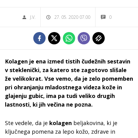
J.V.
27. 05. 2020 07.00
0
Kolagen je ena izmed tistih čudežnih sestavin
v steklenički, za katero ste zagotovo slišale
že velikokrat. Vse vemo, da je zelo pomemben
pri ohranjanju mladostnega videza kože in
glajenju gubic, ima pa tudi veliko drugih
lastnosti, ki jih večina ne pozna.
Ste vedele, da je
kolagen
beljakovina, ki je
ključnega pomena za lepo kožo, zdrave in