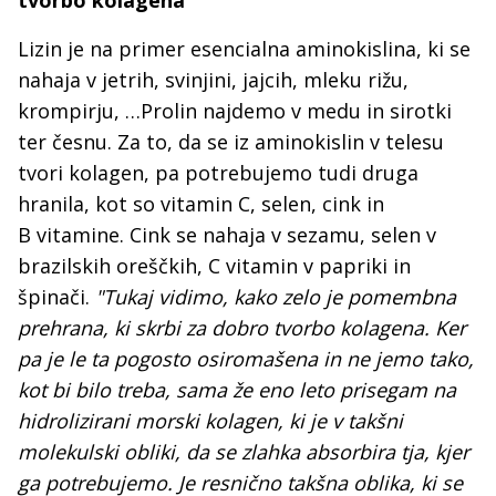
tvorbo kolagena
Lizin je na primer esencialna aminokislina, ki se
nahaja v jetrih, svinjini, jajcih, mleku rižu,
krompirju, …Prolin najdemo v medu in sirotki
ter česnu. Za to, da se iz aminokislin v telesu
tvori kolagen, pa potrebujemo tudi druga
hranila, kot so vitamin C, selen, cink in
B vitamine. Cink se nahaja v sezamu, selen v
brazilskih oreščkih, C vitamin v papriki in
špinači.
"Tukaj vidimo, kako zelo je pomembna
prehrana, ki skrbi za dobro tvorbo kolagena. Ker
pa je le ta pogosto osiromašena in ne jemo tako,
kot bi bilo treba, sama že eno leto prisegam na
hidrolizirani morski kolagen, ki je v takšni
molekulski obliki, da se zlahka absorbira tja, kjer
ga potrebujemo. Je resnično takšna oblika, ki se