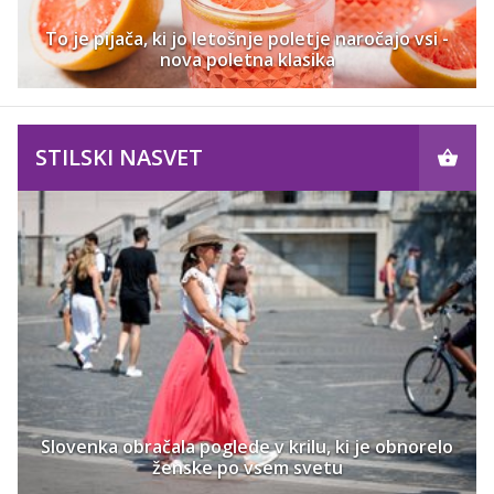
To je pijača, ki jo letošnje poletje naročajo vsi -
nova poletna klasika
STILSKI NASVET
Slovenka obračala poglede v krilu, ki je obnorelo
ženske po vsem svetu