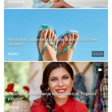
HOROSKOP
Havaianas japonke: zakaj jih nosimo iz sezone v
sezono?
NOVICE
OGLAS
Začelo se je snemanje nove Kmetije: 'Pripnite
pasove!'
ODDAJE