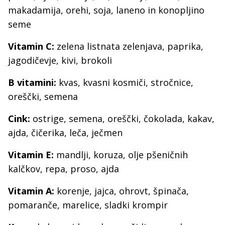
makadamija, orehi, soja, laneno in konopljino
seme
Vitamin C:
zelena listnata zelenjava, paprika,
jagodičevje, kivi, brokoli
B vitamini:
kvas, kvasni kosmiči, stročnice,
oreščki, semena
Cink:
ostrige, semena, oreščki, čokolada, kakav,
ajda, čičerika, leča, ječmen
Vitamin E:
mandlji, koruza, olje pšeničnih
kalčkov, repa, proso, ajda
Vitamin A:
korenje, jajca, ohrovt, špinača,
pomaranče, marelice, sladki krompir