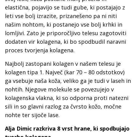
elastična, pojavijo se tudi gube, ki postajajo z
leti vse bolj izrazite, prizanešeno pa ni niti
našim nohtom, ki postanejo vse bolj krhki in
lomljivi. Zato je priporočljivo telesu zagotoviti
dodaten vir kolagena, ki bo spodbudil naravni
proces tvorjenja kolagena.
Najbolj zastopani kolagen v našem telesu je
kolagen tipa 1. Največ (kar 70 – 80 odstotkov)
ga vsebuje naša koža, veliko ga je tudi v laseh in
nohtih. Njegove molekule se povezujejo v
kolagenska vlakna, ki so odporna proti natezni
sili in so glavni razlog za čvrsto kožo, močne
nohte ter sijoče lase.
Alja Dimic razkriva 8 vrst hrane, ki spodbujajo