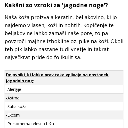
Kakšni so vzroki za 'jagodne noge'?
Naša koža proizvaja keratin, beljakovino, ki jo
najdemo v laseh, koži in nohtih. Kopičenje te
beljakovine lahko zamaši naše pore, to pa
povzroči majhne izbokline oz. pike na koži. Okoli
teh pik lahko nastane tudi vnetje in takrat
največkrat pride do folikulitisa.
Dejavniki, ki lahko prav tako vplivajo na nastanek
jagodnih nog:
-Alergije
-Astma
-Suha koža
-Ekcem
-Prekomerna telesna teža