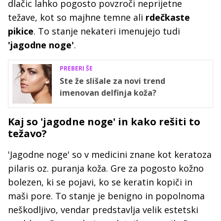
dlačic lahko pogosto povzroči neprijetne
težave, kot so majhne temne ali
rdečkaste
pikice
. To stanje nekateri imenujejo tudi
'jagodne
noge'
.
PREBERI ŠE
Ste že slišale za novi trend
imenovan delfinja koža?
Kaj so 'jagodne noge' in kako rešiti to
težavo?
'Jagodne noge' so v medicini znane kot keratoza
pilaris oz. puranja koža. Gre za pogosto kožno
bolezen, ki se pojavi, ko se keratin kopiči in
maši pore. To stanje je benigno in popolnoma
neškodljivo, vendar predstavlja velik estetski