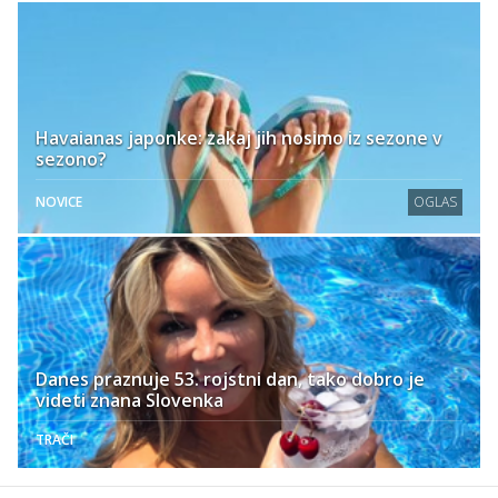
Havaianas japonke: zakaj jih nosimo iz sezone v
sezono?
NOVICE
OGLAS
Danes praznuje 53. rojstni dan, tako dobro je
videti znana Slovenka
TRAČI