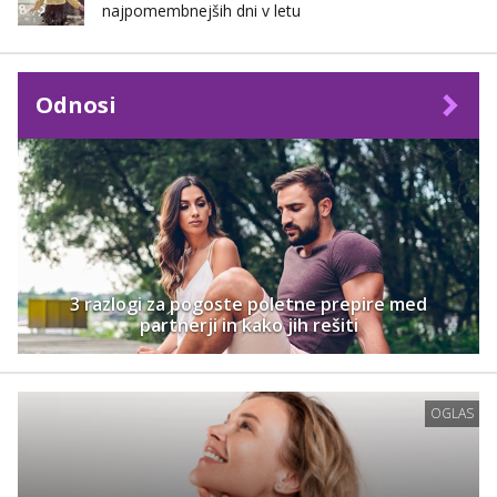
najpomembnejših dni v letu
Odnosi
3 razlogi za pogoste poletne prepire med
partnerji in kako jih rešiti
OGLAS