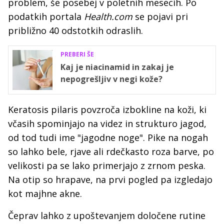
problem, še posebej v poletnih mesecih. Po
podatkih portala
Health.com
se pojavi pri
približno 40 odstotkih odraslih.
PREBERI ŠE
Kaj je niacinamid in zakaj je
nepogrešljiv v negi kože?
Keratosis pilaris povzroča izbokline na koži, ki
včasih spominjajo na videz in strukturo jagod,
od tod tudi ime "jagodne noge". Pike na nogah
so lahko bele, rjave ali rdečkasto roza barve, po
velikosti pa se lako primerjajo z zrnom peska.
Na otip so hrapave, na prvi pogled pa izgledajo
kot majhne akne.
Čeprav lahko z upoštevanjem določene rutine