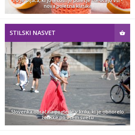
To je pijača, ki jo letošnje poletje naročajo vsi -
nova poletna klasika
STILSKI NASVET
Slovenka obračala poglede v krilu, ki je obnorelo
ženske po vsem svetu