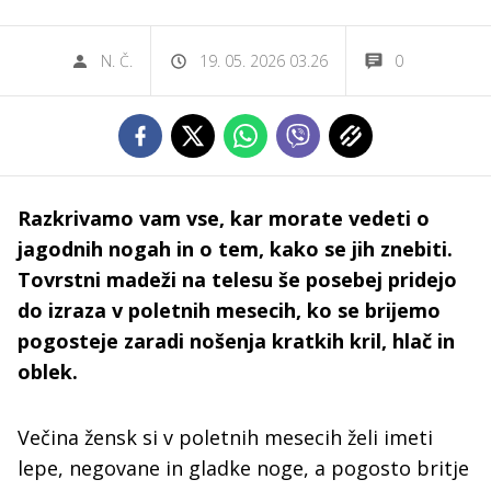
N. Č.
19. 05. 2026 03.26
0
Razkrivamo vam vse, kar morate vedeti o
jagodnih nogah in o tem, kako se jih znebiti.
Tovrstni madeži na telesu še posebej pridejo
do izraza v poletnih mesecih, ko se brijemo
pogosteje zaradi nošenja kratkih kril, hlač in
oblek.
Večina žensk si v poletnih mesecih želi imeti
lepe, negovane in gladke noge, a pogosto britje