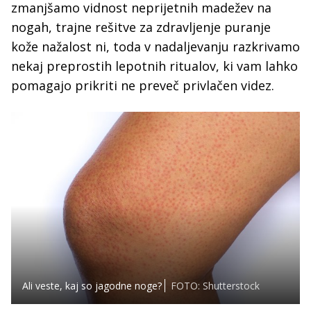
zmanjšamo vidnost neprijetnih madežev na
nogah, trajne rešitve za zdravljenje puranje
kože nažalost ni, toda v nadaljevanju razkrivamo
nekaj preprostih lepotnih ritualov, ki vam lahko
pomagajo prikriti ne preveč privlačen videz.
Ali veste, kaj so jagodne noge?
FOTO: Shutterstock