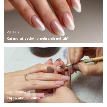
Vizita.si
Kaj moraš vedeti o geliranih nohtih?
Zadovoljna.si
Kaj so akrilni nohti?