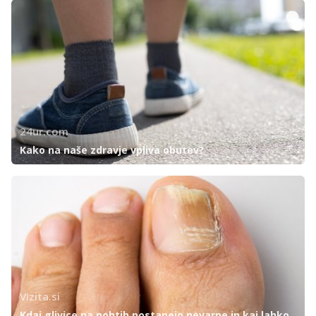
24ur.com
Kako na naše zdravje vpliva obutev?
Vizita.si
Kdaj glivice na nohtih postanejo nevarne in kaj lahko