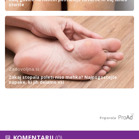
storite
Zadovoljna.si
Zakaj stopala poleti niso mehka? Najpogostejše
napake, ki jih delamo vsi
Priporoča
KOMENTARJI
(0)