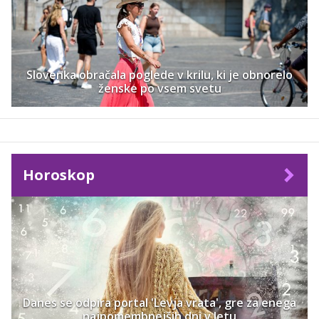
Slovenka obračala poglede v krilu, ki je obnorelo
ženske po vsem svetu
Horoskop
Danes se odpira portal 'Levja vrata', gre za enega
najpomembnejših dni v letu