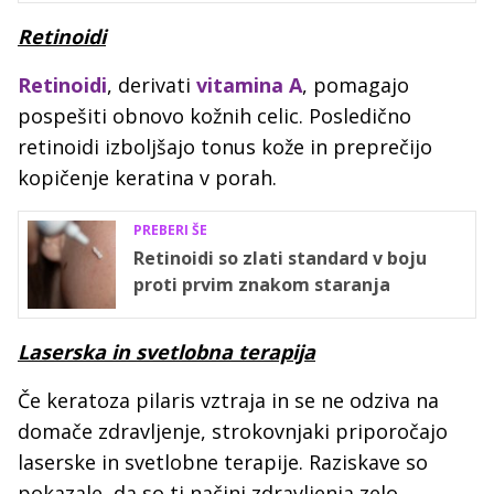
Retinoidi
Retinoidi
, derivati
vitamina A
, pomagajo
pospešiti obnovo kožnih celic. Posledično
retinoidi izboljšajo tonus kože in preprečijo
kopičenje keratina v porah.
PREBERI ŠE
Retinoidi so zlati standard v boju
proti prvim znakom staranja
Laserska in svetlobna terapija
Če keratoza pilaris vztraja in se ne odziva na
domače zdravljenje, strokovnjaki priporočajo
laserske in svetlobne terapije. Raziskave so
pokazale, da so ti načini zdravljenja zelo