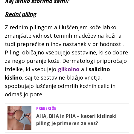
Kaj lahko storimo sami?
Redni piling
Z rednim pilingom ali luščenjem kože lahko
zmanjšate vidnost temnih madežev na koži, a
tudi preprečite njihov nastanek v prihodnosti.
Pilingi običajno vsebujejo sestavine, ki so dobre
za nego puranje kože. Dermatologi priporočajo
izdelke, ki vsebujejo
glikolno
ali
salicilno
kislino
, saj te sestavine blažijo vnetja,
spodbujajo luščenje odmrlih kožnih celic in
odmašijo pore.
PREBERI ŠE
AHA, BHA in PHA – kateri kislinski
piling je primeren za vas?