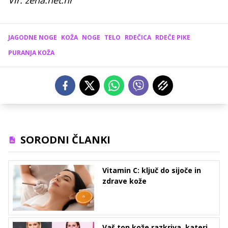
Vir: zena.net.hr
JAGODNE NOGE
KOŽA
NOGE
TELO
RDEČICA
RDEČE PIKE
PURANJA KOŽA
SORODNI ČLANKI
Vitamin C: ključ do sijoče in
zdrave kože
Vaš ton kože razkriva, kateri