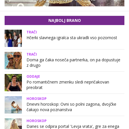
NAJBOLJ BRANO
TRAČI
Hčerki slavnega igralca sta ukradli vso pozornost
TRAČI
Doma ga čaka noseča partnerka, on pa dopustuje
z drugo
ODDAJE
Po romantičnem zmenku sledi nepričakovan
preobrat
HOROSKOP
Dnevni horoskop: Ovni so polni zagona, dvojčke
čakajo nova poznanstva
HOROSKOP
Danes se odpira portal 'Levja vrata', gre za enega