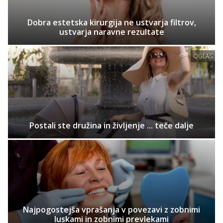
Dobra estetska kirurgija ne ustvarja filtrov,
ustvarja naravne rezultate
OGLAS
Postali ste družina in življenje ... teče dalje
Najpogostejša vprašanja v povezavi z zobnimi
luskami in zobnimi prevlekami