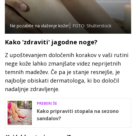
Ne pozabite na vlaženje kože!
FOTO: Shutterstock
Kako 'zdraviti' jagodne noge?
Z upoštevanjem določenih korakov v vaši rutini
nege kože lahko zmanjšate videz neprijetnih
temnih madežev. Če pa je stanje resnejše, je
najbolje obiskati dermatologa, ki bo določil
nadaljnje zdravljenje.
PREBERI ŠE
Kako pripraviti stopala na sezono
sandalov?