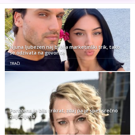
Njuna ljubezen naj bi bila marketinški trik, tako
se odzivata na govorice
TRAČI
Poročena je bila trikrat, zdaj pa je spet srečno
zaljubljena
TRAČI