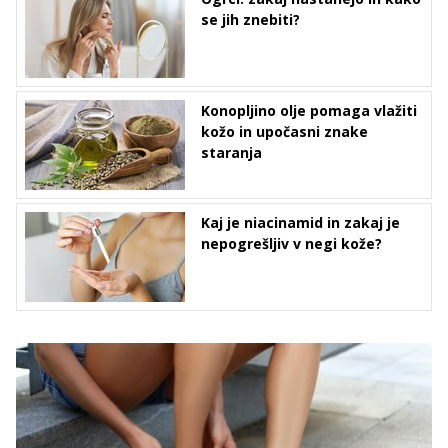
se jih znebiti?
Konopljino olje pomaga vlažiti
kožo in upočasni znake
staranja
Kaj je niacinamid in zakaj je
nepogrešljiv v negi kože?