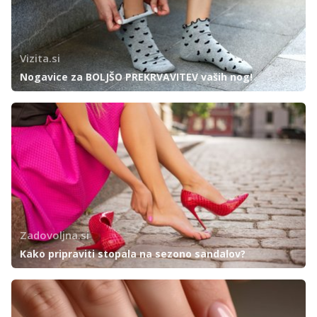
Vizita.si
Nogavice za BOLJŠO PREKRVAVITEV vaših nog!
Zadovoljna.si
Kako pripraviti stopala na sezono sandalov?