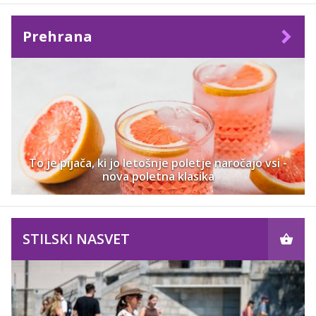
Prehrana
To je pijača, ki jo letošnje poletje naročajo vsi -
nova poletna klasika
STILSKI NASVET