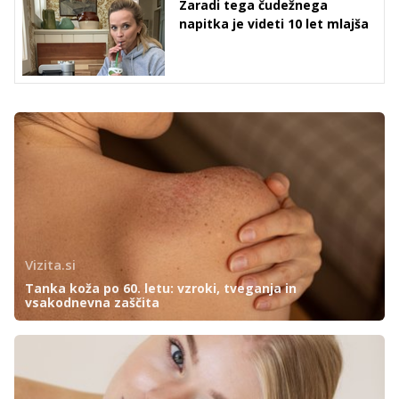
Zaradi tega čudežnega
napitka je videti 10 let mlajša
Vizita.si
Tanka koža po 60. letu: vzroki, tveganja in
vsakodnevna zaščita