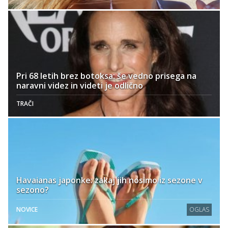
Pri 68 letih brez botoksa: še vedno prisega na
naravni videz in videti je odlično
TRAČI
Havaianas japonke: zakaj jih nosimo iz sezone v
sezono?
NOVICE
OGLAS