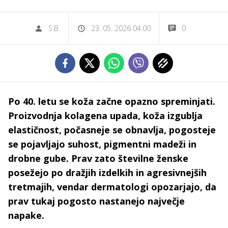
S.B.
23. 05. 2026 04.00
0
Po 40. letu se koža začne opazno spreminjati.
Proizvodnja kolagena upada, koža izgublja
elastičnost, počasneje se obnavlja, pogosteje
se pojavljajo suhost, pigmentni madeži in
drobne gube. Prav zato številne ženske
posežejo po dražjih izdelkih in agresivnejših
tretmajih, vendar dermatologi opozarjajo, da
prav tukaj pogosto nastanejo največje
napake.