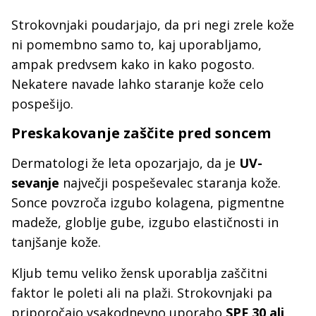
Strokovnjaki poudarjajo, da pri negi zrele kože
ni pomembno samo to, kaj uporabljamo,
ampak predvsem kako in kako pogosto.
Nekatere navade lahko staranje kože celo
pospešijo.
Preskakovanje zaščite pred soncem
Dermatologi že leta opozarjajo, da je
UV-
sevanje
največji pospeševalec staranja kože.
Sonce povzroča izgubo kolagena, pigmentne
madeže, globlje gube, izgubo elastičnosti in
tanjšanje kože.
Kljub temu veliko žensk uporablja zaščitni
faktor le poleti ali na plaži. Strokovnjaki pa
priporočajo vsakodnevno uporabo
SPF 30 ali