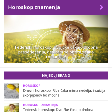
Horoskop znamenja
Tedenski horoskop: Dvojčke čakajo drobna
presenečenja, devicam se obeta veliko
romantike
NAJBOLJ BRANO
HOROSKOP
Dnevni horoskop: Ribe čaka mirna nedelja, intuicija
škorpijonov bo močna
HOROSKOP ZNAMENJA
Tedenski horoskop: Dvojčke čakajo drobna