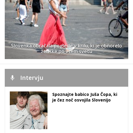
Slovenka obračala poglede v krilu, ki je obnorelo
ženske po vsem svetu
Intervju
Spoznajte babico Juša Čopa, ki
je čez noč osvojila Slovenijo