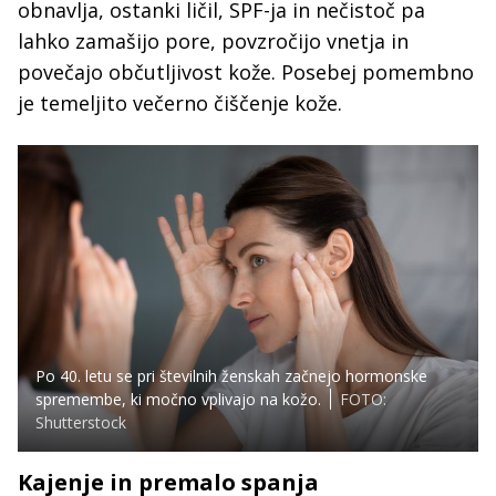
obnavlja, ostanki ličil, SPF-ja in nečistoč pa
lahko zamašijo pore, povzročijo vnetja in
povečajo občutljivost kože. Posebej pomembno
je temeljito večerno čiščenje kože.
Po 40. letu se pri številnih ženskah začnejo hormonske
spremembe, ki močno vplivajo na kožo.
FOTO:
Shutterstock
Kajenje in premalo spanja