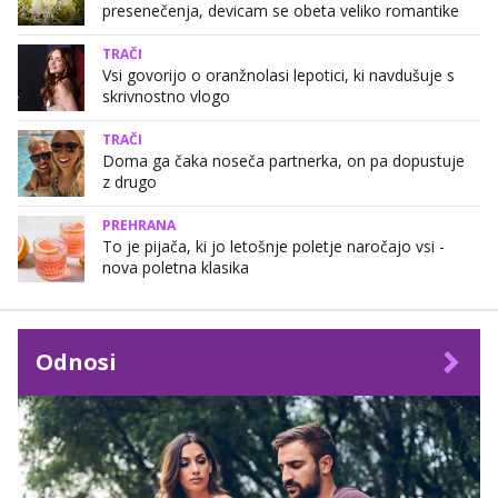
presenečenja, devicam se obeta veliko romantike
TRAČI
Vsi govorijo o oranžnolasi lepotici, ki navdušuje s
skrivnostno vlogo
TRAČI
Doma ga čaka noseča partnerka, on pa dopustuje
z drugo
PREHRANA
To je pijača, ki jo letošnje poletje naročajo vsi -
nova poletna klasika
Odnosi