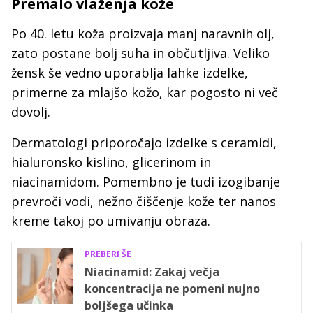
Premalo vlaženja kože
Po 40. letu koža proizvaja manj naravnih olj,
zato postane bolj suha in občutljiva. Veliko
žensk še vedno uporablja lahke izdelke,
primerne za mlajšo kožo, kar pogosto ni več
dovolj.
Dermatologi priporočajo izdelke s ceramidi,
hialuronsko kislino, glicerinom in
niacinamidom. Pomembno je tudi izogibanje
prevroči vodi, nežno čiščenje kože ter nanos
kreme takoj po umivanju obraza.
PREBERI ŠE
Niacinamid: Zakaj večja
koncentracija ne pomeni nujno
boljšega učinka