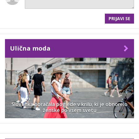
PRIJAVI SE
Ulična moda
Slovenka obračala poglede v krilu, ki je obnorelo
ženske po vsem svetu