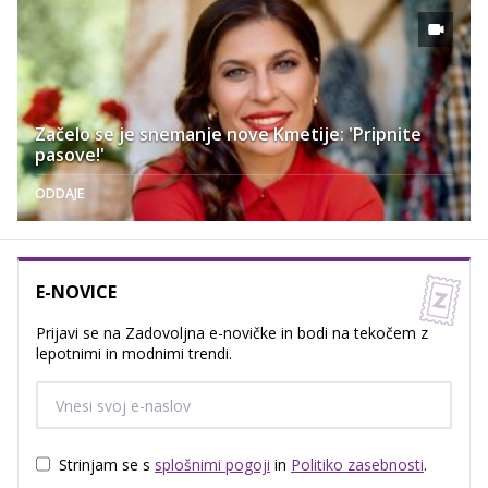
Začelo se je snemanje nove Kmetije: 'Pripnite
pasove!'
ODDAJE
E-NOVICE
Prijavi se na Zadovoljna e-novičke in bodi na tekočem z
lepotnimi in modnimi trendi.
Strinjam se s
splošnimi pogoji
in
Politiko zasebnosti
.