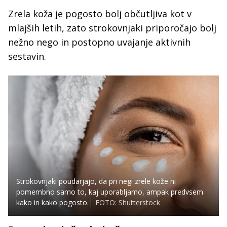
Zrela koža je pogosto bolj občutljiva kot v
mlajših letih, zato strokovnjaki priporočajo bolj
nežno nego in postopno uvajanje aktivnih
sestavin.
Strokovnjaki poudarjajo, da pri negi zrele kože ni
pomembno samo to, kaj uporabljamo, ampak predvsem
kako in kako pogosto.
FOTO: Shutterstock