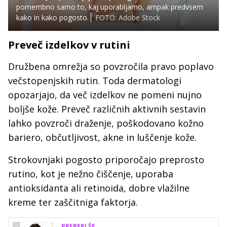
pomembno samo to, kaj uporabljamo, ampak predvsem
kako in kako pogosto.
FOTO: Adobe Stock
Preveč izdelkov v rutini
Družbena omrežja so povzročila pravo poplavo
večstopenjskih rutin. Toda dermatologi
opozarjajo, da več izdelkov ne pomeni nujno
boljše kože. Preveč različnih aktivnih sestavin
lahko povzroči draženje, poškodovano kožno
bariero, občutljivost, akne in luščenje kože.
Strokovnjaki pogosto priporočajo preprosto
rutino, kot je nežno čiščenje, uporaba
antioksidanta ali retinoida, dobre vlažilne
kreme ter zaščitniga faktorja.
PREBERI ŠE