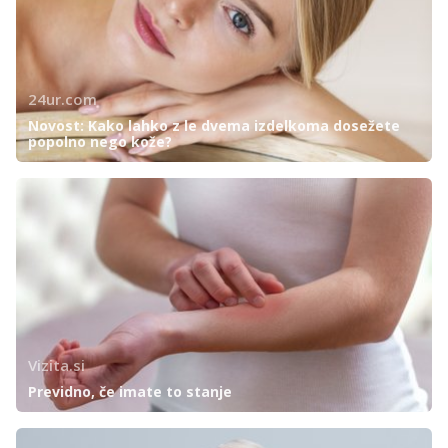
24ur.com
Novost: Kako lahko z le dvema izdelkoma dosežete
popolno nego kože?
Vizita.si
Previdno, če imate to stanje