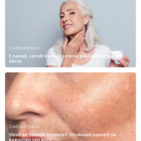
Zadovoljna.si
5 navad, zaradi katerih se vrat postara hitreje kot
obraz
Zadovoljna.si
Slovo od temnih madežev: Strokovni nasveti za
poenoten ten kože