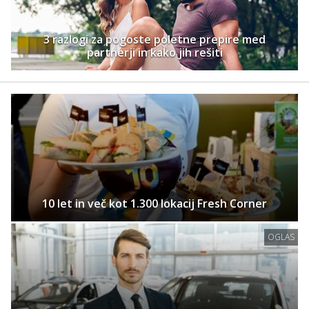
3 razlogi za pogoste poletne prepire med
partnerji in kako jih rešiti
10 let in več kot 1.300 lokacij Fresh Corner
OGLAS