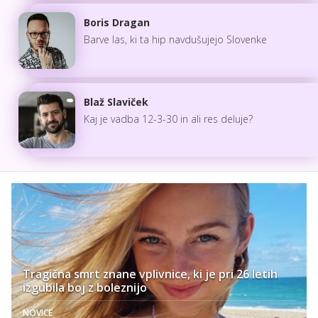
Boris Dragan
Barve las, ki ta hip navdušujejo Slovenke
Blaž Slaviček
Kaj je vadba 12-3-30 in ali res deluje?
Tragična smrt znane vplivnice, ki je pri 26 letih
izgubila boj z boleznijo
NOVICE