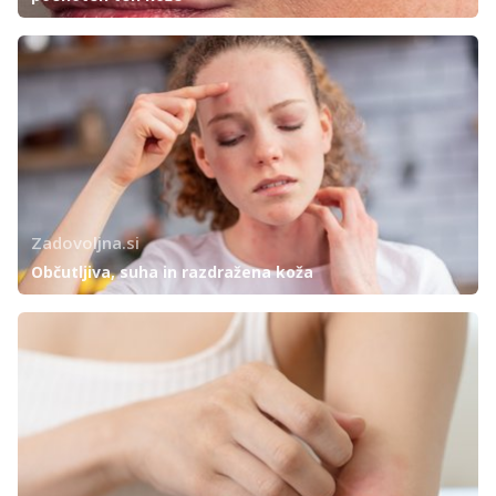
Zadovoljna.si
Občutljiva, suha in razdražena koža