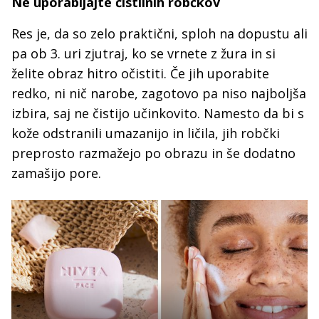
Ne uporabljajte čistilnih robčkov
Res je, da so zelo praktični, sploh na dopustu ali
pa ob 3. uri zjutraj, ko se vrnete z žura in si
želite obraz hitro očistiti. Če jih uporabite
redko, ni nič narobe, zagotovo pa niso najboljša
izbira, saj ne čistijo učinkovito. Namesto da bi s
kože odstranili umazanijo in ličila, jih robčki
preprosto razmažejo po obrazu in še dodatno
zamašijo pore.