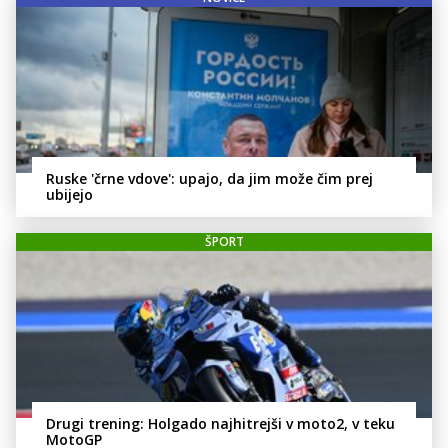
Ruske 'črne vdove': upajo, da jim može čim prej
ubijejo
ŠPORT
Drugi trening: Holgado najhitrejši v moto2, v teku
MotoGP