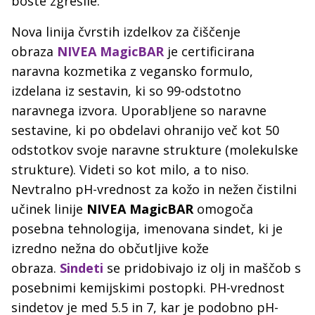
boste zgrešile.
Nova linija čvrstih izdelkov za čiščenje
obraza
NIVEA MagicBAR
je certificirana
naravna kozmetika z vegansko formulo,
izdelana iz sestavin, ki so 99-odstotno
naravnega izvora. Uporabljene so naravne
sestavine, ki po obdelavi ohranijo več kot 50
odstotkov svoje naravne strukture (molekulske
strukture). Videti so kot milo, a to niso.
Nevtralno pH-vrednost za kožo in nežen čistilni
učinek linije
NIVEA MagicBAR
omogoča
posebna tehnologija, imenovana sindet, ki je
izredno nežna do občutljive kože
obraza.
Sindeti
se pridobivajo iz olj in maščob s
posebnimi kemijskimi postopki. PH-vrednost
sindetov je med 5.5 in 7, kar je podobno pH-