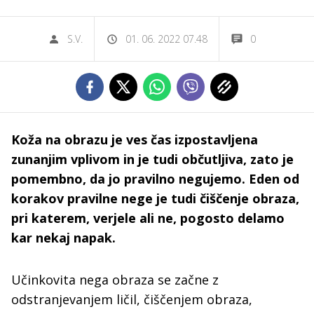
S.V.
01. 06. 2022 07.48
0
Koža na obrazu je ves čas izpostavljena
zunanjim vplivom in je tudi občutljiva, zato je
pomembno, da jo pravilno negujemo. Eden od
korakov pravilne nege je tudi čiščenje obraza,
pri katerem, verjele ali ne, pogosto delamo
kar nekaj napak.
Učinkovita nega obraza se začne z
odstranjevanjem ličil, čiščenjem obraza,