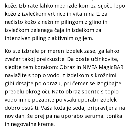
kože. Izbirate lahko med izdelkom za sijočo lepo
kožo z izvlečkom vrtnice in vitamina E, za
nečisto kožo z nežnim pilingom z glino in
izvlečkom zelenega čaja in izdelkom za
intenziven piling z aktivnim ogljem.
Ko ste izbrale primeren izdelek zase, ga lahko
zvečer takoj preizkusite. Da boste učinkovite,
sledite tem korakom: Obraz in NIVEA MagicBAR
navlažite s toplo vodo, z izdelkom s krožnimi
gibi drsajte po obrazu, pri čemer se izogibajte
predelu okrog oči. Nato obraz sperite s toplo
vodo in ne pozabite po vsaki uporabi izdelek
dobro osušiti. Vaša koža je sedaj pripravljena na
nov dan, še prej pa na uporabo seruma, tonika
in negovalne kreme.