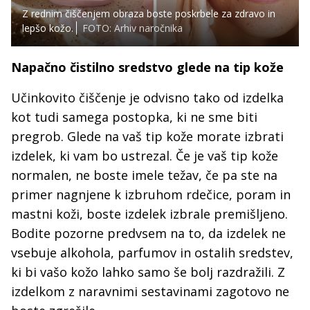
Z rednim čiščenjem obraza boste poskrbele za zdravo in
lepšo kožo.
FOTO: Arhiv naročnika
Napačno čistilno sredstvo glede na tip kože
Učinkovito čiščenje je odvisno tako od izdelka
kot tudi samega postopka, ki ne sme biti
pregrob. Glede na vaš tip kože morate izbrati
izdelek, ki vam bo ustrezal. Če je vaš tip kože
normalen, ne boste imele težav, če pa ste na
primer nagnjene k izbruhom rdečice, poram in
mastni koži, boste izdelek izbrale premišljeno.
Bodite pozorne predvsem na to, da izdelek ne
vsebuje alkohola, parfumov in ostalih sredstev,
ki bi vašo kožo lahko samo še bolj razdražili. Z
izdelkom z naravnimi sestavinami zagotovo ne