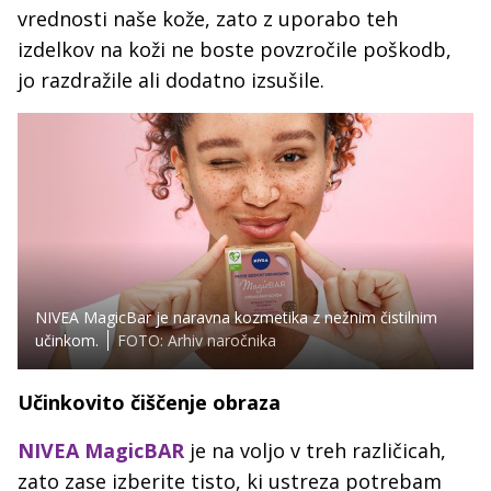
vrednosti naše kože, zato z uporabo teh
izdelkov na koži ne boste povzročile poškodb,
jo razdražile ali dodatno izsušile.
NIVEA MagicBar je naravna kozmetika z nežnim čistilnim
učinkom.
FOTO: Arhiv naročnika
Učinkovito čiščenje obraza
NIVEA MagicBAR
je na voljo v treh različicah,
zato zase izberite tisto, ki ustreza potrebam