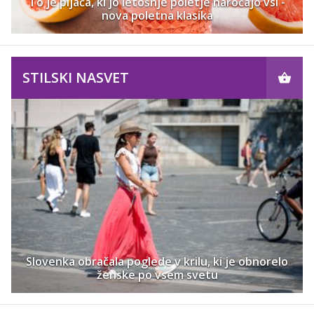
To je pijača, ki jo letošnje poletje naročajo vsi -
nova poletna klasika
STILSKI NASVET
Slovenka obračala poglede v krilu, ki je obnorelo
ženske po vsem svetu