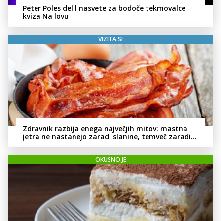
Peter Poles delil nasvete za bodoče tekmovalce
kviza Na lovu
VIZITA.SI
Zdravnik razbija enega največjih mitov: mastna
jetra ne nastanejo zaradi slanine, temveč zaradi
živila, ki ga imamo vsi radi
OKUSNO.JE