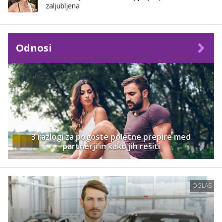
zaljubljena
Odnosi
3 razlogi za pogoste poletne prepire med
partnerji in kako jih rešiti
OGLAS