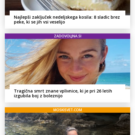
Najlepši zaključek nedeljskega kosila: 8 sladic brez
peke, ki se jih vsi veselijo
ZADOVOLJNA.SI
Tragična smrt znane vplivnice, ki je pri 26 letih
izgubila boj z boleznijo
MOSKISVET.COM