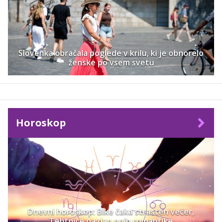
Slovenka obračala poglede v krilu, ki je obnorelo
ženske po vsem svetu
Horoskop
Dnevni horoskop: Bike čaka strasten večer,
Tehtnice pa dan poln romantike