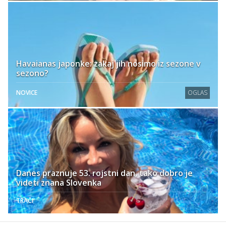
Havaianas japonke: zakaj jih nosimo iz sezone v
sezono?
NOVICE
OGLAS
Danes praznuje 53. rojstni dan, tako dobro je
videti znana Slovenka
TRAČI