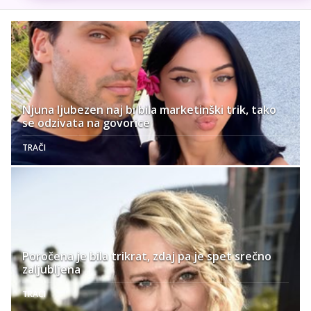
Njuna ljubezen naj bi bila marketinški trik, tako
se odzivata na govorice
TRAČI
Poročena je bila trikrat, zdaj pa je spet srečno
zaljubljena
TRAČI