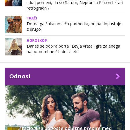
– kaj pomeni, da so Saturn, Neptun in Pluton hkrati
retrogradni?
TRAČI
Doma ga čaka noseča partnerka, on pa dopustuje
z drugo
HOROSKOP
Danes se odpira portal 'Levja vrata', gre za enega
najpomembnejših dni v letu
Odnosi
3 razlogi za pogoste poletne prepire med