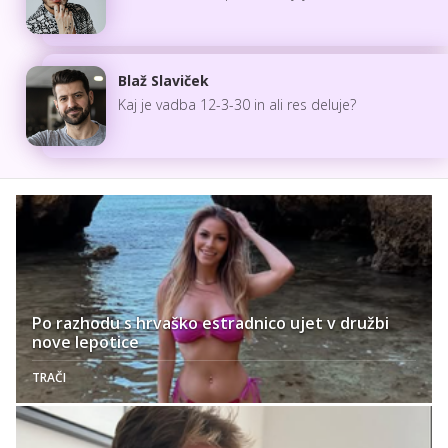
Blaž Slaviček
Kaj je vadba 12-3-30 in ali res deluje?
Po razhodu s hrvaško estradnico ujet v družbi
nove lepotice
TRAČI