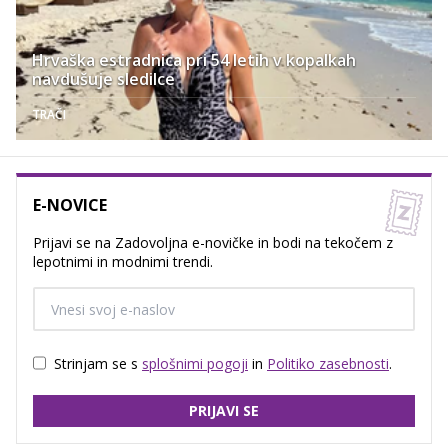
Hrvaška estradnica pri 54 letih v kopalkah
navdušuje sledilce
TRAČI
E-NOVICE
Prijavi se na Zadovoljna e-novičke in bodi na tekočem z
lepotnimi in modnimi trendi.
Strinjam se s
splošnimi pogoji
in
Politiko zasebnosti
.
PRIJAVI SE