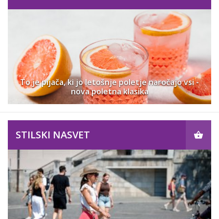
To je pijača, ki jo letošnje poletje naročajo vsi -
nova poletna klasika
STILSKI NASVET