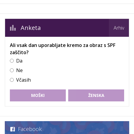
Anketa
Arhiv
Ali vsak dan uporabljate kremo za obraz s SPF
zaščito?
Da
Ne
Včasih
MOŠKI
ŽENSKA
Facebook