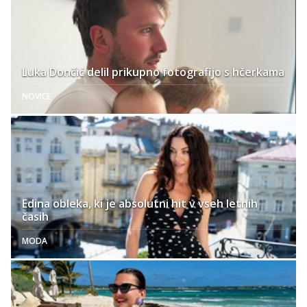
Luka Dončić delil prikupno fotografijo s hčerkama
NOVICE
Edina obleka, ki je absolutni hit v vseh letnih
časih
MODA