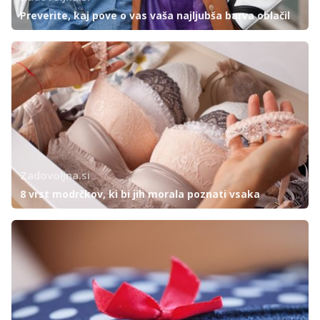
Preverite, kaj pove o vas vaša najljubša barva oblačil
Zadovoljna.si
8 vrst modrčkov, ki bi jih morala poznati vsaka