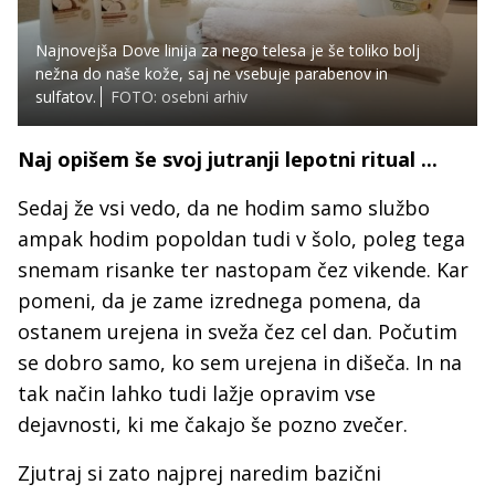
Najnovejša Dove linija za nego telesa je še toliko bolj
nežna do naše kože, saj ne vsebuje parabenov in
sulfatov.
FOTO: osebni arhiv
Naj opišem še svoj jutranji lepotni ritual ...
Sedaj že vsi vedo, da ne hodim samo službo
ampak hodim popoldan tudi v šolo, poleg tega
snemam risanke ter nastopam čez vikende. Kar
pomeni, da je zame izrednega pomena, da
ostanem urejena in sveža čez cel dan. Počutim
se dobro samo, ko sem urejena in dišeča. In na
tak način lahko tudi lažje opravim vse
dejavnosti, ki me čakajo še pozno zvečer.
Zjutraj si zato najprej naredim bazični