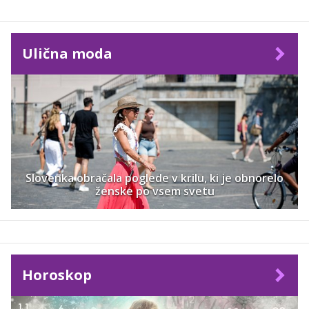
Ulična moda
Slovenka obračala poglede v krilu, ki je obnorelo
ženske po vsem svetu
Horoskop