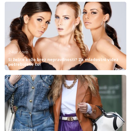
24ur.com
Si želite kožo brez nepravilnosti? Za mladostni videz
potrebujete to!
Zadovoljna.si