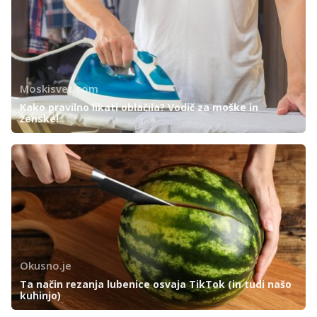
Moskisvet.com
Kako pravilno likati oblačila? Vodič za moške in
ženske!
Okusno.je
Ta način rezanja lubenice osvaja TikTok (in tudi našo
kuhinjo)