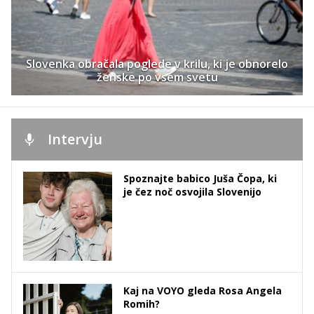
Slovenka obračala poglede v krilu, ki je obnorelo
ženske po vsem svetu
Intervju
Spoznajte babico Juša Čopa, ki
je čez noč osvojila Slovenijo
Kaj na VOYO gleda Rosa Angela
Romih?