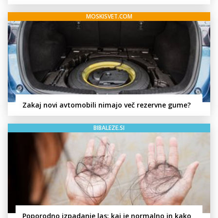
MOSKISVET.COM
Zakaj novi avtomobili nimajo več rezervne gume?
BIBALEZE.SI
Poporodno izpadanje las: kaj je normalno in kako