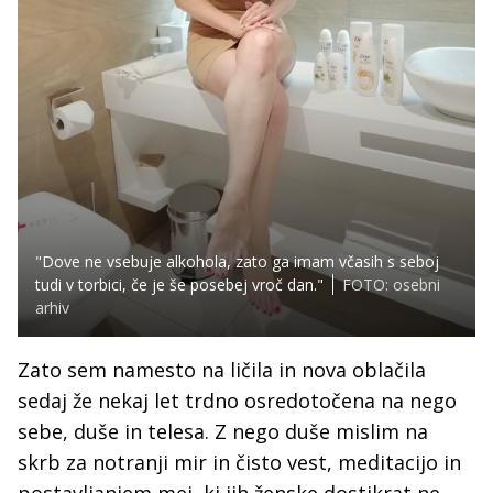
"Dove ne vsebuje alkohola, zato ga imam včasih s seboj
tudi v torbici, če je še posebej vroč dan."
FOTO: osebni
arhiv
Zato sem namesto na ličila in nova oblačila
sedaj že nekaj let trdno osredotočena na nego
sebe, duše in telesa. Z nego duše mislim na
skrb za notranji mir in čisto vest, meditacijo in
postavljanjem mej, ki jih ženske dostikrat ne