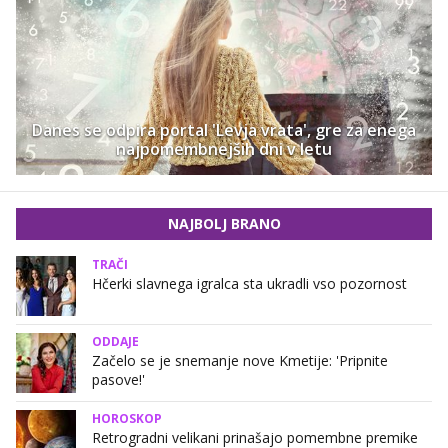
Danes se odpira portal 'Levja vrata', gre za enega
najpomembnejših dni v letu
NAJBOLJ BRANO
TRAČI
Hčerki slavnega igralca sta ukradli vso pozornost
ODDAJE
Začelo se je snemanje nove Kmetije: 'Pripnite
pasove!'
HOROSKOP
Retrogradni velikani prinašajo pomembne premike