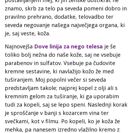
znamo, skrb za telo pa seveda pomeni dobro in
pravilno prehrano, dodatke, telovadbo ter
seveda negovanje našega največjega organa, ki
je, saj veste, koža.
Najnovejša
Dove linija za nego telesa
je še
toliko bolj nežna do naše kože, saj ne vsebuje
parabenov in sulfatov. Vsebuje pa čudovite
kremne sestavine, ki navlažijo kožo že med
tuširanjem. Moj popolni večer si seveda
predstavljam takole; najprej kopel z olji ali s
kremnim gelom za tuširanje, ki ga uporabim
tudi za kopeli, saj se lepo speni. Naslednji korak
je sproščanje v banji s kozarcem vina ter
svečkami, kot v filmu. Po kopeli, ko je koža že
mehka, pa nanesem izredno vlažilno kremo z