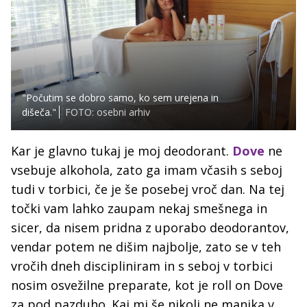
"Počutim se dobro samo, ko sem urejena in
dišeča."
FOTO: osebni arhiv
Kar je glavno tukaj je moj deodorant.
Dove
ne
vsebuje alkohola, zato ga imam včasih s seboj
tudi v torbici, če je še posebej vroč dan. Na tej
točki vam lahko zaupam nekaj smešnega in
sicer, da nisem pridna z uporabo deodorantov,
vendar potem ne dišim najbolje, zato se v teh
vročih dneh discipliniram in s seboj v torbici
nosim osvežilne preparate, kot je roll on Dove
za pod pazduho. Kaj mi še nikoli ne manjka v