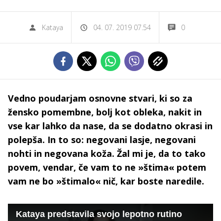
Kataya
04. 07. 2019 07.54
0
Vedno poudarjam osnovne stvari, ki so za
žensko pomembne, bolj kot obleka, nakit in
vse kar lahko da nase, da se dodatno okrasi in
polepša. In to so: negovani lasje, negovani
nohti in negovana koža. Žal mi je, da to tako
povem, vendar, če vam to ne »štima« potem
vam ne bo »štimalo« nič, kar boste naredile.
Kataya predstavila svojo lepotno rutino