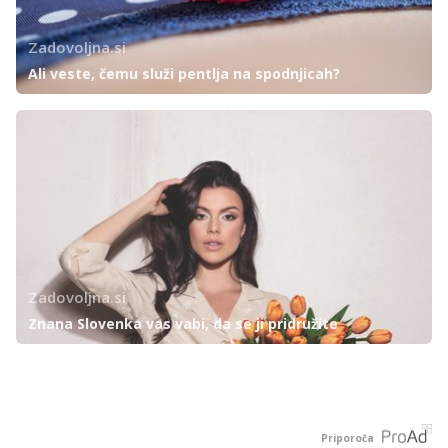
Zadovoljna.si
Ali veste, čemu služi pentlja na spodnjicah?
Zadovoljna.si
Znana Slovenka vas vabi, da se ji pridružite
Priporoča