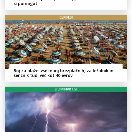
si pomagati
CEKIN.SI
Boj za plaže: vse manj brezplačnih, za ležalnik in
senčnik tudi več kot 40 evrov
DOMINVRT.SI