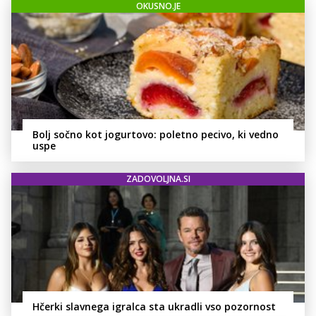
OKUSNO.JE
Bolj sočno kot jogurtovo: poletno pecivo, ki vedno
uspe
ZADOVOLJNA.SI
Hčerki slavnega igralca sta ukradli vso pozornost