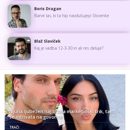
Boris Dragan
Barve las, ki ta hip navdušujejo Slovenke
Blaž Slaviček
Kaj je vadba 12-3-30 in ali res deluje?
Njuna ljubezen naj bi bila marketinški trik, tako
se odzivata na govorice
TRAČI