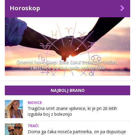
Horoskop
Dnevni horoskop: Bike čaka strasten večer,
Tehtnice pa dan poln romantike
NAJBOLJ BRANO
NOVICE
Tragična smrt znane vplivnice, ki je pri 26 letih
izgubila boj z boleznijo
TRAČI
Doma ga čaka noseča partnerka, on pa dopustuje