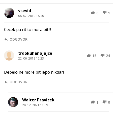
vsevid
6
1
08. 07. 2019 18.40
Cecek pa rit to mora bit !!
ODGOVORI
trdokuhanojajce
15
24
22. 06. 2019 12.23
Debelo ne more bit lepo nikdar!
ODGOVORI
Walter Pravicek
1
0
28. 12. 2021 11.09