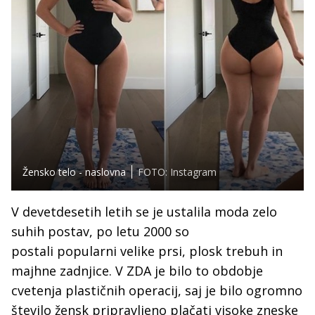
Žensko telo - naslovna
FOTO: Instagram
V devetdesetih letih se je ustalila moda zelo
suhih postav, po letu 2000 so
postali popularni velike prsi, plosk trebuh in
majhne zadnjice. V ZDA je bilo to obdobje
cvetenja plastičnih operacij, saj je bilo ogromno
število žensk pripravljeno plačati visoke zneske