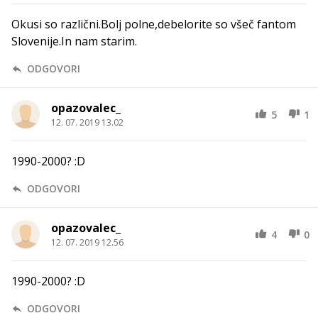
Okusi so različni.Bolj polne,debelorite so všeč fantom
Slovenije.In nam starim.
ODGOVORI
opazovalec_
5
1
12. 07. 2019 13.02
1990-2000? :D
ODGOVORI
opazovalec_
4
0
12. 07. 2019 12.56
1990-2000? :D
ODGOVORI