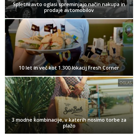
Spletni avto oglasi spreminjajo način nakupa in
prodaje avtomobilov
10 let in več kot 1.300 lokacij Fresh Corner
OGLAS
3 modne kombinacije, v katerih nosimo torbe za
plažo