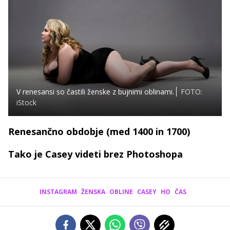
V renesansi so častili ženske z bujnimi oblinami.
FOTO:
iStock
Renesančno obdobje (med 1400 in 1700)
Tako je Casey videti brez Photoshopa
INSTAGRAM
ŽENSKA
OBLINE
CASEY
HO
ČAS