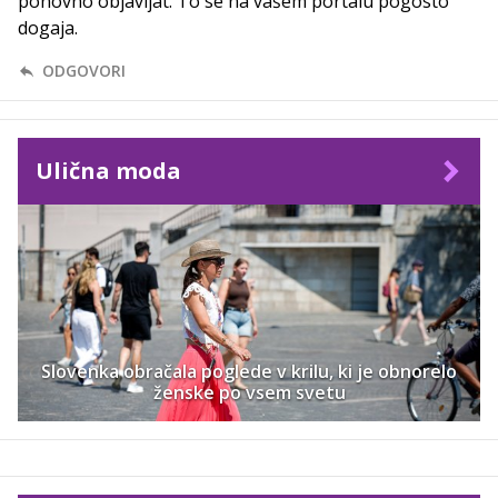
ponovno objavljat. To se na vašem portalu pogosto
dogaja.
ODGOVORI
Ulična moda
Slovenka obračala poglede v krilu, ki je obnorelo
ženske po vsem svetu