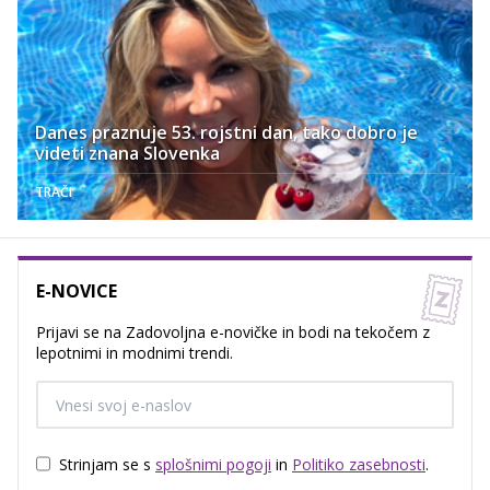
Danes praznuje 53. rojstni dan, tako dobro je
videti znana Slovenka
TRAČI
E-NOVICE
Prijavi se na Zadovoljna e-novičke in bodi na tekočem z
lepotnimi in modnimi trendi.
Strinjam se s
splošnimi pogoji
in
Politiko zasebnosti
.