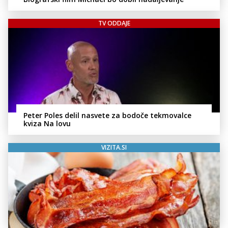
TV ODDAJE
Peter Poles delil nasvete za bodoče tekmovalce
kviza Na lovu
VIZITA.SI