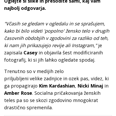
Oglejte si slike in presodite sami, kaj vam
najbolj odgovarja.
"Včasih se gledam v ogledalu in se sprašujem,
kako bi bilo videti 'popolno' žensko telo v drugih
časovnih obdobjih v zgodovini za razliko od teh,
ki nam jih prikazujejo revije ali Instagram,"
je
zapisala
Casey
in objavila šest modificiranih
fotografij, ki si jih lahko ogledate spodaj.
Trenutno so v medijih zelo
priljubljeni velike zadnjice in ozek pas, videz, ki
ga propagirajo
Kim Kardashian
,
Nicki Minaj
in
Amber Rose
. Socialna pričakovanja ženskih
teles pa so se skozi zgodovino mnogokrat
drastično spremenila.