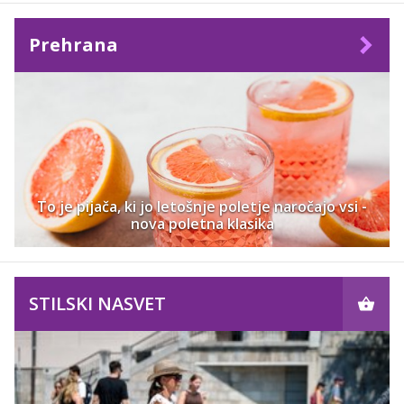
Prehrana
To je pijača, ki jo letošnje poletje naročajo vsi -
nova poletna klasika
STILSKI NASVET