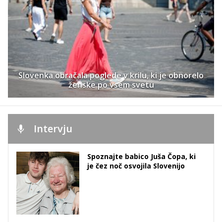
Slovenka obračala poglede v krilu, ki je obnorelo
ženske po vsem svetu
Intervju
Spoznajte babico Juša Čopa, ki
je čez noč osvojila Slovenijo