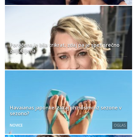
Poročena je bila trikrat, zdaj pa je spet srečno
zaljubljena
TRAČI
Havaianas japonke: zakaj jih nosimo iz sezone v
sezono?
NOVICE
OGLAS