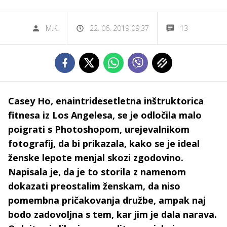
M.K.
22. 06. 2019 09.37
13
Casey Ho, enaintridesetletna inštruktorica
fitnesa iz Los Angelesa, se je odločila malo
poigrati s Photoshopom, urejevalnikom
fotografij, da bi prikazala, kako se je ideal
ženske lepote menjal skozi zgodovino.
Napisala je, da je to storila z namenom
dokazati preostalim ženskam, da niso
pomembna pričakovanja družbe, ampak naj
bodo zadovoljna s tem, kar jim je dala narava.