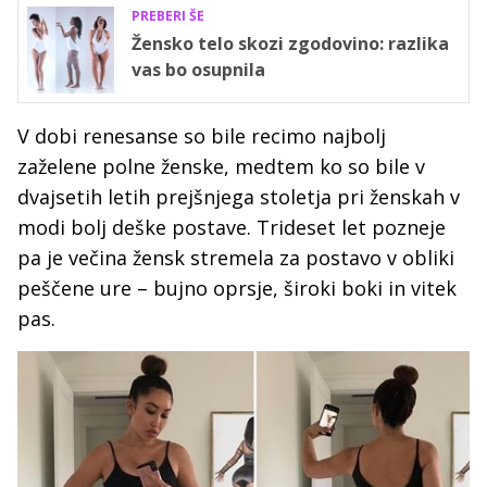
PREBERI ŠE
Žensko telo skozi zgodovino: razlika
vas bo osupnila
V dobi renesanse so bile recimo najbolj
zaželene polne ženske, medtem ko so bile v
dvajsetih letih prejšnjega stoletja pri ženskah v
modi bolj deške postave. Trideset let pozneje
pa je večina žensk stremela za postavo v obliki
peščene ure – bujno oprsje, široki boki in vitek
pas.