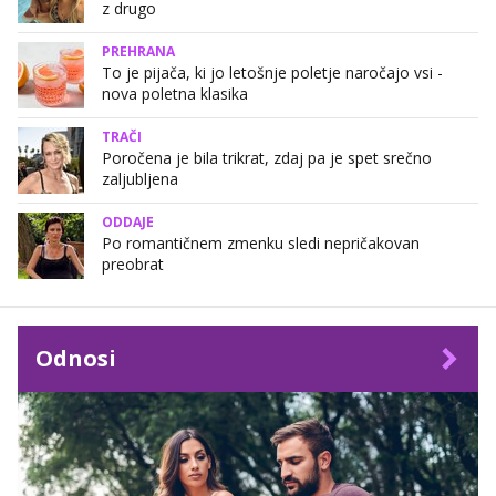
z drugo
PREHRANA
To je pijača, ki jo letošnje poletje naročajo vsi -
nova poletna klasika
TRAČI
Poročena je bila trikrat, zdaj pa je spet srečno
zaljubljena
ODDAJE
Po romantičnem zmenku sledi nepričakovan
preobrat
Odnosi