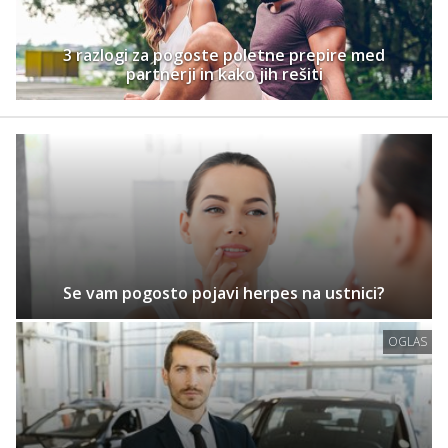
3 razlogi za pogoste poletne prepire med
partnerji in kako jih rešiti
Se vam pogosto pojavi herpes na ustnici?
OGLAS