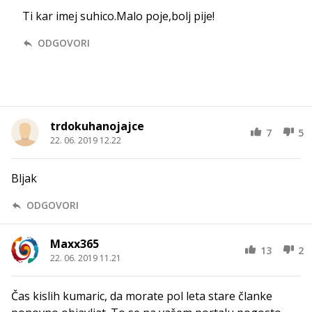
Ti kar imej suhico.Malo poje,bolj pije!
ODGOVORI
trdokuhanojajce
7
5
22. 06. 2019 12.22
Bljak
ODGOVORI
Maxx365
13
2
22. 06. 2019 11.21
Čas kislih kumaric, da morate pol leta stare članke