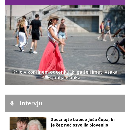
Krilo v koralnem odtenku, ki ga želi imeti vsaka
Ljubljančanka
Intervju
Spoznajte babico Juša Čopa, ki
je čez noč osvojila Slovenijo