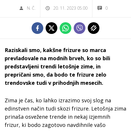
N. Č.
20. 11. 2023 05.00
0
Raziskali smo, kakšne frizure so marca
prevladovale na modnih brveh, ko so bili
predstavljeni trendi letošnje zime, in
prepričani smo, da bodo te frizure zelo
trendovske tudi v prihodnjih mesecih.
Zima je čas, ko lahko izrazimo svoj slog na
edinstven način tudi skozi frizure. Letošnja zima
prinaša osvežene trende in nekaj izjemnih
frizur, ki bodo zagotovo navdihnile vašo