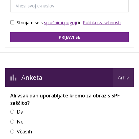
Strinjam se s
splošnimi pogoji
in
Politiko zasebnosti
.
PRIJAVI SE
Anketa
Arhiv
Ali vsak dan uporabljate kremo za obraz s SPF
zaščito?
Da
Ne
Včasih