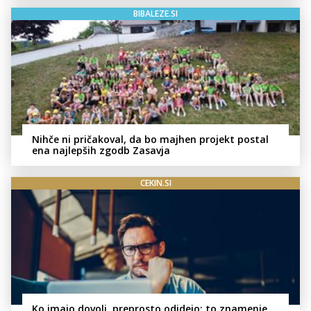
BIBALEZE.SI
Nihče ni pričakoval, da bo majhen projekt postal
ena najlepših zgodb Zasavja
CEKIN.SI
Ko imajo dovolj, preprosto odidejo: to znamenje