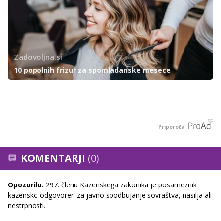
Zadovoljna.si
10 popolnih frizur za spomladanske mesece
Priporoča
KOMENTARJI
(0)
Opozorilo:
297. členu Kazenskega zakonika je posameznik
kazensko odgovoren za javno spodbujanje sovraštva, nasilja ali
nestrpnosti.