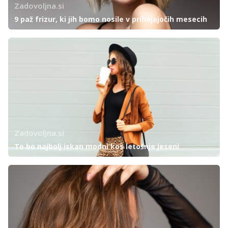
Zadovoljna.si
9 paž frizur, ki jih bomo nosile v prihajajočih mesecih
Zadovoljna.si
To bo najbolj iskan modni kos letošnje jeseni