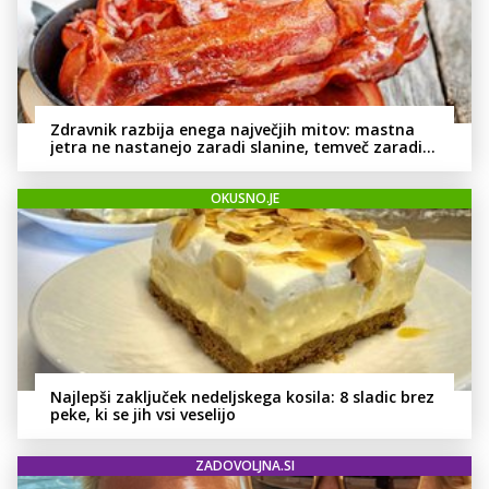
Zdravnik razbija enega največjih mitov: mastna
jetra ne nastanejo zaradi slanine, temveč zaradi
živila, ki ga imamo vsi radi
OKUSNO.JE
Najlepši zaključek nedeljskega kosila: 8 sladic brez
peke, ki se jih vsi veselijo
ZADOVOLJNA.SI