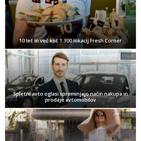
10 let in več kot 1.300 lokacij Fresh Corner
OGLAS
Spletni avto oglasi spreminjajo način nakupa in
prodaje avtomobilov
OGLAS