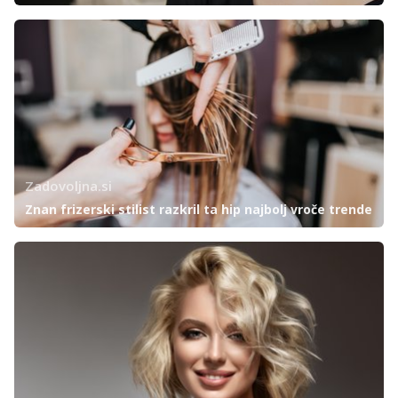
Zadovoljna.si
Znan frizerski stilist razkril ta hip najbolj vroče trende