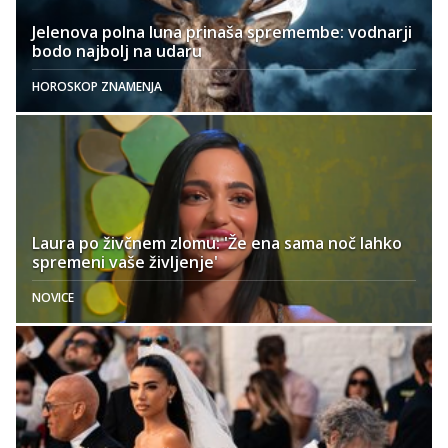
Jelenova polna luna prinaša spremembe: vodnarji
bodo najbolj na udaru
HOROSKOP ZNAMENJA
Laura po živčnem zlomu: 'Že ena sama noč lahko
spremeni vaše življenje'
NOVICE