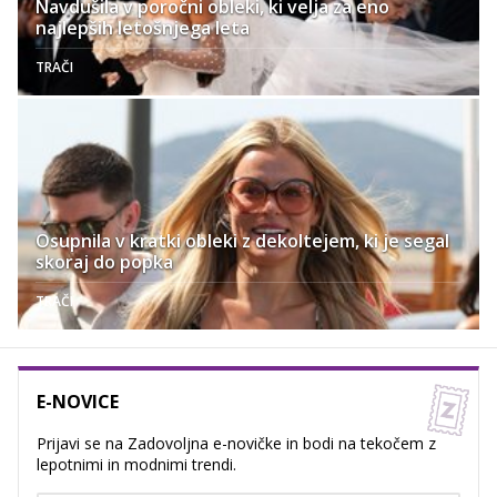
Navdušila v poročni obleki, ki velja za eno
najlepših letošnjega leta
TRAČI
Osupnila v kratki obleki z dekoltejem, ki je segal
skoraj do popka
TRAČI
E-NOVICE
Prijavi se na Zadovoljna e-novičke in bodi na tekočem z
lepotnimi in modnimi trendi.