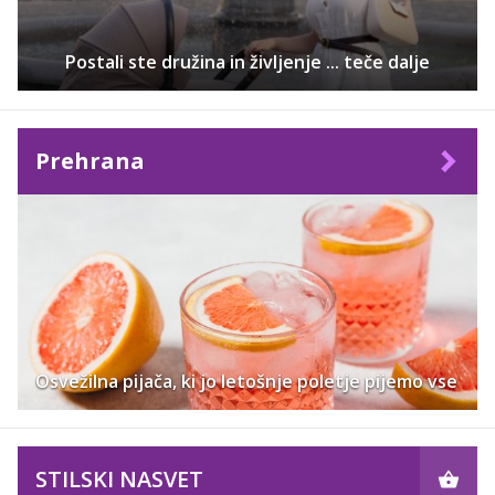
Postali ste družina in življenje ... teče dalje
Prehrana
Osvežilna pijača, ki jo letošnje poletje pijemo vse
STILSKI NASVET