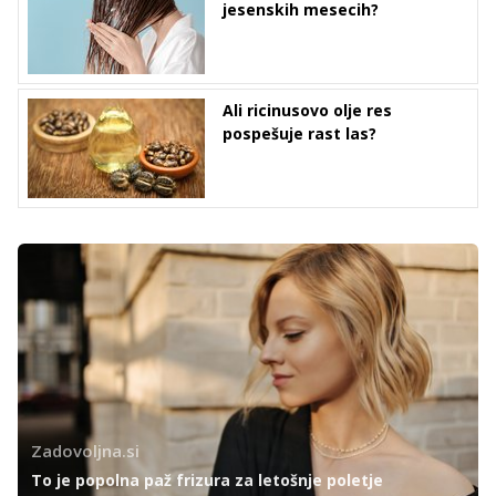
jesenskih mesecih?
Ali ricinusovo olje res
pospešuje rast las?
Zadovoljna.si
To je popolna paž frizura za letošnje poletje