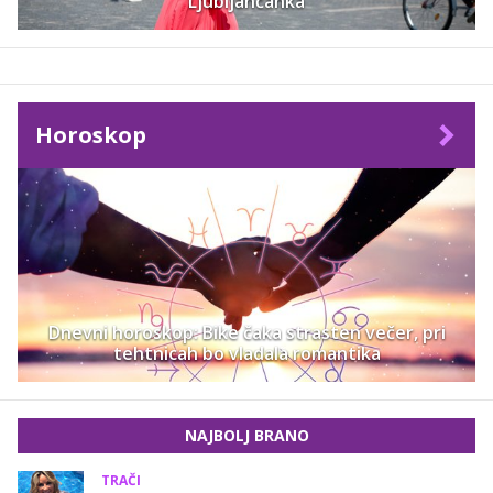
Ljubljančanka
Horoskop
Dnevni horoskop: Bike čaka strasten večer, pri
tehtnicah bo vladala romantika
NAJBOLJ BRANO
TRAČI