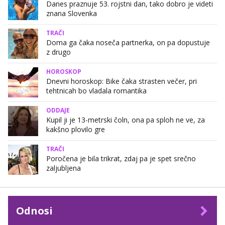
Danes praznuje 53. rojstni dan, tako dobro je videti
znana Slovenka
TRAČI
Doma ga čaka noseča partnerka, on pa dopustuje
z drugo
HOROSKOP
Dnevni horoskop: Bike čaka strasten večer, pri
tehtnicah bo vladala romantika
ODDAJE
Kupil ji je 13-metrski čoln, ona pa sploh ne ve, za
kakšno plovilo gre
TRAČI
Poročena je bila trikrat, zdaj pa je spet srečno
zaljubljena
Odnosi