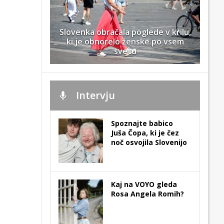
Slovenka obračala poglede v krilu,
ki je obnorelo ženske po vsem
svetu
Intervju
Spoznajte babico
Juša Čopa, ki je čez
noč osvojila Slovenijo
Kaj na VOYO gleda
Rosa Angela Romih?