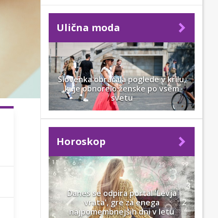
Ulična moda
Slovenka obračala poglede v krilu,
ki je obnorelo ženske po vsem
svetu
Horoskop
Danes se odpira portal 'Levja
vrata', gre za enega
najpomembnejših dni v letu