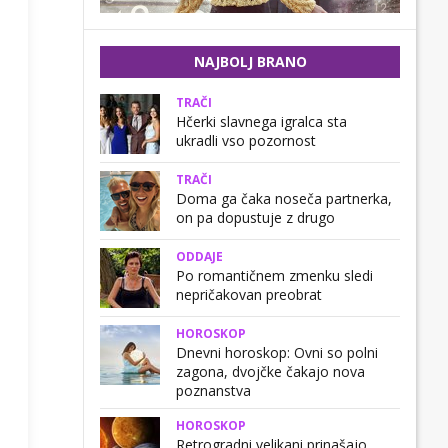
NAJBOLJ BRANO
TRAČI
Hčerki slavnega igralca sta
ukradli vso pozornost
TRAČI
Doma ga čaka noseča partnerka,
on pa dopustuje z drugo
ODDAJE
Po romantičnem zmenku sledi
nepričakovan preobrat
HOROSKOP
Dnevni horoskop: Ovni so polni
zagona, dvojčke čakajo nova
poznanstva
HOROSKOP
Retrogradni velikani prinašajo