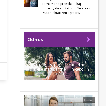
pomembne premike – kaj
pomeni, da so Saturn, Neptun in
Pluton hkrati retrogradni?
Odnosi
3 razlogi za pogoste poletne
prepire med partnerji in kako jih
rešiti
OGLAS