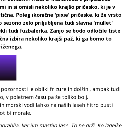
in si omisli nekoliko krajšo pričesko, ki je v
ična. Poleg ikonične 'pixie' pričeske, ki že vrsto
 sezono zelo priljubljena tudi slavna 'mullet'
rekli tudi fuzbalerka. Zanjo se bodo odločile tiste
ična izbira nekoliko krajši paž, ki ga bomo to
riženega.
ozornosti le obliki frizure in dolžini, ampak tudi
, v poletnem času pa še toliko bolj.
n morski vodi lahko na naših laseh hitro pusti
kot bi morale.
porablja, ker jim mastijo lase. To ne drži. Ko izdelke