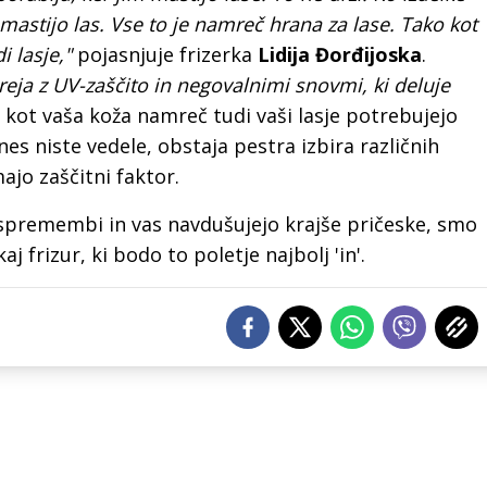
 mastijo las. Vse to je namreč hrana za lase. Tako kot
i lasje,"
pojasnjuje frizerka
Lidija Đorđijoska
.
reja z UV-zaščito in negovalnimi snovmi, ki deluje
kot vaša koža namreč tudi vaši lasje potrebujejo
es niste vedele, obstaja pestra izbira različnih
majo zaščitni faktor.
o spremembi in vas navdušujejo krajše pričeske, smo
j frizur, ki bodo to poletje najbolj 'in'.