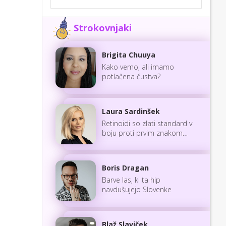
Strokovnjaki
Brigita Chuuya
Kako vemo, ali imamo
potlačena čustva?
Laura Sardinšek
Retinoidi so zlati standard v
boju proti prvim znakom
staranja
Boris Dragan
Barve las, ki ta hip
navdušujejo Slovenke
Blaž Slaviček