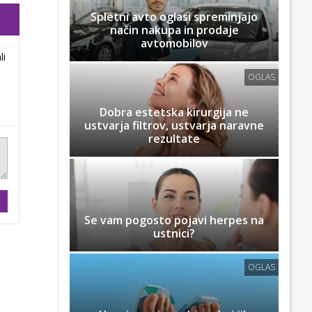
Spletni avto oglasi spreminjajo
način nakupa in prodaje
avtomobilov
li
OGLAS
Dobra estetska kirurgija ne
ustvarja filtrov, ustvarja naravne
rezultate
Se vam pogosto pojavi herpes na
ustnici?
OGLAS