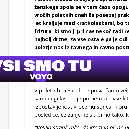
ženskega spola se v tem času opogumi 
vročih poletnih dneh še posebej prakt
let kraljuje med kratkolaskami, bo to
frizura, ki smo ji pri nas nekoč radi 
najbolj drzne, za vse ostale pa je odl
poletje nosile ravnega in ravno post
V poletnih mesecih ne posvečamo več p
sami negi las. Ta je pomembna vse leto
Izpostavljenost vročemu soncu, kloru i
posledice, če zanje ne skrbimo tako, 
"Veliko strank reče, da krem in olj ne u