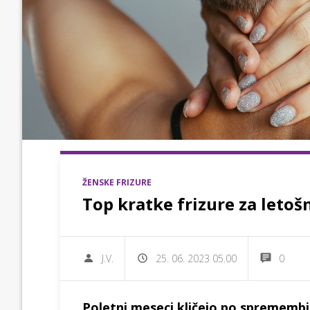
ŽENSKE FRIZURE
Top kratke frizure za letoš
J.V.
25. 06. 2023 05.00
0
Poletni meseci kličejo po spremembi 