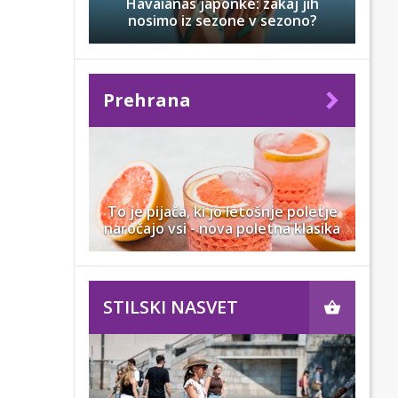
Havaianas japonke: zakaj jih
nosimo iz sezone v sezono?
Prehrana
To je pijača, ki jo letošnje poletje
naročajo vsi - nova poletna klasika
STILSKI NASVET