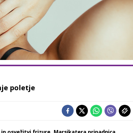
nje poletje
in osvežitvi frizure. Marsikatera pripadnica