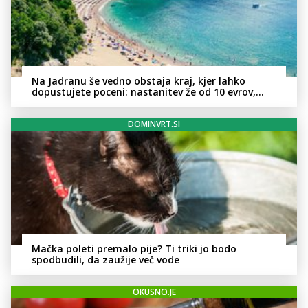
Na Jadranu še vedno obstaja kraj, kjer lahko
dopustujete poceni: nastanitev že od 10 evrov,
kosilo za pet evrov
DOMINVRT.SI
Mačka poleti premalo pije? Ti triki jo bodo
spodbudili, da zaužije več vode
OKUSNO.JE