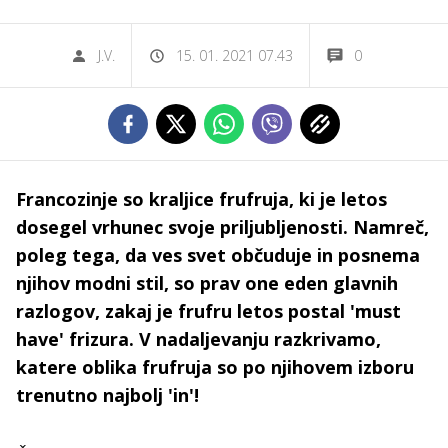
J.V.
15. 01. 2021 07.43
0
Francozinje so kraljice frufruja, ki je letos
dosegel vrhunec svoje priljubljenosti. Namreč,
poleg tega, da ves svet občuduje in posnema
njihov modni stil, so prav one eden glavnih
razlogov, zakaj je frufru letos postal 'must
have' frizura. V nadaljevanju razkrivamo,
katere oblika frufruja so po njihovem izboru
trenutno najbolj 'in'!