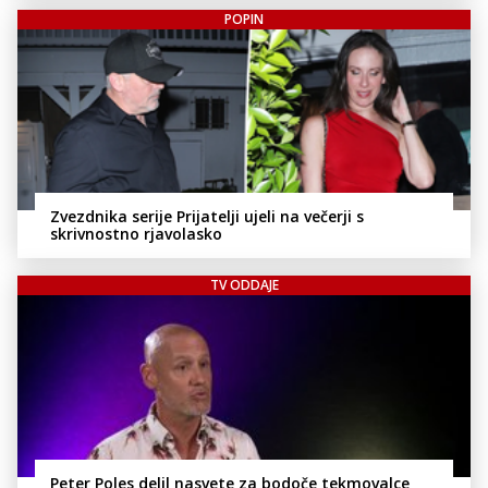
POPIN
Zvezdnika serije Prijatelji ujeli na večerji s
skrivnostno rjavolasko
TV ODDAJE
Peter Poles delil nasvete za bodoče tekmovalce