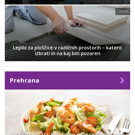
OGLAS
Lepilo za ploščice v različnih prostorih – katero
izbrati in na kaj biti pozoren
Prehrana
Lahkotna solata, ki jo bomo jedle celo poletje (in