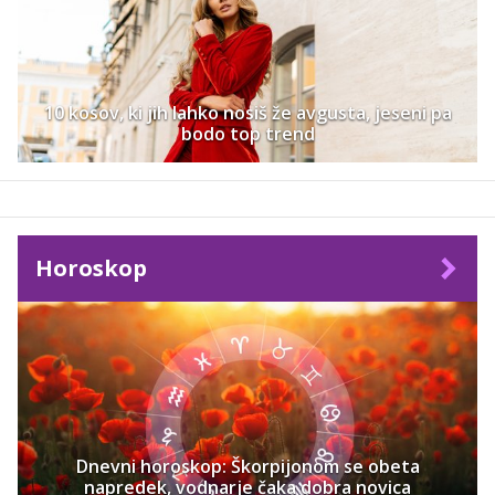
10 kosov, ki jih lahko nosiš že avgusta, jeseni pa
bodo top trend
Horoskop
Dnevni horoskop: Škorpijonom se obeta
napredek, vodnarje čaka dobra novica