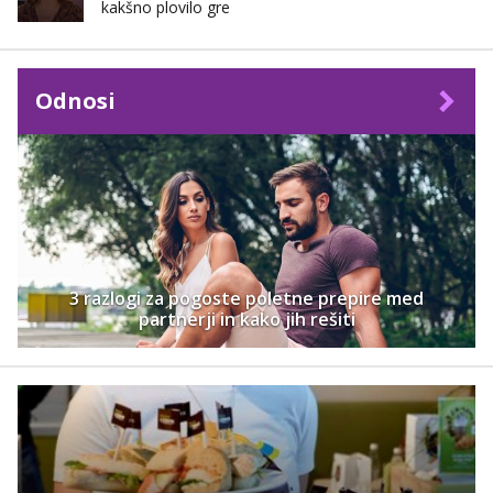
kakšno plovilo gre
Odnosi
3 razlogi za pogoste poletne prepire med
partnerji in kako jih rešiti