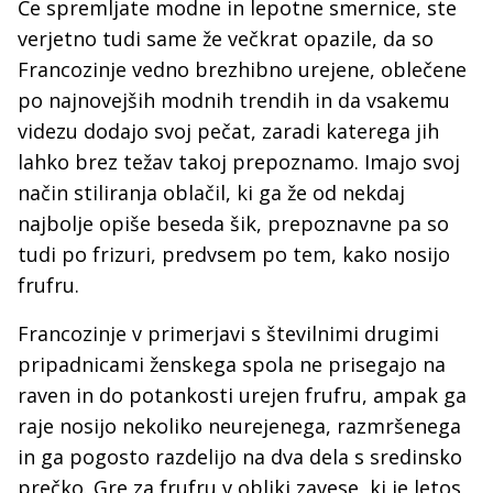
Če spremljate modne in lepotne smernice, ste
verjetno tudi same že večkrat opazile, da so
Francozinje vedno brezhibno urejene, oblečene
po najnovejših modnih trendih in da vsakemu
videzu dodajo svoj pečat, zaradi katerega jih
lahko brez težav takoj prepoznamo. Imajo svoj
način stiliranja oblačil, ki ga že od nekdaj
najbolje opiše beseda šik, prepoznavne pa so
tudi po frizuri, predvsem po tem, kako nosijo
frufru.
Francozinje v primerjavi s številnimi drugimi
pripadnicami ženskega spola ne prisegajo na
raven in do potankosti urejen frufru, ampak ga
raje nosijo nekoliko neurejenega, razmršenega
in ga pogosto razdelijo na dva dela s sredinsko
prečko. Gre za frufru v obliki zavese, ki je letos