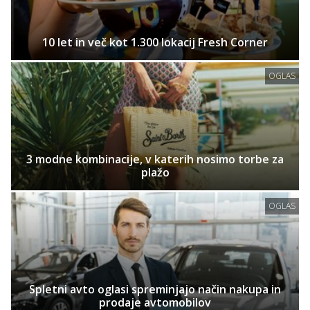
10 let in več kot 1.300 lokacij Fresh Corner
OGLAS
3 modne kombinacije, v katerih nosimo torbe za
plažo
OGLAS
Spletni avto oglasi spreminjajo način nakupa in
prodaje avtomobilov