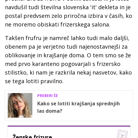
navdušil tudi številna slovenska 'it' dekleta in je
postal predvsem zelo priročna izbira v časih, ko
ne moremo obiskati frizerskega salona.
Takšen frufru je namreč lahko tudi malo daljši,
obenem pa je verjetno tudi najenostavnejši za
oblikovanje in krajšanje doma. O tem smo se že
med prvo karanteno pogovarjali s frizersko
stilistko, ki nam je razkrila nekaj nasvetov, kako
se tega lotiti pravilno.
PREBERI ŠE
Kako se lotiti krajšanja sprednjih
las doma?
Ženske frizure