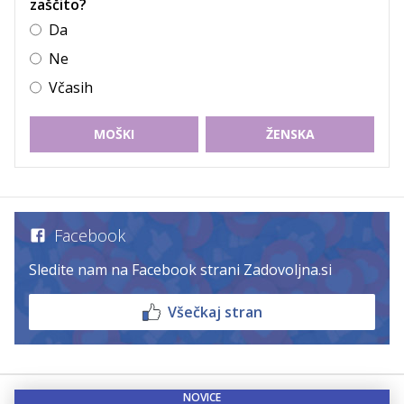
zaščito?
Da
Ne
Včasih
MOŠKI
ŽENSKA
Facebook
Sledite nam na Facebook strani Zadovoljna.si
Všečkaj stran
NOVICE