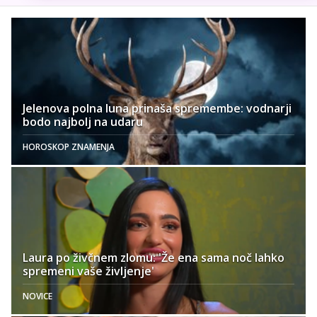
Jelenova polna luna prinaša spremembe: vodnarji
bodo najbolj na udaru
HOROSKOP ZNAMENJA
Laura po živčnem zlomu: 'Že ena sama noč lahko
spremeni vaše življenje'
NOVICE