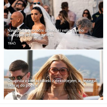
Navdušila v poročni obleki, ki velja za eno
najlepših letošnjega leta
TRAČI
Osupnila v kratki obleki z dekoltejem, ki je segal
skoraj do popka
TRAČI