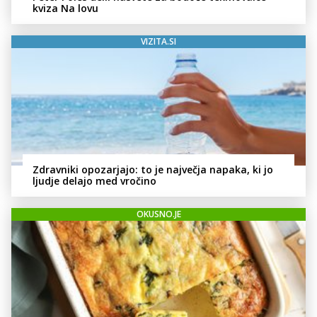
kviza Na lovu
VIZITA.SI
Zdravniki opozarjajo: to je največja napaka, ki jo
ljudje delajo med vročino
OKUSNO.JE