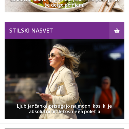
še dolgo po njem)
STILSKI NASVET
Ljubljančanke prisegajo na modni kos, ki je
absolutni hit letošnjega poletja