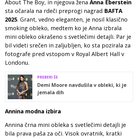
About The Boy, in njegova žena
Anna Eberstein
sta očarala na rdeči preprogi nagrad
BAFTA
2025
. Grant, vedno eleganten, je nosil klasično
smoking obleko, medtem ko je Anna izbrala
mini obleko okrašeno s svetlečimi detajli. Par je
bil videti srečen in zaljubljen, ko sta pozirala za
fotografe pred vstopom v Royal Albert Hall v
Londonu.
PREBERI ŠE
Demi Moore navdušila v obleki, ki je
jemala dih
Annina modna izbira
Annina črna mini obleka s svetlečimi detajli je
bila prava paša za oči. Visok ovratnik, kratki