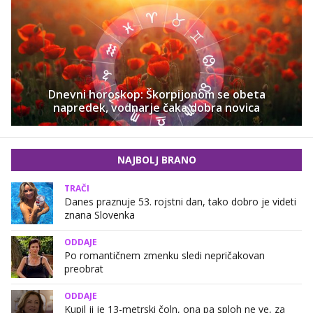
Dnevni horoskop: Škorpijonom se obeta
napredek, vodnarje čaka dobra novica
NAJBOLJ BRANO
TRAČI
Danes praznuje 53. rojstni dan, tako dobro je videti
znana Slovenka
ODDAJE
Po romantičnem zmenku sledi nepričakovan
preobrat
ODDAJE
Kupil ji je 13-metrski čoln, ona pa sploh ne ve, za