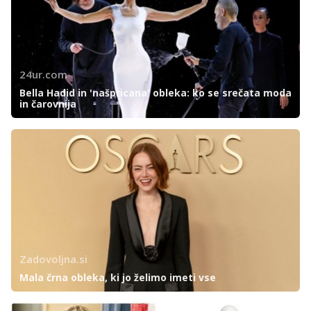
24ur.com
Bella Hadid in 'našpricana' obleka: ko se srečata moda
in čarovnija
Zadovoljna.si
Mala črna obleka, ki jo želimo imeti vse