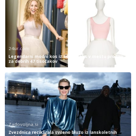
24ur.com
Legendarni modni kos iz serije Seks v mestu prodan
za dobrih 47 tisočakov
Zadovoljna.si
Zvezdnica reciklirala svileno bluzo iz lanskoletnih