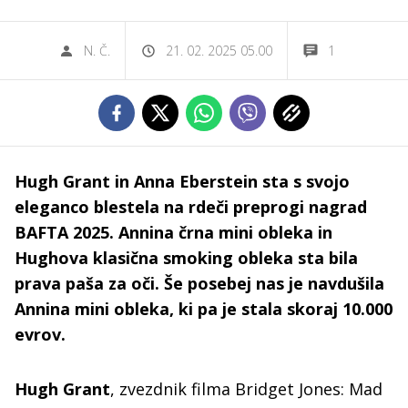
N. Č.
21. 02. 2025 05.00
1
Hugh Grant in Anna Eberstein sta s svojo
eleganco blestela na rdeči preprogi nagrad
BAFTA 2025. Annina črna mini obleka in
Hughova klasična smoking obleka sta bila
prava paša za oči. Še posebej nas je navdušila
Annina mini obleka, ki pa je stala skoraj 10.000
evrov.
Hugh Grant
, zvezdnik filma Bridget Jones: Mad