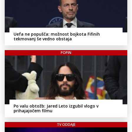
Uefa ne popušča: možnost bojkota Fifinih
tekmovanj še vedno obstaja
POPIN
Po valu obtožb: Jared Leto izgubil vlogo v
prihajajočem filmu
TV ODDAJE