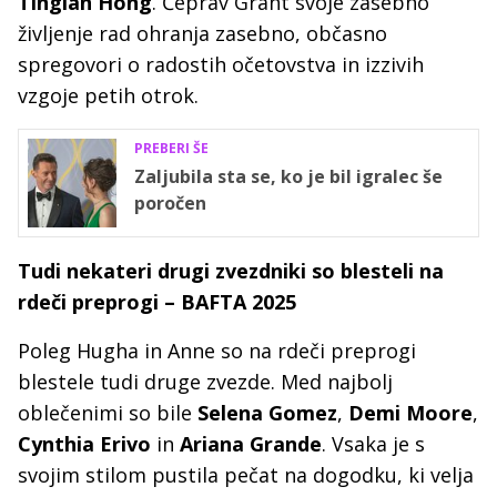
Tinglan Hong
. Čeprav Grant svoje zasebno
življenje rad ohranja zasebno, občasno
spregovori o radostih očetovstva in izzivih
vzgoje petih otrok.
PREBERI ŠE
Zaljubila sta se, ko je bil igralec še
poročen
Tudi nekateri drugi zvezdniki so blesteli na
rdeči preprogi – BAFTA 2025
Poleg Hugha in Anne so na rdeči preprogi
blestele tudi druge zvezde. Med najbolj
oblečenimi so bile
Selena Gomez
,
Demi Moore
,
Cynthia Erivo
in
Ariana Grande
. Vsaka je s
svojim stilom pustila pečat na dogodku, ki velja