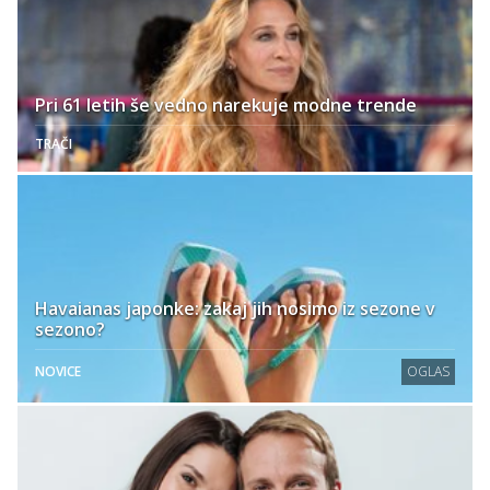
Pri 61 letih še vedno narekuje modne trende
TRAČI
Havaianas japonke: zakaj jih nosimo iz sezone v
sezono?
NOVICE
OGLAS