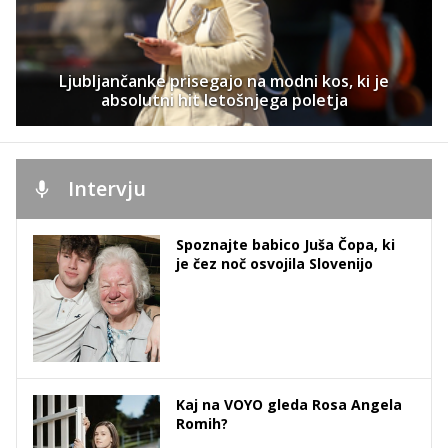
Ljubljančanke prisegajo na modni kos, ki je
absolutni hit letošnjega poletja
Intervju
Spoznajte babico Juša Čopa, ki
je čez noč osvojila Slovenijo
Kaj na VOYO gleda Rosa Angela
Romih?