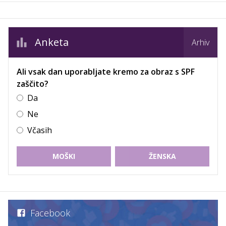
Anketa
Arhiv
Ali vsak dan uporabljate kremo za obraz s SPF
zaščito?
Da
Ne
Včasih
MOŠKI
ŽENSKA
Facebook