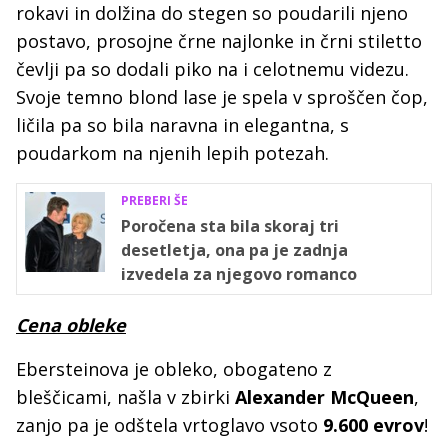
rokavi in dolžina do stegen so poudarili njeno
postavo, prosojne črne najlonke in črni stiletto
čevlji pa so dodali piko na i celotnemu videzu.
Svoje temno blond lase je spela v sproščen čop,
ličila pa so bila naravna in elegantna, s
poudarkom na njenih lepih potezah.
PREBERI ŠE
Poročena sta bila skoraj tri
desetletja, ona pa je zadnja
izvedela za njegovo romanco
Cena obleke
Ebersteinova je obleko, obogateno z
bleščicami, našla v zbirki
Alexander McQueen
,
zanjo pa je odštela vrtoglavo vsoto
9.600 evrov
!