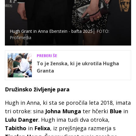
Hugh Grant in Anna Eberstein - bafta 2025
FOTO:
Profimedia
PREBERI ŠE
To je ženska, ki je ukrotila Hugha
Granta
Družinsko življenje para
Hugh in Anna, ki sta se poročila leta 2018, imata
tri otroke: sina
Johna Munga
ter hčerki
Blue
in
Lulu Danger
. Hugh ima tudi dva otroka,
Tabitho
in
Felixa
, iz prejšnjega razmerja s