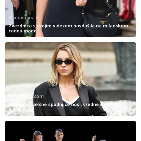
Zadovoljna.si
Zvezdnica s svojim videzom navdušila na milanskem
tednu mode
Moskisvet.com
Poglejte, kakšne spodnjice nosi, vredne so več kot
5.000 evrov