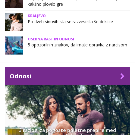
kakšno plovilo gre
KRALJEVO
Po dveh sinovih sta se razveselila še deklice
OSEBNA RAST IN ODNOSI
5 opozorilnih znakov, da imate opravka z narcisom
Odnosi
3 razlogi za pogoste poletne prepire med