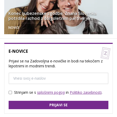
Konec ljubezenske zgodbe: Znana Slovenka
potrdila razhod z dolgoletnim partnerjem
NOVICE
E-NOVICE
Prijavi se na Zadovoljna e-novičke in bodi na tekočem z
lepotnimi in modnimi trendi.
Strinjam se s
splošnimi pogoji
in
Politiko zasebnosti
.
PRIJAVI SE