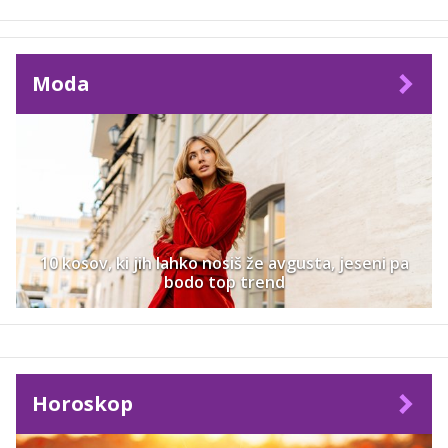
Moda
10 kosov, ki jih lahko nosiš že avgusta, jeseni pa
bodo top trend
Horoskop