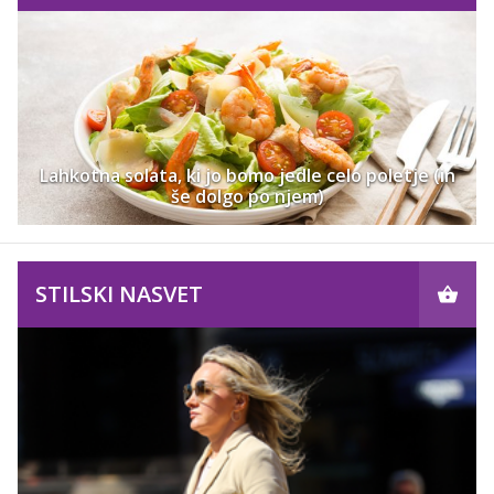
Lahkotna solata, ki jo bomo jedle celo poletje (in
še dolgo po njem)
STILSKI NASVET