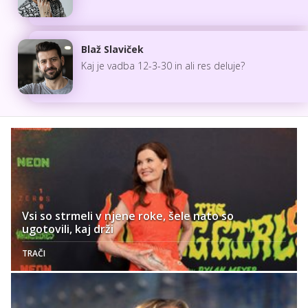
Blaž Slaviček
Kaj je vadba 12-3-30 in ali res deluje?
Vsi so strmeli v njene roke, šele nato so
ugotovili, kaj drži
TRAČI