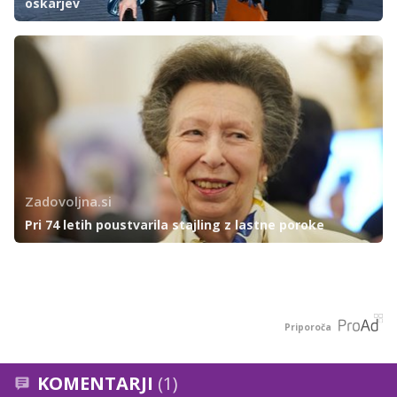
oskarjev
Zadovoljna.si
Pri 74 letih poustvarila stajling z lastne poroke
Priporoča
KOMENTARJI
(1)