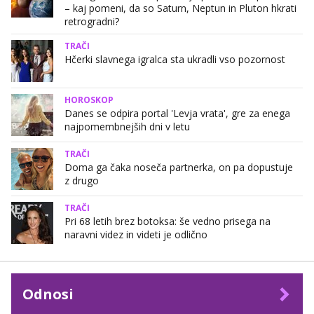
– kaj pomeni, da so Saturn, Neptun in Pluton hkrati
retrogradni?
TRAČI
Hčerki slavnega igralca sta ukradli vso pozornost
HOROSKOP
Danes se odpira portal 'Levja vrata', gre za enega
najpomembnejših dni v letu
TRAČI
Doma ga čaka noseča partnerka, on pa dopustuje
z drugo
TRAČI
Pri 68 letih brez botoksa: še vedno prisega na
naravni videz in videti je odlično
Odnosi