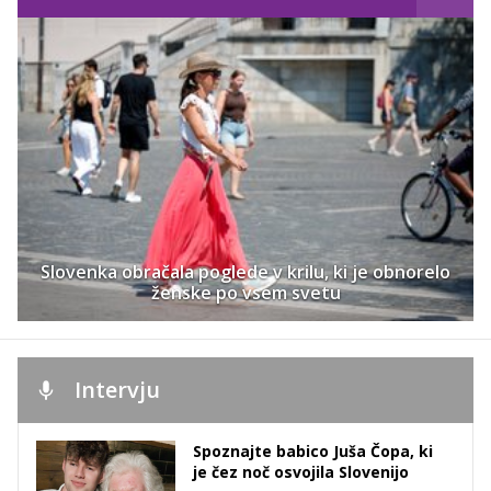
Slovenka obračala poglede v krilu, ki je obnorelo
ženske po vsem svetu
Intervju
Spoznajte babico Juša Čopa, ki
je čez noč osvojila Slovenijo