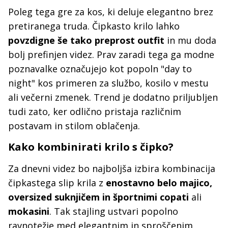
Poleg tega gre za kos, ki deluje elegantno brez
pretiranega truda. Čipkasto krilo lahko
povzdigne še tako preprost outfit
in mu doda
bolj prefinjen videz. Prav zaradi tega ga modne
poznavalke označujejo kot popoln "day to
night" kos primeren za službo, kosilo v mestu
ali večerni zmenek. Trend je dodatno priljubljen
tudi zato, ker odlično pristaja različnim
postavam in stilom oblačenja.
Kako kombinirati krilo s čipko?
Za dnevni videz bo najboljša izbira kombinacija
čipkastega slip krila z
enostavno belo majico,
oversized suknjičem in športnimi copati
ali
mokasini
. Tak stajling ustvari popolno
ravnotežje med elegantnim in sproščenim