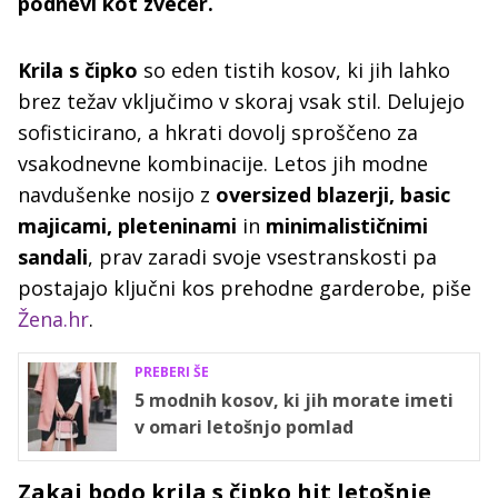
podnevi kot zvečer.
Krila s čipko
so eden tistih kosov, ki jih lahko
brez težav vključimo v skoraj vsak stil. Delujejo
sofisticirano, a hkrati dovolj sproščeno za
vsakodnevne kombinacije. Letos jih modne
navdušenke nosijo z
oversized blazerji, basic
majicami, pleteninami
in
minimalističnimi
sandali
, prav zaradi svoje vsestranskosti pa
postajajo ključni kos prehodne garderobe, piše
Žena.hr
.
PREBERI ŠE
5 modnih kosov, ki jih morate imeti
v omari letošnjo pomlad
Zakaj bodo krila s čipko hit letošnje