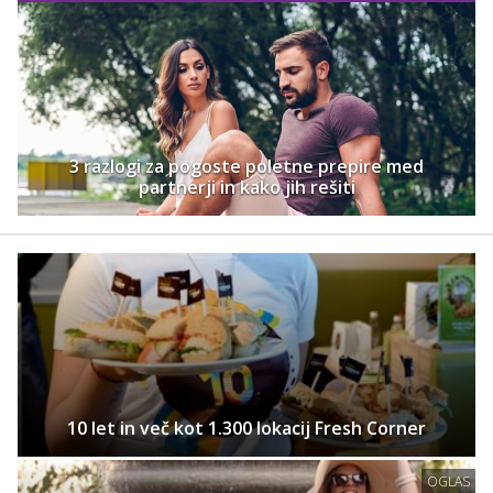
3 razlogi za pogoste poletne prepire med
partnerji in kako jih rešiti
10 let in več kot 1.300 lokacij Fresh Corner
OGLAS