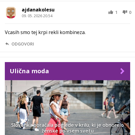
ajdanakolesu
1
0
09. 05. 2026 20.54
Vcasih smo tej krpi rekli kombineza.
ODGOVORI
Ulična moda
Slovenka obračala poglede v krilu, ki je obnorelo
ženske po vsem svetu