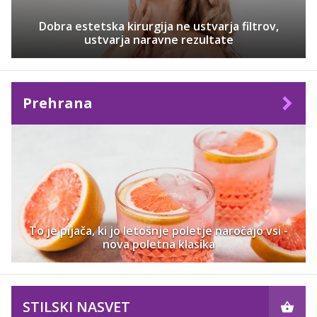
Dobra estetska kirurgija ne ustvarja filtrov,
ustvarja naravne rezultate
Prehrana
To je pijača, ki jo letošnje poletje naročajo vsi -
nova poletna klasika
STILSKI NASVET