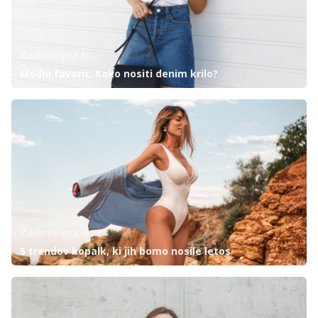
Zadovoljna.si
Modni favorit: Kako nositi denim krilo?
Zadovoljna.si
5 trendov kopalk, ki jih bomo nosile letos