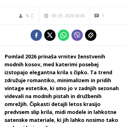
N. Č.
09. 05. 2026 04.00
1
Pomlad 2026 prinaša vrnitev ženstvenih
modnih kosov, med katerimi posebej
izstopajo elegantna krila s čipko. Ta trend
združuje romantiko, minimalizem in pridih
vintage estetike, ki smo jo v zadnjih sezonah
videvali na modnih pistah in družbenih
omrežjih. Čipkasti detajli letos krasijo
predvsem slip krila, midi modele in lahkotne
satenske materiale, ki jih lahko nosimo tako