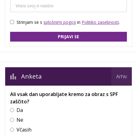
Strinjam se s
splošnimi pogoji
in
Politiko zasebnosti
.
PRIJAVI SE
Anketa
Arhiv
Ali vsak dan uporabljate kremo za obraz s SPF
zaščito?
Da
Ne
Včasih