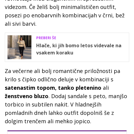
videzom. Če želiš bolj minimalističen outfit,
posezi po enobarvnih kombinacijah v črni, bež
ali sivi barvi.
PREBERI ŠE
Hlače, ki jih bomo letos videvale na
vsakem koraku
Za večerne ali bolj romantične priložnosti pa
krilo s čipko odlično deluje v kombinaciji s
satenastim topom, tanko pletenino
ali
ženstveno bluzo
. Dodaj sandale s peto, manjšo
torbico in subtilen nakit. V hladnejših
pomladnih dneh lahko outfit dopolniš še z
dolgim trenčem ali mehko jopico.