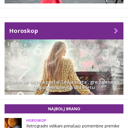
Horoskop
Danes se odpira portal 'Levja vrata', gre za enega
najpomembnejših dni v letu
NAJBOLJ BRANO
HOROSKOP
Retrogradni velikani prinašajo pomembne premike