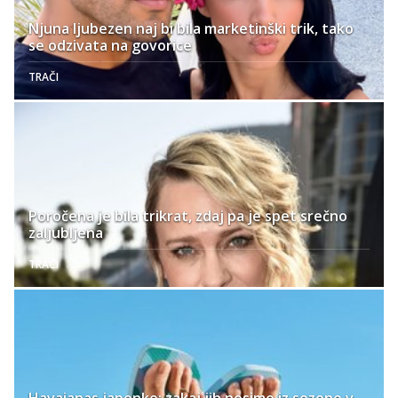
Njuna ljubezen naj bi bila marketinški trik, tako
se odzivata na govorice
TRAČI
Poročena je bila trikrat, zdaj pa je spet srečno
zaljubljena
TRAČI