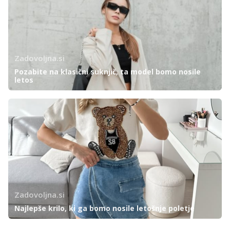
Zadovoljna.si
Pozabite na klasični suknjič, ta model bomo nosile
letos
Zadovoljna.si
Najlepše krilo, ki ga bomo nosile letošnje poletje