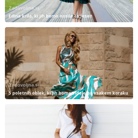
Zadovoljna.si
Edina krila, ki jih bomo nosile to jesen
Zadovoljna.si
5 poletnih oblek, ki jih bomo videle na vsakem koraku