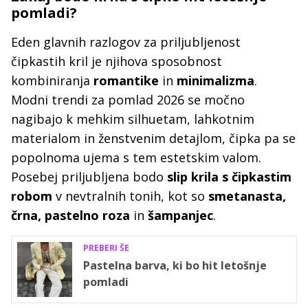
pomladi?
Eden glavnih razlogov za priljubljenost
čipkastih kril je njihova sposobnost
kombiniranja
romantike
in
minimalizma
.
Modni trendi za pomlad 2026 se močno
nagibajo k mehkim silhuetam, lahkotnim
materialom in ženstvenim detajlom, čipka pa se
popolnoma ujema s tem estetskim valom.
Posebej priljubljena bodo
slip krila s čipkastim
robom
v nevtralnih tonih, kot so
smetanasta,
črna, pastelno roza
in
šampanjec
.
PREBERI ŠE
Pastelna barva, ki bo hit letošnje
pomladi