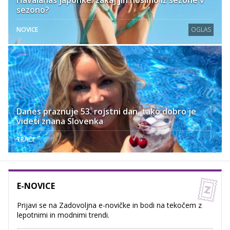
Havaianas japonke: zakaj jih nosimo iz sezone v
sezono?
NOVICE
OGLAS
Danes praznuje 53. rojstni dan, tako dobro je
videti znana Slovenka
TRAČI
E-NOVICE
Prijavi se na Zadovoljna e-novičke in bodi na tekočem z
lepotnimi in modnimi trendi.