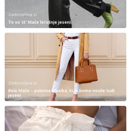
Zadovoljna.si
To so 'it' hlače letošnje jeseni
Zadovoljna.si
Bele hlače – poletna klasika, ki jo bomo nosile tudi
jeseni