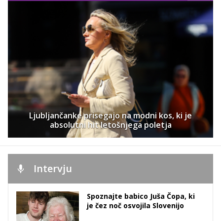
Ljubljančanke prisegajo na modni kos, ki je
absolutni hit letošnjega poletja
Intervju
Spoznajte babico Juša Čopa, ki
je čez noč osvojila Slovenijo