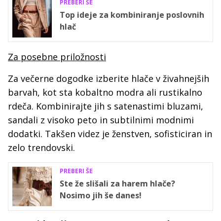
PREBERI ŠE
Top ideje za kombiniranje poslovnih
hlač
Za posebne priložnosti
Za večerne dogodke izberite hlače v živahnejših
barvah, kot sta kobaltno modra ali rustikalno
rdeča. Kombinirajte jih s satenastimi bluzami,
sandali z visoko peto in subtilnimi modnimi
dodatki. Takšen videz je ženstven, sofisticiran in
zelo trendovski.
PREBERI ŠE
Ste že slišali za harem hlače?
Nosimo jih še danes!