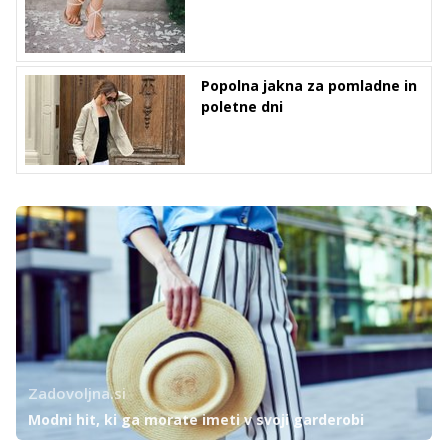
Popolna jakna za pomladne in
poletne dni
Zadovoljna.si
Modni hit, ki ga morate imeti v svoji garderobi