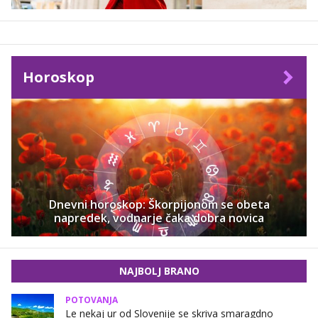
Horoskop
Dnevni horoskop: Škorpijonom se obeta
napredek, vodnarje čaka dobra novica
NAJBOLJ BRANO
POTOVANJA
Le nekaj ur od Slovenije se skriva smaragdno