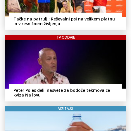
Tačke na patrulji: Reševalni psi na velikem platnu
in v resničnem življenju
TV ODDAJE
Peter Poles delil nasvete za bodoče tekmovalce
kviza Na lovu
VIZITA.SI