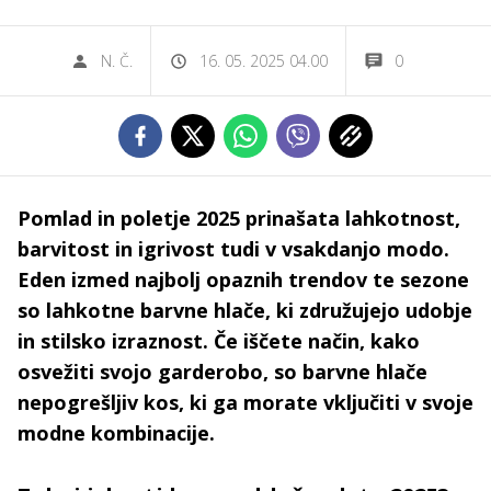
N. Č.
16. 05. 2025 04.00
0
Pomlad in poletje 2025 prinašata lahkotnost,
barvitost in igrivost tudi v vsakdanjo modo.
Eden izmed najbolj opaznih trendov te sezone
so lahkotne barvne hlače, ki združujejo udobje
in stilsko izraznost. Če iščete način, kako
osvežiti svojo garderobo, so barvne hlače
nepogrešljiv kos, ki ga morate vključiti v svoje
modne kombinacije.