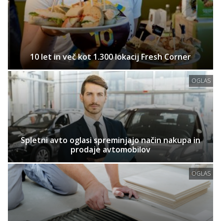
10 let in več kot 1.300 lokacij Fresh Corner
OGLAS
Spletni avto oglasi spreminjajo način nakupa in
prodaje avtomobilov
OGLAS