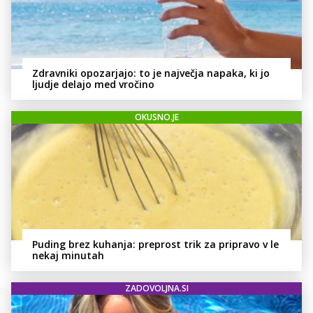
Zdravniki opozarjajo: to je največja napaka, ki jo
ljudje delajo med vročino
OKUSNO.JE
Puding brez kuhanja: preprost trik za pripravo v le
nekaj minutah
ZADOVOLJNA.SI