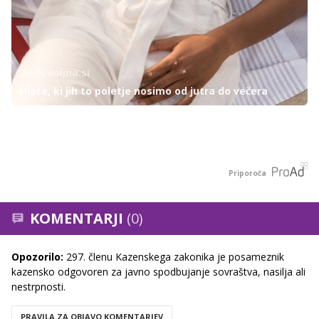
Zadovoljna.si
Hlače, ki jih to poletje nosimo od jutra do večera
Priporoča
KOMENTARJI
(0)
Opozorilo:
297. členu Kazenskega zakonika je posameznik
kazensko odgovoren za javno spodbujanje sovraštva, nasilja ali
nestrpnosti.
PRAVILA ZA OBJAVO KOMENTARJEV