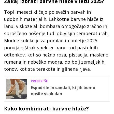
Zakaj izbrati barvne hlače v letu 2025?
Topli meseci kličejo po svežih barvah in
udobnih materialih. Lahkotne barvne hlače iz
lanu, viskoze ali bombaža omogočajo zračno in
sproščeno nošenje tudi ob višjih temperaturah.
Modne kolekcije za pomlad in poletje 2025
ponujajo širok spekter barv – od pastelnih
odtenkov, kot so nežno roza, pistacija, masleno
rumena in nebeško modra, do bolj zemeljskih
tonov, kot sta terakota in glinena rjava.
PREBERI ŠE
Espadrile in sandali, ki jih bomo
nosile vsak dan
Kako kombinirati barvne hlače?