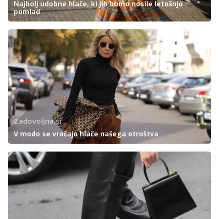
Najbolj udobne hlače, ki jih bomo nosile letošnjo
pomlad
Zadovoljna.si
V modo se vračajo hlače našega otroštva