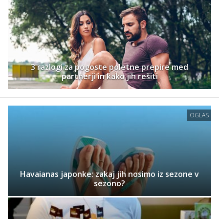
3 razlogi za pogoste poletne prepire med
partnerji in kako jih rešiti
OGLAS
Havaianas japonke: zakaj jih nosimo iz sezone v
sezono?