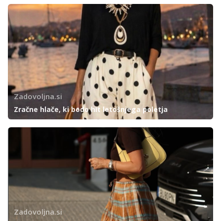
Zadovoljna.si
Zračne hlače, ki bodo hit letošnjega poletja
Zadovoljna.si