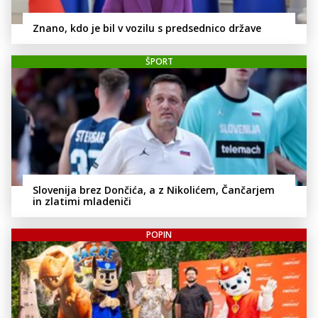
Znano, kdo je bil v vozilu s predsednico države
ŠPORT
Slovenija brez Dončića, a z Nikolićem, Čančarjem
in zlatimi mladeniči
POPIN