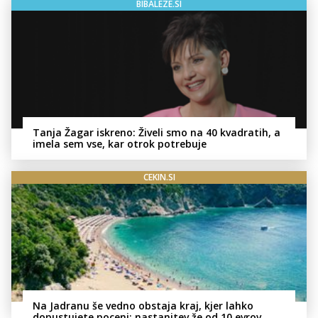
BIBALEZE.SI
Tanja Žagar iskreno: Živeli smo na 40 kvadratih, a
imela sem vse, kar otrok potrebuje
CEKIN.SI
Na Jadranu še vedno obstaja kraj, kjer lahko
dopustujete poceni: nastanitev že od 10 evrov,