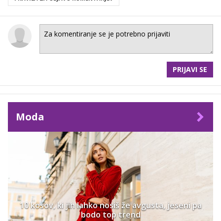
PRIJAVI SE
Moda
10 kosov, ki jih lahko nosiš že avgusta, jeseni pa
bodo top trend