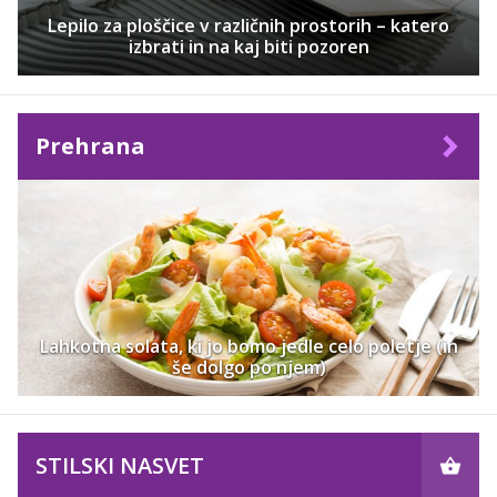
Lepilo za ploščice v različnih prostorih – katero
izbrati in na kaj biti pozoren
Prehrana
Lahkotna solata, ki jo bomo jedle celo poletje (in
še dolgo po njem)
STILSKI NASVET