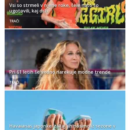
Vsi so strmeli v njene roke, šele nato so
ugotovili, kaj drži
TRAČI
Pri 61 letih še vedno narekuje modne trende
TRAČI
Havaianas japonke: zakaj jih nosimo iz sezone v