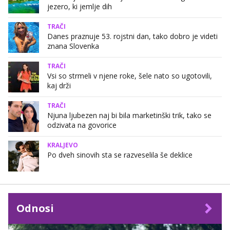
jezero, ki jemlje dih
TRAČI
Danes praznuje 53. rojstni dan, tako dobro je videti
znana Slovenka
TRAČI
Vsi so strmeli v njene roke, šele nato so ugotovili,
kaj drži
TRAČI
Njuna ljubezen naj bi bila marketinški trik, tako se
odzivata na govorice
KRALJEVO
Po dveh sinovih sta se razveselila še deklice
Odnosi