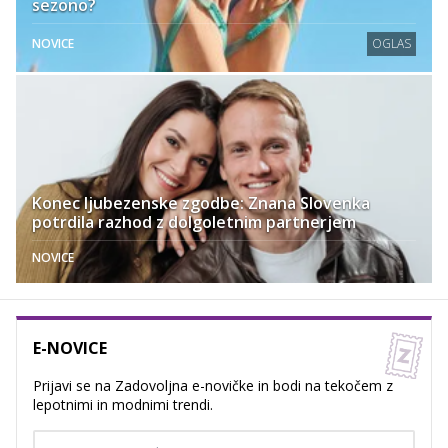
sezono?
NOVICE
OGLAS
Konec ljubezenske zgodbe: Znana Slovenka
potrdila razhod z dolgoletnim partnerjem
NOVICE
E-NOVICE
Prijavi se na Zadovoljna e-novičke in bodi na tekočem z
lepotnimi in modnimi trendi.