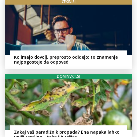
CEKIN.SI
Ko imajo dovolj, preprosto odidejo: to znamenje
najpogosteje da odpoved
DOMINVRT.SI
Zakaj vaš paradižnik propada? Ena napaka lahko
uniči rastline – tako jih rešite