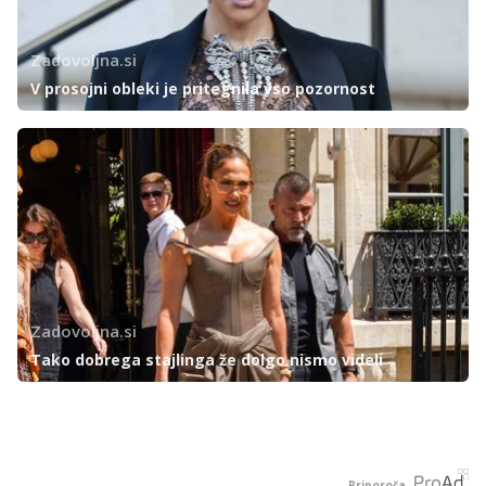
Zadovoljna.si
V prosojni obleki je pritegnila vso pozornost
Zadovoljna.si
Tako dobrega stajlinga že dolgo nismo videli
Priporoča