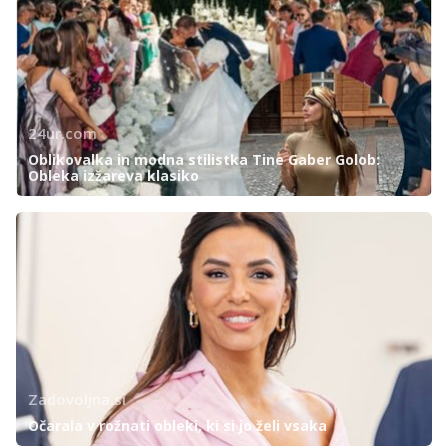
24ur.com
Oblikovalka in modna stilistka Tine Gaber Golob:
Obleka izžareva klasiko
Zadovoljna.si
Očarala v rožnati obleki, ki si jo želi vsaka