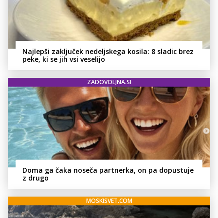
Najlepši zaključek nedeljskega kosila: 8 sladic brez
peke, ki se jih vsi veselijo
ZADOVOLJNA.SI
Doma ga čaka noseča partnerka, on pa dopustuje
z drugo
MOSKISVET.COM