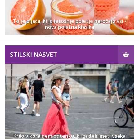
To je pijača, ki jo letošnje poletje naročajo vsi -
nova poletna klasika
STILSKI NASVET
Krilo v koralnem odtenku, ki ga želi imeti vsaka