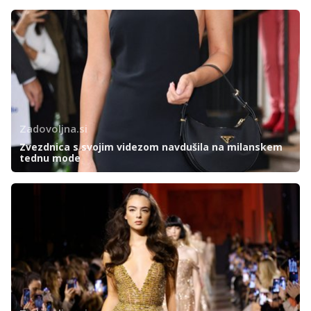
Zadovoljna.si
Zvezdnica s svojim videzom navdušila na milanskem
tednu mode