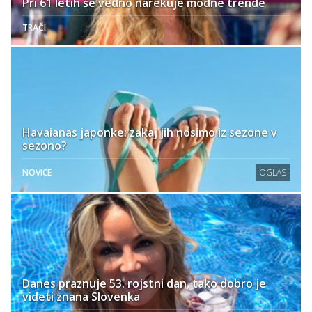
Pri 61 letih še vedno narekuje modne trende
TRAČI
Havaianas japonke: zakaj jih nosimo iz sezone v
sezono?
NOVICE
OGLAS
Danes praznuje 53. rojstni dan, tako dobro je
videti znana Slovenka