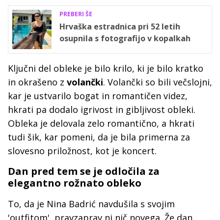
PREBERI ŠE
Hrvaška estradnica pri 52 letih
osupnila s fotografijo v kopalkah
Ključni del obleke je bilo krilo, ki je bilo kratko
in okrašeno z
volančki
. Volančki so bili večslojni,
kar je ustvarilo bogat in romantičen videz,
hkrati pa dodalo igrivost in gibljivost obleki.
Obleka je delovala zelo romantično, a hkrati
tudi šik, kar pomeni, da je bila primerna za
slovesno priložnost, kot je koncert.
Dan pred tem se je odločila za
elegantno rožnato obleko
To, da je Nina Badrić navdušila s svojim
'outfitom', pravzaprav ni nič novega. Že dan