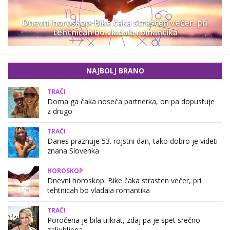
Dnevni horoskop: Bike čaka strasten večer, pri
tehtnicah bo vladala romantika
NAJBOLJ BRANO
TRAČI
Doma ga čaka noseča partnerka, on pa dopustuje
z drugo
TRAČI
Danes praznuje 53. rojstni dan, tako dobro je videti
znana Slovenka
HOROSKOP
Dnevni horoskop: Bike čaka strasten večer, pri
tehtnicah bo vladala romantika
TRAČI
Poročena je bila trikrat, zdaj pa je spet srečno
zaljubljena