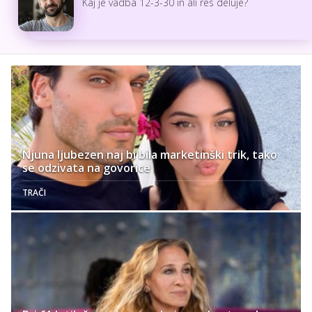
Kaj je vadba 12-3-30 in ali res deluje?
Njuna ljubezen naj bi bila marketinški trik, tako
se odzivata na govorice
TRAČI