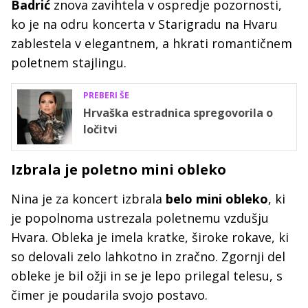
Badrić
znova zavihtela v ospredje pozornosti,
ko je na odru koncerta v Starigradu na Hvaru
zablestela v elegantnem, a hkrati romantičnem
poletnem stajlingu.
PREBERI ŠE
Hrvaška estradnica spregovorila o
ločitvi
Izbrala je poletno mini obleko
Nina je za koncert izbrala
belo mini obleko
, ki
je popolnoma ustrezala poletnemu vzdušju
Hvara. Obleka je imela kratke, široke rokave, ki
so delovali zelo lahkotno in zračno. Zgornji del
obleke je bil ožji in se je lepo prilegal telesu, s
čimer je poudarila svojo postavo.