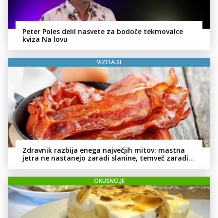
Peter Poles delil nasvete za bodoče tekmovalce
kviza Na lovu
VIZITA.SI
Zdravnik razbija enega največjih mitov: mastna
jetra ne nastanejo zaradi slanine, temveč zaradi
živila, ki ga imamo vsi radi
OKUSNO.JE