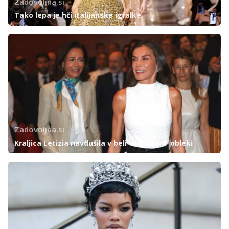
Zadovoljna.si
Tako lepa je hči italijanske igralke
Zadovoljna.si
Kraljica Letizia navdušila v beli 'zmečkani' obleki