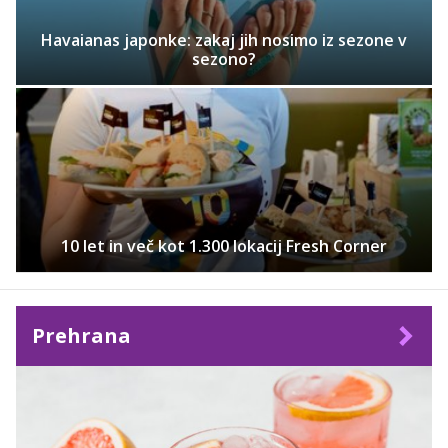
Havaianas japonke: zakaj jih nosimo iz sezone v
sezono?
10 let in več kot 1.300 lokacij Fresh Corner
Prehrana