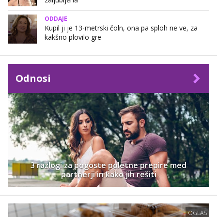
ODDAJE
Kupil ji je 13-metrski čoln, ona pa sploh ne ve, za
kakšno plovilo gre
Odnosi
3 razlogi za pogoste poletne prepire med
partnerji in kako jih rešiti
OGLAS