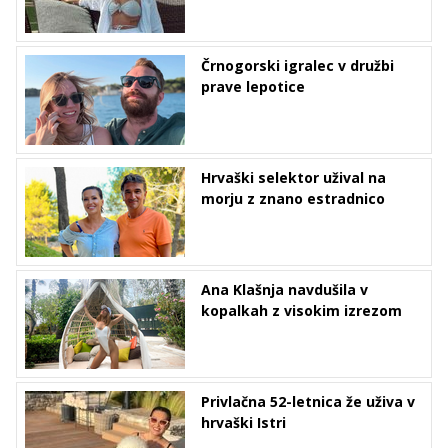
Črnogorski igralec v družbi
prave lepotice
Hrvaški selektor užival na
morju z znano estradnico
Ana Klašnja navdušila v
kopalkah z visokim izrezom
Privlačna 52-letnica že uživa v
hrvaški Istri