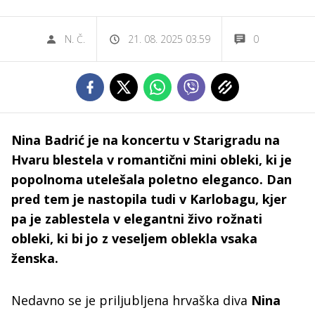
N. Č.
21. 08. 2025 03.59
0
Nina Badrić je na koncertu v Starigradu na
Hvaru blestela v romantični mini obleki, ki je
popolnoma utelešala poletno eleganco. Dan
pred tem je nastopila tudi v Karlobagu, kjer
pa je zablestela v elegantni živo rožnati
obleki, ki bi jo z veseljem oblekla vsaka
ženska.
Nedavno se je priljubljena hrvaška diva
Nina