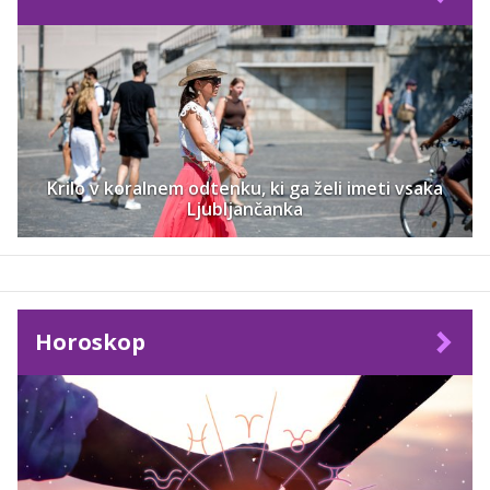
Krilo v koralnem odtenku, ki ga želi imeti vsaka
Ljubljančanka
Horoskop