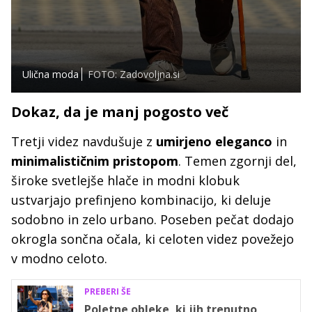
Ulična moda
FOTO: Zadovoljna.si
Dokaz, da je manj pogosto več
Tretji videz navdušuje z
umirjeno eleganco
in
minimalističnim pristopom
. Temen zgornji del,
široke svetlejše hlače in modni klobuk
ustvarjajo prefinjeno kombinacijo, ki deluje
sodobno in zelo urbano. Poseben pečat dodajo
okrogla sončna očala, ki celoten videz povežejo
v modno celoto.
PREBERI ŠE
Poletne obleke, ki jih trenutno