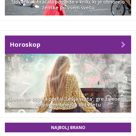
Slovenka obračala poglede v krilu, ki je obnorelo
ženske po vsem svetu
Horoskop
Danes se odpira portal 'Levja vrata', gre za enega
najpomembnejših dni v letu
NAJBOLJ BRANO