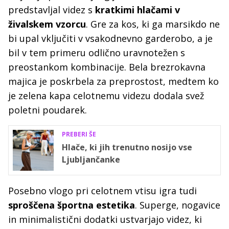
predstavljal videz s
kratkimi hlačami v
živalskem vzorcu
. Gre za kos, ki ga marsikdo ne
bi upal vključiti v vsakodnevno garderobo, a je
bil v tem primeru odlično uravnotežen s
preostankom kombinacije. Bela brezrokavna
majica je poskrbela za preprostost, medtem ko
je zelena kapa celotnemu videzu dodala svež
poletni poudarek.
PREBERI ŠE
Hlače, ki jih trenutno nosijo vse
Ljubljančanke
Posebno vlogo pri celotnem vtisu igra tudi
sproščena športna estetika
. Superge, nogavice
in minimalistični dodatki ustvarjajo videz, ki