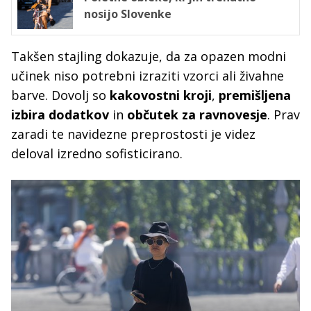
nosijo Slovenke
Takšen stajling dokazuje, da za opazen modni
učinek niso potrebni izraziti vzorci ali živahne
barve. Dovolj so
kakovostni kroji
,
premišljena
izbira dodatkov
in
občutek za ravnovesje
. Prav
zaradi te navidezne preprostosti je videz
deloval izredno sofisticirano.