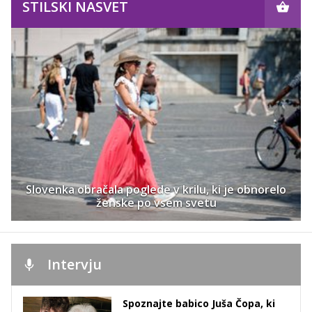
STILSKI NASVET
Slovenka obračala poglede v krilu, ki je obnorelo
ženske po vsem svetu
Intervju
Spoznajte babico Juša Čopa, ki