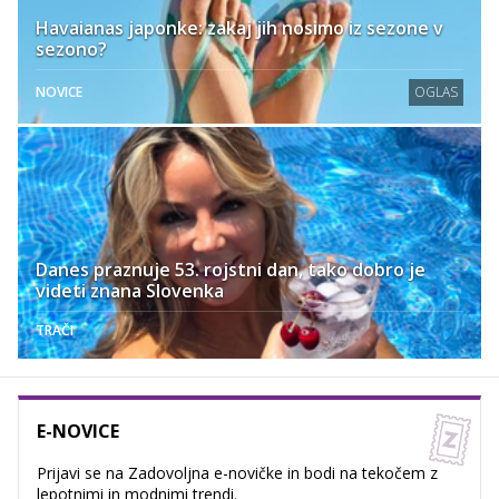
Havaianas japonke: zakaj jih nosimo iz sezone v
sezono?
NOVICE
OGLAS
Danes praznuje 53. rojstni dan, tako dobro je
videti znana Slovenka
TRAČI
E-NOVICE
Prijavi se na Zadovoljna e-novičke in bodi na tekočem z
lepotnimi in modnimi trendi.