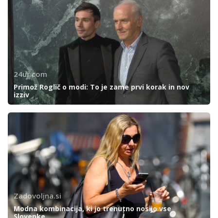
24ur.com
Primož Roglič o modi: To je zame prvi korak in nov
izziv
Zadovoljna.si
Modna kombinacija, ki jo trenutno nosijo vse
Slovenke