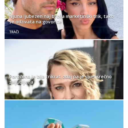
Njuna ljubezen naj bi bila marketinški trik, tako
se odzivata na govorice
TRAČI
Poročena je bila trikrat, zdaj pa je spet srečno
zaljubljena
TRAČI