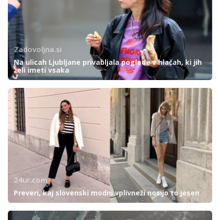
Zadovoljna.si
Na ulicah Ljubljane privabljala poglede v hlačah, ki jih
želi imeti vsaka
24ur.com
Preveri, kaj slovenski modni vplivneži nosijo to jesen