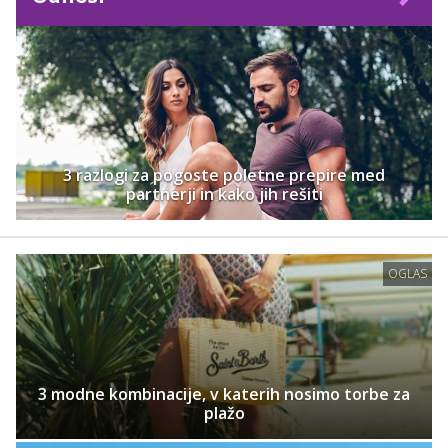
3 razlogi za pogoste poletne prepire med
partnerji in kako jih rešiti
OGLAS
3 modne kombinacije, v katerih nosimo torbe za
plažo