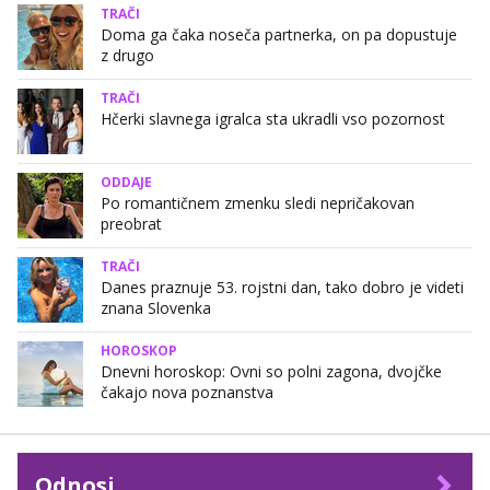
TRAČI
Doma ga čaka noseča partnerka, on pa dopustuje
z drugo
TRAČI
Hčerki slavnega igralca sta ukradli vso pozornost
ODDAJE
Po romantičnem zmenku sledi nepričakovan
preobrat
TRAČI
Danes praznuje 53. rojstni dan, tako dobro je videti
znana Slovenka
HOROSKOP
Dnevni horoskop: Ovni so polni zagona, dvojčke
čakajo nova poznanstva
Odnosi