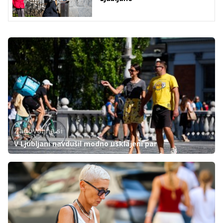
Zadovoljna.si
V Ljubljani navdušil modno usklajeni par