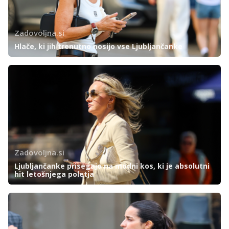
Zadovoljna.si
Hlače, ki jih trenutno nosijo vse Ljubljančanke
Zadovoljna.si
Ljubljančanke prisegajo na modni kos, ki je absolutni
hit letošnjega poletja