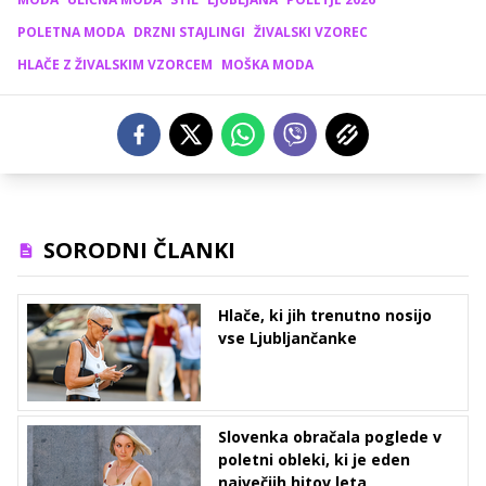
POLETNA MODA
DRZNI STAJLINGI
ŽIVALSKI VZOREC
HLAČE Z ŽIVALSKIM VZORCEM
MOŠKA MODA
SORODNI ČLANKI
Hlače, ki jih trenutno nosijo
vse Ljubljančanke
Slovenka obračala poglede v
poletni obleki, ki je eden
največjih hitov leta