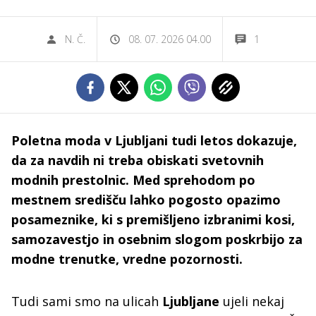
N. Č.
08. 07. 2026 04.00
1
Poletna moda v Ljubljani tudi letos dokazuje,
da za navdih ni treba obiskati svetovnih
modnih prestolnic. Med sprehodom po
mestnem središču lahko pogosto opazimo
posameznike, ki s premišljeno izbranimi kosi,
samozavestjo in osebnim slogom poskrbijo za
modne trenutke, vredne pozornosti.
Tudi sami smo na ulicah
Ljubljane
ujeli nekaj