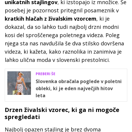
unikatnih stajlingov
, ki izstopajo iz množice. Še
posebej je pozornost pritegnil posameznik v
kratkih hlačah z živalskim vzorcem
, ki je
dokazal, da so lahko tudi najbolj drzni modni
kosi del sproščenega poletnega videza. Poleg
njega sta nas navdušila še dva stilsko dovršena
videza, ki kažeta, kako raznolika in zanimiva je
lahko ulična moda v slovenski prestolnici.
PREBERI ŠE
Slovenka obračala poglede v poletni
obleki, ki je eden največjih hitov
leta
Drzen živalski vzorec, ki ga ni mogoče
spregledati
Najbolj opazen stajling je brez dvoma