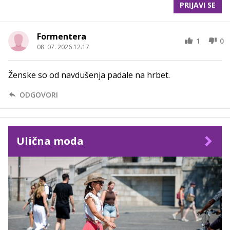
PRIJAVI SE
Formentera
1
0
08. 07. 2026 12.17
Ženske so od navdušenja padale na hrbet.
ODGOVORI
Ulična moda