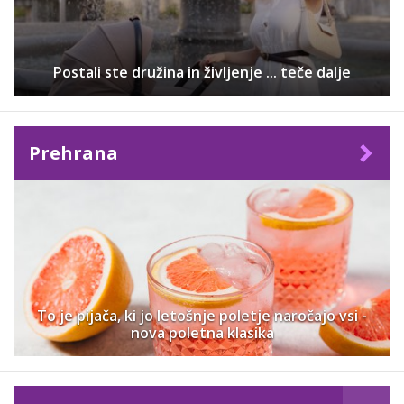
Postali ste družina in življenje ... teče dalje
Prehrana
To je pijača, ki jo letošnje poletje naročajo vsi -
nova poletna klasika