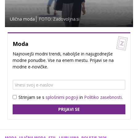
Ulična moda
FOTO: Zadovoljna.si
Moda
Najnovejši modni trendi, naboljše in najugodnejše
modne ponudbe. Vse na enem mestu. Prijavi se na
modne e-novičke.
Strinjam se s
splošnimi pogoji
in
Politiko zasebnosti
.
PRIJAVI SE
MODA
ULIČNA MODA
STIL
LJUBLJANA
POLETJE 2026