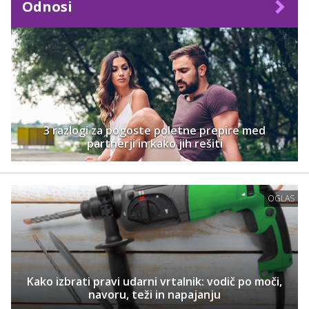
Odnosi
3 razlogi za pogoste poletne prepire med
partnerji in kako jih rešiti
OGLAS
Kako izbrati pravi udarni vrtalnik: vodič po moči,
navoru, teži in napajanju