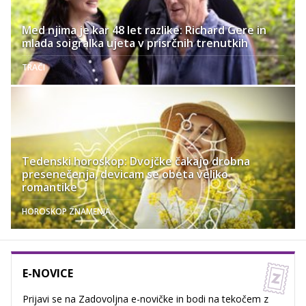
Med njima je kar 48 let razlike: Richard Gere in
mlada soigralka ujeta v prisrčnih trenutkih
TRAČI
Tedenski horoskop: Dvojčke čakajo drobna
presenečenja, devicam se obeta veliko
romantike
HOROSKOP ZNAMENJA
E-NOVICE
Prijavi se na Zadovoljna e-novičke in bodi na tekočem z