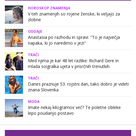
HOROSKOP ZNAMENJA
V teh znamenjih so rojene ženske, ki veljajo za
zlobne
ODDAJE
Anastasia po razhodu in spravi: "To je največja
napaka, ki jo naredimo v jezi"
TRAČI
Med njima je kar 48 let razlike: Richard Gere in
mlada soigralka ujeta v prisrčnih trenutkih
TRAČI
Danes praznuje 53. rojstni dan, tako dobro je videti
znana Slovenka
MODA
Imate nekaj kilogramov več? Te poletne obleke
lepo poudarijo postavo