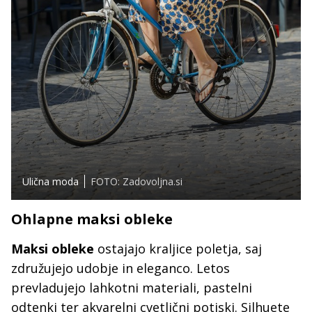
Ulična moda
FOTO: Zadovoljna.si
Ohlapne maksi obleke
Maksi obleke
ostajajo kraljice poletja, saj
združujejo udobje in eleganco. Letos
prevladujejo lahkotni materiali, pastelni
odtenki ter akvarelni cvetlični potiski. Silhuete