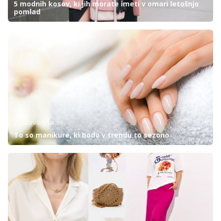
5 modnih kosov, ki jih morate imeti v omari letošnjo
pomlad
Zadovoljna.si
To so manikure, ki bodo v trendu to sezono