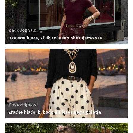
Zadovoljna.si
Usnjene hlače, ki jih to jesen obožujemo vse
Zadovoljna.si
Zračne hlače, ki bodo hit letošnjega poletja