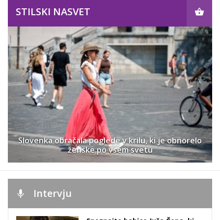
STILSKI NASVET
Slovenka obračala poglede v krilu, ki je obnorelo
ženske po vsem svetu
Intervju