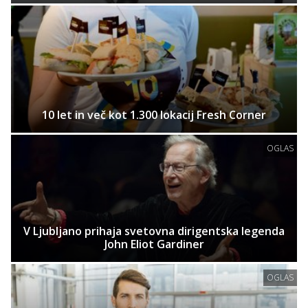
10 let in več kot 1.300 lokacij Fresh Corner
OGLAS
V Ljubljano prihaja svetovna dirigentska legenda
John Eliot Gardiner
OGLAS