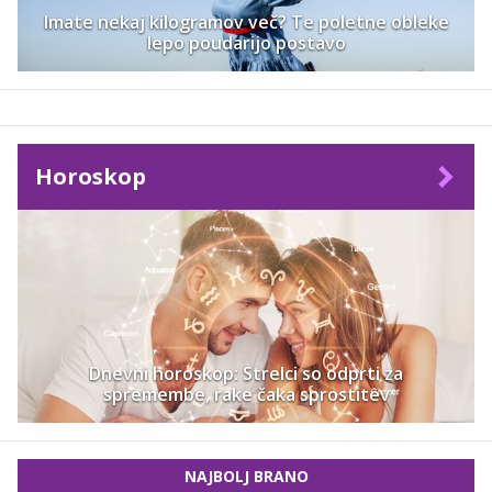
Imate nekaj kilogramov več? Te poletne obleke
lepo poudarijo postavo
Horoskop
Dnevni horoskop: Strelci so odprti za
spremembe, rake čaka sprostitev
NAJBOLJ BRANO