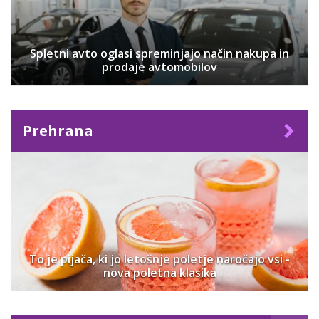
Spletni avto oglasi spreminjajo način nakupa in
prodaje avtomobilov
Prehrana
To je pijača, ki jo letošnje poletje naročajo vsi -
nova poletna klasika