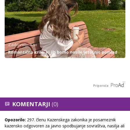
Zadovoljna.si
Romantična krila, ki jih bomo nosile letošnjo pomlad
Priporoča
KOMENTARJI
(0)
Opozorilo:
297. členu Kazenskega zakonika je posameznik
kazensko odgovoren za javno spodbujanje sovraštva, nasilja ali