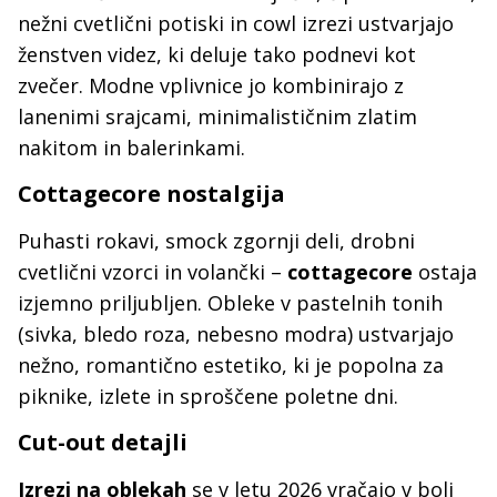
nežni cvetlični potiski in cowl izrezi ustvarjajo
ženstven videz, ki deluje tako podnevi kot
zvečer. Modne vplivnice jo kombinirajo z
lanenimi srajcami, minimalističnim zlatim
nakitom in balerinkami.
Cottagecore nostalgija
Puhasti rokavi, smock zgornji deli, drobni
cvetlični vzorci in volančki –
cottagecore
ostaja
izjemno priljubljen. Obleke v pastelnih tonih
(sivka, bledo roza, nebesno modra) ustvarjajo
nežno, romantično estetiko, ki je popolna za
piknike, izlete in sproščene poletne dni.
Cut-out detajli
Izrezi na oblekah
se v letu 2026 vračajo v bolj