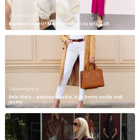
24ur.com
Kaj nositi poleti? Modni predlogi za leto 2025
Zadovoljna.si
Bele hlače – poletna klasika, ki jo bomo nosile tudi
jeseni