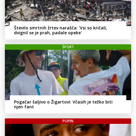
Število smrtnih žrtev narašča: 'Vsi so kričali,
dvignil se je prah, padale opeke'
ŠPORT
Pogačar šaljivo o Žigartovi: Včasih je težko biti
njen fant
POPIN