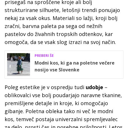
prisegaš na sproščene kroje ali bolj
strukturirane silhuete, letošnji trendi ponujajo
nekaj za vsak okus. Materiali so lažji, kroji bolj
zračni, barvna paleta pa sega od nežnih
pastelov do živahnih tropskih odtenkov, kar
omogoča, da se vsak slog izrazi na svoj način.
PREBERI ŠE
Modni kos, ki ga na poletne večere
nosijo vse Slovenke
Poleg estetike je v ospredju tudi
udobje
–
oblikovalci vse bolj poudarjajo naravne tkanine,
premišljene detajle in kroje, ki omogočajo
gibanje. Poletna obleka tako ni več le modni
kos, temveč postaja univerzalni spremljevalec
za delo, prosti čas in posebne priložnosti. Letos