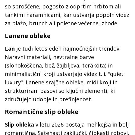
so sproščene, pogosto z odprtim hrbtom ali
tankimi naramnicami, kar ustvarja popoln videz
za plažo, brunch ali poletne večerne izhode.
Lanene obleke
Lan
je tudi letos eden najmočnejših trendov.
Naravni materiali, nevtralne barve
(slonokoščena, bež, žajbljeva, terakota) in
minimalistični kroji ustvarjajo videz t. i. "quiet
luxury". Lanene srajčne obleke, midi kroji in
strukturirani pasovi so ključni elementi, ki
združujejo udobje in prefinjenost.
Romantične slip obleke
Slip obleka
v letu 2026 postaja mehkejša in bolj
romantična. Satenasti zaključki, čipkasti robovi,