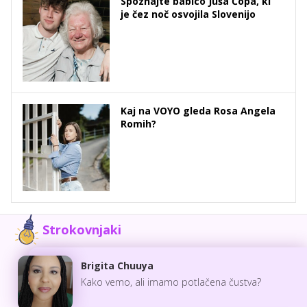
Spoznajte babico Juša Čopa, ki
je čez noč osvojila Slovenijo
Kaj na VOYO gleda Rosa Angela
Romih?
Strokovnjaki
Brigita Chuuya
Kako vemo, ali imamo potlačena čustva?