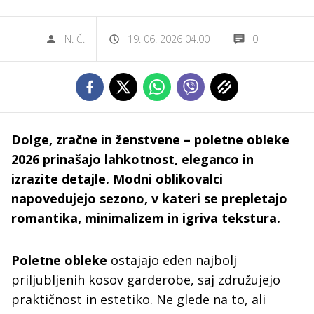
N. Č.
19. 06. 2026 04.00
0
Dolge, zračne in ženstvene – poletne obleke
2026 prinašajo lahkotnost, eleganco in
izrazite detajle. Modni oblikovalci
napovedujejo sezono, v kateri se prepletajo
romantika, minimalizem in igriva tekstura.
Poletne obleke
ostajajo eden najbolj
priljubljenih kosov garderobe, saj združujejo
praktičnost in estetiko. Ne glede na to, ali