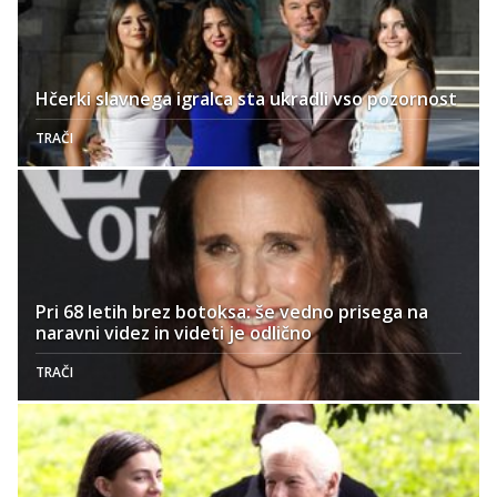
Hčerki slavnega igralca sta ukradli vso pozornost
TRAČI
Pri 68 letih brez botoksa: še vedno prisega na
naravni videz in videti je odlično
TRAČI