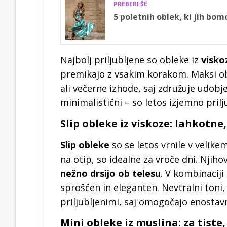
PREBERI ŠE
5 poletnih oblek, ki jih bo
Najbolj priljubljene so obleke iz
visko
premikajo z vsakim korakom. Maksi ob
ali večerne izhode, saj združuje udobje 
minimalistični – so letos izjemno prilju
Slip obleke iz viskoze: lahkotn
Slip obleke
so se letos vrnile v velikem
na otip, so idealne za vroče dni. Njih
nežno drsijo ob telesu
. V kombinaciji 
sproščen in eleganten. Nevtralni toni, 
priljubljenimi, saj omogočajo enostav
Mini obleke iz muslina: za tiste