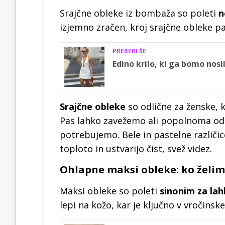
Srajčne obleke iz bombaža so poleti
n
izjemno zračen, kroj srajčne obleke p
PREBERI ŠE
Edino krilo, ki ga bomo nosi
Srajčne obleke
so odlične za ženske, ki
Pas lahko zavežemo ali popolnoma ods
potrebujemo. Bele in pastelne različic
toploto in ustvarijo čist, svež videz.
Ohlapne maksi obleke: ko želi
Maksi obleke so poleti
sinonim za la
lepi na kožo, kar je ključno v vročinsk