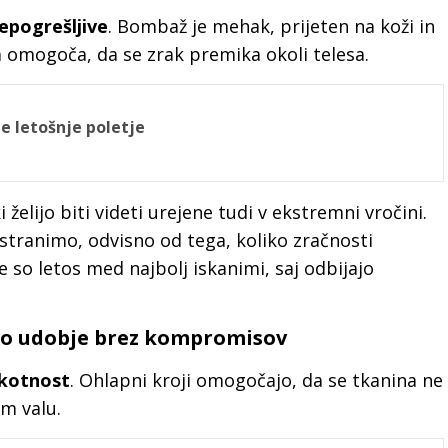
epogrešljive
. Bombaž je mehak, prijeten na koži in
a omogoča, da se zrak premika okoli telesa.
le letošnje poletje
 želijo biti videti urejene tudi v ekstremni vročini.
tranimo, odvisno od tega, koliko zračnosti
e so letos med najbolj iskanimi, saj odbijajo
mo udobje brez kompromisov
hkotnost
. Ohlapni kroji omogočajo, da se tkanina ne
em valu.