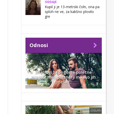
ODDAJE
Kupil ji je 13-metrski čoln, ona pa
sploh ne ve, za kakšno plovilo
gre
Odnosi
3 razlogi za pogoste poletne
prepire med partnerji in kako jih
rešiti
OGLAS