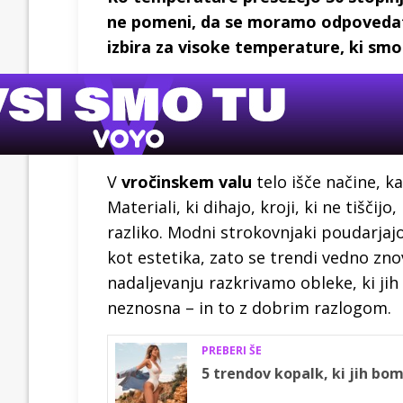
ne pomeni, da se moramo odpovedati s
izbira za visoke temperature, ki smo 
V
vročinskem valu
telo išče načine, k
Materiali, ki dihajo, kroji, ki ne tišči
razliko. Modni strokovnjaki poudarjaj
kot estetika, zato se trendi vedno zn
nadaljevanju razkrivamo obleke, ki ji
neznosna – in to z dobrim razlogom.
PREBERI ŠE
5 trendov kopalk, ki jih bom