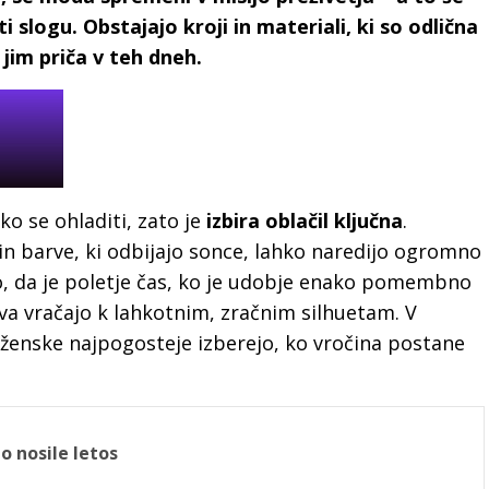
logu. Obstajajo kroji in materiali, ki so odlična
jim priča v teh dneh.
ako se ohladiti, zato je
izbira oblačil ključna
.
jo, in barve, ki odbijajo sonce, lahko naredijo ogromno
o, da je poletje čas, ko je udobje enako pomembno
ova vračajo k lahkotnim, zračnim silhuetam. V
h ženske najpogosteje izberejo, ko vročina postane
o nosile letos