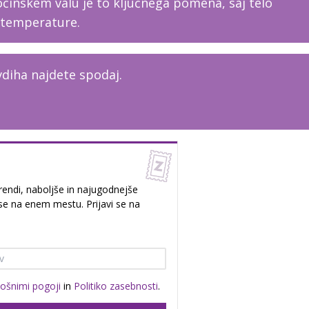
očinskem valu je to ključnega pomena, saj telo
 temperature.
diha najdete spodaj.
rendi, naboljše in najugodnejše
e na enem mestu. Prijavi se na
lošnimi pogoji
in
Politiko zasebnosti
.