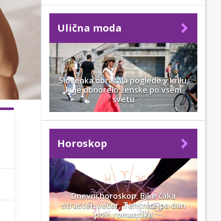
Ulična moda
Slovenka obračala poglede v krilu,
ki je obnorelo ženske po vsem
svetu
Horoskop
Dnevni horoskop: Bike čaka
strasten večer, Tehtnice pa dan
poln romantike