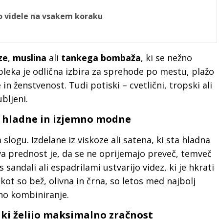
mo videle na vsakem koraku
ze
,
muslina
ali
tankega bombaža
, ki se nežno
leka je odlična izbira za sprehode po mestu, plažo
in ženstvenost. Tudi potiski – cvetlični, tropski ali
bljeni.
e, hladne in izjemno modne
 slogu. Izdelane iz viskoze ali satena, ki sta hladna
ova prednost je, da se ne oprijemajo preveč, temveč
s sandali ali espadrilami ustvarijo videz, ki je hkrati
kot so bež, olivna in črna, so letos med najbolj
no kombiniranje.
, ki želijo maksimalno zračnost