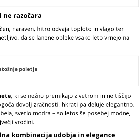
li ne razočara
ačen, naraven, hitro odvaja toploto in vlago ter
tljivo, da se lanene obleke vsako leto vrnejo na
letošnje poletje
uete
, ki se nežno premikajo z vetrom in ne tiščijo
ogoča dovolj zračnosti, hkrati pa deluje elegantno.
 bela, svetlo modra – so letos še posebej modne,
večji vročini.
lna kombinacija udobja in elegance