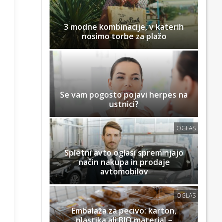
3 modne kombinacije, v katerih
nosimo torbe za plažo
Se vam pogosto pojavi herpes na
ustnici?
OGLAS
Spletni avto oglasi spreminjajo
način nakupa in prodaje
avtomobilov
OGLAS
Embalaža za pecivo: karton,
plastika ali BIO material –