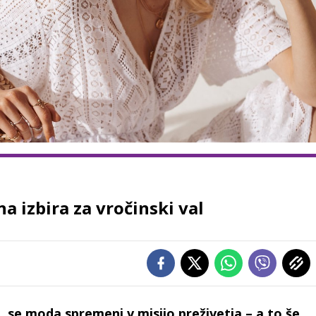
a izbira za vročinski val
 se moda spremeni v misijo preživetja – a to še