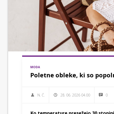
MODA
Poletne obleke, ki so popoln
N. Č.
28. 06. 2026 04.00
0
Ko temperature presežejo 30 stopinj,