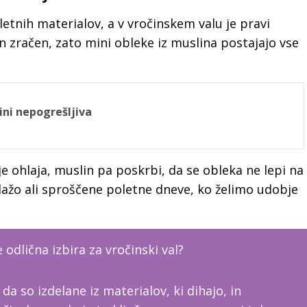
etnih materialov, a v vročinskem valu je pravi
n zračen, zato mini obleke iz muslina postajajo vse
čini nepogrešljiva
e ohlaja, muslin pa poskrbi, da se obleka ne lepi na
plažo ali sproščene poletne dneve, ko želimo udobje
 odlična izbira za vročinski val?
da so izdelane iz materialov, ki dihajo, in