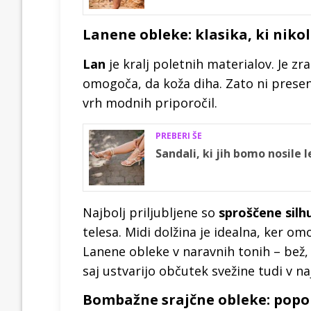
Lanene obleke: klasika, ki niko
Lan
je kralj poletnih materialov. Je zr
omogoča, da koža diha. Zato ni presene
vrh modnih priporočil.
PREBERI ŠE
Sandali, ki jih bomo nosile 
Najbolj priljubljene so
sproščene silh
telesa. Midi dolžina je idealna, ker om
Lanene obleke v naravnih tonih – bež,
saj ustvarijo občutek svežine tudi v naj
Bombažne srajčne obleke: popo