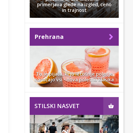
primerjava glede na izgled, ceno
in trajnost
Prehrana
To je pijača, ki jo letošnje poletje
naročajo vsi - nova poletna klasika
STILSKI NASVET