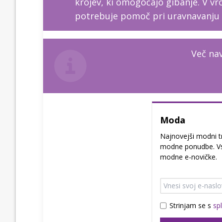
krojev, ki omogočajo gibanje. V vr
potrebuje pomoč pri uravnavanju
Več nav
Moda
Najnovejši modni t
modne ponudbe. Vs
modne e-novičke.
Strinjam se s
sp