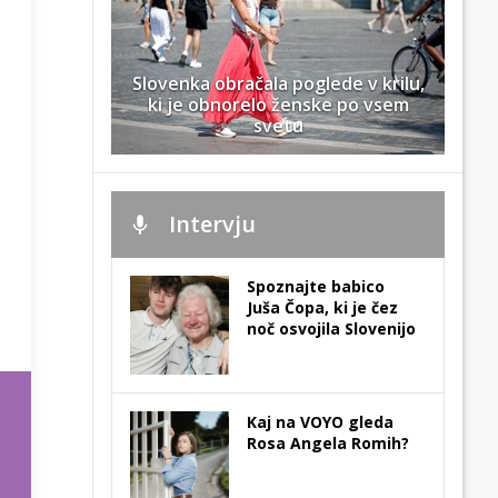
Slovenka obračala poglede v krilu,
ki je obnorelo ženske po vsem
svetu
Intervju
Spoznajte babico
Juša Čopa, ki je čez
noč osvojila Slovenijo
Kaj na VOYO gleda
Rosa Angela Romih?