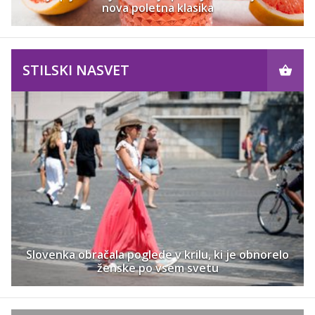
nova poletna klasika
STILSKI NASVET
Slovenka obračala poglede v krilu, ki je obnorelo
ženske po vsem svetu