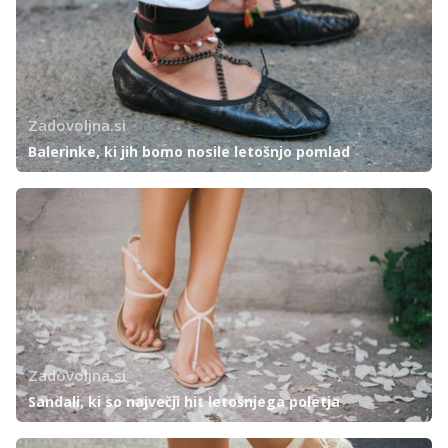
Zadovoljna.si
Balerinke, ki jih bomo nosile letošnjo pomlad
Zadovoljna.si
Sandali, ki so največji hit letošnjega poletja