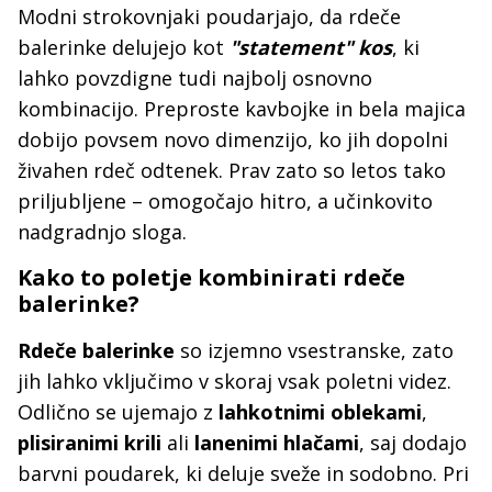
Modni strokovnjaki poudarjajo, da rdeče
balerinke delujejo kot
"statement" kos
, ki
lahko povzdigne tudi najbolj osnovno
kombinacijo. Preproste kavbojke in bela majica
dobijo povsem novo dimenzijo, ko jih dopolni
živahen rdeč odtenek. Prav zato so letos tako
priljubljene – omogočajo hitro, a učinkovito
nadgradnjo sloga.
Kako to poletje kombinirati rdeče
balerinke?
Rdeče balerinke
so izjemno vsestranske, zato
jih lahko vključimo v skoraj vsak poletni videz.
Odlično se ujemajo z
lahkotnimi oblekami
,
plisiranimi krili
ali
lanenimi hlačami
, saj dodajo
barvni poudarek, ki deluje sveže in sodobno. Pri