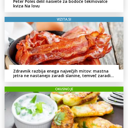
Peter Poles delil nasvete za bodoče tekmovalce
kviza Na lovu
VIZITA.SI
Zdravnik razbija enega največjih mitov: mastna
jetra ne nastanejo zaradi slanine, temveč zaradi
živila, ki ga imamo vsi radi
OKUSNO.JE