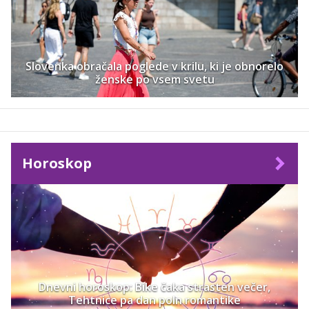
Slovenka obračala poglede v krilu, ki je obnorelo
ženske po vsem svetu
Horoskop
Dnevni horoskop: Bike čaka strasten večer,
Tehtnice pa dan poln romantike