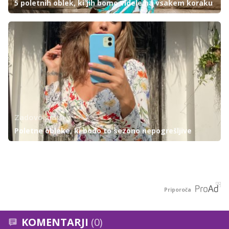
5 poletnih oblek, ki jih bomo videle na vsakem koraku
Zadovoljna.si
Poletne obleke, ki bodo to sezono nepogrešljive
Priporoča
KOMENTARJI
(0)