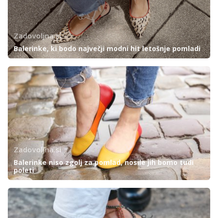
Zadovoljna.si
Balerinke, ki bodo največji modni hit letošnje pomladi
Zadovoljna.si
Balerinke niso zgolj za pomlad, nosile jih bomo tudi
poleti