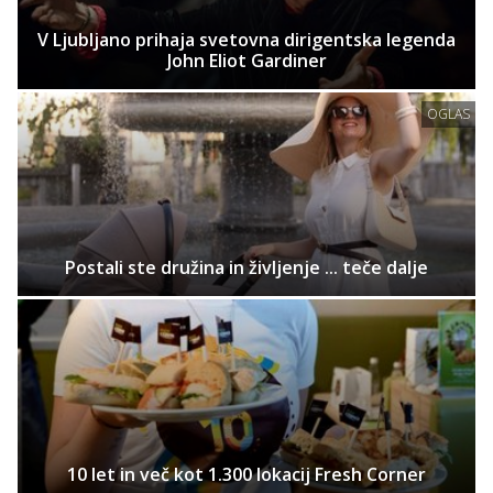
V Ljubljano prihaja svetovna dirigentska legenda
John Eliot Gardiner
OGLAS
Postali ste družina in življenje ... teče dalje
10 let in več kot 1.300 lokacij Fresh Corner