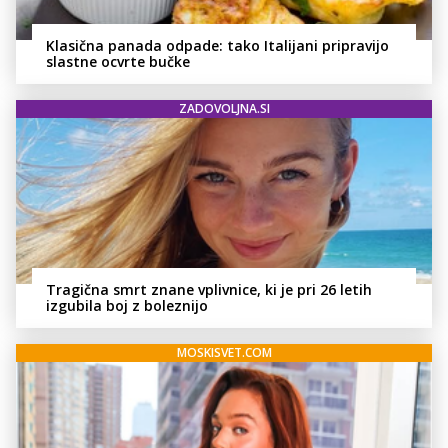
Klasična panada odpade: tako Italijani pripravijo
slastne ocvrte bučke
ZADOVOLJNA.SI
Tragična smrt znane vplivnice, ki je pri 26 letih
izgubila boj z boleznijo
MOSKISVET.COM