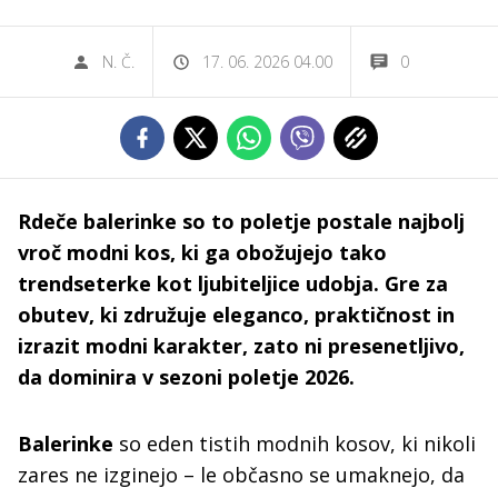
N. Č.
17. 06. 2026 04.00
0
Rdeče balerinke so to poletje postale najbolj
vroč modni kos, ki ga obožujejo tako
trendseterke kot ljubiteljice udobja. Gre za
obutev, ki združuje eleganco, praktičnost in
izrazit modni karakter, zato ni presenetljivo,
da dominira v sezoni poletje 2026.
Balerinke
so eden tistih modnih kosov, ki nikoli
zares ne izginejo – le občasno se umaknejo, da