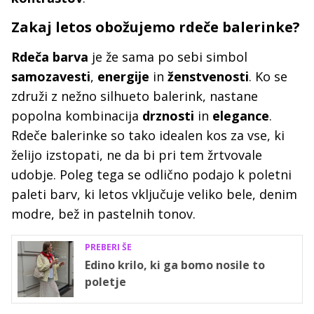
Zakaj letos obožujemo rdeče balerinke?
Rdeča barva
je že sama po sebi simbol
samozavesti
,
energije
in
ženstvenosti
. Ko se
združi z nežno silhueto balerink, nastane
popolna kombinacija
drznosti
in
elegance
.
Rdeče balerinke so tako idealen kos za vse, ki
želijo izstopati, ne da bi pri tem žrtvovale
udobje. Poleg tega se odlično podajo k poletni
paleti barv, ki letos vključuje veliko bele, denim
modre, bež in pastelnih tonov.
PREBERI ŠE
Edino krilo, ki ga bomo nosile to
poletje