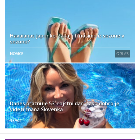
Havaianas japonke: zakaj jih nosimo iz sezone v
sezono?
NOVICE
OGLAS
Danes praznuje 53. rojstni dan, tako dobro je
videti znana Slovenka
TRAČI