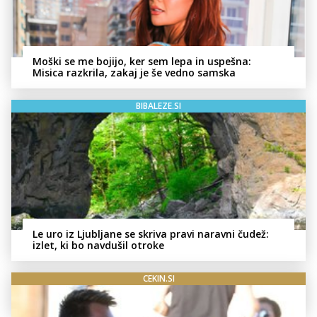
Moški se me bojijo, ker sem lepa in uspešna:
Misica razkrila, zakaj je še vedno samska
BIBALEZE.SI
Le uro iz Ljubljane se skriva pravi naravni čudež:
izlet, ki bo navdušil otroke
CEKIN.SI