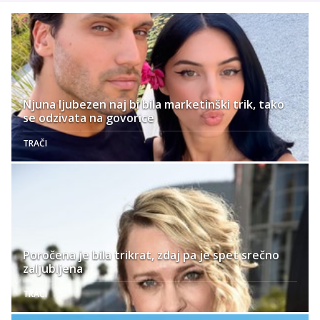
Njuna ljubezen naj bi bila marketinški trik, tako
se odzivata na govorice
TRAČI
Poročena je bila trikrat, zdaj pa je spet srečno
zaljubljena
TRAČI