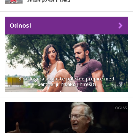
ženske po vsem svetu
Odnosi
3 razlogi za pogoste poletne prepire med
partnerji in kako jih rešiti
OGLAS