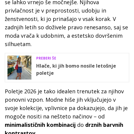
se lahko vrnejo še močnejše. Njihova
privlačnost je v preprostosti, udobju in
ženstvenosti, ki jo prinašajo v vsak korak. V
zadnjih letih so doživele pravo renesanso, saj se
moda vrača k udobnim, a estetsko dovršenim
silhuetam.
PREBERI ŠE
Hlače, ki jih bomo nosile letošnje
poletje
Poletje 2026 je tako idealen trenutek za njihov
ponovni vzpon. Modne hiše jih vključujejo v
svoje kolekcije, vplivnice pa dokazujejo, da jih je
mogoče nositi na nešteto načinov – od
minimalističnih kombinacij
do
drznih barvnih
kontrastov
.