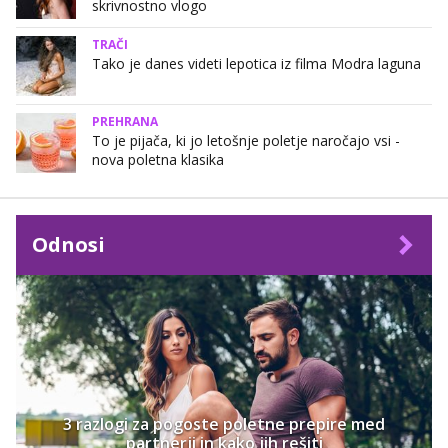
skrivnostno vlogo
TRAČI
Tako je danes videti lepotica iz filma Modra laguna
PREHRANA
To je pijača, ki jo letošnje poletje naročajo vsi -
nova poletna klasika
Odnosi
3 razlogi za pogoste poletne prepire med
partnerji in kako jih rešiti