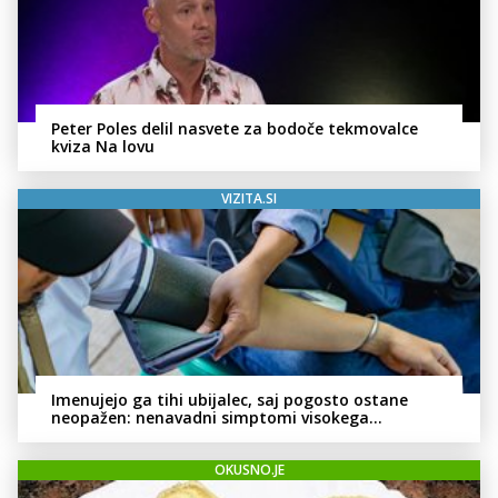
Peter Poles delil nasvete za bodoče tekmovalce
kviza Na lovu
VIZITA.SI
Imenujejo ga tihi ubijalec, saj pogosto ostane
neopažen: nenavadni simptomi visokega
holesterola
OKUSNO.JE