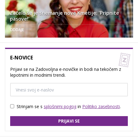
Začelo se je snemanje nove Kmetije: 'Pripnite
pasove!'
ODDAJE
E-NOVICE
Prijavi se na Zadovoljna e-novičke in bodi na tekočem z
lepotnimi in modnimi trendi.
Strinjam se s
splošnimi pogoji
in
Politiko zasebnosti
.
PRIJAVI SE