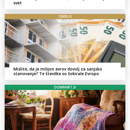
svet
CEKIN.SI
Mislite, da je milijon evrov dovolj za sanjsko
stanovanje? Te številke so šokirale Evropo
DOMINVRT.SI