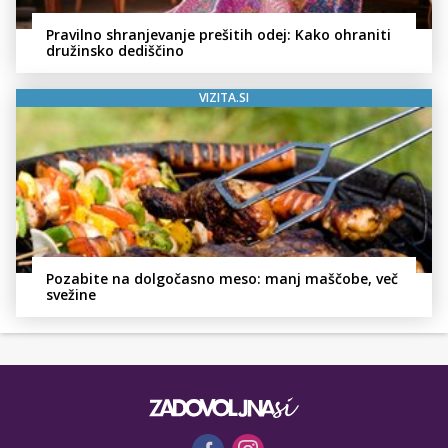
Pravilno shranjevanje prešitih odej: Kako ohraniti
družinsko dediščino
VIZITA.SI
Pozabite na dolgočasno meso: manj maščobe, več
svežine