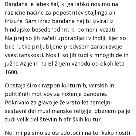
Bandana je lahek šal, ki ga lahko nosimo na
različne načine za popestritev stajlinga ali
frizure. Sam izraz bandana naj bi izviral iz
hindujske besede 'bdhn', ki pomeni 'vezati'.
Najprej so jih začeli uporabljati v Indiji, kjer so
bile rutke priljubljene predvsem zaradi svoje
vsestranskosti. Nosili so jih tudi v mnogih delih
južne Azije in na Bližnjem vzhodu od okoli leta
1600.
Obstaja širok razpon kulturnih, verskih in
političnih motivov za nošenje bandane.
Pokrivalo za glavo je že vrsto let temeljni
sestavni del muslimanske religije, obenem pa je
tudi velik del številnih afriških kultur.
No, mi pa smo se osredotočili na to, kako nositi