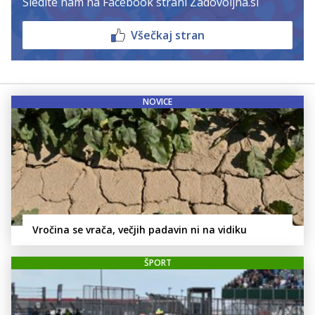
Sledite nam na Facebook strani Zadovoljna.si
Všečkaj stran
NOVICE
Vročina se vrača, večjih padavin ni na vidiku
ŠPORT