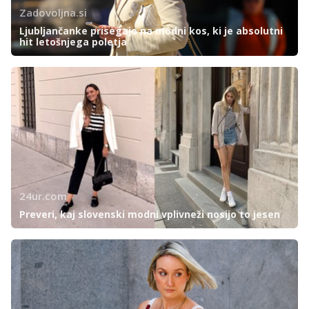
Zadovoljna.si
Ljubljančanke prisegajo na modni kos, ki je absolutni
hit letošnjega poletja
24ur.com
Preveri, kaj slovenski modni vplivneži nosijo to jesen