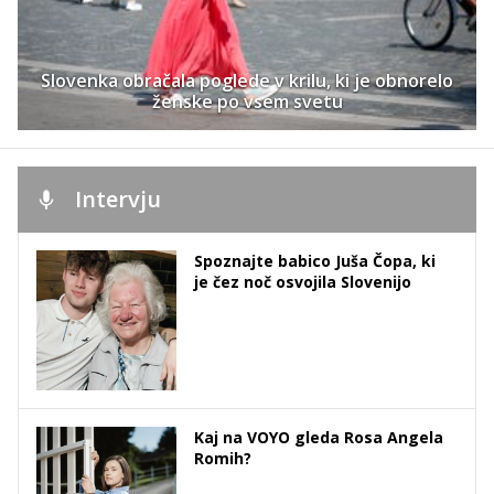
Slovenka obračala poglede v krilu, ki je obnorelo
ženske po vsem svetu
Intervju
Spoznajte babico Juša Čopa, ki
je čez noč osvojila Slovenijo
Kaj na VOYO gleda Rosa Angela
Romih?