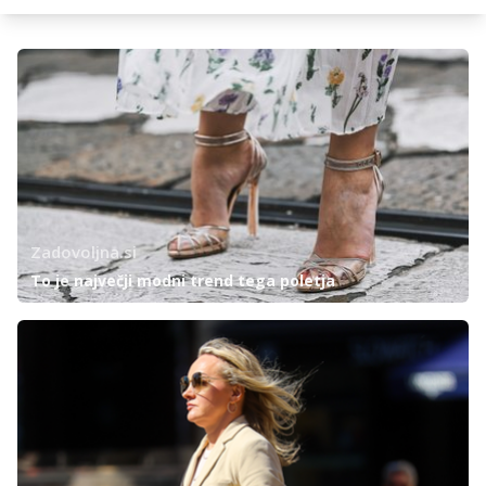
Zadovoljna.si
To je največji modni trend tega poletja