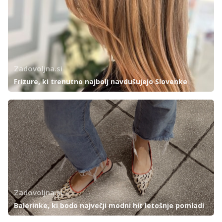
Zadovoljna.si
Frizure, ki trenutno najbolj navdušujejo Slovenke
Zadovoljna.si
Balerinke, ki bodo največji modni hit letošnje pomladi