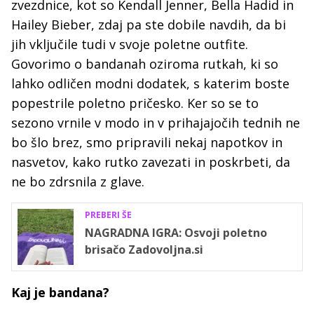
zvezdnice, kot so Kendall Jenner, Bella Hadid in
Hailey Bieber, zdaj pa ste dobile navdih, da bi
jih vključile tudi v svoje poletne outfite.
Govorimo o bandanah oziroma rutkah, ki so
lahko odličen modni dodatek, s katerim boste
popestrile poletno pričesko. Ker so se to
sezono vrnile v modo in v prihajajočih tednih ne
bo šlo brez, smo pripravili nekaj napotkov in
nasvetov, kako rutko zavezati in poskrbeti, da
ne bo zdrsnila z glave.
PREBERI ŠE
NAGRADNA IGRA: Osvoji poletno
brisačo Zadovoljna.si
Kaj je bandana?