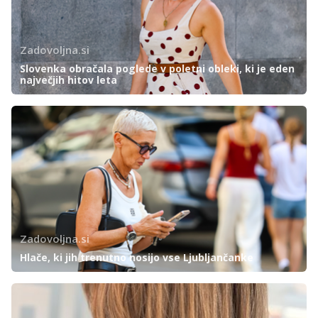
Zadovoljna.si
Slovenka obračala poglede v poletni obleki, ki je eden
največjih hitov leta
Zadovoljna.si
Hlače, ki jih trenutno nosijo vse Ljubljančanke