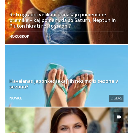
Retrogradni velikani prinašajo pomembne
premike – kaj pomeni, da so Saturn, Neptun in
Pluton hkrati retrogradni?
HOROSKOP
Havaianas japonke: zakaj jih nosimo iz sezone v
sezono?
NOVICE
OGLAS