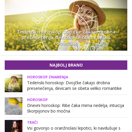
Tedenski horoskop: Dvojčke čakajo drobna
presenečenja, devicam se obeta veliko
romantike
NAJBOLJ BRANO
HOROSKOP ZNAMENJA
Tedenski horoskop: Dvojčke čakajo drobna
presenečenja, devicam se obeta veliko romantike
HOROSKOP
Dnevni horoskop: Ribe čaka mirna nedelja, intuicija
škorpijonov bo močna
TRAČI
Vsi govorijo o oranžnolasi lepotici, ki navdušuje s