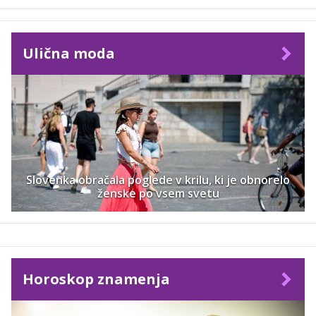
Ulična moda
Slovenka obračala poglede v krilu, ki je obnorelo
ženske po vsem svetu
Horoskop znamenja