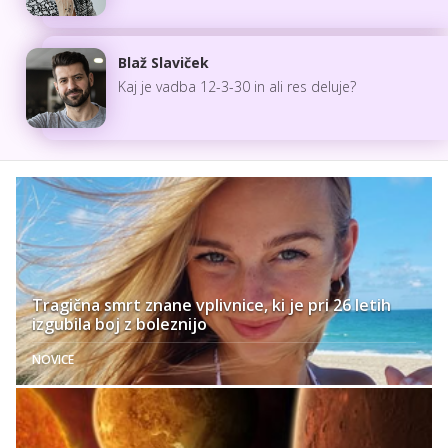
Blaž Slaviček
Kaj je vadba 12-3-30 in ali res deluje?
Tragična smrt znane vplivnice, ki je pri 26 letih
izgubila boj z boleznijo
NOVICE