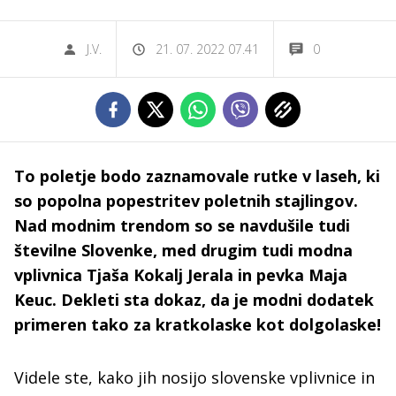
J.V.
21. 07. 2022 07.41
0
To poletje bodo zaznamovale rutke v laseh, ki
so popolna popestritev poletnih stajlingov.
Nad modnim trendom so se navdušile tudi
številne Slovenke, med drugim tudi modna
vplivnica Tjaša Kokalj Jerala in pevka Maja
Keuc. Dekleti sta dokaz, da je modni dodatek
primeren tako za kratkolaske kot dolgolaske!
Videle ste, kako jih nosijo slovenske vplivnice in