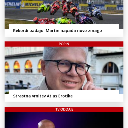
Rekordi padajo: Martin napada novo zmago
POPIN
Strastna vrnitev Atlas Erotike
TV ODDAJE