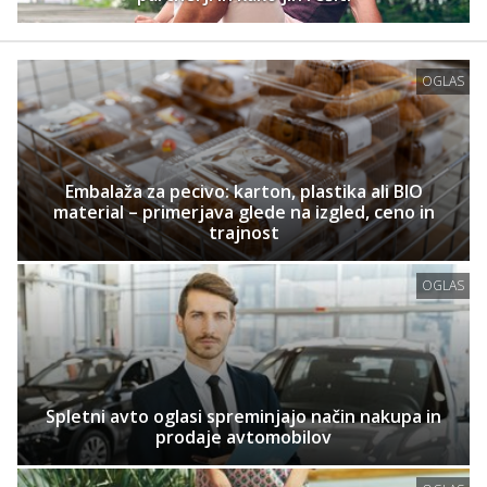
OGLAS
Embalaža za pecivo: karton, plastika ali BIO
material – primerjava glede na izgled, ceno in
trajnost
OGLAS
Spletni avto oglasi spreminjajo način nakupa in
prodaje avtomobilov