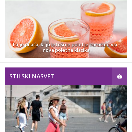
To je pijača, ki jo letošnje poletje naročajo vsi -
nova poletna klasika
STILSKI NASVET