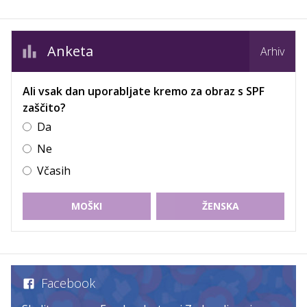
Anketa
Arhiv
Ali vsak dan uporabljate kremo za obraz s SPF
zaščito?
Da
Ne
Včasih
MOŠKI
ŽENSKA
Facebook