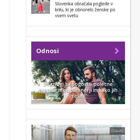
Slovenka obračala poglede v
krilu, ki je obnorelo ženske po
vsem svetu
Odnosi
3 razlogi za pogoste poletne
prepire med partnerji in kako jih
rešiti
OGLAS