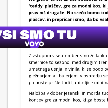
'teddy' plaščev, gre za modni kos, ki
prav nič drugače. Na srečo bomo tudi
plaščev, in prepričani smo, da bo vsak
Z vstopom v september smo že lahko o
smernice to sezono, med drugim trende
umetnega usnja in vinila, ki se bodo o
gležnarjem ali bulerjem, v ospredju se
pa boste prišle tudi ljubiteljice minim
Naložba v dober jesenski in morda tud
koncev gre za modni kos, ki ga boste 