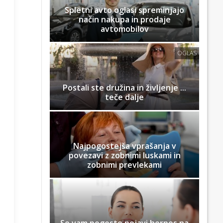
Spletni avto oglasi spreminjajo
način nakupa in prodaje
avtomobilov
OGLAS
Postali ste družina in življenje ...
teče dalje
Najpogostejša vprašanja v
povezavi z zobnimi luskami in
zobnimi prevlekami