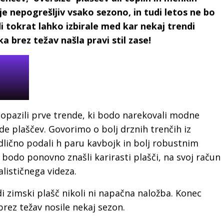
 je nepogrešljiv vsako sezono, in tudi letos ne bo
 tokrat lahko izbirale med kar nekaj trendi
a brez težav našla pravi stil zase!
pazili prve trende, ki bodo narekovali modne
 plaščev. Govorimo o bolj drznih trenčih iz
dlično podali h paru kavbojk in bolj robustnim
 bodo ponovno znašli karirasti plašči, na svoj račun
alističnega videza.
i zimski plašč nikoli ni napačna naložba. Konec
brez težav nosile nekaj sezon.