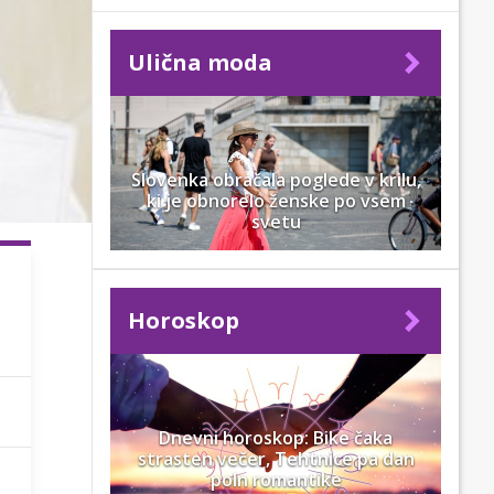
Ulična moda
Slovenka obračala poglede v krilu,
ki je obnorelo ženske po vsem
svetu
Horoskop
Dnevni horoskop: Bike čaka
strasten večer, Tehtnice pa dan
poln romantike