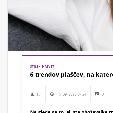
STILSKI NASVET
6 trendov plaščev, na kate
J.V.
16. 09. 2020 07.24
0
Ne glede na to, ali ste oboževalke tr