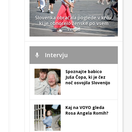
Slovenka obračala poglede v krilu,
ki je obnorelo ženske po vsem
svetu
Intervju
Spoznajte babico
Juša Čopa, ki je čez
noč osvojila Slovenijo
Kaj na VOYO gleda
Rosa Angela Romih?