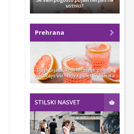
Se vam pogosto pojavi herpes na
ustnici?
Prehrana
To je pijača, ki jo letošnje poletje
naročajo vsi - nova poletna klasika
STILSKI NASVET