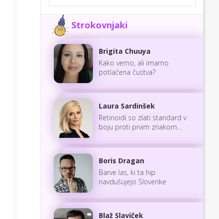
Strokovnjaki
Brigita Chuuya
Kako vemo, ali imamo
potlačena čustva?
Laura Sardinšek
Retinoidi so zlati standard v
boju proti prvim znakom
staranja
Boris Dragan
Barve las, ki ta hip
navdušujejo Slovenke
Blaž Slaviček