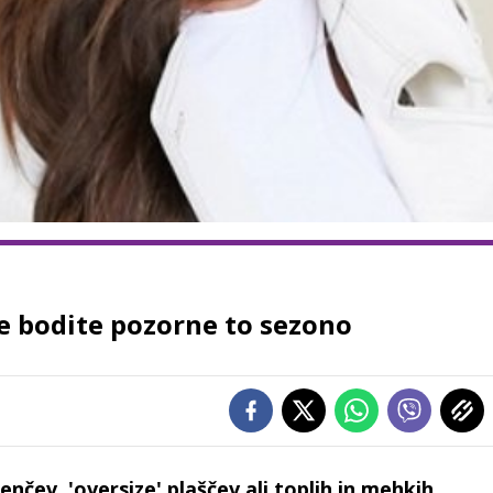
re bodite pozorne to sezono
enčev, 'oversize' plaščev ali toplih in mehkih