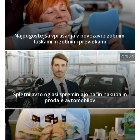
Najpogostejša vprašanja v povezavi z zobnimi
luskami in zobnimi prevlekami
OGLAS
Spletni avto oglasi spreminjajo način nakupa in
prodaje avtomobilov