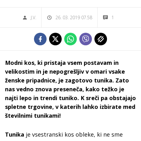
J.V.
26. 03. 2019 07.58
1
Modni kos, ki pristaja vsem postavam in
velikostim in je nepogrešljiv v omari vsake
ženske pripadnice, je zagotovo tunika. Zato
nas vedno znova preseneča, kako težko je
najti lepo in trendi tuniko. K sreči pa obstajajo
spletne trgovine, v katerih lahko izbirate med
številnimi tunikami!
Tunika
je vsestranski kos obleke, ki ne sme