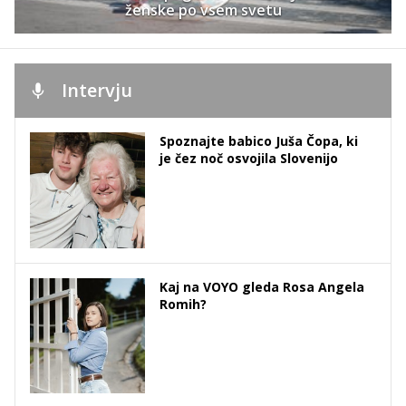
ženske po vsem svetu
Intervju
Spoznajte babico Juša Čopa, ki
je čez noč osvojila Slovenijo
Kaj na VOYO gleda Rosa Angela
Romih?