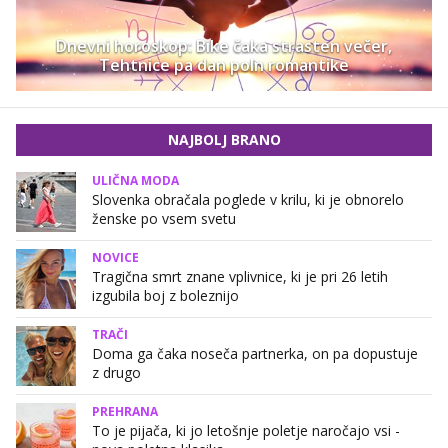
Dnevni horoskop: Bike čaka strasten večer,
Tehtnice pa dan poln romantike
NAJBOLJ BRANO
ULIČNA MODA
Slovenka obračala poglede v krilu, ki je obnorelo
ženske po vsem svetu
NOVICE
Tragična smrt znane vplivnice, ki je pri 26 letih
izgubila boj z boleznijo
TRAČI
Doma ga čaka noseča partnerka, on pa dopustuje
z drugo
PREHRANA
To je pijača, ki jo letošnje poletje naročajo vsi -