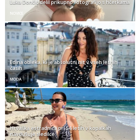
Luka Dončić delil prikupno fotografijo s hčerkama
NOVICE
Edina obleka, ki je absolutni hit v vseh letnih
časih
MODA
Hrvaška estradnica pri 54 letih v kopalkah
navdušuje sledilce