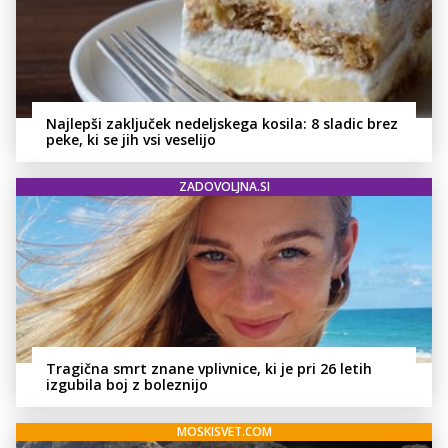
Najlepši zaključek nedeljskega kosila: 8 sladic brez
peke, ki se jih vsi veselijo
ZADOVOLJNA.SI
Tragična smrt znane vplivnice, ki je pri 26 letih
izgubila boj z boleznijo
MOSKISVET.COM