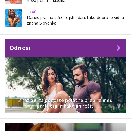
nova poletna klasika
TRAČI
Danes praznuje 53. rojstni dan, tako dobro je videti
znana Slovenka
Odnosi
3 razlogi za pogoste poletne prepire med
partnerji in kako jih rešiti