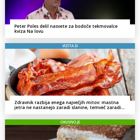
Peter Poles delil nasvete za bodoče tekmovalce
kviza Na lovu
VIZITA.SI
Zdravnik razbija enega največjih mitov: mastna
jetra ne nastanejo zaradi slanine, temveč zaradi
živila, ki ga imamo vsi radi
OKUSNO.JE