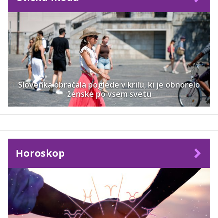
Slovenka obračala poglede v krilu, ki je obnorelo
ženske po vsem svetu
Horoskop