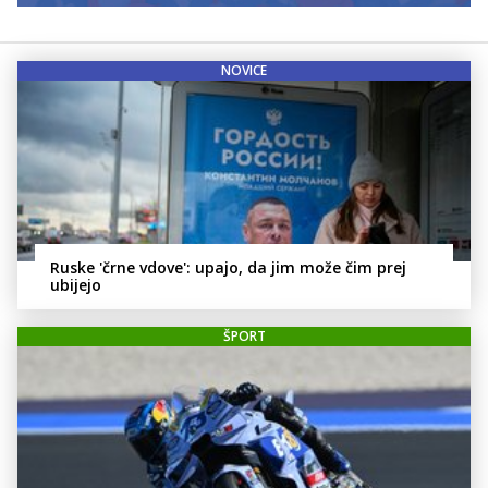
NOVICE
Ruske 'črne vdove': upajo, da jim može čim prej
ubijejo
ŠPORT