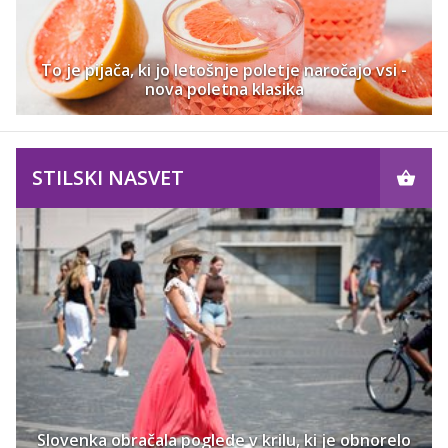
To je pijača, ki jo letošnje poletje naročajo vsi -
nova poletna klasika
STILSKI NASVET
Slovenka obračala poglede v krilu, ki je obnorelo