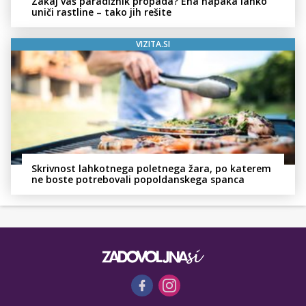
Zakaj vaš paradižnik propada? Ena napaka lahko
uniči rastline – tako jih rešite
VIZITA.SI
Skrivnost lahkotnega poletnega žara, po katerem
ne boste potrebovali popoldanskega spanca