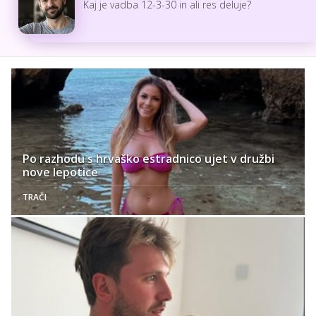
Kaj je vadba 12-3-30 in ali res deluje?
Po razhodu s hrvaško estradnico ujet v družbi
nove lepotice
TRAČI