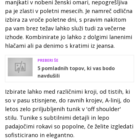
manjkati v nobeni ženski omari, nepogrešljiva
pa je zlasti v poletni mesecih. Je namreč odlična
izbira za vroče poletne dni, s pravim nakitom
pa vam brez težav lahko služi tudi za večerne
izhode. Kombinirate jo lahko z dolgimi lanenimi
hlačami ali pa denimo s kratimi iz jeansa.
PREBERI ŠE
5 pomladnih topov, ki vas bodo
navdušili
Izbirate lahko med različnimi kroji, od tistih, ki
so v pasu stisnjene, do ravnih krojev, A-linij, do
letos zelo priljubljenih tunik v 'off shoulder'
stilu. Tunike s subtilnimi detajli in lepo
padajočimi rokavi so popolne, če želite izgledati
sofisticirano in elegantno.