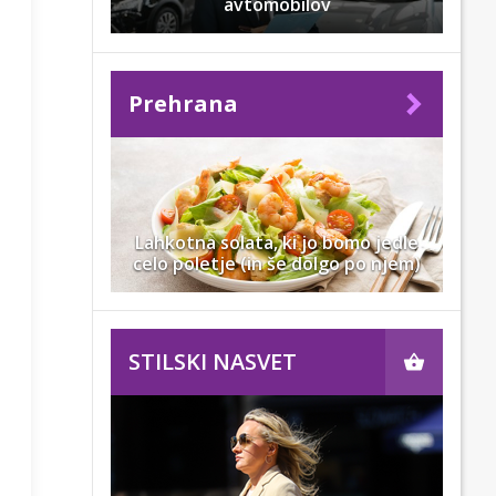
avtomobilov
Prehrana
Lahkotna solata, ki jo bomo jedle
celo poletje (in še dolgo po njem)
STILSKI NASVET