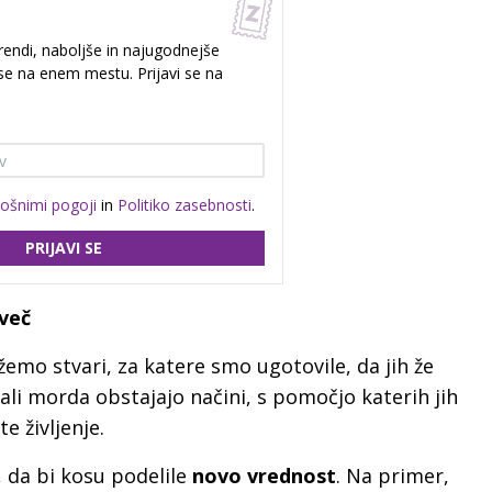
rendi, naboljše in najugodnejše
e na enem mestu. Prijavi se na
lošnimi pogoji
in
Politiko zasebnosti
.
PRIJAVI SE
 več
emo stvari, za katere smo ugotovile, da jih že
 ali morda obstajajo načini, s pomočjo katerih jih
 življenje.
, da bi kosu podelile
novo vrednost
. Na primer,