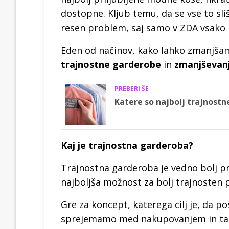
dostopne. Kljub temu, da se vse to sliš
resen problem, saj samo v ZDA vsako le
Eden od načinov, kako lahko zmanjšam
trajnostne garderobe
in
zmanjševan
PREBERI ŠE
Katere so najbolj trajnostn
Kaj je trajnostna garderoba?
Trajnostna garderoba je vedno bolj pri
najboljša možnost za bolj trajnosten pr
Gre za koncept, katerega cilj je, da po
sprejemamo med nakupovanjem in ta