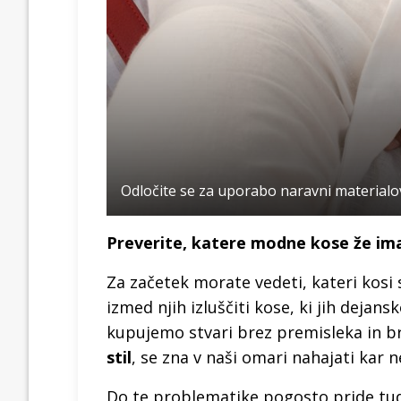
Odločite se za uporabo naravni materialo
Preverite, katere modne kose že ima
Za začetek morate vedeti, kateri kosi
izmed njih izluščiti kose, ki jih dejans
kupujemo stvari brez premisleka in b
stil
, se zna v naši omari nahajati kar 
Do te problematike pogosto pride tudi 