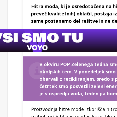
Hitra moda, ki je osredotočena na hi
preveč kvalitetnih) oblačil, postaja 
same postanemo del rešitve in ne d
V okviru POP Zelenega tedna smo v
okoljskih tem. V ponedeljek smo 
obarvali z recikliranjem, sredo 
četrtek smo posvetili zeleni ener
je v ospredju voda, teden pa bomo
Proizvodnja hitre mode izkorišča hit
najbolj priljubljene modne kose, hkrat