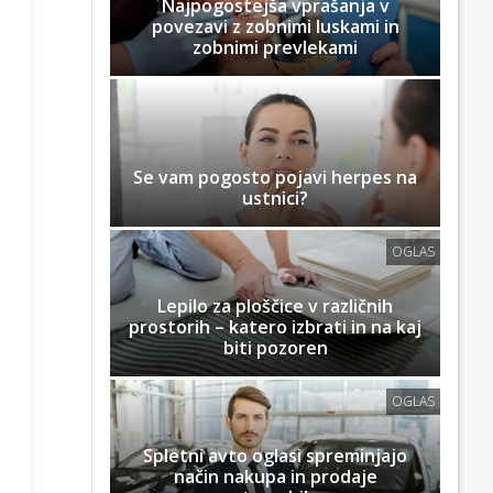
Najpogostejša vprašanja v
povezavi z zobnimi luskami in
zobnimi prevlekami
Se vam pogosto pojavi herpes na
ustnici?
OGLAS
Lepilo za ploščice v različnih
prostorih – katero izbrati in na kaj
biti pozoren
OGLAS
Spletni avto oglasi spreminjajo
način nakupa in prodaje