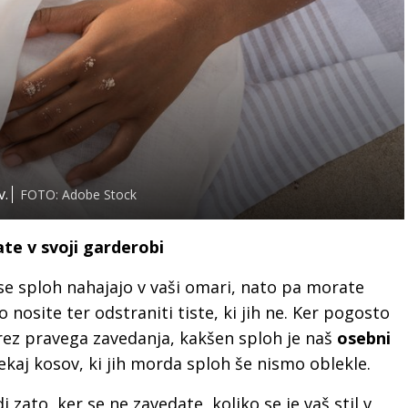
v.
FOTO: Adobe Stock
te v svoji garderobi
 se sploh nahajajo v vaši omari, nato pa morate
ko nosite ter odstraniti tiste, ki jih ne. Ker pogosto
rez pravega zavedanja, kakšen sploh je naš
osebni
nekaj kosov, ki jih morda sploh še nismo oblekle.
zato, ker se ne zavedate, koliko se je vaš stil v