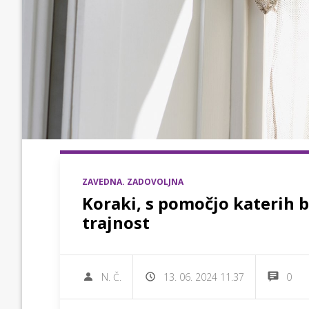
ZAVEDNA. ZADOVOLJNA
Koraki, s pomočjo katerih 
trajnost
N. Č.
13. 06. 2024 11.37
0