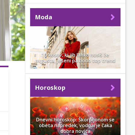
Moda
10 kosov, ki jih lahko nosiš že
avgusta, jeseni pa bodo top trend
Horoskop
Dnevni horoskop: Škorpijonom se
obeta napredek, vodnarje čaka
dobra novica