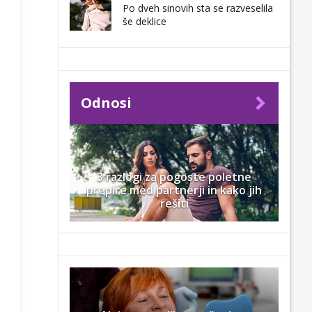
Po dveh sinovih sta se razveselila
še deklice
Odnosi
3 razlogi za pogoste poletne
prepire med partnerji in kako jih
rešiti