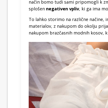
način bomo tudi sami pripomogli k zm
splošen
negativen vpliv
, ki ga ima m
To lahko storimo na različne načine, i
materialov, z nakupom do okolju prija
nakupom brazčasnih modnih kosov, ki 