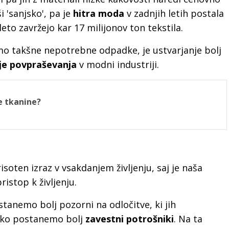
i 'sanjsko', pa je
hitra moda
v zadnjih letih postala
to zavržejo kar 17 milijonov ton tekstila.
o takšne nepotrebne odpadke, je ustvarjanje bolj
je povpraševanja
v modni industriji.
e tkanine?
soten izraz v vsakdanjem življenju, saj je naša
istop k življenju.
stanemo bolj pozorni na odločitve, ki jih
ko postanemo bolj
zavestni potrošniki
. Na ta