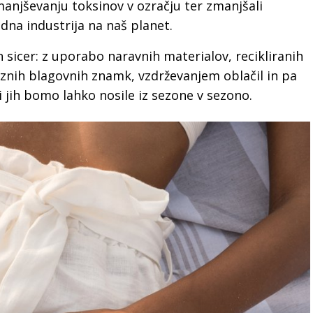
anjševanju toksinov v ozračju ter zmanjšali
odna industrija na naš planet.
n sicer: z uporabo naravnih materialov, recikliranih
znih blagovnih znamk, vzdrževanjem oblačil in pa
jih bomo lahko nosile iz sezone v sezono.