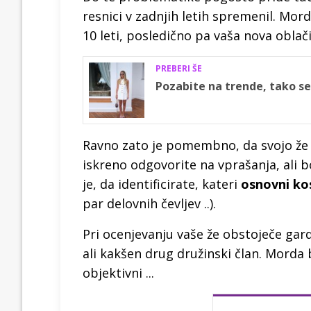
resnici v zadnjih letih spremenil. Morda
10 leti, posledično pa vaša nova oblači
PREBERI ŠE
Pozabite na trende, tako se
Ravno zato je pomembno, da svojo že 
iskreno odgovorite na vprašanja, ali
je, da identificirate, kateri
osnovni ko
par delovnih čevljev ..).
Pri ocenjevanju vaše že obstoječe gar
ali kakšen drug družinski član. Morda 
objektivni ...