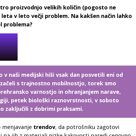
tro proizvodnjo velikih količin (pogosto ne
iz leta v leto večji problem. Na kakšen način lahko
el problema?
 naši medijski hiši vsak dan posvetili eni od
začeli s trajnostno mobilnostjo, torek smo
s prehransko varnostjo in ohranjanjem narave,
giji, petek biološki raznovrstnosti, v soboto
 zaključili z dobrimi praksami.
ro menjavanje
trendov
, da potrošniku zagotovi
i pa jih z materiali nizke kakovosti naredi cenovno