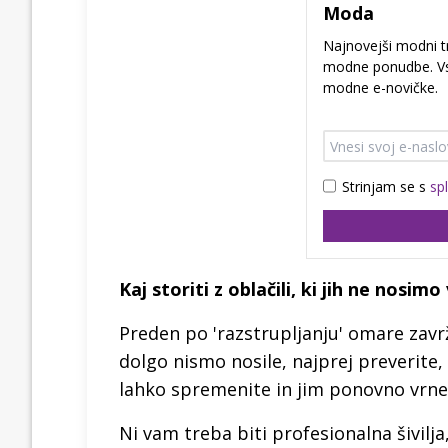
Moda
Najnovejši modni t
modne ponudbe. Vs
modne e-novičke.
Strinjam se s
sp
Kaj storiti z oblačili, ki jih ne nosimo
Preden po 'razstrupljanju' omare zavrž
dolgo nismo nosile, najprej preverite,
lahko spremenite in jim ponovno vrnete
Ni vam treba biti profesionalna šivilja