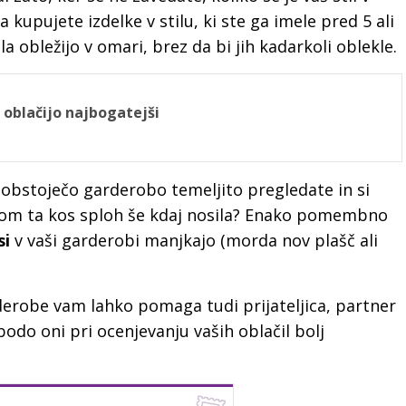
 kupujete izdelke v stilu, ki ste ga imele pred 5 ali
la obležijo v omari, brez da bi jih kadarkoli oblekle.
 oblačijo najbogatejši
obstoječo garderobo temeljito pregledate in si
 bom ta kos sploh še kdaj nosila? Enako pomembno
si
v vaši garderobi manjkajo (morda nov plašč ali
derobe vam lahko pomaga tudi prijateljica, partner
bodo oni pri ocenjevanju vaših oblačil bolj