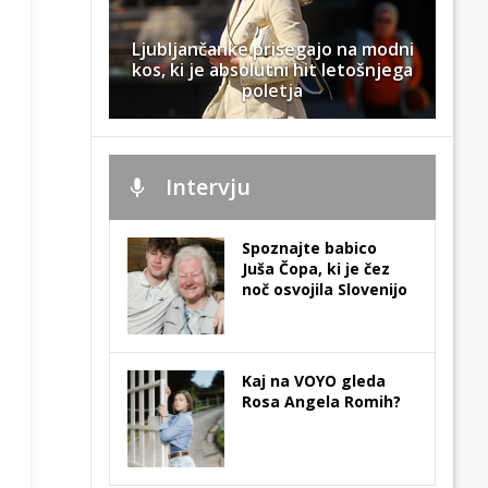
Ljubljančanke prisegajo na modni
kos, ki je absolutni hit letošnjega
poletja
Intervju
Spoznajte babico
Juša Čopa, ki je čez
noč osvojila Slovenijo
Kaj na VOYO gleda
Rosa Angela Romih?