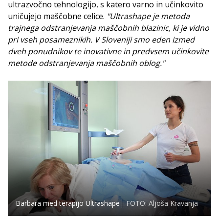
ultrazvočno tehnologijo, s katero varno in učinkovito
uničujejo maščobne celice.
"Ultrashape je metoda
trajnega odstranjevanja maščobnih blazinic, ki je vidno
pri vseh posameznikih. V Sloveniji smo eden izmed
dveh ponudnikov te inovativne in predvsem učinkovite
metode odstranjevanja maščobnih oblog."
Barbara med terapijo Ultrashape
FOTO: Aljoša Kravanja