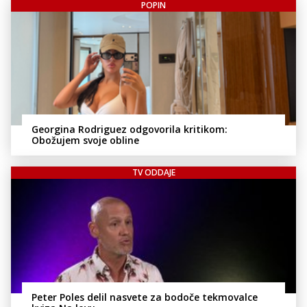
POPIN
Georgina Rodriguez odgovorila kritikom:
Obožujem svoje obline
TV ODDAJE
Peter Poles delil nasvete za bodoče tekmovalce