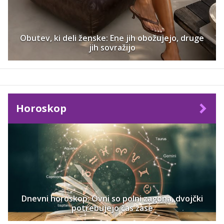
Obutev, ki deli ženske: Ene jih obožujejo, druge
jih sovražijo
Horoskop
Dnevni horoskop: Ovni so polni zagona, dvojčki
potrebujejo čas zase