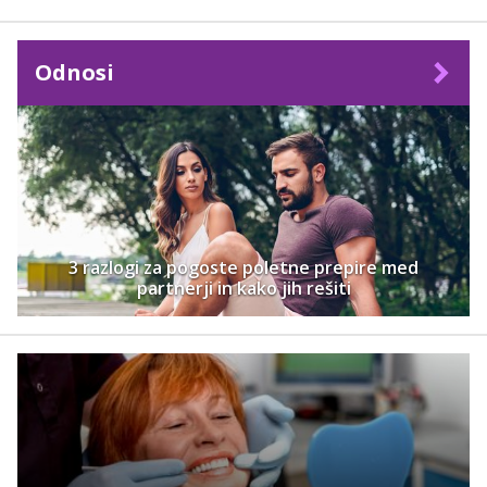
Odnosi
3 razlogi za pogoste poletne prepire med
partnerji in kako jih rešiti