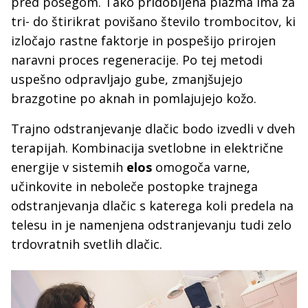
pred posegom. Tako pridobljena plazma ima za
tri- do štirikrat povišano število trombocitov, ki
izločajo rastne faktorje in pospešijo prirojen
naravni proces regeneracije. Po tej metodi
uspešno odpravljajo gube, zmanjšujejo
brazgotine po aknah in pomlajujejo kožo.
Trajno odstranjevanje dlačic bodo izvedli v dveh
terapijah. Kombinacija svetlobne in električne
energije v sistemih
elos
omogoča varne,
učinkovite in neboleče postopke trajnega
odstranjevanja dlačic s katerega koli predela na
telesu in je namenjena odstranjevanju tudi zelo
trdovratnih svetlih dlačic.