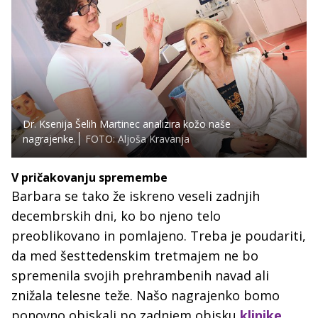
Dr. Ksenija Šelih Martinec analizira kožo naše
nagrajenke.
FOTO: Aljoša Kravanja
V pričakovanju spremembe
Barbara se tako že iskreno veseli zadnjih
decembrskih dni, ko bo njeno telo
preoblikovano in pomlajeno. Treba je poudariti,
da med šesttedenskim tretmajem ne bo
spremenila svojih prehrambenih navad ali
znižala telesne teže. Našo nagrajenko bomo
ponovno obiskali po zadnjem obisku
klinike