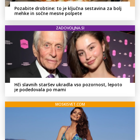
Pozabite drobtine: to je ključna sestavina za bolj
mehke in sočne mesne polpete
ZADOVOLJNA.SI
Hči slavnih staršev ukradla vso pozornost, lepoto
je podedovala po mami
MOSKISVET.COM