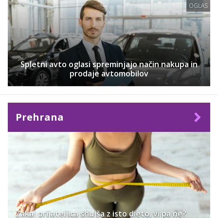
OGLAS
Spletni avto oglasi spreminjajo način nakupa in
prodaje avtomobilov
Prehrana
Zakaj prijateljica shujša z isto dieto, vi pa ne?