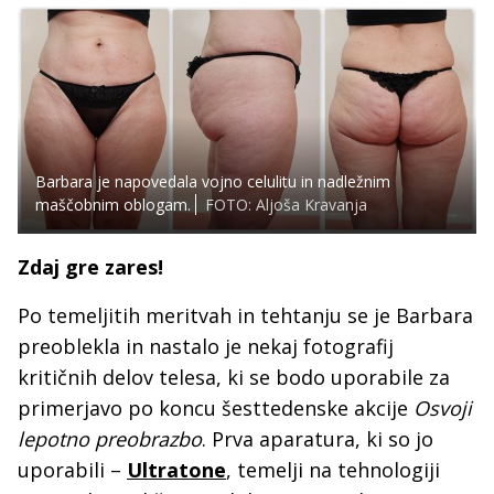
Barbara je napovedala vojno celulitu in nadležnim
maščobnim oblogam.
FOTO: Aljoša Kravanja
Zdaj gre zares!
Po temeljitih meritvah in tehtanju se je Barbara
preoblekla in nastalo je nekaj fotografij
kritičnih delov telesa, ki se bodo uporabile za
primerjavo po koncu šesttedenske akcije
Osvoji
lepotno preobrazbo
. Prva aparatura, ki so jo
uporabili –
Ultratone
, temelji na tehnologiji