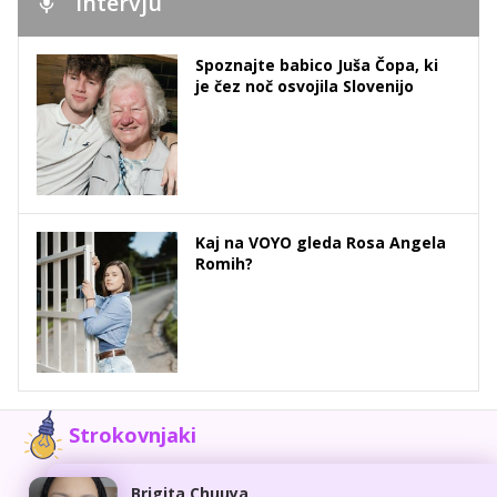
Intervju
Spoznajte babico Juša Čopa, ki
je čez noč osvojila Slovenijo
Kaj na VOYO gleda Rosa Angela
Romih?
Strokovnjaki
Brigita Chuuya