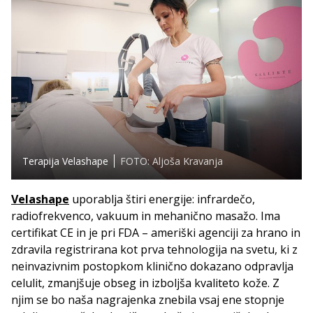
Terapija Velashape
FOTO: Aljoša Kravanja
Velashape
uporablja štiri energije: infrardečo,
radiofrekvenco, vakuum in mehanično masažo. Ima
certifikat CE in je pri FDA – ameriški agenciji za hrano in
zdravila registrirana kot prva tehnologija na svetu, ki z
neinvazivnim postopkom klinično dokazano odpravlja
celulit, zmanjšuje obseg in izboljša kvaliteto kože. Z
njim se bo naša nagrajenka znebila vsaj ene stopnje