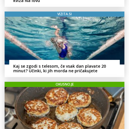
kviza Na lovu
VIZITA.SI
Kaj se zgodi s telesom, če vsak dan plavate 20
minut? Učinki, ki jih morda ne pričakujete
OKUSNO.JE