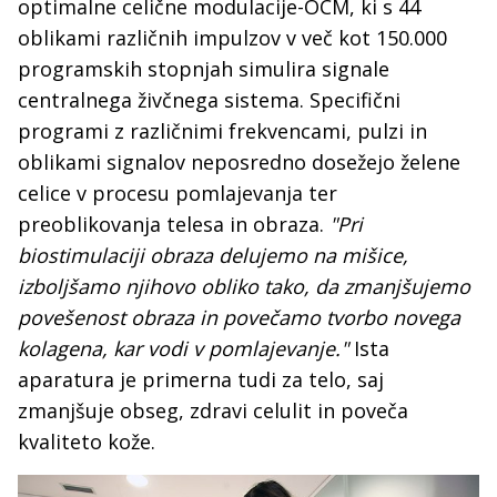
optimalne celične modulacije-OCM, ki s 44
oblikami različnih impulzov v več kot 150.000
programskih stopnjah simulira signale
centralnega živčnega sistema. Specifični
programi z različnimi frekvencami, pulzi in
oblikami signalov neposredno dosežejo želene
celice v procesu pomlajevanja ter
preoblikovanja telesa in obraza.
"Pri
biostimulaciji obraza delujemo na mišice,
izboljšamo njihovo obliko tako, da zmanjšujemo
povešenost obraza in povečamo tvorbo novega
kolagena, kar vodi v pomlajevanje."
Ista
aparatura je primerna tudi za telo, saj
zmanjšuje obseg, zdravi celulit in poveča
kvaliteto kože.