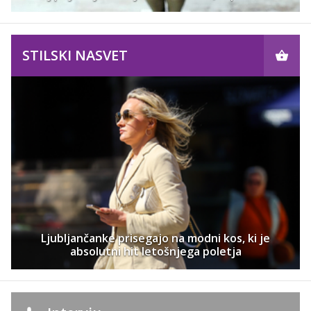
STILSKI NASVET
Ljubljančanke prisegajo na modni kos, ki je
absolutni hit letošnjega poletja