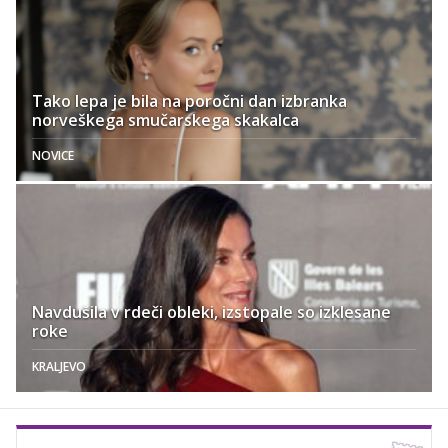
Tako lepa je bila na poročni dan izbranka
norveškega smučarskega skakalca
NOVICE
Navdušila v rdeči obleki, izstopale so izklesane
roke
KRALJEVO