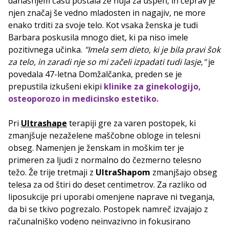
današnjem času postala že nuja za uspeh, in čeprav je
njen značaj še vedno mladosten in nagajiv, ne more
enako trditi za svoje telo. Kot vsaka ženska je tudi
Barbara poskusila mnogo diet, ki pa niso imele
pozitivnega učinka.
"Imela sem dieto, ki je bila pravi šok
za telo, in zaradi nje so mi začeli izpadati tudi lasje,"
je
povedala 47-letna Domžalčanka, preden se je
prepustila izkušeni ekipi
klinike za ginekologijo,
osteoporozo in medicinsko estetiko.
Pri
Ultrashape
terapiji gre za varen postopek, ki
zmanjšuje nezaželene maščobne obloge in telesni
obseg. Namenjen je ženskam in moškim ter je
primeren za ljudi z normalno do čezmerno telesno
težo. Že trije tretmaji z
UltraShapom
zmanjšajo obseg
telesa za od štiri do deset centimetrov. Za razliko od
liposukcije pri uporabi omenjene naprave ni tveganja,
da bi se tkivo pogrezalo. Postopek namreč izvajajo z
računalniško vodeno neinvazivno in fokusirano