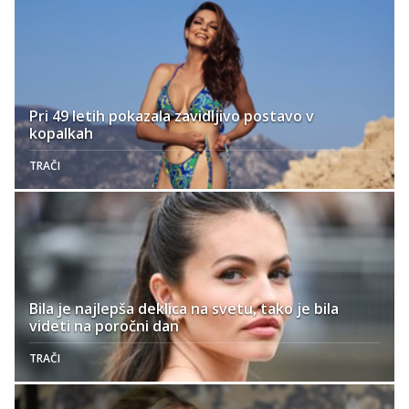
Pri 49 letih pokazala zavidljivo postavo v
kopalkah
TRAČI
Bila je najlepša deklica na svetu, tako je bila
videti na poročni dan
TRAČI