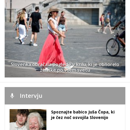
Slovenka obračala poglede v krilu, ki je obnorelo
ženske po vsem svetu
Intervju
Spoznajte babico Juša Čopa, ki
je čez noč osvojila Slovenijo