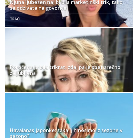
Njuna ljubezen naj bi bila marketinški trik, tako
se odzivata na govorice
TRAČI
Poročena je bila trikrat, zdaj pa je spet srečno
zaljubljena
TRAČI
Havaianas japonke: zakaj jih nosimo iz sezone v
sezono?