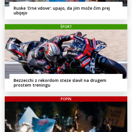
Ruske 'črne vdove': upajo, da jim može čim prej
ubijejo
ŠPORT
Bezzecchi z rekordom steze slavil na drugem
prostem treningu
POPIN