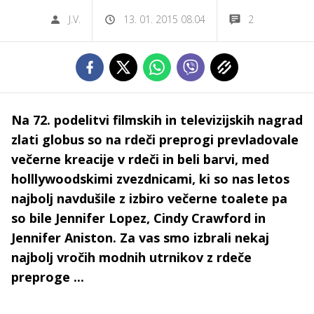
J.V.
13. 01. 2015 08.04
2
Na 72. podelitvi filmskih in televizijskih nagrad
zlati globus so na rdeči preprogi prevladovale
večerne kreacije v rdeči in beli barvi, med
holllywoodskimi zvezdnicami, ki so nas letos
najbolj navdušile z izbiro večerne toalete pa
so bile Jennifer Lopez, Cindy Crawford in
Jennifer Aniston. Za vas smo izbrali nekaj
najbolj vročih modnih utrnikov z rdeče
preproge ...