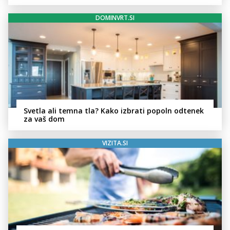
zvezdnikov
DOMINVRT.SI
Svetla ali temna tla? Kako izbrati popoln odtenek
za vaš dom
VIZITA.SI