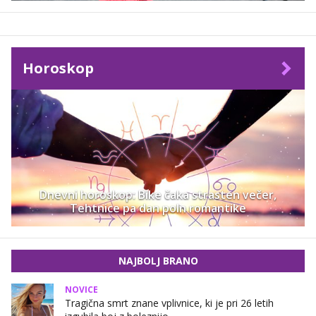
Horoskop
Dnevni horoskop: Bike čaka strasten večer,
Tehtnice pa dan poln romantike
NAJBOLJ BRANO
NOVICE
Tragična smrt znane vplivnice, ki je pri 26 letih