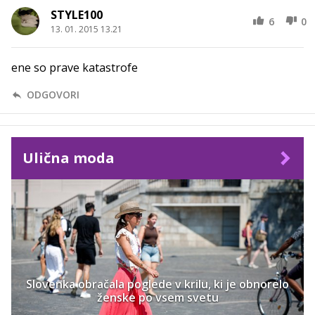
STYLE100
6
0
13. 01. 2015 13.21
ene so prave katastrofe
ODGOVORI
Ulična moda
Slovenka obračala poglede v krilu, ki je obnorelo
ženske po vsem svetu