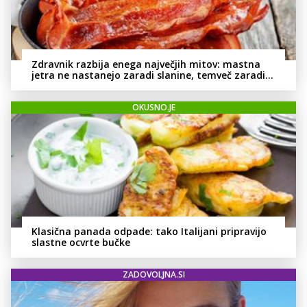
Zdravnik razbija enega največjih mitov: mastna
jetra ne nastanejo zaradi slanine, temveč zaradi
živila, ki ga imamo vsi radi
OKUSNO.JE
Klasična panada odpade: tako Italijani pripravijo
slastne ocvrte bučke
ZADOVOLJNA.SI