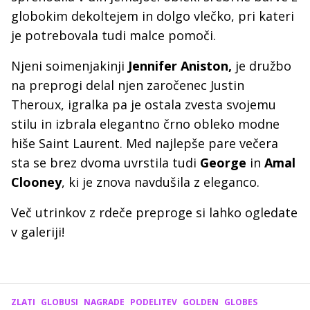
globokim dekoltejem in dolgo vlečko, pri kateri
je potrebovala tudi malce pomoči.
Njeni soimenjakinji
Jennifer Aniston,
je družbo
na preprogi delal njen zaročenec Justin
Theroux, igralka pa je ostala zvesta svojemu
stilu in izbrala elegantno črno obleko modne
hiše Saint Laurent. Med najlepše pare večera
sta se brez dvoma uvrstila tudi
George
in
Amal
Clooney
, ki je znova navdušila z eleganco.
Več utrinkov z rdeče preproge si lahko ogledate
v galeriji!
ZLATI
GLOBUSI
NAGRADE
PODELITEV
GOLDEN
GLOBES