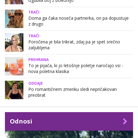
izgubila boj z boleznijo
TRAČI
Doma ga čaka noseča partnerka, on pa dopustuje
z drugo
TRAČI
Poročena je bila trikrat, zdaj pa je spet srečno
zaljubljena
PREHRANA
To je pijača, ki jo letošnje poletje naročajo vsi -
nova poletna klasika
ODDAJE
Po romantičnem zmenku sledi nepričakovan
preobrat
Odnosi