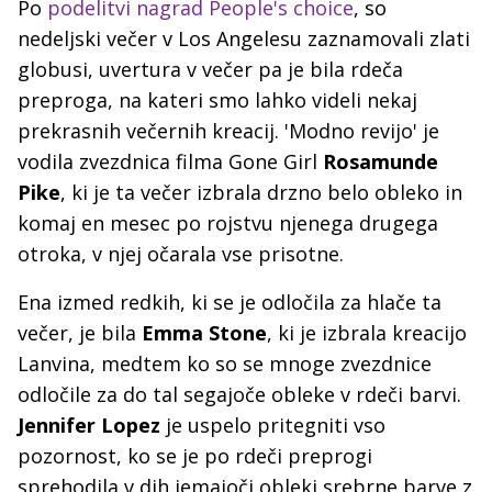
Po
podelitvi nagrad People's choice
, so
nedeljski večer v Los Angelesu zaznamovali zlati
globusi, uvertura v večer pa je bila rdeča
preproga, na kateri smo lahko videli nekaj
prekrasnih večernih kreacij. 'Modno revijo' je
vodila zvezdnica filma Gone Girl
Rosamunde
Pike
, ki je ta večer izbrala drzno belo obleko in
komaj en mesec po rojstvu njenega drugega
otroka, v njej očarala vse prisotne.
Ena izmed redkih, ki se je odločila za hlače ta
večer, je bila
Emma Stone
, ki je izbrala kreacijo
Lanvina, medtem ko so se mnoge zvezdnice
odločile za do tal segajoče obleke v rdeči barvi.
Jennifer Lopez
je uspelo pritegniti vso
pozornost, ko se je po rdeči preprogi
sprehodila v dih jemajoči obleki srebrne barve z