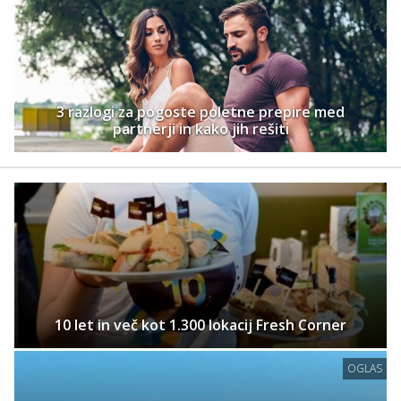
3 razlogi za pogoste poletne prepire med
partnerji in kako jih rešiti
10 let in več kot 1.300 lokacij Fresh Corner
OGLAS