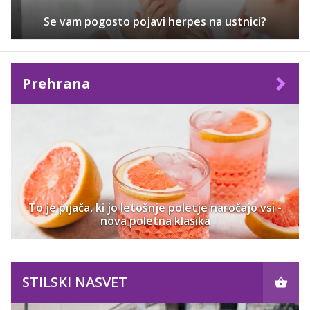
Se vam pogosto pojavi herpes na ustnici?
Prehrana
To je pijača, ki jo letošnje poletje naročajo vsi -
nova poletna klasika
STILSKI NASVET