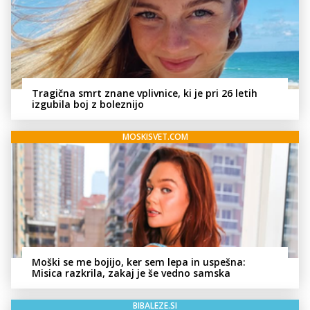
Tragična smrt znane vplivnice, ki je pri 26 letih
izgubila boj z boleznijo
MOSKISVET.COM
Moški se me bojijo, ker sem lepa in uspešna:
Misica razkrila, zakaj je še vedno samska
BIBALEZE.SI