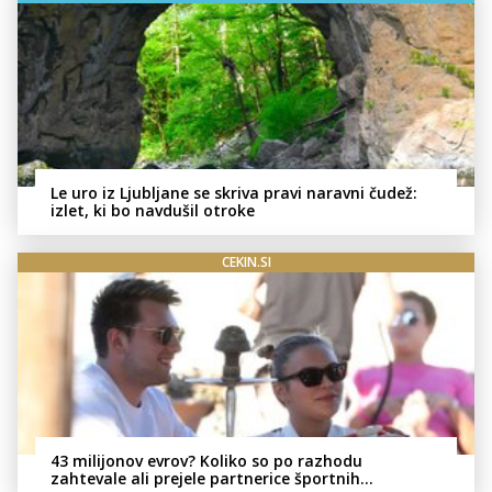
Le uro iz Ljubljane se skriva pravi naravni čudež:
izlet, ki bo navdušil otroke
CEKIN.SI
43 milijonov evrov? Koliko so po razhodu
zahtevale ali prejele partnerice športnih