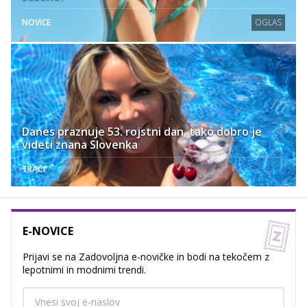
NOVICE
OGLAS
Danes praznuje 53. rojstni dan, tako dobro je
videti znana Slovenka
TRAČI
E-NOVICE
Prijavi se na Zadovoljna e-novičke in bodi na tekočem z
lepotnimi in modnimi trendi.