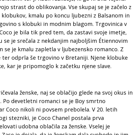
svojo strast do oblikovanja. Vse skupaj se je začelo z
m klobukov, kmalu po koncu ljubezni z Balsanom in
 trgovino s klobuki in modnim blagom. Trgovinica v
Coco je bila tik pred tem, da zastavi svoje imetje,
 se je srečala z nekdanjim najboljšim Étiennovim
im se je kmalu zapletla v ljubezensko romanco. Z
ter odprla še trgovino v Bretaniji. Njene klobuke
ke, kar je pripomoglo k začetku njene slave.
evala ženske, naj se oblačijo glede na svoj okus in
h. Po devetletni romanci se je Boy smrtno
ar Coco nikoli ni povsem prebolela. V 20. letih
togi stezniki, je Coco Chanel postala prva
delovati udobna oblačila za ženske. Vselej je
 Zase je dejala, da je ženskam dala svobodo in jim