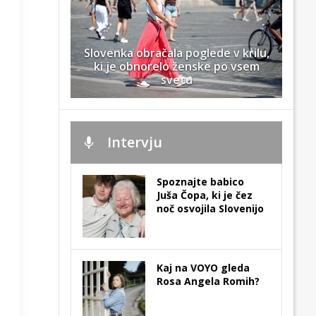
Slovenka obračala poglede v krilu,
ki je obnorelo ženske po vsem
svetu
Intervju
Spoznajte babico
Juša Čopa, ki je čez
noč osvojila Slovenijo
Kaj na VOYO gleda
Rosa Angela Romih?