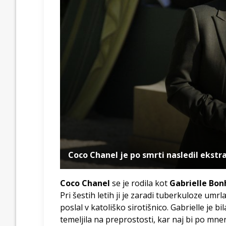
Coco Chanel je po smrti nasledil ekstr
Coco Chanel
se je rodila kot
Gabrielle Bon
Pri šestih letih ji je zaradi tuberkuloze umrl
poslal v katoliško sirotišnico. Gabrielle je b
temeljila na preprostosti, kar naj bi po mn