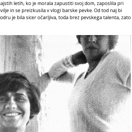
najstih letih, ko je morala zapustiti svoj dom, zaposlila pri
ilje in se preizkusila v vlogi barske pevke. Od tod naj bi
 odru je bila sicer očarljiva, toda brez pevskega talenta, zato