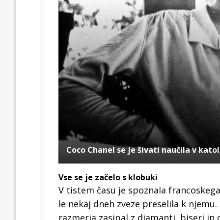
Coco Chanel se je šivati naučila v katoli
Vse se je začelo s klobuki
V tistem času je spoznala francoskega 
le nekaj dneh zveze preselila k njemu.
razmerja zasipal z diamanti, biseri in o