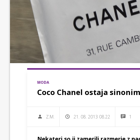
MODA
Coco Chanel ostaja sinonim 
Z.M.
21. 08. 2013 08.22
1
Nekateri so ji zamerili razmerje z nac