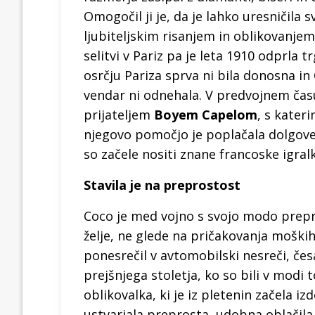
Omogočil ji je, da je lahko uresničila 
ljubiteljskim risanjem in oblikovanje
selitvi v Pariz pa je leta 1910 odprla
osrčju Pariza sprva ni bila donosna in 
vendar ni odnehala. V predvojnem času
prijateljem
Boyem Capelom
, s kater
njegovo pomočjo je poplačala dolgove 
so začele nositi znane francoske igral
Stavila je na preprostost
Coco je med vojno s svojo modo preprič
želje, ne glede na pričakovanja moški
ponesrečil v avtomobilski nesreči, čes
prejšnjega stoletja, ko so bili v modi 
oblikovalka, ki je iz pletenin začela iz
ustvarjala preprosta, udobna oblačila.