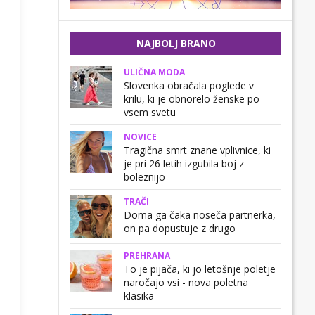
NAJBOLJ BRANO
ULIČNA MODA
Slovenka obračala poglede v
krilu, ki je obnorelo ženske po
vsem svetu
NOVICE
Tragična smrt znane vplivnice, ki
je pri 26 letih izgubila boj z
boleznijo
TRAČI
Doma ga čaka noseča partnerka,
on pa dopustuje z drugo
PREHRANA
To je pijača, ki jo letošnje poletje
naročajo vsi - nova poletna
klasika