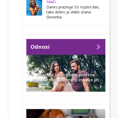
TRAČI
Danes praznuje 53. rojstni dan,
tako dobro je videti znana
Slovenka
Odnosi
3 razlogi za pogoste poletne
prepire med partnerji in kako jih
rešiti