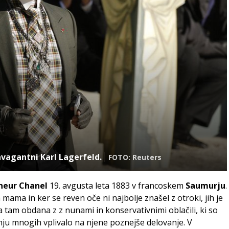
avagantni Karl Lagerfeld.
FOTO: Reuters
heur Chanel
19. avgusta leta 1883 v francoskem
Saumurju
.
a mama in ker se reven oče ni najbolje znašel z otroki, jih je
ila tam obdana z z nunami in konservativnimi oblačili, ki so
enju mnogih vplivalo na njene poznejše delovanje. V