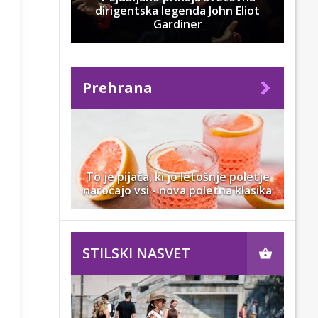
dirigentska legenda John Eliot
Gardiner
Prehrana
To je pijača, ki jo letošnje poletje
naročajo vsi - nova poletna klasika
STILSKI NASVET