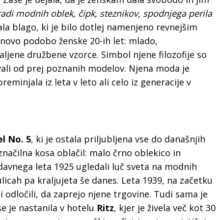
adi modnih oblek, čipk, steznikov, spodnjega perila
ala blago, ki je bilo dotlej namenjeno revnejšim
a novo podobo ženske 20-ih let: mlado,
jene družbene vzorce. Simbol njene filozofije so
evali od prej poznanih modelov. Njena moda je
reminjala iz leta v leto ali celo iz generacije v
l No. 5
, ki je ostala priljubljena vse do današnjih
značilna kosa oblačil: malo črno oblekico in
davnega leta 1925 ugledali luč sveta na modnih
ulicah pa kraljujeta še danes. Leta 1939, na začetku
i odločili, da zaprejo njene trgovine. Tudi sama je
se je nastanila v hotelu
Ritz
, kjer je živela več kot 30