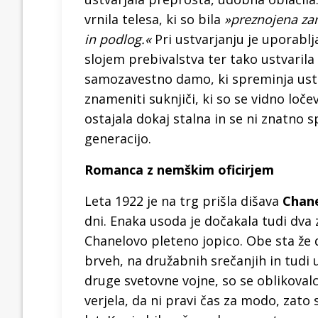
vrnila telesa, ki so bila
»preznojena zar
in podlog.«
Pri ustvarjanju je uporablj
slojem prebivalstva ter tako ustvaril
samozavestno damo, ki spreminja ustal
znameniti suknjiči, ki so se vidno loč
ostajala dokaj stalna in se ni znatno sp
generacijo.
Romanca z nemškim oficirjem
Leta 1922 je na trg prišla dišava
Chane
dni. Enaka usoda je dočakala tudi dva 
Chanelovo pleteno jopico. Obe sta že 
brveh, na družabnih srečanjih in tudi 
druge svetovne vojne, so se oblikovalc
verjela, da ni pravi čas za modo, zato 