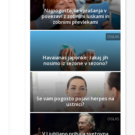
Najpogostejša vprašanja v
povezavi z zobnimi luskami in
zobnimi prevlekami
OGLAS
Havaianas japonke: zakaj jih
nosimo iz sezone v sezono?
Se vam pogosto pojavi herpes na
ustnici?
OGLAS
V Ljubljano prihaja svetovna