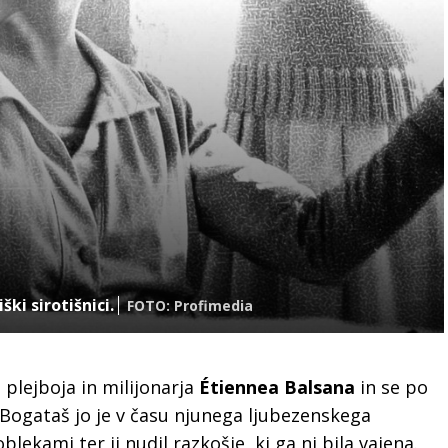
ški sirotišnici.
FOTO: Profimedia
plejboja in milijonarja
Étiennea Balsana
in se po
 Bogataš jo je v času njunega ljubezenskega
blekami ter ji nudil razkošje, ki ga ni bila vajena.