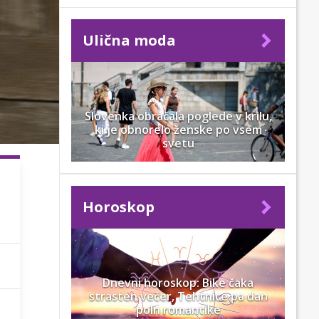
Ulična moda
Slovenka obračala poglede v krilu,
ki je obnorelo ženske po vsem
svetu
Horoskop
Dnevni horoskop: Bike čaka
strasten večer, Tehtnice pa dan
poln romantike