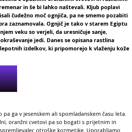
remenar in še bi lahko naštevali. Kljub poplavi
pisali čudežno moč ognjiča, pa ne smemo pozabiti
bra zaznamovala. Ognjič je tako v starem Egiptu
ednjem veku so verjeli, da uresničuje sanje,
okraševanje jedi. Danes se opisana rastlina
 lepotnih izdelkov, ki pripomorejo k vlaženju kože
mo pa ga v jesenskem ali spomladanskem času leta.
ni, oranžni cvetovi pa so bogati s prijetnim in
 spremljevalec otroške kozmetike. Uporabljamo