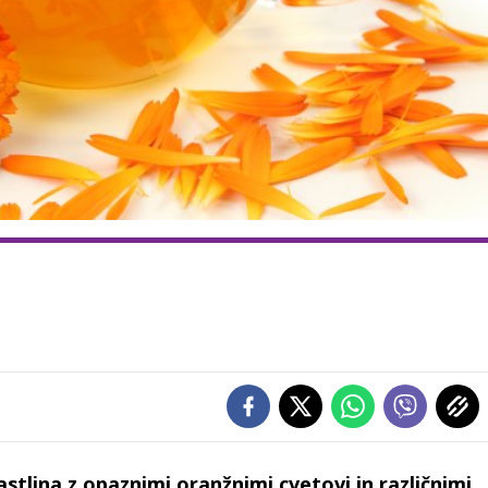
rastlina z opaznimi oranžnimi cvetovi in različnimi