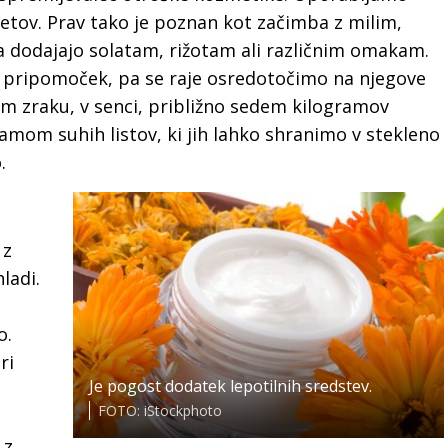
vetov. Prav tako je poznan kot začimba z milim,
 dodajajo solatam, rižotam ali različnim omakam.
i pripomoček, pa se raje osredotočimo na njegove
m zraku, v senci, približno sedem kilogramov
amom suhih listov, ki jih lahko shranimo v stekleno
.
 z
ladi.
o.
ri
Je pogost dodatek lepotilnih sredstev.
FOTO: iStockphoto
 z