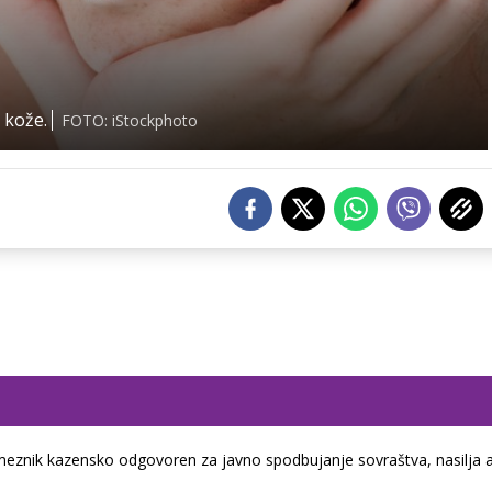
 kože.
FOTO: iStockphoto
eznik kazensko odgovoren za javno spodbujanje sovraštva, nasilja a