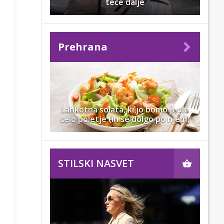
teče dalje
Prehrana
Lahkotna solata, ki jo bomo jedle
celo poletje (in še dolgo po njem)
STILSKI NASVET