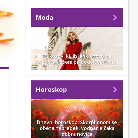
Moda
10 kosov, ki jih lahko nosiš že
avgusta, jeseni pa bodo top trend
Horoskop
Dnevni horoskop: Škorpijonom se
obeta napredek, vodnarje čaka
dobra novica