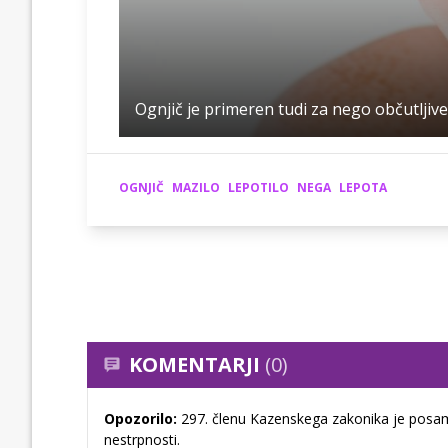
Ognjič je primeren tudi za nego občutljive
OGNJIČ
MAZILO
LEPOTILO
NEGA
LEPOTA
KOMENTARJI
(0)
Opozorilo:
297. členu Kazenskega zakonika je posam
nestrpnosti.