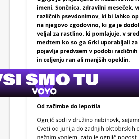
imeni. Sončnica, zdravilni meseček, v
različnih psevdonimov, ki bi lahko o
na njegovo zgodovino, ki ga je dodo
veljal za rastlino, ki pomlajuje, v sr
medtem ko so ga Grki uporabljali za 
pojavlja predvsem v podobi različnih
in celjenju ran ali manjših opeklin.
Od začimbe do lepotila
Ognjič sodi v družino nebinovk, seje
Cveti od junija do zadnjih oktobrskih d
nežnim vonjem, zato je ognjič pogost