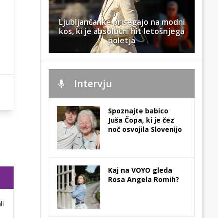
Ljubljančanke prisegajo na modni
kos, ki je absolutni hit letošnjega
poletja
Intervju
Spoznajte babico
Juša Čopa, ki je čez
noč osvojila Slovenijo
Kaj na VOYO gleda
Rosa Angela Romih?
li