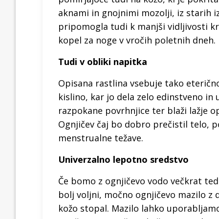
aknami in gnojnimi mozolji, iz starih i
pripomogla tudi k manjši vidljivosti kr
kopel za noge v vročih poletnih dneh.
Tudi v obliki napitka
Opisana rastlina vsebuje tako eterično 
kislino, kar jo dela zelo edinstveno in
razpokane povrhnjice ter blaži lažje o
Ognjičev čaj bo dobro prečistil telo, p
menstrualne težave.
Univerzalno lepotno sredstvo
Če bomo z ognjičevo vodo večkrat tedens
bolj voljni, močno ognjičevo mazilo z
kožo stopal. Mazilo lahko uporabljamo