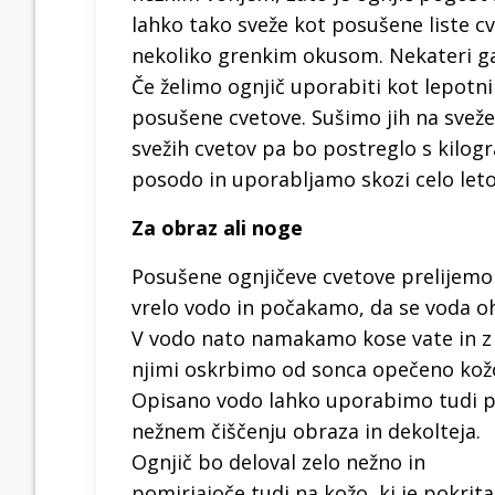
lahko tako sveže kot posušene liste c
nekoliko grenkim okusom. Nekateri ga
Če želimo ognjič uporabiti kot lepotn
posušene cvetove. Sušimo jih na sveže
svežih cvetov pa bo postreglo s kilogr
posodo in uporabljamo skozi celo leto
Za obraz ali noge
Posušene ognjičeve cvetove prelijemo
vrelo vodo in počakamo, da se voda oh
V vodo nato namakamo kose vate in z
njimi oskrbimo od sonca opečeno kož
Opisano vodo lahko uporabimo tudi p
nežnem čiščenju obraza in dekolteja.
Ognjič bo deloval zelo nežno in
pomirjajoče tudi na kožo, ki je pokrita