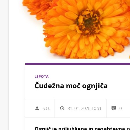
LEPOTA
Čudežna moč ognjiča
S.O.
31. 01. 2020 10.51
0
Ognjič je priljubljena in nezahtevna 