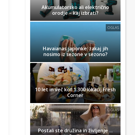
Akumulatorsko ali električno
orodje – kaj izbrati?
OGLAS
Havaianas japonke: zakaj jih
nosimo iz sezone v sezono?
10 let in več kot 1.300 lokacij Fresh
Corner
OGLAS
Postali ste družina in življenje ...