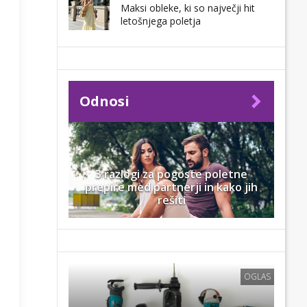
Maksi obleke, ki so največji hit
letošnjega poletja
Odnosi
3 razlogi za pogoste poletne
prepire med partnerji in kako jih
rešiti
OGLAS