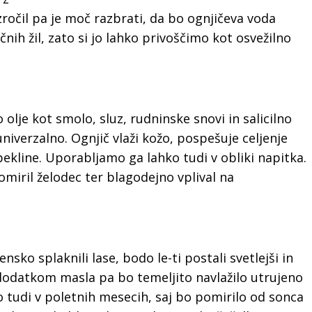
zročil pa je moč razbrati, da bo ognjičeva voda
čnih žil, zato si jo lahko privoščimo kot osvežilno
olje kot smolo, sluz, rudninske snovi in salicilno
 univerzalno. Ognjič vlaži kožo, pospešuje celjenje
pekline. Uporabljamo ga lahko tudi v obliki napitka.
omiril želodec ter blagodejno vplival na
ko splaknili lase, bodo le-ti postali svetlejši in
 dodatkom masla pa bo temeljito navlažilo utrujeno
 tudi v poletnih mesecih, saj bo pomirilo od sonca