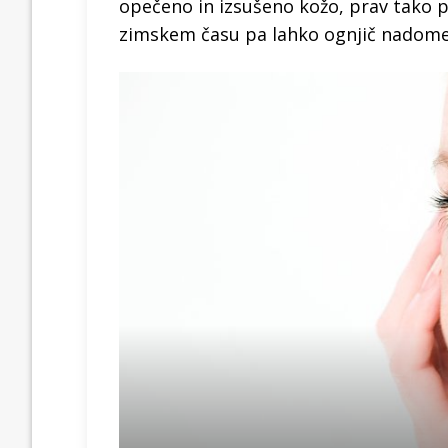
opečeno in izsušeno kožo, prav tako p
zimskem času pa lahko ognjič nadomes