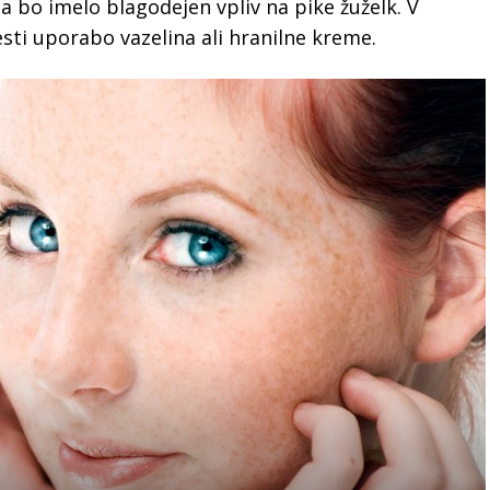
a bo imelo blagodejen vpliv na pike žuželk. V
ti uporabo vazelina ali hranilne kreme.