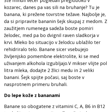
Ste minuli večer pogledali pregloboko v
kozarec, danes pa vas sili na bruhanje? Tu je
banana, ki prežene tovrstne težave. Najbolje je,
da si pripravite bananin šejk skupaj z medom. Z
zaužitjem rumenega sadeža boste pomiri
želodec, med pa bo dvignil raven sladkorja v
krvi. Mleko bo situacijo v želodcu ublažilo ter
rehidriralo telo. Banane sicer vsebujejo
življenjsko pomembne elektrolite, ki se med
uživanjem alkohola izgubljajo.V mikser vlijte pol
litra mleka, dodajte 2 žlici medu in 2 veliki
banani. Šejk spijte počasi, saj boste v
nasprotnem primeru bruhali.
Do lepe kože z bananami
Banane so obogatene z vitamini C, A, B6 in B12