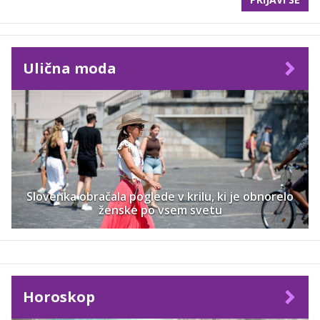
Ulična moda
Slovenka obračala poglede v krilu, ki je obnorelo
ženske po vsem svetu
Horoskop