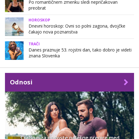
Po romantičnem zmenku sledi nepričakovan
preobrat
HOROSKOP
Dnevni horoskop: Ovni so polni zagona, dvojčke
čakajo nova poznanstva
TRAČI
Danes praznuje 53. rojstni dan, tako dobro je videti
znana Slovenka
Odnosi
3 razlogi za pogoste poletne prepire med