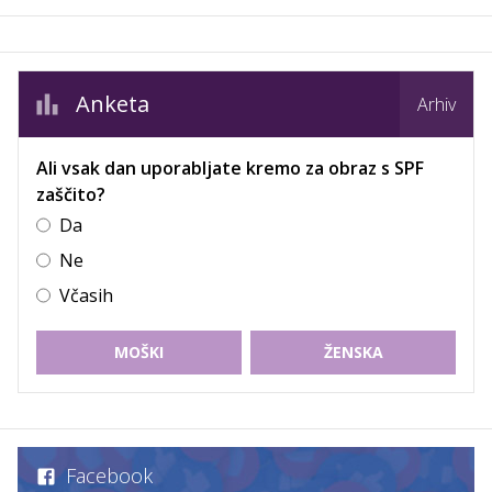
Anketa
Arhiv
Ali vsak dan uporabljate kremo za obraz s SPF
zaščito?
Da
Ne
Včasih
MOŠKI
ŽENSKA
Facebook