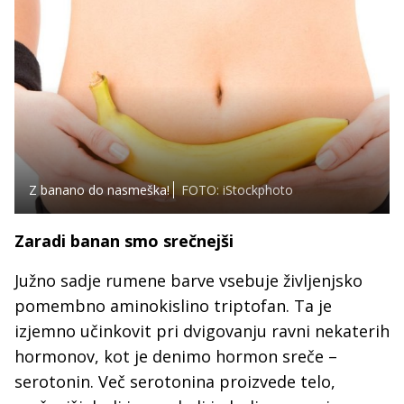
Z banano do nasmeška!
FOTO: iStockphoto
Zaradi banan smo srečnejši
Južno sadje rumene barve vsebuje življenjsko
pomembno aminokislino triptofan. Ta je
izjemno učinkovit pri dvigovanju ravni nekaterih
hormonov, kot je denimo hormon sreče –
serotonin. Več serotonina proizvede telo,