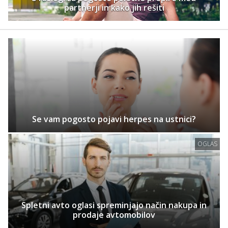
partnerji in kako jih rešiti
Se vam pogosto pojavi herpes na ustnici?
OGLAS
Spletni avto oglasi spreminjajo način nakupa in
prodaje avtomobilov