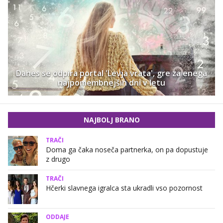
Danes se odpira portal 'Levja vrata', gre za enega
najpomembnejših dni v letu
NAJBOLJ BRANO
TRAČI
Doma ga čaka noseča partnerka, on pa dopustuje
z drugo
TRAČI
Hčerki slavnega igralca sta ukradli vso pozornost
ODDAJE