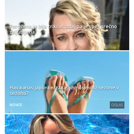
Poročena je bila trikrat, zdaj pa je spet srečno
zaljubljena
TRAČI
Havaianas japonke: zakaj jih nosimo iz sezone v
sezono?
NOVICE
OGLAS