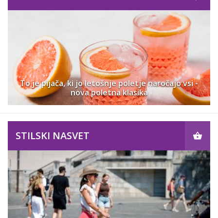
To je pijača, ki jo letošnje poletje naročajo vsi -
nova poletna klasika
STILSKI NASVET