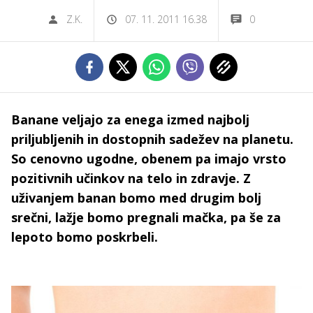
Z.K.
07. 11. 2011 16.38
0
Banane veljajo za enega izmed najbolj
priljubljenih in dostopnih sadežev na planetu.
So cenovno ugodne, obenem pa imajo vrsto
pozitivnih učinkov na telo in zdravje. Z
uživanjem banan bomo med drugim bolj
srečni, lažje bomo pregnali mačka, pa še za
lepoto bomo poskrbeli.