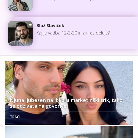
Blaž Slaviček
Kaj je vadba 12-3-30 in ali res deluje?
Njuna ljubezen naj bi bila marketinški trik, tako
se odzivata na govorice
TRAČI