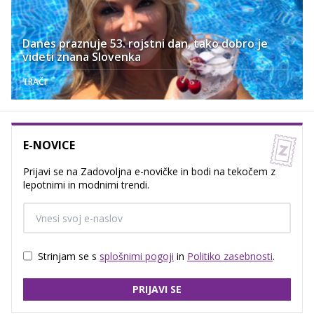
Danes praznuje 53. rojstni dan, tako dobro je
videti znana Slovenka
TRAČI
E-NOVICE
Prijavi se na Zadovoljna e-novičke in bodi na tekočem z
lepotnimi in modnimi trendi.
Strinjam se s
splošnimi pogoji
in
Politiko zasebnosti
.
PRIJAVI SE