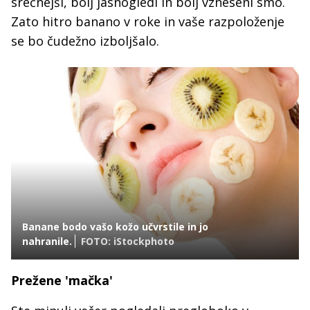
srečnejši, bolj jasnogledi in bolj vzneseni smo.
Zato hitro banano v roke in vaše razpoloženje
se bo čudežno izboljšalo.
Banane bodo vašo kožo učvrstile in jo
nahranile.
FOTO: iStockphoto
Prežene 'mačka'