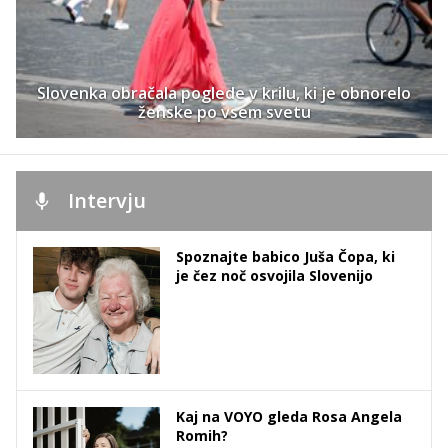
Slovenka obračala poglede v krilu, ki je obnorelo
ženske po vsem svetu
Intervju
Spoznajte babico Juša Čopa, ki
je čez noč osvojila Slovenijo
Kaj na VOYO gleda Rosa Angela
Romih?