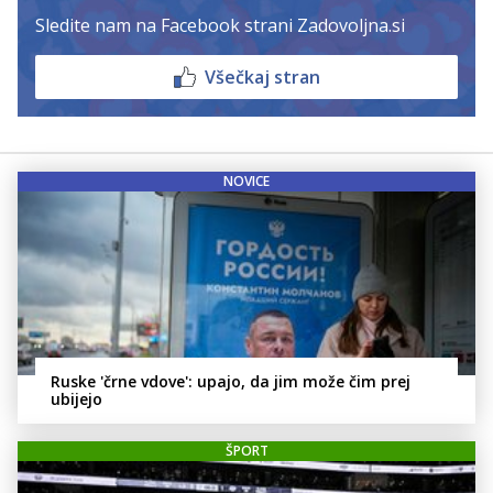
Sledite nam na Facebook strani Zadovoljna.si
Všečkaj stran
NOVICE
Ruske 'črne vdove': upajo, da jim može čim prej
ubijejo
ŠPORT