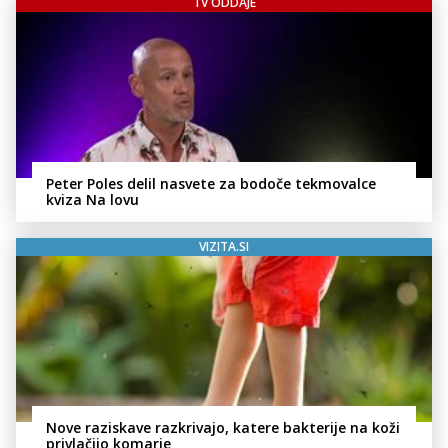
TV ODDAJE
Peter Poles delil nasvete za bodoče tekmovalce
kviza Na lovu
VIZITA.SI
Nove raziskave razkrivajo, katere bakterije na koži
privlačijo komarje