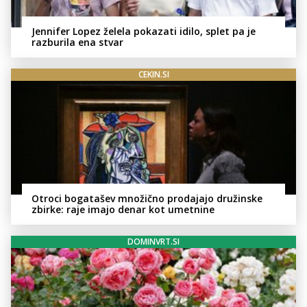
Jennifer Lopez želela pokazati idilo, splet pa je
razburila ena stvar
CEKIN.SI
Otroci bogatašev množično prodajajo družinske
zbirke: raje imajo denar kot umetnine
DOMINVRT.SI