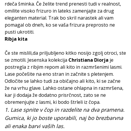
rdeča šminka. Če želite trend prenesti tudi v realnost,
omilite visoko frizuro in lateks zamenjajte za drug
eleganten material. Trak bo skril narastek ali vam
pomagal ob dneh, ko se vaša frizura preprosto ne
pusti ukrotiti.
Ribja kita
Če ste mislili,da priljubljeno kitko nosijo zgolj otroci, ste
se zmotili. Jesenska kolekcija
Christiana Diorja
je
postregla z ribjim repom ali kito in razmršenimi lasmi.
Lase počešite na eno stran in začnite s pletenjem.
Odločite se lahko tudi za običajno ali kito, ki se začne
že na vrhu glave. Lahko ostane ohlapna in razmršena,
kar ji dodaja že dodatno prisrčnost, zato se ne
obremenjujte z lasmi, ki bodo štrleli iz čopa.
1. Lase spnite v čop in razdelite na dva pramena.
Gumica, ki jo boste uporabili, naj bo brezbarvna
ali enaka barvi vaših las.