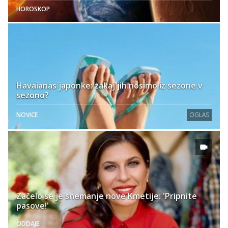
HOROSKOP
Havaianas japonke: zakaj jih nosimo iz sezone v
sezono?
NOVICE
OGLAS
Začelo se je snemanje nove Kmetije: 'Pripnite
pasove!'
ODDAJE