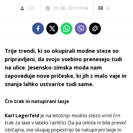
S.O.
29. 08. 2010 19.04
4
Trije trendi, ki so okupirali modne steze so
pripravljeni, da svojo vsebino prenesejo tudi
na ulice. Jesensko-zimska moda nam
zapoveduje nove pričeske, ki jih z malo vaje in
znanja lahko ustvarite tudi same.
Črn trak in natupirani lasje
Karl Lagerfeld
je na letošnjo modno stezo vrnil črn
trak za lase v lateks različici. Da pa celota ni bila preveč
običajna, vse skupaj popestrijo še natupirani lasje in