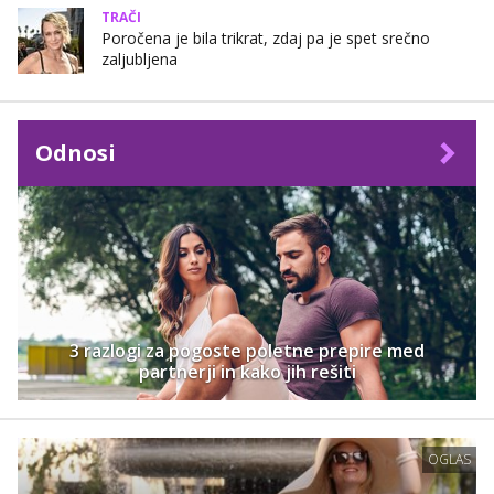
TRAČI
Poročena je bila trikrat, zdaj pa je spet srečno
zaljubljena
Odnosi
3 razlogi za pogoste poletne prepire med
partnerji in kako jih rešiti
OGLAS