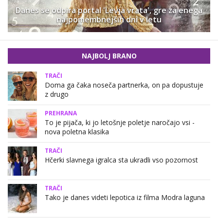
Danes se odpira portal 'Levja vrata', gre za enega
najpomembnejših dni v letu
NAJBOLJ BRANO
TRAČI
Doma ga čaka noseča partnerka, on pa dopustuje
z drugo
PREHRANA
To je pijača, ki jo letošnje poletje naročajo vsi -
nova poletna klasika
TRAČI
Hčerki slavnega igralca sta ukradli vso pozornost
TRAČI
Tako je danes videti lepotica iz filma Modra laguna