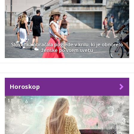
Slovenka obračala poglede v krilu, ki je obnorelo
ženske po vsem svetu
Horoskop