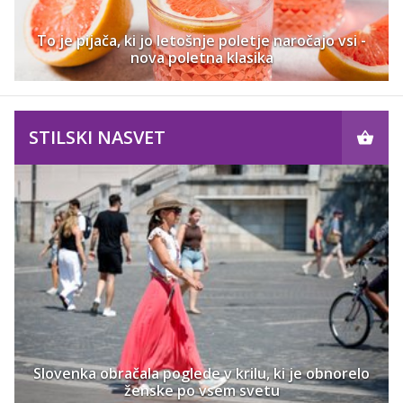
To je pijača, ki jo letošnje poletje naročajo vsi -
nova poletna klasika
STILSKI NASVET
Slovenka obračala poglede v krilu, ki je obnorelo
ženske po vsem svetu