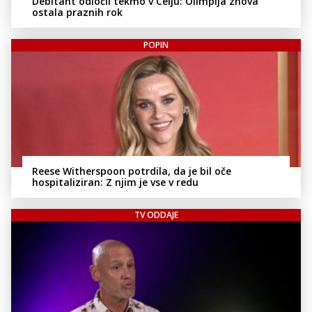
Debitant odločil tekmo v Celju: Olimpija znova
ostala praznih rok
POPIN
Reese Witherspoon potrdila, da je bil oče
hospitaliziran: Z njim je vse v redu
TV ODDAJE