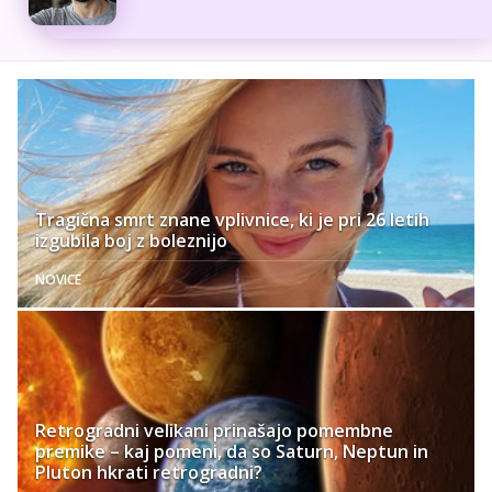
Tragična smrt znane vplivnice, ki je pri 26 letih
izgubila boj z boleznijo
NOVICE
Retrogradni velikani prinašajo pomembne
premike – kaj pomeni, da so Saturn, Neptun in
Pluton hkrati retrogradni?