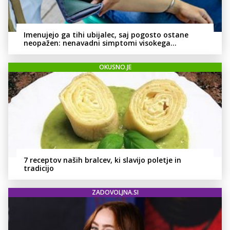
Imenujejo ga tihi ubijalec, saj pogosto ostane
neopažen: nenavadni simptomi visokega
holesterola
OKUSNO.JE
7 receptov naših bralcev, ki slavijo poletje in
tradicijo
ZADOVOLJNA.SI