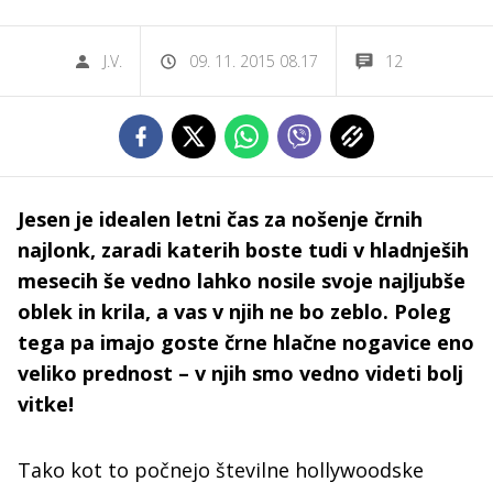
J.V.
09. 11. 2015 08.17
12
Jesen je idealen letni čas za nošenje črnih
najlonk, zaradi katerih boste tudi v hladnješih
mesecih še vedno lahko nosile svoje najljubše
oblek in krila, a vas v njih ne bo zeblo. Poleg
tega pa imajo goste črne hlačne nogavice eno
veliko prednost – v njih smo vedno videti bolj
vitke!
Tako kot to počnejo številne hollywoodske