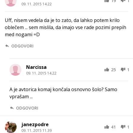
19
1
09. 11. 2015 14.22
Uff, nisem vedela da je to zato, da lahko potem krilo
oblečem ... sem mislila, da imajo vse rade pozimi prepih
med nogami =D
ODGOVORI
Narcissa
25
1
09. 11. 2015 14.22
A je avtorica komaj končala osnovno šolo? Samo
vprašam ...
ODGOVORI
janezpodre
41
1
09. 11. 2015 11.39