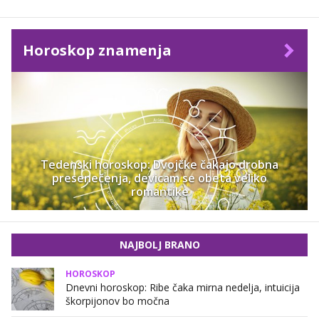
Horoskop znamenja
Tedenski horoskop: Dvojčke čakajo drobna
presenečenja, devicam se obeta veliko
romantike
NAJBOLJ BRANO
HOROSKOP
Dnevni horoskop: Ribe čaka mirna nedelja, intuicija
škorpijonov bo močna