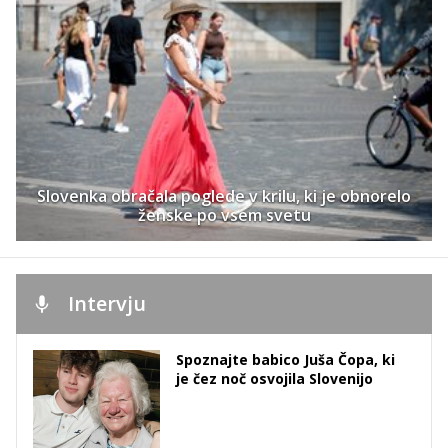
Slovenka obračala poglede v krilu, ki je obnorelo
ženske po vsem svetu
Intervju
Spoznajte babico Juša Čopa, ki
je čez noč osvojila Slovenijo