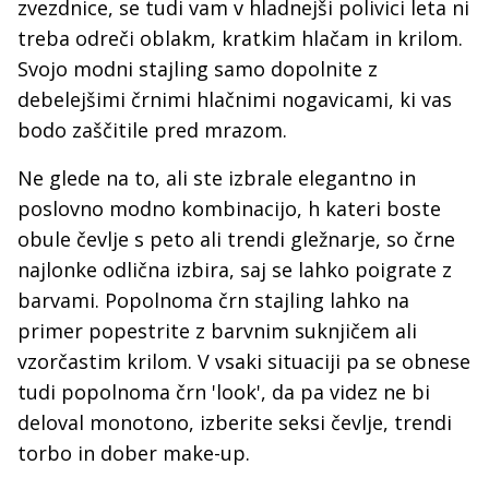
zvezdnice, se tudi vam v hladnejši polivici leta ni
treba odreči oblakm, kratkim hlačam in krilom.
Svojo modni stajling samo dopolnite z
debelejšimi črnimi hlačnimi nogavicami, ki vas
bodo zaščitile pred mrazom.
Ne glede na to, ali ste izbrale elegantno in
poslovno modno kombinacijo, h kateri boste
obule čevlje s peto ali trendi gležnarje, so črne
najlonke odlična izbira, saj se lahko poigrate z
barvami. Popolnoma črn stajling lahko na
primer popestrite z barvnim suknjičem ali
vzorčastim krilom. V vsaki situaciji pa se obnese
tudi popolnoma črn 'look', da pa videz ne bi
deloval monotono, izberite seksi čevlje, trendi
torbo in dober make-up.