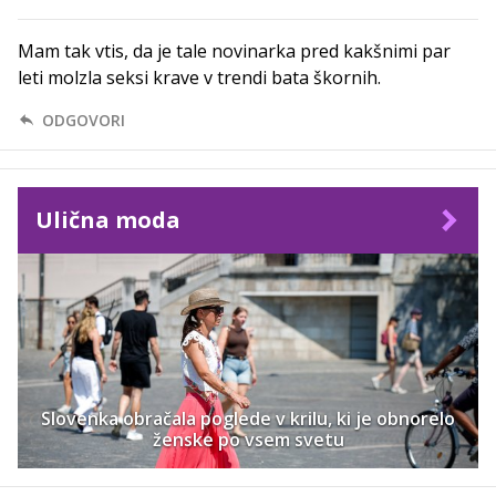
Mam tak vtis, da je tale novinarka pred kakšnimi par
leti molzla seksi krave v trendi bata škornih.
ODGOVORI
Ulična moda
Slovenka obračala poglede v krilu, ki je obnorelo
ženske po vsem svetu