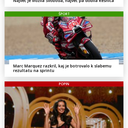
Največ je vložila Svoboda, največ pa dobila Resnica
ŠPORT
Marc Marquez razkril, kaj je botrovalo k slabemu
rezultatu na sprintu
POPIN