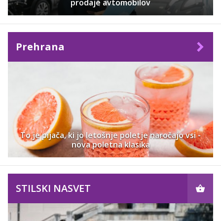
prodaje avtomobilov
Prehrana
To je pijača, ki jo letošnje poletje naročajo vsi -
nova poletna klasika
STILSKI NASVET