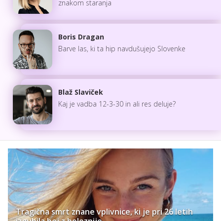
znakom staranja
Boris Dragan
Barve las, ki ta hip navdušujejo Slovenke
Blaž Slaviček
Kaj je vadba 12-3-30 in ali res deluje?
Tragična smrt znane vplivnice, ki je pri 26 letih
izgubila boj z boleznijo