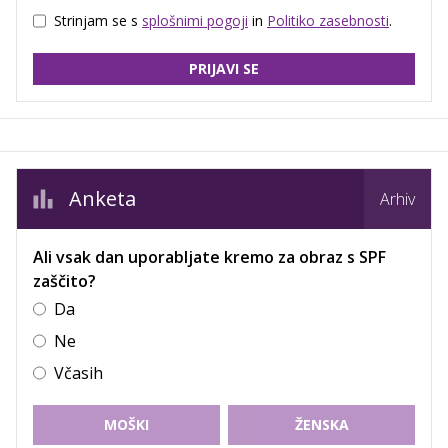
Strinjam se s
splošnimi pogoji
in
Politiko zasebnosti
.
PRIJAVI SE
Anketa
Arhiv
Ali vsak dan uporabljate kremo za obraz s SPF
zaščito?
Da
Ne
Včasih
MOŠKI
ŽENSKA