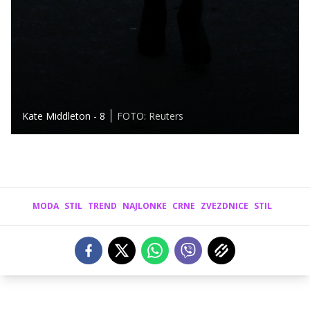
Kate Middleton - 8
FOTO: Reuters
MODA
STIL
TREND
NAJLONKE
CRNE
ZVEZDNICE
STIL