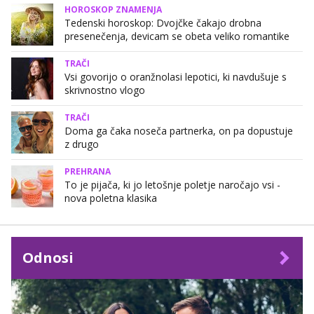
HOROSKOP ZNAMENJA
Tedenski horoskop: Dvojčke čakajo drobna
presenečenja, devicam se obeta veliko romantike
TRAČI
Vsi govorijo o oranžnolasi lepotici, ki navdušuje s
skrivnostno vlogo
TRAČI
Doma ga čaka noseča partnerka, on pa dopustuje
z drugo
PREHRANA
To je pijača, ki jo letošnje poletje naročajo vsi -
nova poletna klasika
Odnosi