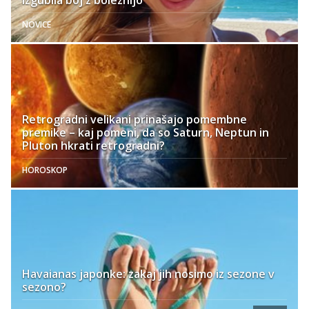
NOVICE
Retrogradni velikani prinašajo pomembne
premike – kaj pomeni, da so Saturn, Neptun in
Pluton hkrati retrogradni?
HOROSKOP
Havaianas japonke: zakaj jih nosimo iz sezone v
sezono?