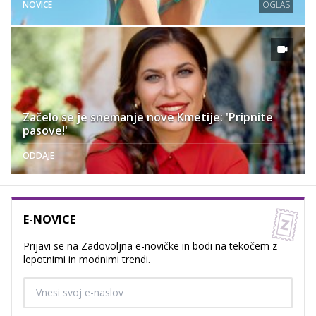
NOVICE
OGLAS
Začelo se je snemanje nove Kmetije: 'Pripnite
pasove!'
ODDAJE
E-NOVICE
Prijavi se na Zadovoljna e-novičke in bodi na tekočem z
lepotnimi in modnimi trendi.