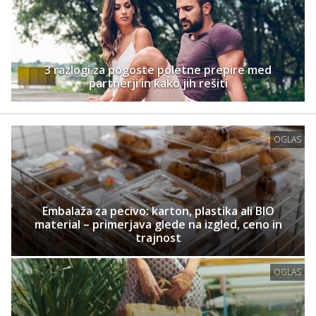
3 razlogi za pogoste poletne prepire med
partnerji in kako jih rešiti
OGLAS
Embalaža za pecivo: karton, plastika ali BIO
material – primerjava glede na izgled, ceno in
trajnost
OGLAS