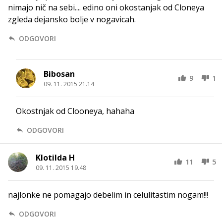
nimajo nič na sebi.... edino oni okostanjak od Cloneya
zgleda dejansko bolje v nogavicah.
ODGOVORI
Bibosan
9
1
09. 11. 2015 21.14
Okostnjak od Clooneya, hahaha
ODGOVORI
Klotilda H
11
5
09. 11. 2015 19.48
najlonke ne pomagajo debelim in celulitastim nogam!!!
ODGOVORI