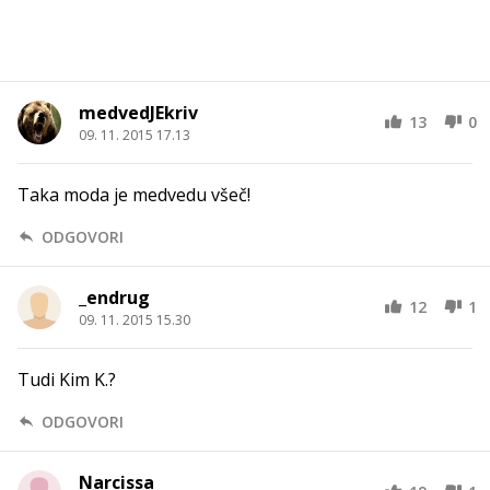
medvedJEkriv
13
0
09. 11. 2015 17.13
Taka moda je medvedu všeč!
ODGOVORI
_endrug
12
1
09. 11. 2015 15.30
Tudi Kim K.?
ODGOVORI
Narcissa