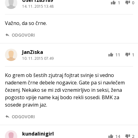
1
0
14. 11. 2015 13.48
Važno, da so črne.
ODGOVORI
JanZiska
11
1
10. 11. 2015 07.49
Ko grem ob šestih zjutraj fojtrat svinje si vedno
nadenem črne debele nogavice. Gate pa si navlečem
čezenj. Nekako se mi zdi vznemirljivo in seksi, žena
pogosto vpije name kaj bodo rekli sosedi. BMK za
sosede pravim jaz.
ODGOVORI
kundalinigirl
14
2