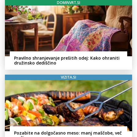
DOMINVRT.SI
Pravilno shranjevanje prešitih odej: Kako ohraniti
družinsko dediščino
VIZITA.SI
Pozabite na dolgočasno meso: manj maščobe, več