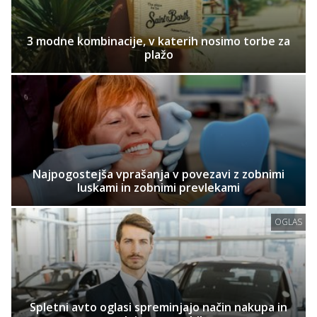
3 modne kombinacije, v katerih nosimo torbe za
plažo
Najpogostejša vprašanja v povezavi z zobnimi
luskami in zobnimi prevlekami
OGLAS
Spletni avto oglasi spreminjajo način nakupa in