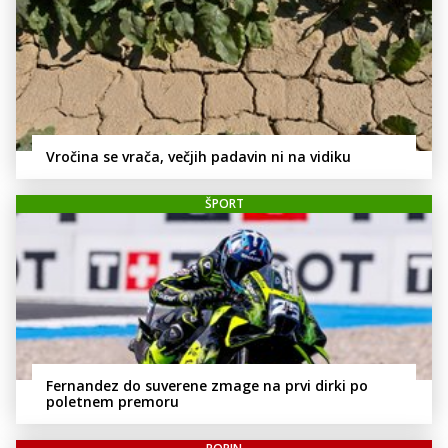
Vročina se vrača, večjih padavin ni na vidiku
ŠPORT
Fernandez do suverene zmage na prvi dirki po
poletnem premoru