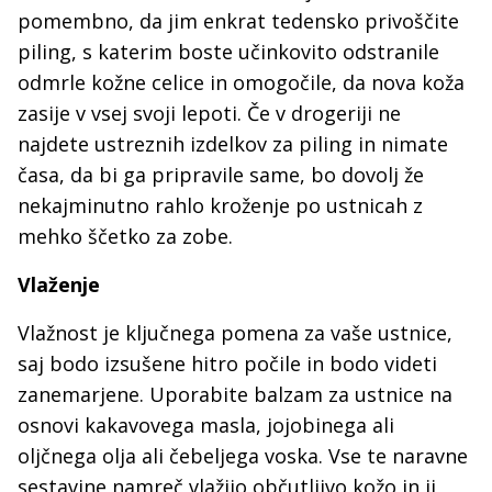
pomembno, da jim enkrat tedensko privoščite
piling, s katerim boste učinkovito odstranile
odmrle kožne celice in omogočile, da nova koža
zasije v vsej svoji lepoti. Če v drogeriji ne
najdete ustreznih izdelkov za piling in nimate
časa, da bi ga pripravile same, bo dovolj že
nekajminutno rahlo kroženje po ustnicah z
mehko ščetko za zobe.
Vlaženje
Vlažnost je ključnega pomena za vaše ustnice,
saj bodo izsušene hitro počile in bodo videti
zanemarjene. Uporabite balzam za ustnice na
osnovi kakavovega masla, jojobinega ali
oljčnega olja ali čebeljega voska. Vse te naravne
sestavine namreč vlažijo občutljivo kožo in ji