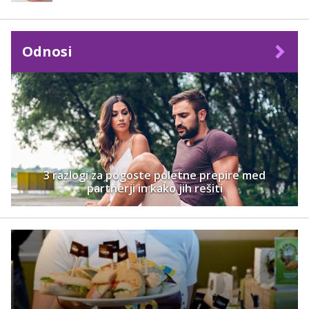
Odnosi
3 razlogi za pogoste poletne prepire med
partnerji in kako jih rešiti