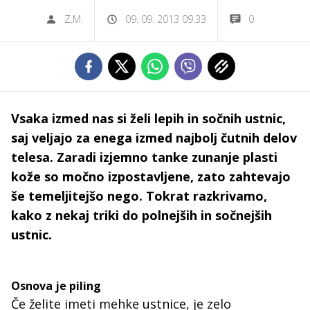
Z.M.
09. 09. 2013 09.33
0
Vsaka izmed nas si želi lepih in sočnih ustnic,
saj veljajo za enega izmed najbolj čutnih delov
telesa. Zaradi izjemno tanke zunanje plasti
kože so močno izpostavljene, zato zahtevajo
še temeljitejšo nego. Tokrat razkrivamo,
kako z nekaj triki do polnejših in sočnejših
ustnic.
Osnova je piling
Če želite imeti mehke ustnice, je zelo