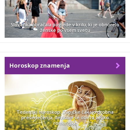
Slovenka obračala poglede v krilu, ki je obnorelo
ženske po vsem svetu
Horoskop znamenja
Tedenski horoskop: Dvojčke čakajo drobna
presenečenja, devicam se obeta veliko
romantike