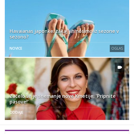
Havaianas japonke: zakaj jih nosimo iz sezone v
sezono?
NOVICE
OGLAS
Začelo se je snemanje nove Kmetije: 'Pripnite
pasove!'
ODDAJE