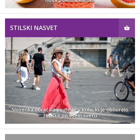
STILSKI NASVET
Slovenka obračala poglede v krilu, ki je obnorelo
ženske po vsem svetu