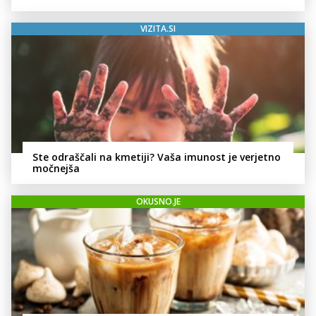
VIZITA.SI
Ste odraščali na kmetiji? Vaša imunost je verjetno
močnejša
OKUSNO.JE