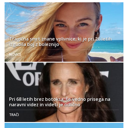
Tragična smrt znane vplivnice, ki je pri 26 letih
izgubila boj z boleznijo
NOVICE
Pri 68 letih brez botoksa: še vedno prisega na
naravni videz in videti je odlično
TRAČI