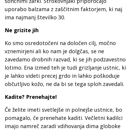
sončnimi žarki. Strokovnjaki priporočajo
uporabo balzama z zaščitnim faktorjem, ki naj
ima najmanj številko 30.
Ne grizite jih
Ko smo osredotočeni na določen cilj, močno
vznemirjeni ali ko nam je dolgčas, se ne
zavedamo drobnih razvad, ki se jih podzavestno
lotimo. Ena izmed teh je tudi grizljanje ustnic, ki
je lahko videti precej grdo in lahko poškoduje
občutljivo kožo, ne da bi se tega sploh zavedali.
Kadite? Prenehajte!
Če želite imeti svetlejše in polnejše ustnice, bo
pomagalo, če prenehate kaditi. Večletni kadilci
imajo namreč zaradi vdihovanja dima globoke