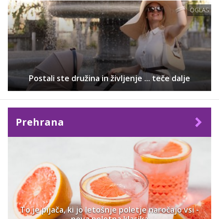
OGLAS
Postali ste družina in življenje ... teče dalje
Prehrana
To je pijača, ki jo letošnje poletje naročajo vsi -
nova poletna klasika