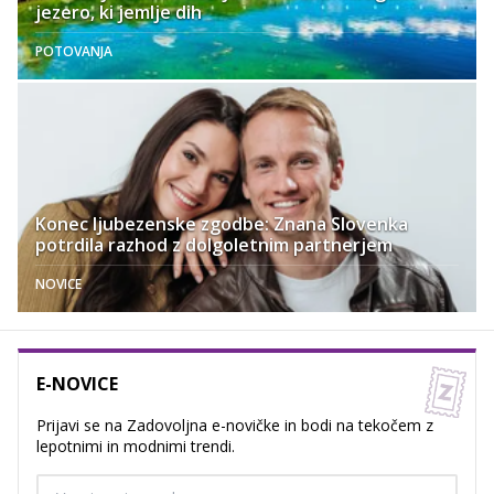
jezero, ki jemlje dih
POTOVANJA
Konec ljubezenske zgodbe: Znana Slovenka
potrdila razhod z dolgoletnim partnerjem
NOVICE
E-NOVICE
Prijavi se na Zadovoljna e-novičke in bodi na tekočem z
lepotnimi in modnimi trendi.