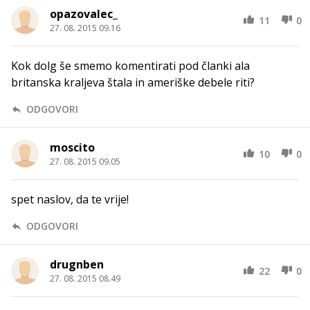
opazovalec_
11
0
27. 08. 2015 09.16
Kok dolg še smemo komentirati pod članki ala
britanska kraljeva štala in ameriške debele riti?
ODGOVORI
moscito
10
0
27. 08. 2015 09.05
spet naslov, da te vrije!
ODGOVORI
drugnben
22
0
27. 08. 2015 08.49