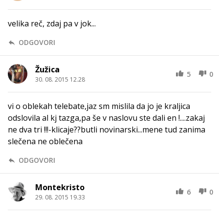
velika reč, zdaj pa v jok...
ODGOVORI
Žužica
5
0
30. 08. 2015 12.28
vi o oblekah telebate,jaz sm mislila da jo je kraljica
odslovila al kj tazga,pa še v naslovu ste dali en !....zakaj
ne dva tri !!!-klicaje??butli novinarski...mene tud zanima
slečena ne oblečena
ODGOVORI
Montekristo
6
0
29. 08. 2015 19.33