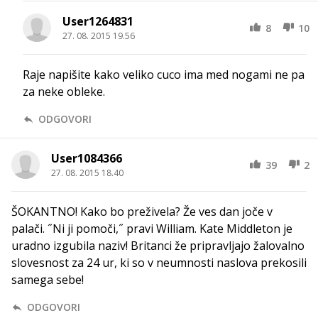
User1264831
8
10
27. 08. 2015 19.56
Raje napišite kako veliko cuco ima med nogami ne pa
za neke obleke.
ODGOVORI
User1084366
39
2
27. 08. 2015 18.40
ŠOKANTNO! Kako bo preživela? Že ves dan joče v
palači. ˝Ni ji pomoči,˝ pravi William. Kate Middleton je
uradno izgubila naziv! Britanci že pripravljajo žalovalno
slovesnost za 24 ur, ki so v neumnosti naslova prekosili
samega sebe!
ODGOVORI