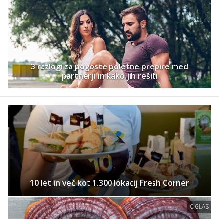
3 razlogi za pogoste poletne prepire med
partnerji in kako jih rešiti
10 let in več kot 1.300 lokacij Fresh Corner
OGLAS