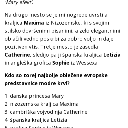
'Mary efekt'
.
Na drugo mesto se je mimogrede uvrstila
kraljica
Maxima
iz Nizozemske, ki s svojimi
stilsko dovršenimi pisanimi, a zelo elegantnimi
oblačili vedno poskrbi za dobro voljo in daje
pozitiven vtis. Tretje mesto je zasedla
Catherine
, sledijo pa ji španska kraljica
Letizia
in angleška grofica
Sophie
iz Wessexa.
Kdo so torej najbolje oblečene evropske
predstavnice modre krvi?
1. danska princesa Mary
2. nizozemska kraljica Maxima
3. cambriška vojvodinja Catherine
4. španska kraljica Letizia
5. grofica Sophie iz Wessexa