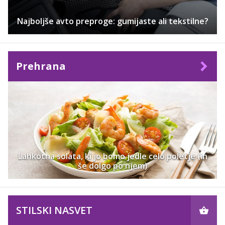
Najboljše avto preproge: gumijaste ali tekstilne?
Prehrana
Lahkotna solata, ki jo bomo jedle celo poletje (in
še dolgo po njem)
STILSKI NASVET