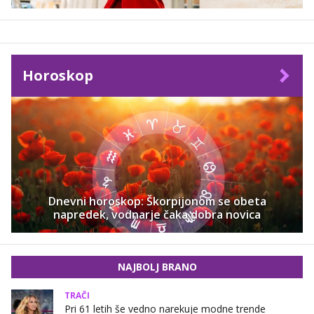
Horoskop
Dnevni horoskop: Škorpijonom se obeta
napredek, vodnarje čaka dobra novica
NAJBOLJ BRANO
TRAČI
Pri 61 letih še vedno narekuje modne trende