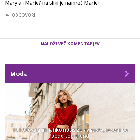
Mary ali Marie? na sliki je namreč Marie!
ODGOVORI
NALOŽI VEČ KOMENTARJEV
Moda
10 kosov, ki jih lahko nosiš že avgusta, jeseni pa
bodo top trend