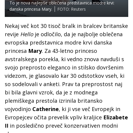
To je nova najlepše oblečena predstavnica modre krvi:
danska princesa Mary.
FOTO: Reuters
Nekaj več kot 30 tisoč bralk in bralcev britanske
revije
Hello
je odločilo, da je najbolje oblečena
evropska predstavnica modre krvi danska
princesa
Mary
. Za 43-letno princeso
avstralskega porekla, ki vedno znova navduši s
svojo preprosto eleganco in stilsko dovršenim
videzom, je glasovalo kar 30 odstotkov vseh, ki
so sodelovali v anketi. Prav ta preprostost naj
bi bila glavni vzrok, da je z modnega
plemiškega prestola izrinila britansko
vojvodinjo
Catherine
, ki ji vse več Evropejk in
Evropejcev očita prevelik vpliv kraljice
Elizabete
II
in posledično preveč konzervativen modni