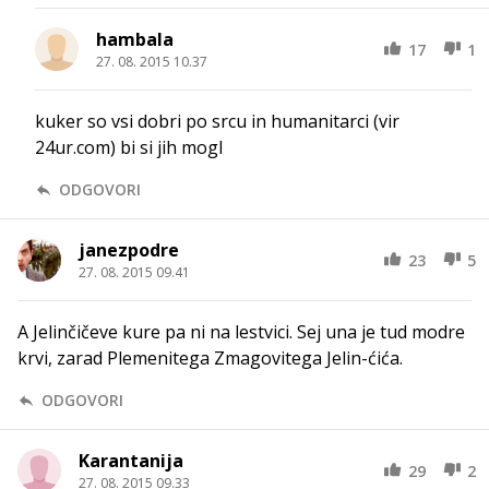
hambala
17
1
27. 08. 2015 10.37
kuker so vsi dobri po srcu in humanitarci (vir
24ur.com) bi si jih mogl
ODGOVORI
janezpodre
23
5
27. 08. 2015 09.41
A Jelinčičeve kure pa ni na lestvici. Sej una je tud modre
krvi, zarad Plemenitega Zmagovitega Jelin-ćića.
ODGOVORI
Karantanija
29
2
27. 08. 2015 09.33