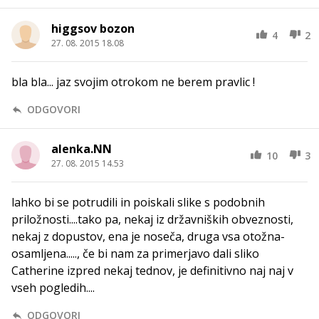
higgsov bozon
4
2
27. 08. 2015 18.08
bla bla... jaz svojim otrokom ne berem pravlic !
ODGOVORI
alenka.NN
10
3
27. 08. 2015 14.53
lahko bi se potrudili in poiskali slike s podobnih
priložnosti....tako pa, nekaj iz državniških obveznosti,
nekaj z dopustov, ena je noseča, druga vsa otožna-
osamljena....., če bi nam za primerjavo dali sliko
Catherine izpred nekaj tednov, je definitivno naj naj v
vseh pogledih....
ODGOVORI