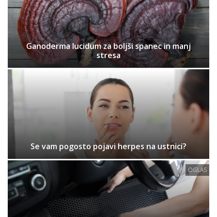
Ganoderma lucidum za boljši spanec in manj
stresa
Se vam pogosto pojavi herpes na ustnici?
OGLAS