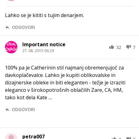
Lahko se je kititi s tujim denarjem.
ODGOVORI
Important notice
32
7
27. 08. 2015 09.29
100% pa je Catherinin stil najmanj obremenjujoč za
davkoplačevalce. Lahko je kupiti oblikovalske in
dizajnerske obleke in biti eleganten - težje je izraziti
eleganco v širokopotrošnih oblačilih Zare, CA, HM,
tako kot dela Kate ....
ODGOVORI
petra007