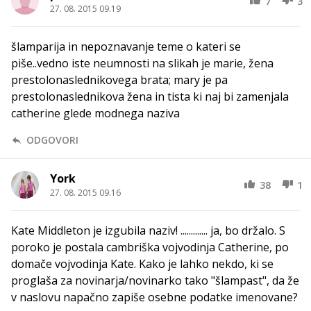
7
3
27. 08. 2015 09.19
šlamparija in nepoznavanje teme o kateri se
piše..vedno iste neumnosti na slikah je marie, žena
prestolonaslednikovega brata; mary je pa
prestolonaslednikova žena in tista ki naj bi zamenjala
catherine glede modnega naziva
ODGOVORI
York
38
1
27. 08. 2015 09.16
Kate Middleton je izgubila naziv! ............. ja, bo držalo. S
poroko je postala cambriška vojvodinja Catherine, po
domače vojvodinja Kate. Kako je lahko nekdo, ki se
proglaša za novinarja/novinarko tako "šlampast", da že
v naslovu napačno zapiše osebne podatke imenovane?