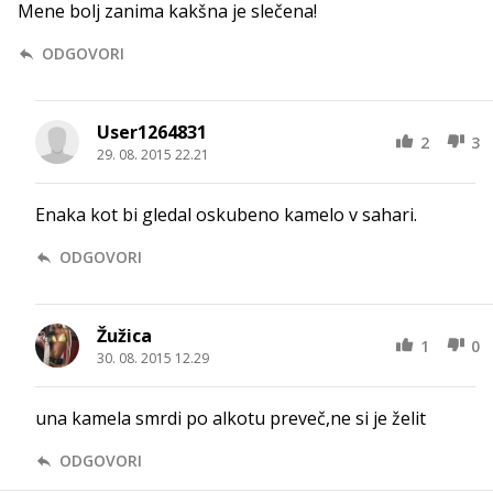
Mene bolj zanima kakšna je slečena!
ODGOVORI
User1264831
2
3
29. 08. 2015 22.21
Enaka kot bi gledal oskubeno kamelo v sahari.
ODGOVORI
Žužica
1
0
30. 08. 2015 12.29
una kamela smrdi po alkotu preveč,ne si je želit
ODGOVORI