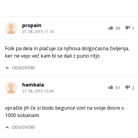
propain
39
1
27. 08. 2015 11.18
Folk pa dela in plačuje za njihova dolgočasna življenja,
ker ne vejo več kam bi se dali z puno ritjo
ODGOVORI
hambala
51
2
27. 08. 2015 10.36
vprašte jih če si bodo begunce vzel na svoje dvore s
1000 sobanam.
ODGOVORI