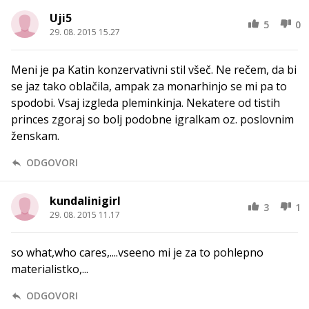
Uji5
5
0
29. 08. 2015 15.27
Meni je pa Katin konzervativni stil všeč. Ne rečem, da bi
se jaz tako oblačila, ampak za monarhinjo se mi pa to
spodobi. Vsaj izgleda pleminkinja. Nekatere od tistih
princes zgoraj so bolj podobne igralkam oz. poslovnim
ženskam.
ODGOVORI
kundalinigirl
3
1
29. 08. 2015 11.17
so what,who cares,....vseeno mi je za to pohlepno
materialistko,...
ODGOVORI