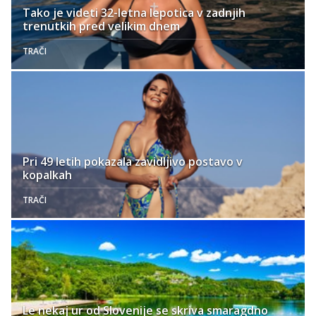
Tako je videti 32-letna lepotica v zadnjih
trenutkih pred velikim dnem
TRAČI
Pri 49 letih pokazala zavidljivo postavo v
kopalkah
TRAČI
Le nekaj ur od Slovenije se skriva smaragdno