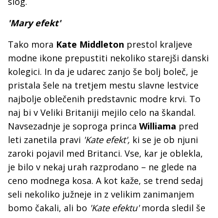
slog.
'Mary efekt'
Tako mora
Kate Middleton
prestol kraljeve
modne ikone prepustiti nekoliko starejši danski
kolegici. In da je udarec zanjo še bolj boleč, je
pristala šele na tretjem mestu slavne lestvice
najbolje oblečenih predstavnic modre krvi. To
naj bi v Veliki Britaniji mejilo celo na škandal.
Navsezadnje je soproga princa
Williama
pred
leti zanetila pravi
'Kate efekt',
ki se je ob njuni
zaroki pojavil med Britanci. Vse, kar je oblekla,
je bilo v nekaj urah razprodano – ne glede na
ceno modnega kosa. A kot kaže, se trend sedaj
seli nekoliko južneje in z velikim zanimanjem
bomo čakali, ali bo
'Kate efektu'
morda sledil še