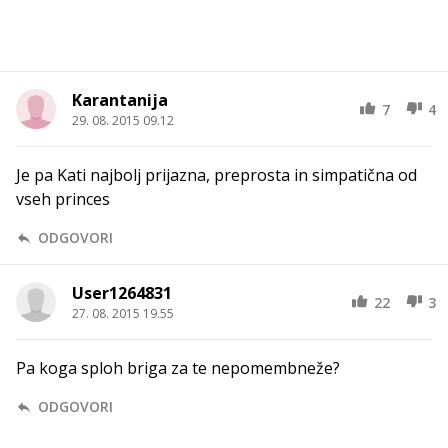
Karantanija
7
4
29. 08. 2015 09.12
Je pa Kati najbolj prijazna, preprosta in simpatična od
vseh princes
ODGOVORI
User1264831
22
3
27. 08. 2015 19.55
Pa koga sploh briga za te nepomembneže?
ODGOVORI