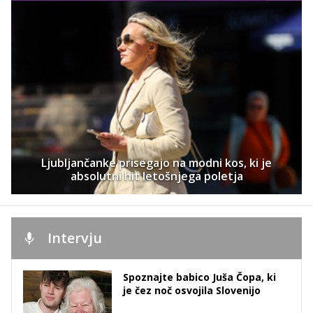
Ljubljančanke prisegajo na modni kos, ki je
absolutni hit letošnjega poletja
Intervju
Spoznajte babico Juša Čopa, ki
je čez noč osvojila Slovenijo