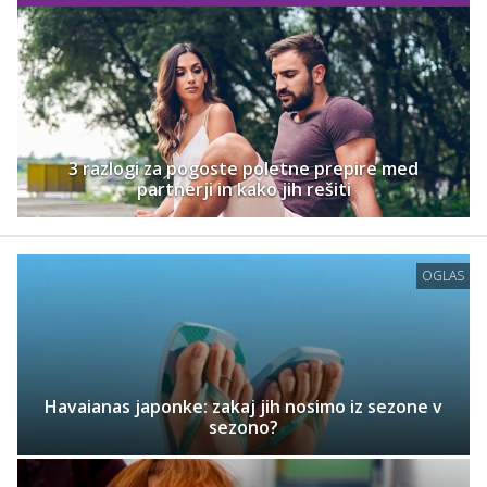
3 razlogi za pogoste poletne prepire med
partnerji in kako jih rešiti
OGLAS
Havaianas japonke: zakaj jih nosimo iz sezone v
sezono?