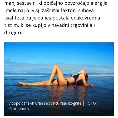
manj sestavin, ki običajno povzročajo alergije,
imele naj bi višji zaščitni faktor, njihova
kvaliteta pa je danes postala enakovredna
tistim, ki se kupijo v navadni trgovini ali
drogeriji.
V dopoldanskih urah se soncu raje izognite.
FOTO:
iStockphoto