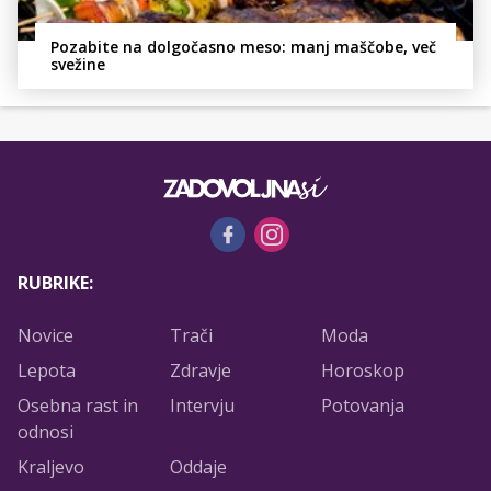
Pozabite na dolgočasno meso: manj maščobe, več
svežine
RUBRIKE:
Novice
Trači
Moda
Lepota
Zdravje
Horoskop
Osebna rast in
Intervju
Potovanja
odnosi
Kraljevo
Oddaje