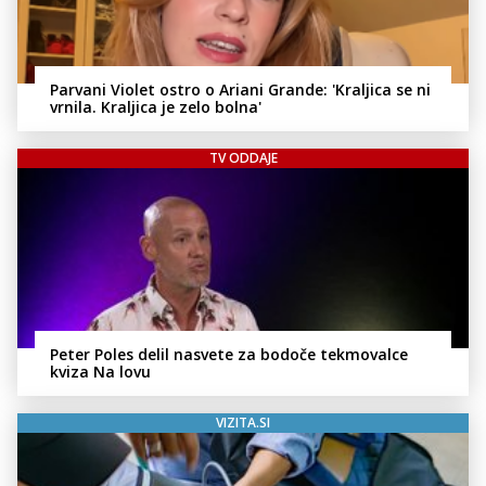
Parvani Violet ostro o Ariani Grande: 'Kraljica se ni
vrnila. Kraljica je zelo bolna'
TV ODDAJE
Peter Poles delil nasvete za bodoče tekmovalce
kviza Na lovu
VIZITA.SI