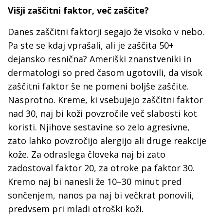
Višji zaščitni faktor, več zaščite?
Danes zaščitni faktorji segajo že visoko v nebo.
Pa ste se kdaj vprašali, ali je zaščita 50+
dejansko resnična? Ameriški znanstveniki in
dermatologi so pred časom ugotovili, da visok
zaščitni faktor še ne pomeni boljše zaščite.
Nasprotno. Kreme, ki vsebujejo zaščitni faktor
nad 30, naj bi koži povzročile več slabosti kot
koristi. Njihove sestavine so zelo agresivne,
zato lahko povzročijo alergijo ali druge reakcije
kože. Za odraslega človeka naj bi zato
zadostoval faktor 20, za otroke pa faktor 30.
Kremo naj bi nanesli že 10–30 minut pred
sončenjem, nanos pa naj bi večkrat ponovili,
predvsem pri mladi otroški koži.