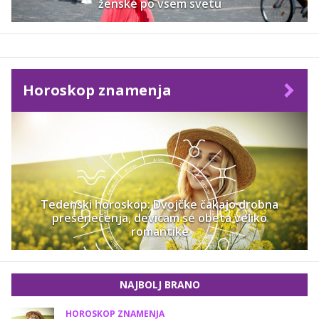
ženske po vsem svetu
Horoskop znamenja
Tedenski horoskop: Dvojčke čakajo drobna
presenečenja, devicam se obeta veliko
romantike
NAJBOLJ BRANO
HOROSKOP ZNAMENJA