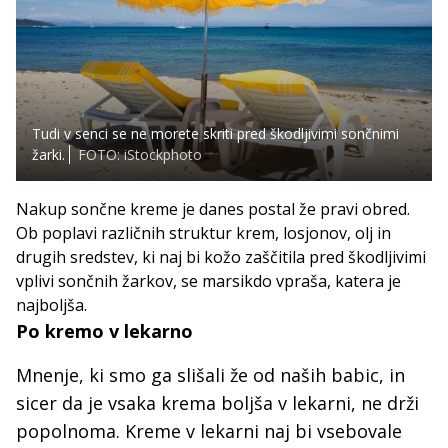
Tudi v senci se ne morete skriti pred škodljivimi sončnimi
žarki.
FOTO: iStockphoto
Nakup sončne kreme je danes postal že pravi obred.
Ob poplavi različnih struktur krem, losjonov, olj in
drugih sredstev, ki naj bi kožo zaščitila pred škodljivimi
vplivi sončnih žarkov, se marsikdo vpraša, katera je
najboljša.
Po kremo v lekarno
Mnenje, ki smo ga slišali že od naših babic, in
sicer da je vsaka krema boljša v lekarni, ne drži
popolnoma. Kreme v lekarni naj bi vsebovale