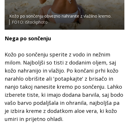
Kožo po sončenju obvezno nahranite z vlažilno kremo.
FOTO: iStockphoto
Nega po sončenju
Kožo po sončenju sperite z vodo in nežnim
milom. Najboljši so tisti z dodanim oljem, saj
kožo nahranijo in vlažijo. Po končani prhi kožo
narahlo obrišite ali 'potapkajte' z brisačo in
nanjo takoj nanesite kremo po sončenju. Lahko
izberete tiste, ki imajo dodana barvila, saj bodo
vašo barvo podaljšala in ohranila, najboljša pa
je izbira kreme z dodatkom aloe vera, ki kožo
umiri in prijetno ohladi.