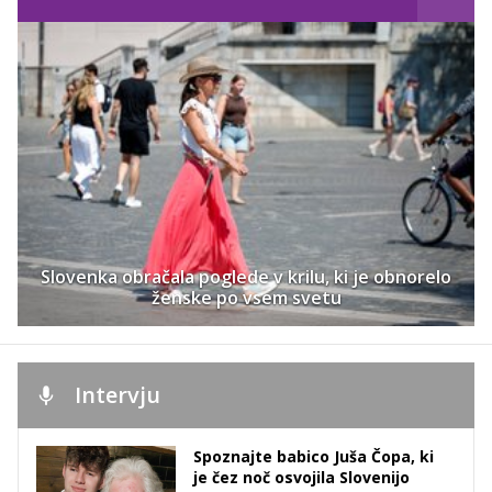
Slovenka obračala poglede v krilu, ki je obnorelo
ženske po vsem svetu
Intervju
Spoznajte babico Juša Čopa, ki
je čez noč osvojila Slovenijo