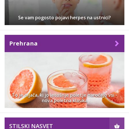
Se vam pogosto pojavi herpes na ustnici?
Prehrana
To je pijača, ki jo letošnje poletje naročajo vsi -
nova poletna klasika
STILSKI NASVET