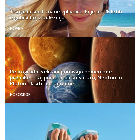
Tragična smrt znane vplivnice, ki je pri 26 letih
izgubila boj z boleznijo
NOVICE
Retrogradni velikani prinašajo pomembne
premike – kaj pomeni, da so Saturn, Neptun in
Pluton hkrati retrogradni?
HOROSKOP