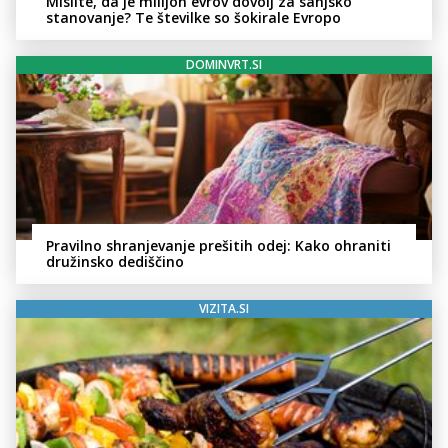
Mislite, da je milijon evrov dovolj za sanjsko
stanovanje? Te številke so šokirale Evropo
DOMINVRT.SI
Pravilno shranjevanje prešitih odej: Kako ohraniti
družinsko dediščino
VIZITA.SI