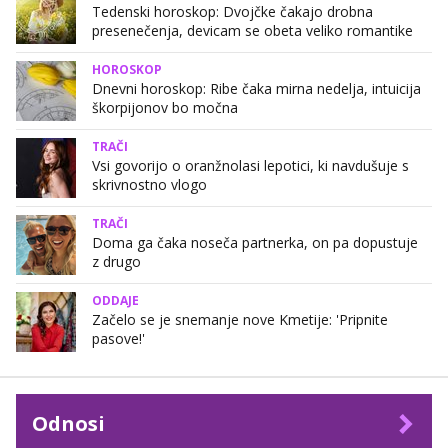
Tedenski horoskop: Dvojčke čakajo drobna
presenečenja, devicam se obeta veliko romantike
HOROSKOP
Dnevni horoskop: Ribe čaka mirna nedelja, intuicija
škorpijonov bo močna
TRAČI
Vsi govorijo o oranžnolasi lepotici, ki navdušuje s
skrivnostno vlogo
TRAČI
Doma ga čaka noseča partnerka, on pa dopustuje
z drugo
ODDAJE
Začelo se je snemanje nove Kmetije: 'Pripnite
pasove!'
Odnosi