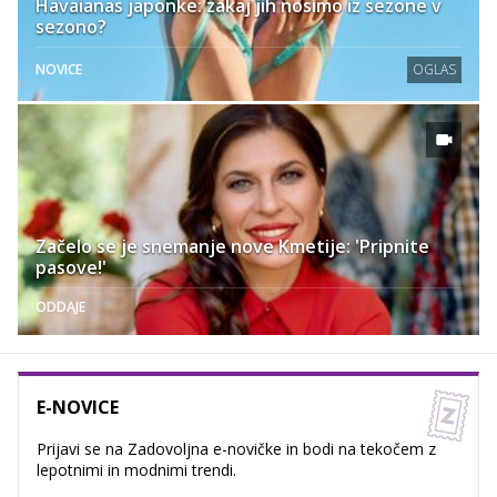
Havaianas japonke: zakaj jih nosimo iz sezone v
sezono?
NOVICE
OGLAS
Začelo se je snemanje nove Kmetije: 'Pripnite
pasove!'
ODDAJE
E-NOVICE
Prijavi se na Zadovoljna e-novičke in bodi na tekočem z
lepotnimi in modnimi trendi.