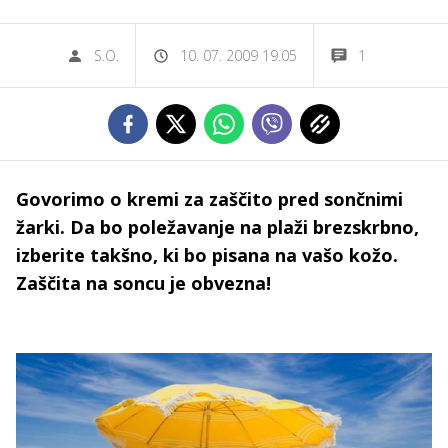
S.O.
10. 07. 2009 19.05
1
Govorimo o kremi za zaščito pred sončnimi
žarki. Da bo poležavanje na plaži brezskrbno,
izberite takšno, ki bo pisana na vašo kožo.
Zaščita na soncu je obvezna!