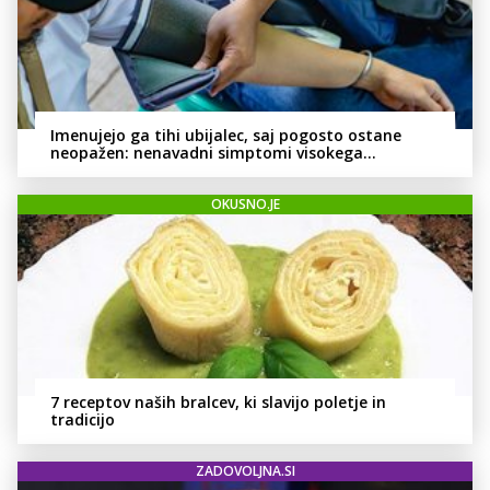
Imenujejo ga tihi ubijalec, saj pogosto ostane
neopažen: nenavadni simptomi visokega
holesterola
OKUSNO.JE
7 receptov naših bralcev, ki slavijo poletje in
tradicijo
ZADOVOLJNA.SI