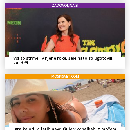
ZADOVOLJNA.SI
Vsi so strmeli v njene roke, šele nato so ugotovili,
kaj drži
MOSKISVET.COM
Igralka pri 51 letih navdušuje v kopalkah: z možem