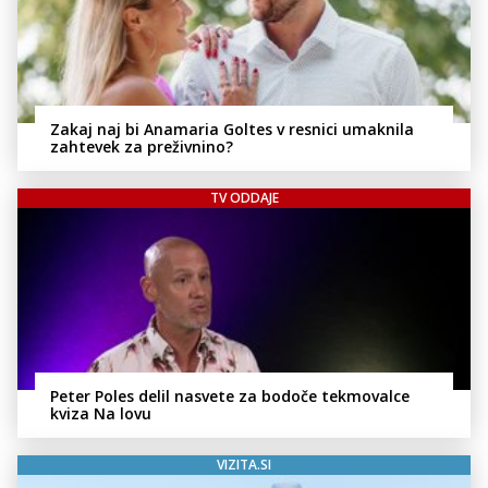
Zakaj naj bi Anamaria Goltes v resnici umaknila
zahtevek za preživnino?
TV ODDAJE
Peter Poles delil nasvete za bodoče tekmovalce
kviza Na lovu
VIZITA.SI