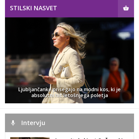
STILSKI NASVET
Ljubljančanke prisegajo na modni kos, ki je
absolutni hit letošnjega poletja
Intervju