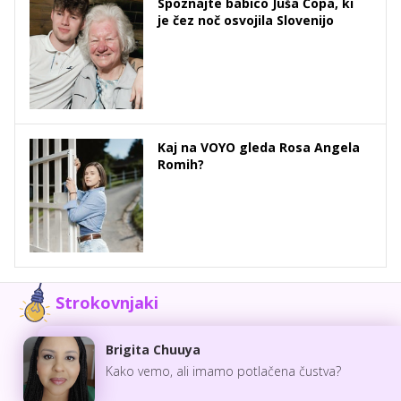
Spoznajte babico Juša Čopa, ki
je čez noč osvojila Slovenijo
Kaj na VOYO gleda Rosa Angela
Romih?
Strokovnjaki
Brigita Chuuya
Kako vemo, ali imamo potlačena čustva?