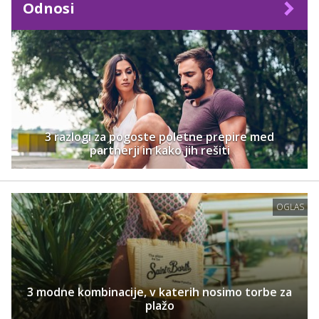
Odnosi
3 razlogi za pogoste poletne prepire med
partnerji in kako jih rešiti
OGLAS
3 modne kombinacije, v katerih nosimo torbe za
plažo