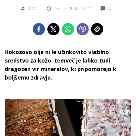
T.M.
16. 12. 2008 17.47
0
Kokosovo olje ni le učinkovito vlažilno
sredstvo za kožo, temveč je lahko tudi
dragocen vir mineralov, ki pripomorejo k
boljšemu zdravju.