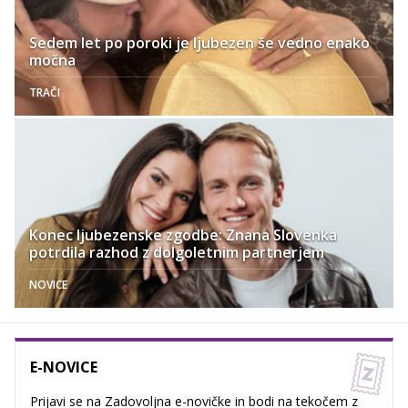
Sedem let po poroki je ljubezen še vedno enako
močna
TRAČI
Konec ljubezenske zgodbe: Znana Slovenka
potrdila razhod z dolgoletnim partnerjem
NOVICE
E-NOVICE
Prijavi se na Zadovoljna e-novičke in bodi na tekočem z