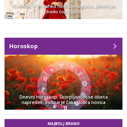
10 kosov, ki jih lahko nosiš že avgusta, jeseni pa
bodo top trend
Horoskop
Dnevni horoskop: Škorpijonom se obeta
napredek, vodnarje čaka dobra novica
NAJBOLJ BRANO