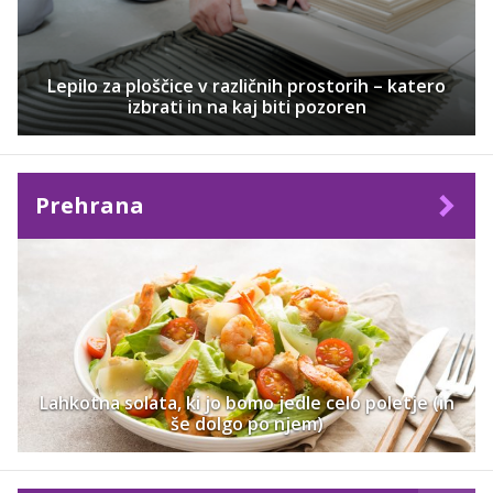
Lepilo za ploščice v različnih prostorih – katero
izbrati in na kaj biti pozoren
Prehrana
Lahkotna solata, ki jo bomo jedle celo poletje (in
še dolgo po njem)