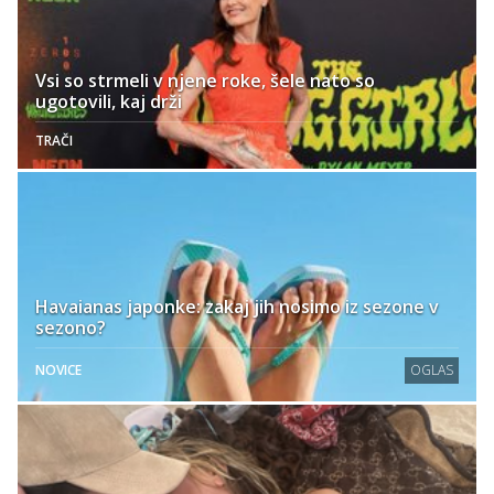
Vsi so strmeli v njene roke, šele nato so
ugotovili, kaj drži
TRAČI
Havaianas japonke: zakaj jih nosimo iz sezone v
sezono?
NOVICE
OGLAS