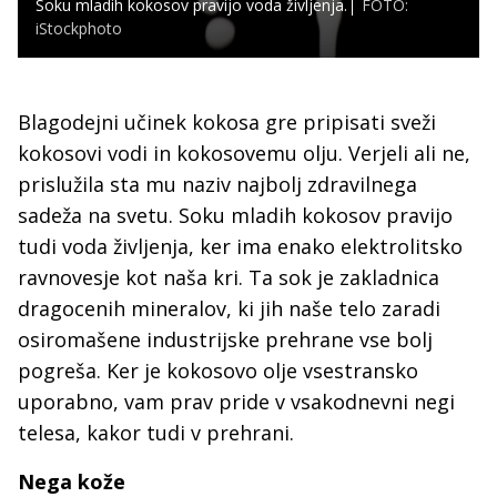
Soku mladih kokosov pravijo voda življenja.
FOTO:
iStockphoto
Blagodejni učinek kokosa gre pripisati sveži
kokosovi vodi in kokosovemu olju. Verjeli ali ne,
prislužila sta mu naziv najbolj zdravilnega
sadeža na svetu. Soku mladih kokosov pravijo
tudi voda življenja, ker ima enako elektrolitsko
ravnovesje kot naša kri. Ta sok je zakladnica
dragocenih mineralov, ki jih naše telo zaradi
osiromašene industrijske prehrane vse bolj
pogreša. Ker je kokosovo olje vsestransko
uporabno, vam prav pride v vsakodnevni negi
telesa, kakor tudi v prehrani.
Nega kože