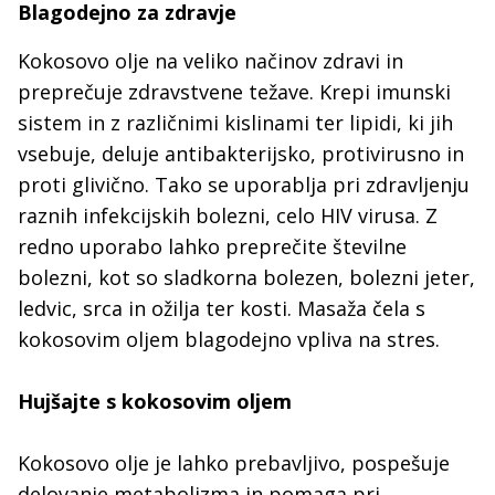
Blagodejno za zdravje
Kokosovo olje na veliko načinov zdravi in
preprečuje zdravstvene težave. Krepi imunski
sistem in z različnimi kislinami ter lipidi, ki jih
vsebuje, deluje antibakterijsko, protivirusno in
proti glivično. Tako se uporablja pri zdravljenju
raznih infekcijskih bolezni, celo HIV virusa. Z
redno uporabo lahko preprečite številne
bolezni, kot so sladkorna bolezen, bolezni jeter,
ledvic, srca in ožilja ter kosti. Masaža čela s
kokosovim oljem blagodejno vpliva na stres.
Hujšajte s kokosovim oljem
Kokosovo olje je lahko prebavljivo, pospešuje
delovanje metabolizma in pomaga pri