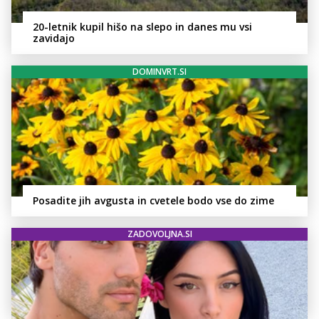
20-letnik kupil hišo na slepo in danes mu vsi
zavidajo
DOMINVRT.SI
Posadite jih avgusta in cvetele bodo vse do zime
ZADOVOLJNA.SI