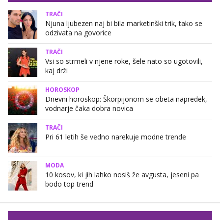
TRAČI
Njuna ljubezen naj bi bila marketinški trik, tako se
odzivata na govorice
TRAČI
Vsi so strmeli v njene roke, šele nato so ugotovili,
kaj drži
HOROSKOP
Dnevni horoskop: Škorpijonom se obeta napredek,
vodnarje čaka dobra novica
TRAČI
Pri 61 letih še vedno narekuje modne trende
MODA
10 kosov, ki jih lahko nosiš že avgusta, jeseni pa
bodo top trend