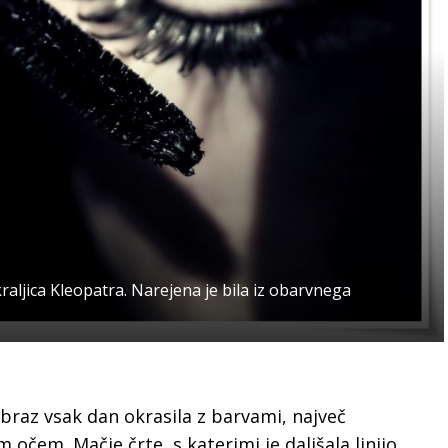
aljica Kleopatra. Narejena je bila iz obarvnega
obraz vsak dan okrasila z barvami, največ
 očem. Mačje črte, s katerimi je daljšala linijo