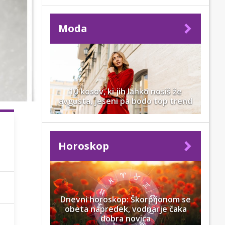
Moda
10 kosov, ki jih lahko nosiš že
avgusta, jeseni pa bodo top trend
Horoskop
Dnevni horoskop: Škorpijonom se
obeta napredek, vodnarje čaka
dobra novica