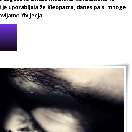
bi je uporabljala že Kleopatra, danes pa si mnoge
vljamo življenja.