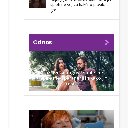
sploh ne ve, za kakšno plovilo
gre
Odnosi
3 razlogi za pogoste poletne
prepire med partnerji in kako jih
rešiti