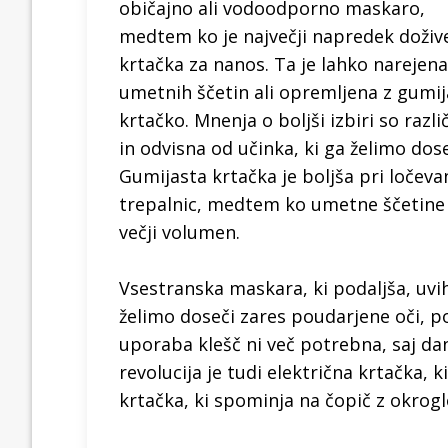
običajno ali vodoodporno maskaro,
medtem ko je največji napredek doživ
krtačka za nanos. Ta je lahko narejena
umetnih ščetin ali opremljena z gumi
krtačko. Mnenja o boljši izbiri so razli
in odvisna od učinka, ki ga želimo dose
Gumijasta krtačka je boljša pri ločeva
trepalnic, medtem ko umetne ščetine
večji volumen.
Vsestranska maskara, ki podaljša, uvih
želimo doseči zares poudarjene oči, 
uporaba klešč ni več potrebna, saj da
revolucija je tudi električna krtačka, k
krtačka, ki spominja na čopič z okrog