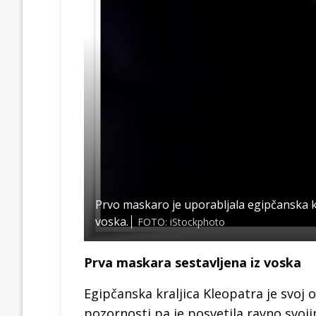
Prvo maskaro je uporabljala egipčanska kr
voska.
FOTO: iStockphoto
Prva maskara sestavljena iz voska
Egipčanska kraljica Kleopatra je svoj 
pozornosti pa je posvetila ravno svojim