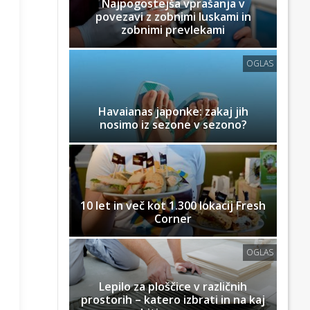
Najpogostejša vprašanja v
povezavi z zobnimi luskami in
zobnimi prevlekami
OGLAS
Havaianas japonke: zakaj jih
nosimo iz sezone v sezono?
10 let in več kot 1.300 lokacij Fresh
Corner
OGLAS
Lepilo za ploščice v različnih
prostorih – katero izbrati in na kaj