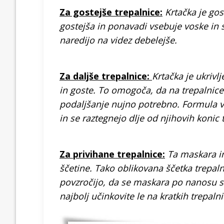
Za gostejše trepalnice:
Krtačka je gos
gostejša in ponavadi vsebuje voske in s
naredijo na videz debelejše.
Za daljše trepalnice:
Krtačka je ukrivl
in goste. To omogoča, da na trepalnice
podaljšanje nujno potrebno. Formula vs
in se raztegnejo dlje od njihovih konic
Za privihane trepalnice:
Ta maskara im
ščetine. Tako oblikovana ščetka trepal
povzročijo, da se maskara po nanosu sk
najbolj učinkovite le na kratkih trepaln