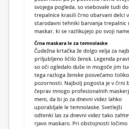
svojega pogleda, so vsebovale tudi do
trepalnice krasili črno obarvani delci
starodavni tehniki barvanja trepalnic
maskar, ki se razlikujejo po svoji na
Črna maskara le za temnolaske
Čudežna krtačka že dolgo velja za najb
priljubljeno ličilo žensk. Legenda pravi
so oči ogledalo duše in mogoče jim tud
tega razloga ženske posvečamo toliko
pozornosti. Najbolj pogosta je v črni b
čeprav mnogo profesionalnih masker
meni, da bi jo za dnevni videz lahko
uporabljale le temnolaske. Svetlejši
odtenki las za dnevni videz tako zahte
rjavo maskaro. Pri obstojnosti ločimo