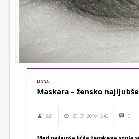
MODA
Maskara – žensko najljubše 
S.O.
09. 09. 2010 18.43
0
Med najljupša ličila ženskega spola