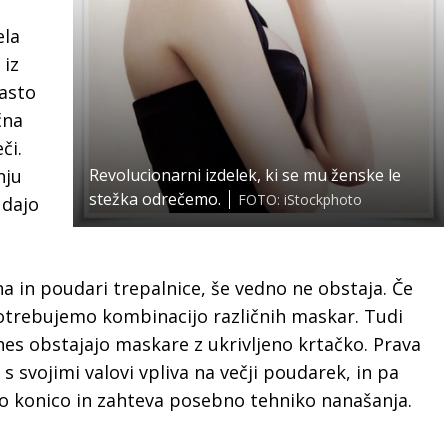
ela
 iz
jasto
čna
či.
nju
Revolucionarni izdelek, ki se mu ženske le
stežka odrečemo.
FOTO: iStockphoto
 dajo
a in poudari trepalnice, še vedno ne obstaja. Če
potrebujemo kombinacijo različnih maskar. Tudi
nes obstajajo maskare z ukrivljeno krtačko. Prava
i s svojimi valovi vpliva na večji poudarek, in pa
lo konico in zahteva posebno tehniko nanašanja.