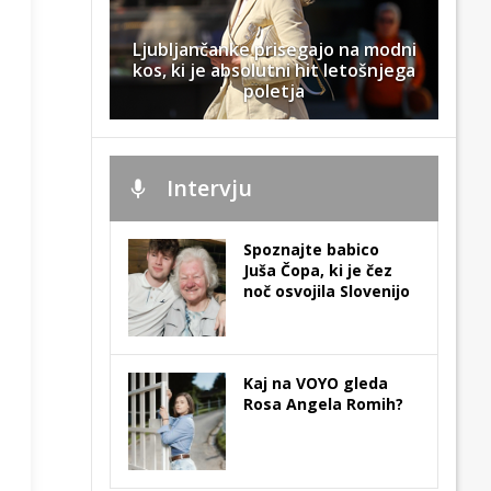
Ljubljančanke prisegajo na modni
kos, ki je absolutni hit letošnjega
poletja
Intervju
Spoznajte babico
Juša Čopa, ki je čez
noč osvojila Slovenijo
Kaj na VOYO gleda
Rosa Angela Romih?