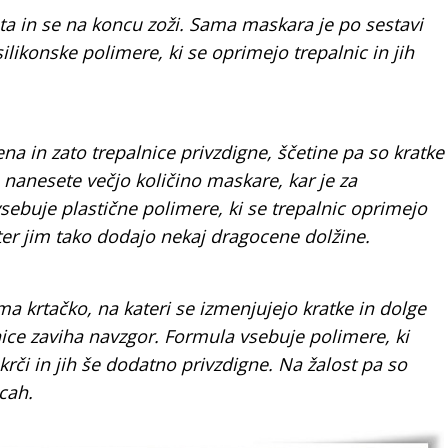
ta in se na koncu zoži. Sama maskara je po sestavi
ilikonske polimere, ki se oprimejo trepalnic in jih
jena in zato trepalnice privzdigne, ščetine pa so kratke
 nanesete večjo količino maskare, kar je za
ebuje plastične polimere, ki se trepalnic oprimejo
 ter jim tako dodajo nekaj dragocene dolžine.
a krtačko, na kateri se izmenjujejo kratke in dolge
nice zaviha navzgor. Formula vsebuje polimere, ki
rči in jih še dodatno privzdigne. Na žalost pa so
icah.