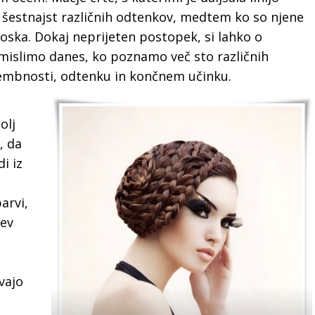
 šestnajst različnih odtenkov, medtem ko so njene
 voska. Dokaj neprijeten postopek, si lahko o
 mislimo danes, ko poznamo več sto različnih
membnosti, odtenku in končnem učinku.
olj
, da
i iz
arvi,
jev
vajo