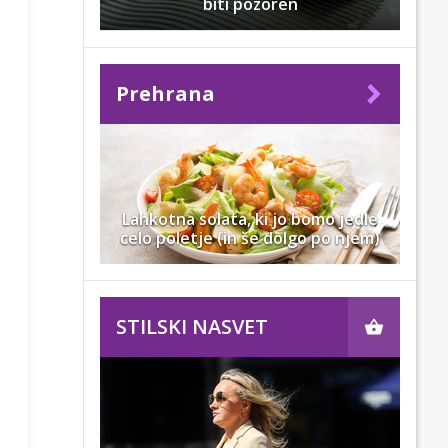
biti pozoren
Prehrana
Lahkotna solata, ki jo bomo jedle
celo poletje (in še dolgo po njem)
STILSKI NASVET