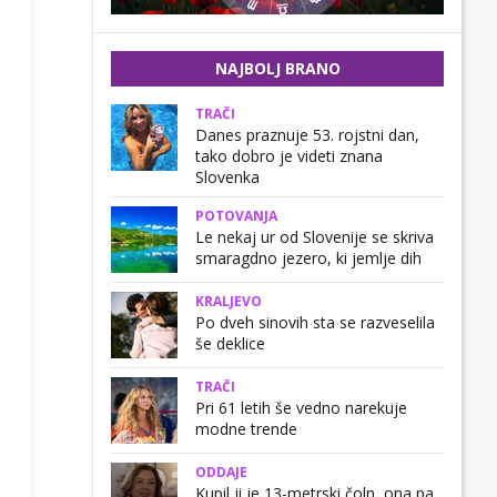
NAJBOLJ BRANO
TRAČI
Danes praznuje 53. rojstni dan,
tako dobro je videti znana
Slovenka
POTOVANJA
Le nekaj ur od Slovenije se skriva
smaragdno jezero, ki jemlje dih
KRALJEVO
Po dveh sinovih sta se razveselila
še deklice
TRAČI
Pri 61 letih še vedno narekuje
modne trende
ODDAJE
Kupil ji je 13-metrski čoln, ona pa