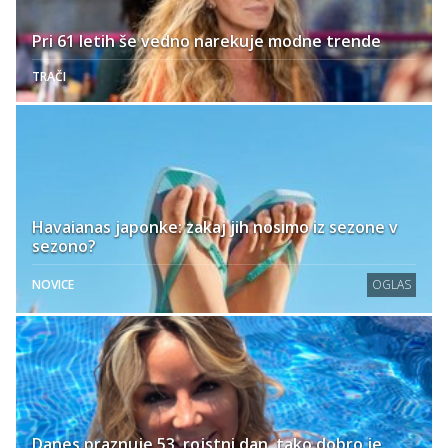
Pri 61 letih še vedno narekuje modne trende
TRAČI
Havaianas japonke: zakaj jih nosimo iz sezone v
sezono?
NOVICE
OGLAS
Danes praznuje 53. rojstni dan, tako dobro je