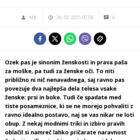
M.K.
26. 02. 2015 07.58
6
Ozek pas je sinonim ženskosti in prava paša
za moške, pa tudi za ženske oči. To niti
približno ni nič nenavadnega, saj ravno pas
povezuje dva najlepša dela telesa vsake
ženske: prsi in boke. Tudi če spadate med
tiste posameznice, ki se ne morejo pohvaliti z
ravno idealno postavo, naj se vas nikar ne loti
obup. Z nekaj modnimi triki in izbiro pravih
oblačil si namreč lahko pričarate naravnost