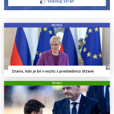
Všečkaj stran
NOVICE
Znano, kdo je bil v vozilu s predsednico države
ŠPORT