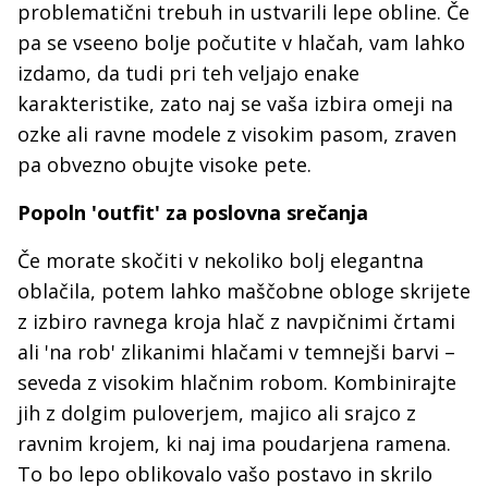
problematični trebuh in ustvarili lepe obline. Če
pa se vseeno bolje počutite v hlačah, vam lahko
izdamo, da tudi pri teh veljajo enake
karakteristike, zato naj se vaša izbira omeji na
ozke ali ravne modele z visokim pasom, zraven
pa obvezno obujte visoke pete.
Popoln 'outfit' za poslovna srečanja
Če morate skočiti v nekoliko bolj elegantna
oblačila, potem lahko maščobne obloge skrijete
z izbiro ravnega kroja hlač z navpičnimi črtami
ali 'na rob' zlikanimi hlačami v temnejši barvi –
seveda z visokim hlačnim robom. Kombinirajte
jih z dolgim puloverjem, majico ali srajco z
ravnim krojem, ki naj ima poudarjena ramena.
To bo lepo oblikovalo vašo postavo in skrilo