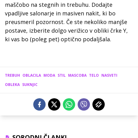
maščobo na stegnih in trebuhu. Dodajte
vpadljive salonarje in masiven nakit, ki bo
preusmeril pozornost. Če ste nekoliko manjše
postave, izberite dolgo verižico v obliki črke Y,
ki vas bo (poleg pet) optično podaljšala.
TREBUH
OBLACILA
MODA
STIL
MASCOBA
TELO
NASVETI
OBLEKA
SUKNJIC
SORODNI ČLANKI