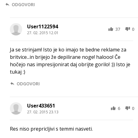
ODGOVORI
User1122594
37
0
27. 02. 2015 12.01
Ja se strinjam! Isto je ko imajo te bedne reklame za
britvice...in brijejo že depilirane noge! halooo! Če
hočejo nas impresijonirat daj obrijte gorilo! :)) Isto je
tukaj :)
ODGOVORI
User433651
6
0
27. 02. 2015 23.13
Res niso prepricljivi s temmi nasveti.