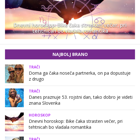
Dnevni horoskop: Bike čaka strasten večer, pri
tehtnicah bo vladala romantika
NAJBOLJ BRANO
TRAČI
Doma ga čaka noseča partnerka, on pa dopustuje
z drugo
TRAČI
Danes praznuje 53. rojstni dan, tako dobro je videti
znana Slovenka
HOROSKOP
Dnevni horoskop: Bike čaka strasten večer, pri
tehtnicah bo vladala romantika
TRAČI