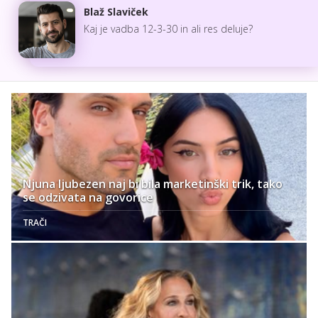
Blaž Slaviček
Kaj je vadba 12-3-30 in ali res deluje?
Njuna ljubezen naj bi bila marketinški trik, tako
se odzivata na govorice
TRAČI