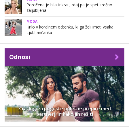
Poročena je bila trikrat, zdaj pa je spet srečno
zaljubljena
MODA
Krilo v koralnem odtenku, ki ga želi imeti vsaka
Ljubljančanka
Odnosi
3 razlogi za pogoste poletne prepire med
partnerji in kako jih rešiti