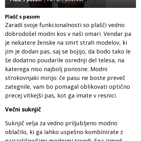
Plašč s pasom
Zaradi svoje funkcionalnosti so plašči vedno
dobrodošel modni kos v naši omari. Vendar pa
je nekatere ženske na smrt strah modelov, ki
jim je dodan pas, saj se bojijo, da bodo tako le
še dodatno poudarile osrednji del telesa, na
katerega niso najbolj ponosne. Modni
strokovnjaki mirijo: če pasu ne boste preveč
zategnile, vam bo pomagal oblikovati optično
precej vitkejši pas, kot ga imate v resnici.
Večni suknjič
Suknjič velja za vedno priljubljeno modno
oblačilo, ki ga lahko uspešno kombinirate z
najrazličnejšimi modnimi trendi. Ena izmed