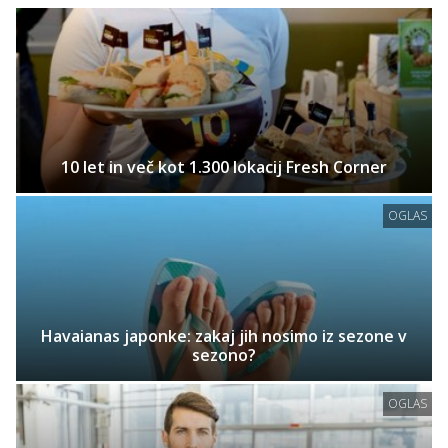
10 let in več kot 1.300 lokacij Fresh Corner
OGLAS
Havaianas japonke: zakaj jih nosimo iz sezone v
sezono?
OGLAS