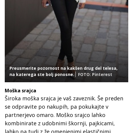
Preusmerite pozornost na kakšen drug del telesa,
na katerega ste bolj ponosne.
FOTO: Pinterest
Moška srajca
Široka moška srajca je vaš zaveznik. Še preden
se odpravite po nakupih, pa pokukajte v
partnerjevo omaro. Moško srajco lahko
kombinirate z udobnimi škornji, pajkicami,
lahko pa tudi z že omenjenimi elastičnimi