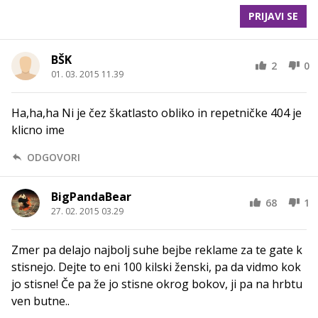
PRIJAVI SE
BŠK
2
0
01. 03. 2015 11.39
Ha,ha,ha Ni je čez škatlasto obliko in repetničke 404 je
klicno ime
ODGOVORI
BigPandaBear
68
1
27. 02. 2015 03.29
Zmer pa delajo najbolj suhe bejbe reklame za te gate k
stisnejo. Dejte to eni 100 kilski ženski, pa da vidmo kok
jo stisne! Če pa že jo stisne okrog bokov, ji pa na hrbtu
ven butne..