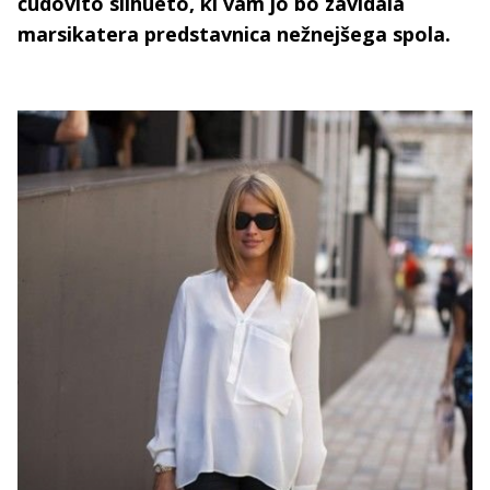
čudovito silhueto, ki vam jo bo zavidala
marsikatera predstavnica nežnejšega spola.