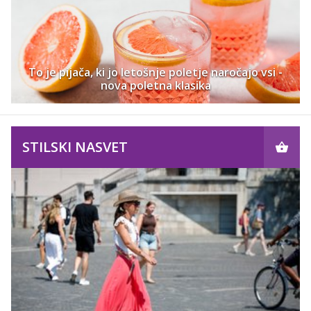
To je pijača, ki jo letošnje poletje naročajo vsi -
nova poletna klasika
STILSKI NASVET