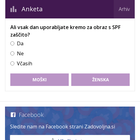
Anketa
Arhiv
Ali vsak dan uporabljate kremo za obraz s SPF
zaščito?
Da
Ne
Včasih
MOŠKI
ŽENSKA
Facebook
Sledite nam na Facebook strani Zadovoljna.si