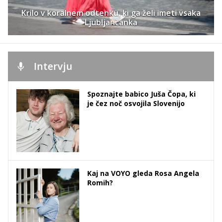
Krilo v koralnem odtenku, ki ga želi imeti vsaka
Ljubljančanka
Intervju
Spoznajte babico Juša Čopa, ki
je čez noč osvojila Slovenijo
Kaj na VOYO gleda Rosa Angela
Romih?