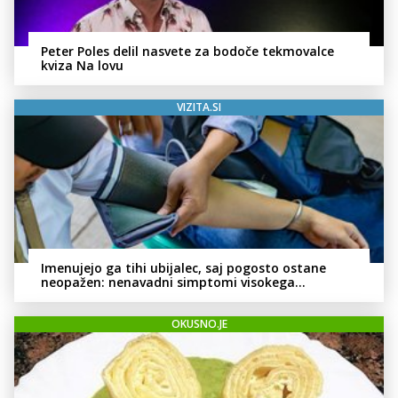
Peter Poles delil nasvete za bodoče tekmovalce
kviza Na lovu
VIZITA.SI
Imenujejo ga tihi ubijalec, saj pogosto ostane
neopažen: nenavadni simptomi visokega
holesterola
OKUSNO.JE