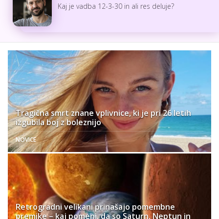
Kaj je vadba 12-3-30 in ali res deluje?
Tragična smrt znane vplivnice, ki je pri 26 letih
izgubila boj z boleznijo
NOVICE
Retrogradni velikani prinašajo pomembne
premike – kaj pomeni, da so Saturn, Neptun in