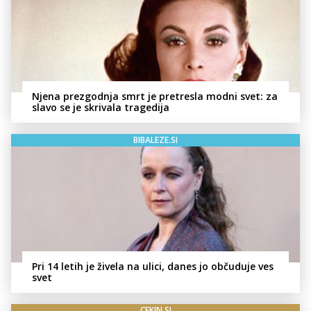
Njena prezgodnja smrt je pretresla modni svet: za
slavo se je skrivala tragedija
BIBALEZE.SI
Pri 14 letih je živela na ulici, danes jo občuduje ves
svet
CEKIN.SI