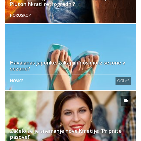
Pluton hkrati retrogradni?
HOROSKOP
Havaianas japonke: zakaj jih nosimo iz sezone v
sezono?
NOVICE
OGLAS
Začelo se je snemanje nove Kmetije: 'Pripnite
pasove!'