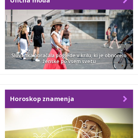
Ulična moda
Slovenka obračala poglede v krilu, ki je obnorelo
ženske po vsem svetu
Horoskop znamenja