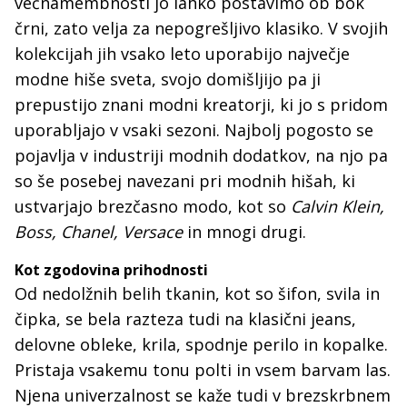
večnamembnosti jo lahko postavimo ob bok
črni, zato velja za nepogrešljivo klasiko. V svojih
kolekcijah jih vsako leto uporabijo največje
modne hiše sveta, svojo domišljijo pa ji
prepustijo znani modni kreatorji, ki jo s pridom
uporabljajo v vsaki sezoni. Najbolj pogosto se
pojavlja v industriji modnih dodatkov, na njo pa
so še posebej navezani pri modnih hišah, ki
ustvarjajo brezčasno modo, kot so
Calvin Klein,
Boss, Chanel, Versace
in mnogi drugi.
Kot zgodovina prihodnosti
Od nedolžnih belih tkanin, kot so šifon, svila in
čipka, se bela razteza tudi na klasični jeans,
delovne obleke, krila, spodnje perilo in kopalke.
Pristaja vsakemu tonu polti in vsem barvam las.
Njena univerzalnost se kaže tudi v brezskrbnem