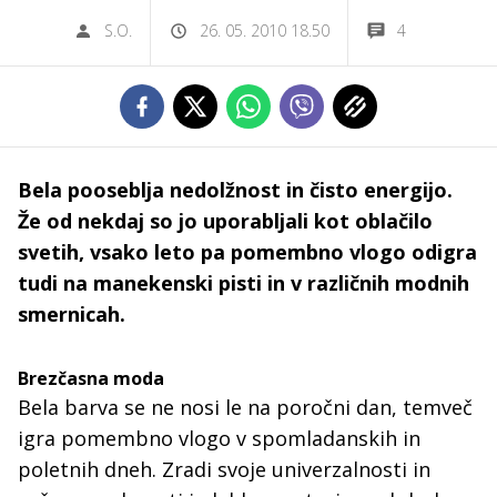
S.O.
26. 05. 2010 18.50
4
Bela pooseblja nedolžnost in čisto energijo.
Že od nekdaj so jo uporabljali kot oblačilo
svetih, vsako leto pa pomembno vlogo odigra
tudi na manekenski pisti in v različnih modnih
smernicah.
Brezčasna moda
Bela barva se ne nosi le na poročni dan, temveč
igra pomembno vlogo v spomladanskih in
poletnih dneh. Zradi svoje univerzalnosti in