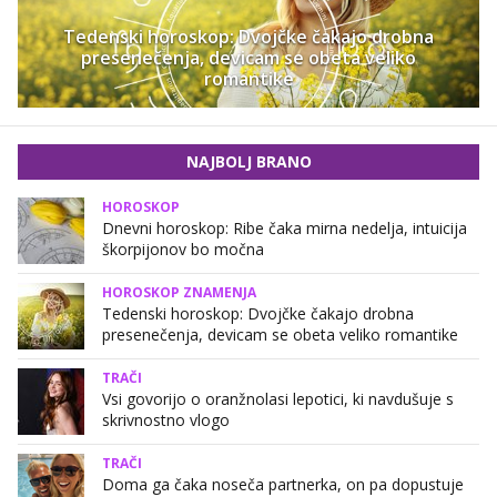
Tedenski horoskop: Dvojčke čakajo drobna
presenečenja, devicam se obeta veliko
romantike
NAJBOLJ BRANO
HOROSKOP
Dnevni horoskop: Ribe čaka mirna nedelja, intuicija
škorpijonov bo močna
HOROSKOP ZNAMENJA
Tedenski horoskop: Dvojčke čakajo drobna
presenečenja, devicam se obeta veliko romantike
TRAČI
Vsi govorijo o oranžnolasi lepotici, ki navdušuje s
skrivnostno vlogo
TRAČI
Doma ga čaka noseča partnerka, on pa dopustuje