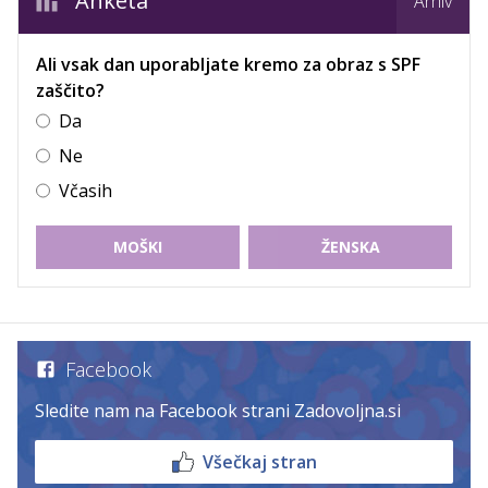
Anketa
Arhiv
Ali vsak dan uporabljate kremo za obraz s SPF
zaščito?
Da
Ne
Včasih
MOŠKI
ŽENSKA
Facebook
Sledite nam na Facebook strani Zadovoljna.si
Všečkaj stran