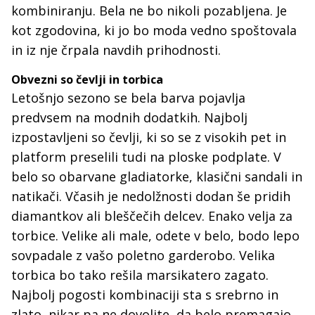
kombiniranju. Bela ne bo nikoli pozabljena. Je
kot zgodovina, ki jo bo moda vedno spoštovala
in iz nje črpala navdih prihodnosti.
Obvezni so čevlji in torbica
Letošnjo sezono se bela barva pojavlja
predvsem na modnih dodatkih. Najbolj
izpostavljeni so čevlji, ki so se z visokih pet in
platform preselili tudi na ploske podplate. V
belo so obarvane gladiatorke, klasični sandali in
natikači. Včasih je nedolžnosti dodan še pridih
diamantkov ali bleščečih delcev. Enako velja za
torbice. Velike ali male, odete v belo, bodo lepo
sovpadale z vašo poletno garderobo. Velika
torbica bo tako rešila marsikatero zagato.
Najbolj pogosti kombinaciji sta s srebrno in
zlato, nikar pa ne dovolite, da belo premagajo