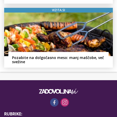
VIZITA.SI
Pozabite na dolgočasno meso: manj maščobe, več
svežine
RUBRIKE: