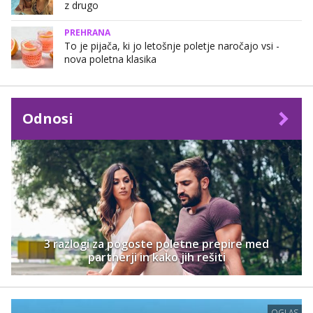
z drugo
PREHRANA
To je pijača, ki jo letošnje poletje naročajo vsi -
nova poletna klasika
Odnosi
3 razlogi za pogoste poletne prepire med
partnerji in kako jih rešiti
OGLAS