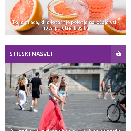
To je pijača, ki jo letošnje poletje naročajo vsi -
nova poletna klasika
STILSKI NASVET
Slovenka obračala poglede v krilu, ki je obnorelo