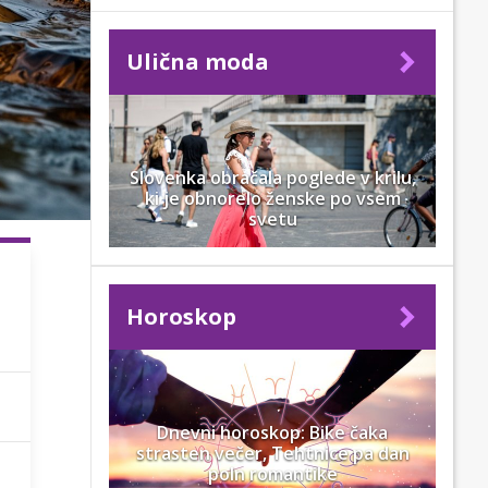
Ulična moda
Slovenka obračala poglede v krilu,
ki je obnorelo ženske po vsem
svetu
Horoskop
Dnevni horoskop: Bike čaka
strasten večer, Tehtnice pa dan
poln romantike