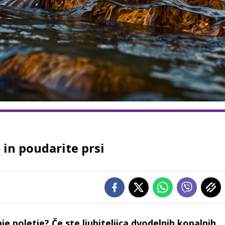
in poudarite prsi
je poletje? Če ste ljubiteljica dvodelnih kopalnih