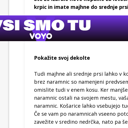
krpic in imate majhne do srednje prs
Pokažite svoj dekolte
Tudi majhne ali srednje prsi lahko v k
brez naramnic so namenjeni predvsem l
omislite tudi v enem kosu. Ker manjše
naramnic ostali na svojem mestu, va
naramnic. Košarice lahko vsebujejo tudi
Če se vam po naramnicah vseeno potoži,
zavežite v sredino nedrčka, nato pa še 