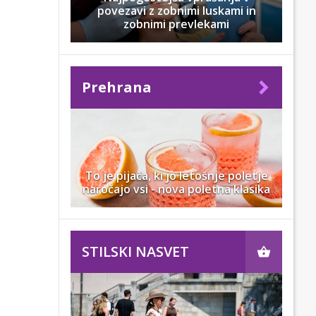
povezavi z zobnimi luskami in
zobnimi prevlekami
Prehrana
To je pijača, ki jo letošnje poletje
naročajo vsi - nova poletna klasika
STILSKI NASVET