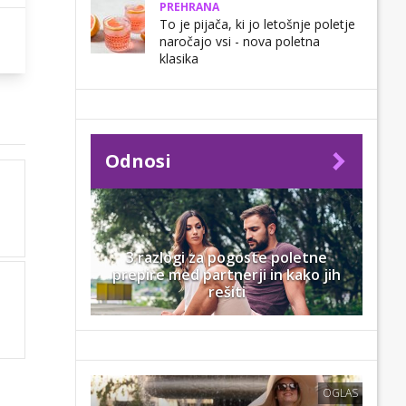
PREHRANA
To je pijača, ki jo letošnje poletje
naročajo vsi - nova poletna
klasika
Odnosi
3 razlogi za pogoste poletne
prepire med partnerji in kako jih
rešiti
OGLAS