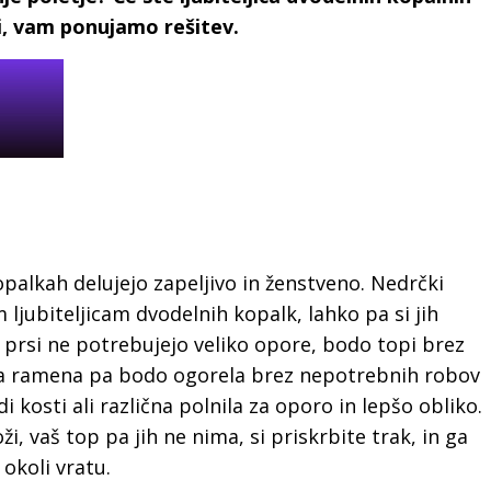
i, vam ponujamo rešitev.
opalkah delujejo zapeljivo in ženstveno. Nedrčki
jubiteljicam dvodelnih kopalk, lahko pa si jih
 prsi ne potrebujejo veliko opore, bodo topi brez
ša ramena pa bodo ogorela brez nepotrebnih robov
 kosti ali različna polnila za oporo in lepšo obliko.
 vaš top pa jih ne nima, si priskrbite trak, in ga
okoli vratu.