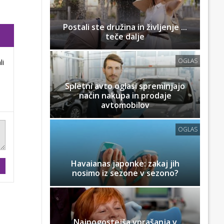
Postali ste družina in življenje ...
teče dalje
OGLAS
li
Spletni avto oglasi spreminjajo
način nakupa in prodaje
avtomobilov
OGLAS
Havaianas japonke: zakaj jih
nosimo iz sezone v sezono?
Najpogostejša vprašanja v