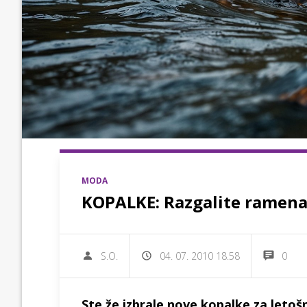
MODA
KOPALKE: Razgalite ramena 
S.O.
04. 07. 2010 18.58
0
Ste že izbrale nove kopalke za letošn