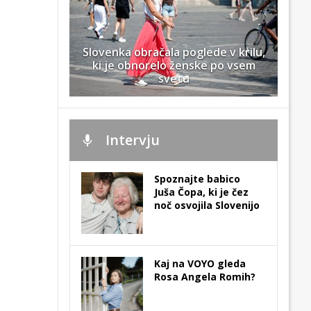
Slovenka obračala poglede v krilu,
ki je obnorelo ženske po vsem
svetu
Intervju
Spoznajte babico
Juša Čopa, ki je čez
noč osvojila Slovenijo
Kaj na VOYO gleda
Rosa Angela Romih?