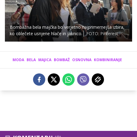
Bombažna bela majčka bo verjetno najprimernejša izbira,
ko oblečete usnjene hlače in jaknico.
FOTO: Pinterest
MODA
BELA
MAJICA
BOMBAŽ
OSNOVNA
KOMBINIRANJE