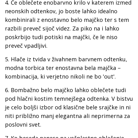
4. Če oblečete enobarvno krilo v katerem izmed
neonskih odtenkov, jo boste lahko idealno
kombinirali z enostavno belo majčko ter s tem
razbili preveč sijoč videz. Za piko na i lahko
poskrbijo tudi potiski na majčki, če le niso
preveč vpadljivi.
5. Hlače iz tvida v živahnem barvnem odtenku,
modna torbica ter enostavna bela majčka –
kombinacija, ki verjetno nikoli ne bo 'out'.
6. Bombažno belo majčko lahko oblečete tudi
pod hlačni kostim temnejšega odtenka. V bistvu
je celo boljši izbor od klasične bele srajčke in ni
niti približno manj elegantna ali neprimerna za
poslovni svet.