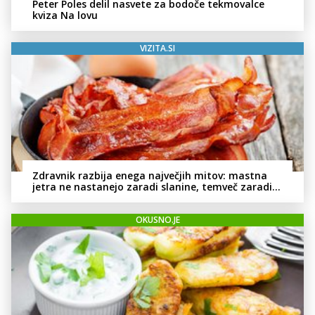
Peter Poles delil nasvete za bodoče tekmovalce
kviza Na lovu
VIZITA.SI
Zdravnik razbija enega največjih mitov: mastna
jetra ne nastanejo zaradi slanine, temveč zaradi
živila, ki ga imamo vsi radi
OKUSNO.JE