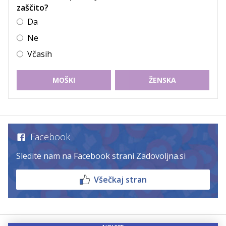
zaščito?
Da
Ne
Včasih
MOŠKI
ŽENSKA
Facebook
Sledite nam na Facebook strani Zadovoljna.si
Všečkaj stran