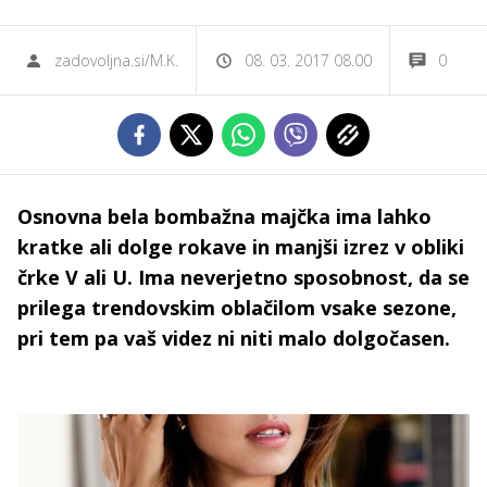
zadovoljna.si/M.K.
08. 03. 2017 08.00
0
Osnovna bela bombažna majčka ima lahko
kratke ali dolge rokave in manjši izrez v obliki
črke V ali U. Ima neverjetno sposobnost, da se
prilega trendovskim oblačilom vsake sezone,
pri tem pa vaš videz ni niti malo dolgočasen.