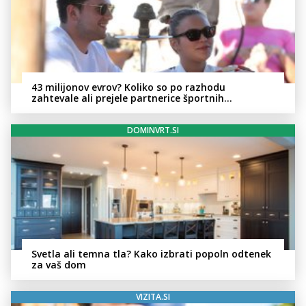
43 milijonov evrov? Koliko so po razhodu
zahtevale ali prejele partnerice športnih
zvezdnikov
DOMINVRT.SI
Svetla ali temna tla? Kako izbrati popoln odtenek
za vaš dom
VIZITA.SI