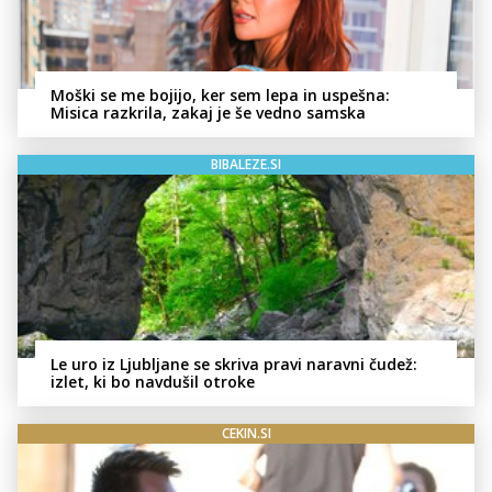
Moški se me bojijo, ker sem lepa in uspešna:
Misica razkrila, zakaj je še vedno samska
BIBALEZE.SI
Le uro iz Ljubljane se skriva pravi naravni čudež:
izlet, ki bo navdušil otroke
CEKIN.SI