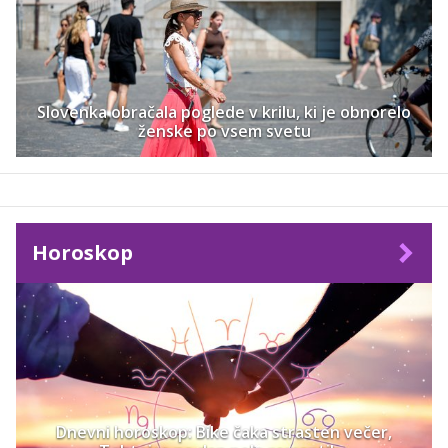
Slovenka obračala poglede v krilu, ki je obnorelo
ženske po vsem svetu
Horoskop
Dnevni horoskop: Bike čaka strasten večer,