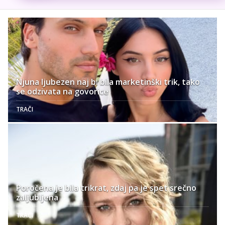
Njuna ljubezen naj bi bila marketinški trik, tako
se odzivata na govorice
TRAČI
Poročena je bila trikrat, zdaj pa je spet srečno
zaljubljena
TRAČI