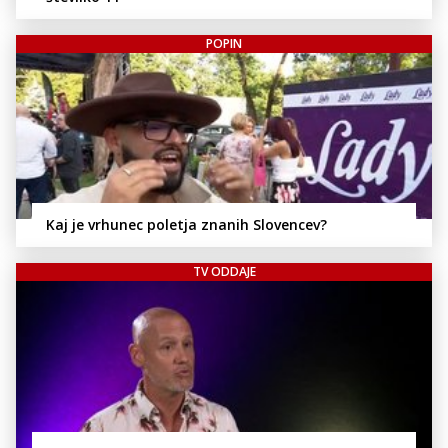
POPIN
Kaj je vrhunec poletja znanih Slovencev?
TV ODDAJE