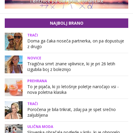
Tehtnice pa dan poln romantike
NAJBOLJ BRANO
TRAČI
Doma ga čaka noseča partnerka, on pa dopustuje
z drugo
NOVICE
Tragična smrt znane vplivnice, ki je pri 26 letih
izgubila boj z boleznijo
PREHRANA
To je pijača, ki jo letošnje poletje naročajo vsi -
nova poletna klasika
TRAČI
Poročena je bila trikrat, zdaj pa je spet srečno
zaljubljena
ULIČNA MODA
Slovenka obračala poglede v krilu, ki je obnorelo