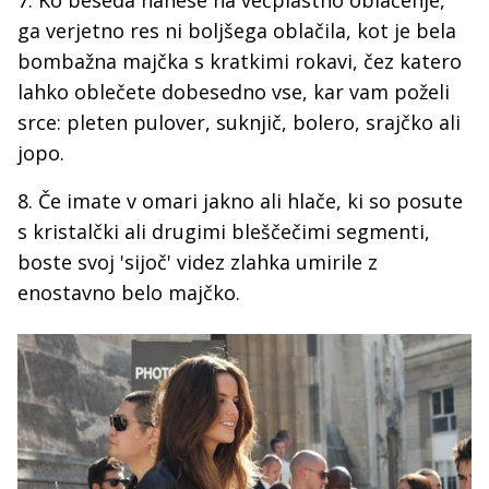
7. Ko beseda nanese na večplastno oblačenje,
ga verjetno res ni boljšega oblačila, kot je bela
bombažna majčka s kratkimi rokavi, čez katero
lahko oblečete dobesedno vse, kar vam poželi
srce: pleten pulover, suknjič, bolero, srajčko ali
jopo.
8. Če imate v omari jakno ali hlače, ki so posute
s kristalčki ali drugimi bleščečimi segmenti,
boste svoj 'sijoč' videz zlahka umirile z
enostavno belo majčko.