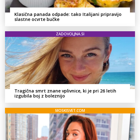
Klasična panada odpade: tako Italijani pripravijo
slastne ocvrte bučke
ZADOVOLJNA.SI
Tragična smrt znane vplivnice, ki je pri 26 letih
izgubila boj z boleznijo
MOSKISVET.COM