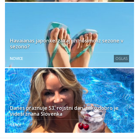
Havaianas japonke: zakaj jih nosimo iz sezone v
sezono?
NOVICE
OGLAS
Danes praznuje 53. rojstni dan, tako dobro je
videti znana Slovenka
TRAČI