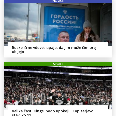
NOVICE
Ruske 'črne vdove': upajo, da jim može čim prej
ubijejo
ŠPORT
Velika čast: Kingsi bodo upokojili Kopitarjevo
številko 11