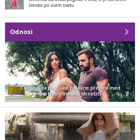
ženske po vsem svetu
Odnosi
3 razlogi za pogoste poletne prepire med
partnerji in kako jih rešiti
OGLAS