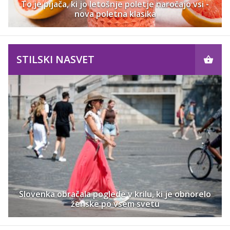
To je pijača, ki jo letošnje poletje naročajo vsi -
nova poletna klasika
STILSKI NASVET
Slovenka obračala poglede v krilu, ki je obnorelo
ženske po vsem svetu