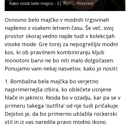
Kako nositi belo majico - 5
FOTO: Pinterest
Osnovno belo majčko v modnih trgovinah
najdemo v vsakem letnem času. Še več, svoj
prostor skoraj vedno najde tudi v kolekcijah
visoke mode. Gre torej za nepogrešljiv modni
kos, ki ob pravilnem kombiniranju kljub
monotoni barvi ne bo niti malo dolgočasen.
Ponujamo vam nekaj nasvetov, kako jo nositi:
1. Bombažna bela majčka bo verjetno
najprimernejša izbira, ko oblečete usnjene
hlače in jaknico. Resda bo v ozadju, kar pa se v
primeru takega 'outfita' od nje tudi pričakuje.
Dejstvo je, da bo primerno ublažila rockerski
stil in iz vas naredila pravo modno ikono.