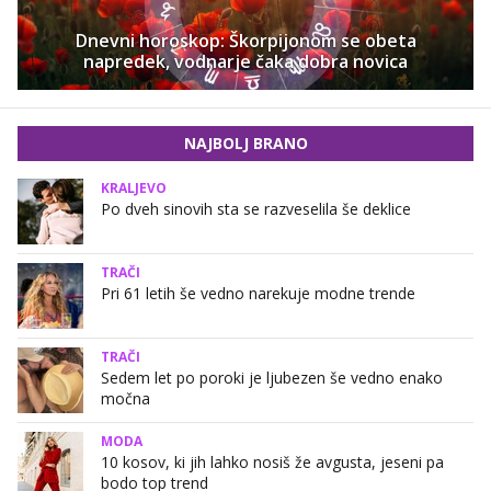
Dnevni horoskop: Škorpijonom se obeta
napredek, vodnarje čaka dobra novica
NAJBOLJ BRANO
KRALJEVO
Po dveh sinovih sta se razveselila še deklice
TRAČI
Pri 61 letih še vedno narekuje modne trende
TRAČI
Sedem let po poroki je ljubezen še vedno enako
močna
MODA
10 kosov, ki jih lahko nosiš že avgusta, jeseni pa
bodo top trend