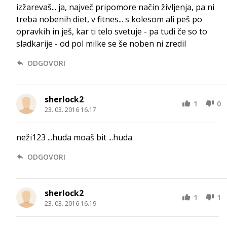
izžarevaš... ja, največ pripomore način življenja, pa ni
treba nobenih diet, v fitnes... s kolesom ali peš po
opravkih in ješ, kar ti telo svetuje - pa tudi če so to
sladkarije - od pol milke se še noben ni zredil
ODGOVORI
sherlock2
1
0
23. 03. 2016 16.17
neži123 ...huda moaš bit ...huda
ODGOVORI
sherlock2
1
1
23. 03. 2016 16.19