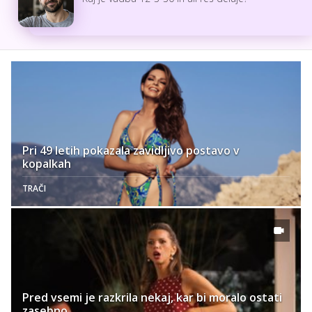
Pri 49 letih pokazala zavidljivo postavo v
kopalkah
TRAČI
Pred vsemi je razkrila nekaj, kar bi moralo ostati
zasebno