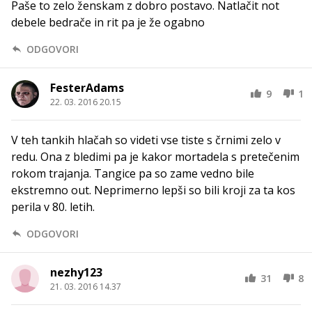
Paše to zelo ženskam z dobro postavo. Natlačit not
debele bedrače in rit pa je že ogabno
ODGOVORI
FesterAdams
9
1
22. 03. 2016 20.15
V teh tankih hlačah so videti vse tiste s črnimi zelo v
redu. Ona z bledimi pa je kakor mortadela s pretečenim
rokom trajanja. Tangice pa so zame vedno bile
ekstremno out. Neprimerno lepši so bili kroji za ta kos
perila v 80. letih.
ODGOVORI
nezhy123
31
8
21. 03. 2016 14.37