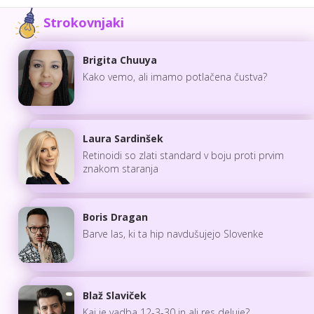
Strokovnjaki
Brigita Chuuya
Kako vemo, ali imamo potlačena čustva?
Laura Sardinšek
Retinoidi so zlati standard v boju proti prvim
znakom staranja
Boris Dragan
Barve las, ki ta hip navdušujejo Slovenke
Blaž Slaviček
Kaj je vadba 12-3-30 in ali res deluje?