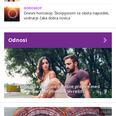
HOROSKOP
Dnevni horoskop: Škorpijonom se obeta napredek,
vodnarje čaka dobra novica
Odnosi
3 razlogi za pogoste poletne prepire med
partnerji in kako jih rešiti
OGLAS