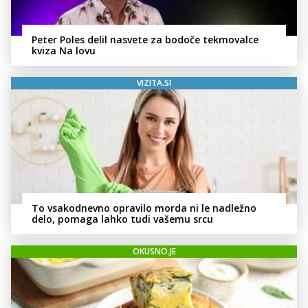
Peter Poles delil nasvete za bodoče tekmovalce
kviza Na lovu
VIZITA.SI
To vsakodnevno opravilo morda ni le nadležno
delo, pomaga lahko tudi vašemu srcu
OKUSNO.JE