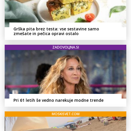
Grška pita brez testa: vse sestavine samo
zmešate in pečica opravi ostalo
ZADOVOLJNA.SI
Pri 61 letih še vedno narekuje modne trende
MOSKISVET.COM