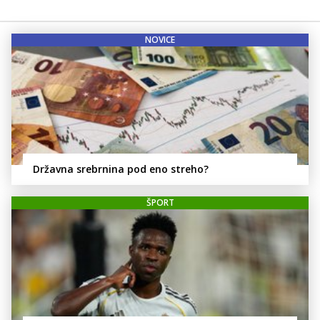
NOVICE
Državna srebrnina pod eno streho?
ŠPORT