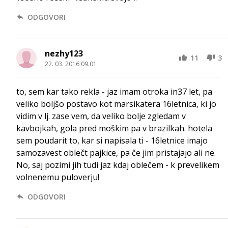
ODGOVORI
nezhy123
11
3
22. 03. 2016 09.01
to, sem kar tako rekla - jaz imam otroka in37 let, pa
veliko boljšo postavo kot marsikatera 16letnica, ki jo
vidim v lj. zase vem, da veliko bolje zgledam v
kavbojkah, gola pred moškim pa v brazilkah. hotela
sem poudarit to, kar si napisala ti - 16letnice imajo
samozavest oblečt pajkice, pa če jim pristajajo ali ne.
No, saj pozimi jih tudi jaz kdaj oblečem - k prevelikem
volnenemu puloverju!
ODGOVORI