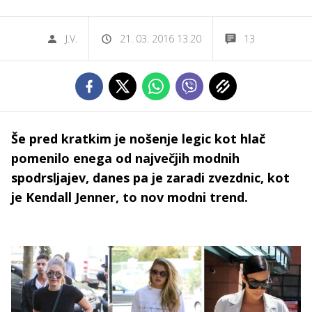
J.V.
21. 03. 2016 13.20
13
Še pred kratkim je nošenje legic kot hlač
pomenilo enega od največjih modnih
spodrsljajev, danes pa je zaradi zvezdnic, kot
je Kendall Jenner, to nov modni trend.