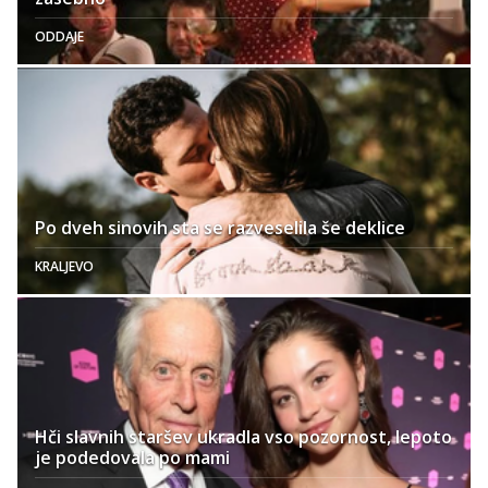
ODDAJE
Po dveh sinovih sta se razveselila še deklice
KRALJEVO
Hči slavnih staršev ukradla vso pozornost, lepoto
je podedovala po mami