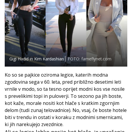
Gigi Hadid in Kim Kardashian
FOTO: fameflynet.com
Ko so se pajkice oziroma legice, katerih modna
zgodovina sega v 60. leta, pred približno desetimi leti
vrnile v modo, so ta tesno oprijet modni kos vse nosile
s prevelikimi topi in puloverji. To sezono pa jih boste,
kot kaže, morale nositi kot hlače s kratkim zgornjim
delom (tudi zunaj telovadnice). No, vsaj, če boste hotele
biti v trendu in ostati v koraku z modnimi smernicami,
ki jih narekujejo zvezdnice.
Ali se legice lahko nosijo kot hlače, je vprašanje,