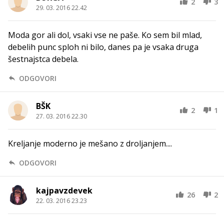
2
3
29. 03. 2016 22.42
Moda gor ali dol, vsaki vse ne paše. Ko sem bil mlad,
debelih punc sploh ni bilo, danes pa je vsaka druga
šestnajstca debela.
ODGOVORI
BŠK
2
1
27. 03. 2016 22.30
Kreljanje moderno je mešano z droljanjem....
ODGOVORI
kajpavzdevek
26
2
22. 03. 2016 23.23