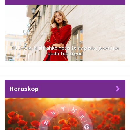
10 kosov, ki jih lahko nosiš že avgusta, jeseni pa
bodo top trend
Horoskop