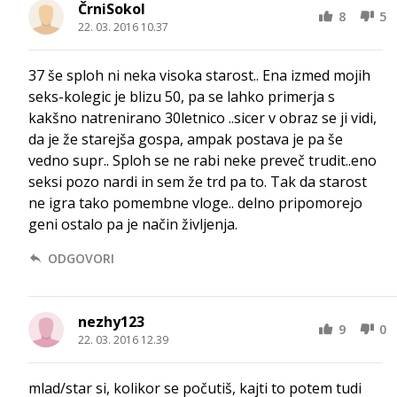
ČrniSokol
8
5
22. 03. 2016 10.37
37 še sploh ni neka visoka starost.. Ena izmed mojih
seks-kolegic je blizu 50, pa se lahko primerja s
kakšno natrenirano 30letnico ..sicer v obraz se ji vidi,
da je že starejša gospa, ampak postava je pa še
vedno supr.. Sploh se ne rabi neke preveč trudit..eno
seksi pozo nardi in sem že trd pa to. Tak da starost
ne igra tako pomembne vloge.. delno pripomorejo
geni ostalo pa je način življenja.
ODGOVORI
nezhy123
9
0
22. 03. 2016 12.39
mlad/star si, kolikor se počutiš, kajti to potem tudi