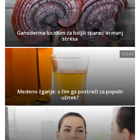
Ganoderma lucidum za boljši spanec in manj
stresa
OGLAS
Medeno žganje: s čim ga postreči za popoln
užitek?