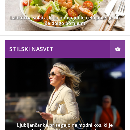
Lahkotna solata, ki jo bomo jedle celo poletje (in
še dolgo po njem)
STILSKI NASVET
Ljubljančanke prisegajo na modni kos, ki je