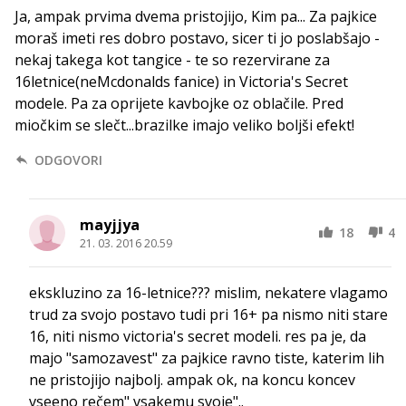
Ja, ampak prvima dvema pristojijo, Kim pa... Za pajkice
moraš imeti res dobro postavo, sicer ti jo poslabšajo -
nekaj takega kot tangice - te so rezervirane za
16letnice(neMcdonalds fanice) in Victoria's Secret
modele. Pa za oprijete kavbojke oz oblačile. Pred
miočkim se slečt...brazilke imajo veliko boljši efekt!
ODGOVORI
mayjjya
18
4
21. 03. 2016 20.59
ekskluzino za 16-letnice??? mislim, nekatere vlagamo
trud za svojo postavo tudi pri 16+ pa nismo niti stare
16, niti nismo victoria's secret modeli. res pa je, da
majo "samozavest" za pajkice ravno tiste, katerim lih
ne pristojijo najbolj. ampak ok, na koncu koncev
vseeno rečem" vsakemu svoje"..