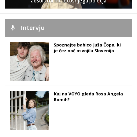
absolutni hit letošnjega poletja
Intervju
Spoznajte babico Juša Čopa, ki
je čez noč osvojila Slovenijo
Kaj na VOYO gleda Rosa Angela
Romih?