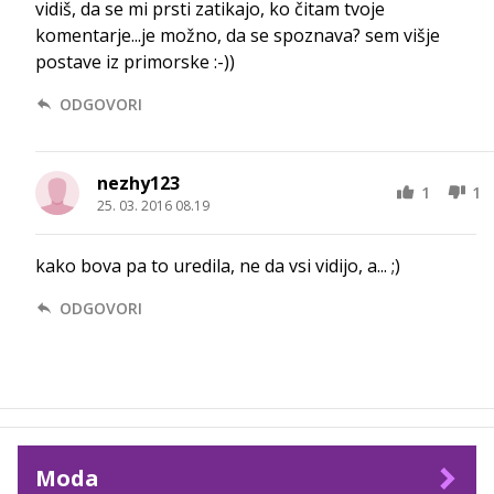
vidiš, da se mi prsti zatikajo, ko čitam tvoje
komentarje...je možno, da se spoznava? sem višje
postave iz primorske :-))
ODGOVORI
nezhy123
1
1
25. 03. 2016 08.19
kako bova pa to uredila, ne da vsi vidijo, a... ;)
ODGOVORI
Moda