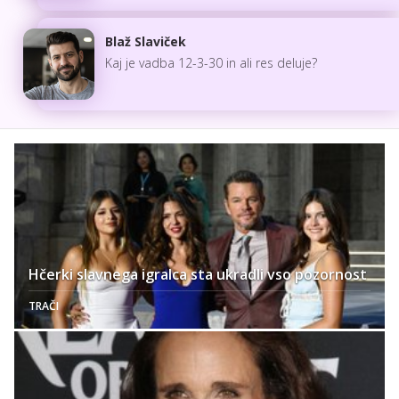
Blaž Slaviček
Kaj je vadba 12-3-30 in ali res deluje?
Hčerki slavnega igralca sta ukradli vso pozornost
TRAČI