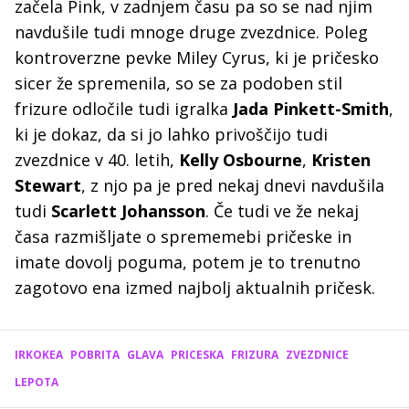
začela Pink, v zadnjem času pa so se nad njim
navdušile tudi mnoge druge zvezdnice. Poleg
kontroverzne pevke Miley Cyrus, ki je pričesko
sicer že spremenila, so se za podoben stil
frizure odločile tudi igralka
Jada Pinkett-Smith
,
ki je dokaz, da si jo lahko privoščijo tudi
zvezdnice v 40. letih,
Kelly Osbourne
,
Kristen
Stewart
, z njo pa je pred nekaj dnevi navdušila
tudi
Scarlett Johansson
. Če tudi ve že nekaj
časa razmišljate o sprememebi pričeske in
imate dovolj poguma, potem je to trenutno
zagotovo ena izmed najbolj aktualnih pričesk.
IRKOKEA
POBRITA
GLAVA
PRICESKA
FRIZURA
ZVEZDNICE
LEPOTA