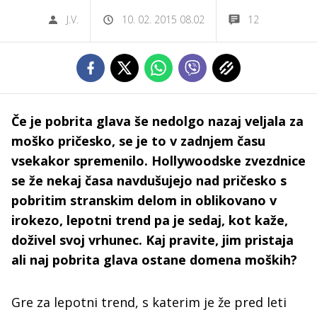
J.V.
10. 02. 2015 08.02
12
Če je pobrita glava še nedolgo nazaj veljala za
moško pričesko, se je to v zadnjem času
vsekakor spremenilo. Hollywoodske zvezdnice
se že nekaj časa navdušujejo nad pričesko s
pobritim stranskim delom in oblikovano v
irokezo, lepotni trend pa je sedaj, kot kaže,
doživel svoj vrhunec. Kaj pravite, jim pristaja
ali naj pobrita glava ostane domena moških?
Gre za lepotni trend, s katerim je že pred leti