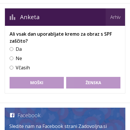
Anketa
Arhiv
Ali vsak dan uporabljate kremo za obraz s SPF
zaščito?
Da
Ne
Včasih
MOŠKI
ŽENSKA
Facebook
Sledite nam na Facebook strani Zadovoljna.si