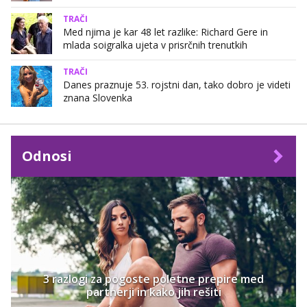
TRAČI
Med njima je kar 48 let razlike: Richard Gere in
mlada soigralka ujeta v prisrčnih trenutkih
TRAČI
Danes praznuje 53. rojstni dan, tako dobro je videti
znana Slovenka
Odnosi
3 razlogi za pogoste poletne prepire med
partnerji in kako jih rešiti