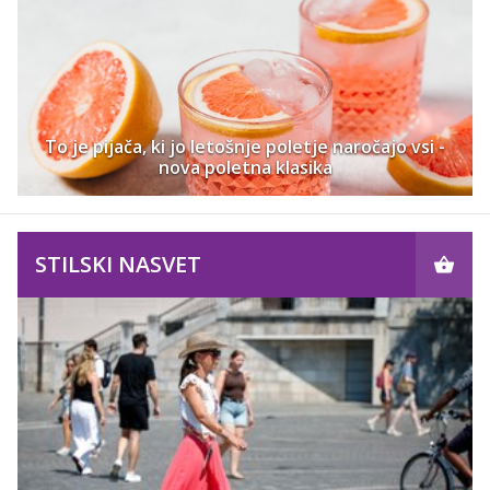
To je pijača, ki jo letošnje poletje naročajo vsi -
nova poletna klasika
STILSKI NASVET