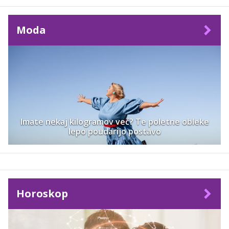
Moda
Imate nekaj kilogramov več? Te poletne obleke
lepo poudarijo postavo
Horoskop