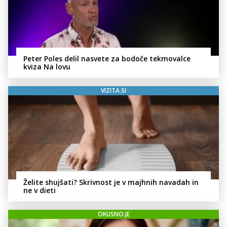
Peter Poles delil nasvete za bodoče tekmovalce
kviza Na lovu
VIZITA.SI
Želite shujšati? Skrivnost je v majhnih navadah in
ne v dieti
OKUSNO.JE