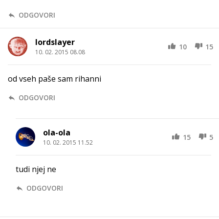
ODGOVORI
lordslayer
10
15
10. 02. 2015 08.08
od vseh paše sam rihanni
ODGOVORI
ola-ola
15
5
10. 02. 2015 11.52
tudi njej ne
ODGOVORI