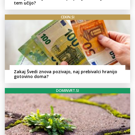
tem učijo?
CEKIN.SI
Zakaj Švedi znova pozivajo, naj prebivalci hranijo
gotovino doma?
DOMINVRT.SI