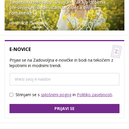
Tedenski horoskop: Dvojčke čakajo drobna
presenečenja, devicam se obeta veliko
romantike
HOROSKOP ZNAMENJA
E-NOVICE
Prijavi se na Zadovoljna e-novičke in bodi na tekočem z
lepotnimi in modnimi trendi.
Strinjam se s
splošnimi pogoji
in
Politiko zasebnosti
.
PRIJAVI SE