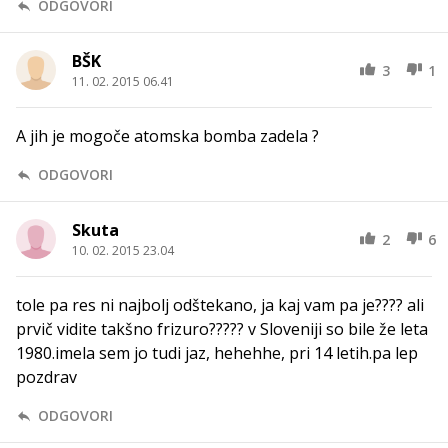
ODGOVORI
BŠK
3
1
11. 02. 2015 06.41
A jih je mogoče atomska bomba zadela ?
ODGOVORI
Skuta
2
6
10. 02. 2015 23.04
tole pa res ni najbolj odštekano, ja kaj vam pa je???? ali
prvič vidite takšno frizuro????? v Sloveniji so bile že leta
1980.imela sem jo tudi jaz, hehehhe, pri 14 letih.pa lep
pozdrav
ODGOVORI