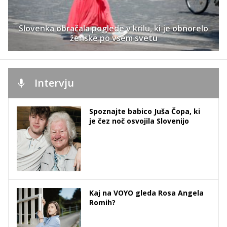
Slovenka obračala poglede v krilu, ki je obnorelo
ženske po vsem svetu
Intervju
Spoznajte babico Juša Čopa, ki
je čez noč osvojila Slovenijo
Kaj na VOYO gleda Rosa Angela
Romih?