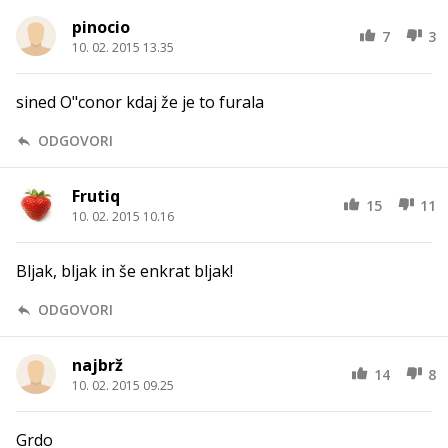
pinocio
7
3
10. 02. 2015 13.35
sined O"conor kdaj že je to furala
ODGOVORI
Frutiq
15
11
10. 02. 2015 10.16
Bljak, bljak in še enkrat bljak!
ODGOVORI
najbrž
14
8
10. 02. 2015 09.25
Grdo