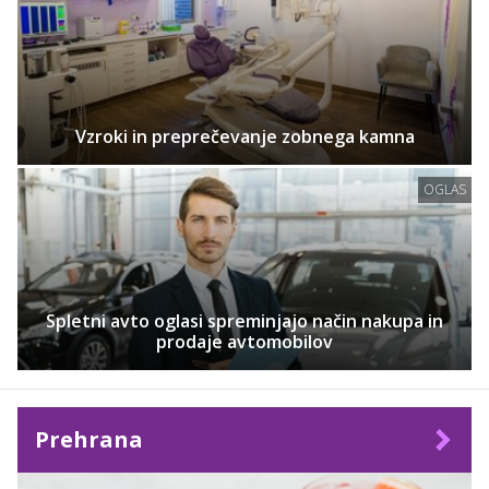
Vzroki in preprečevanje zobnega kamna
OGLAS
Spletni avto oglasi spreminjajo način nakupa in
prodaje avtomobilov
Prehrana