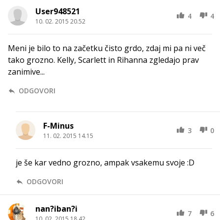
User948521
4
4
10. 02. 2015 20.52
Meni je bilo to na začetku čisto grdo, zdaj mi pa ni več
tako grozno. Kelly, Scarlett in Rihanna zgledajo prav
zanimive...
ODGOVORI
F-Minus
3
0
11. 02. 2015 14.15
je še kar vedno grozno, ampak vsakemu svoje :D
ODGOVORI
nan?iban?i
7
6
10. 02. 2015 18.42