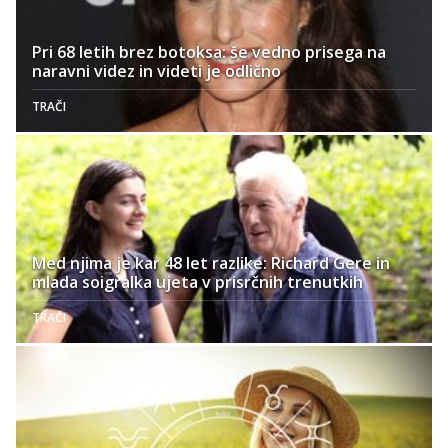
Pri 68 letih brez botoksa: še vedno prisega na
naravni videz in videti je odlično
TRAČI
Med njima je kar 48 let razlike: Richard Gere in
mlada soigralka ujeta v prisrčnih trenutkih
TRAČI