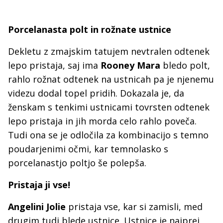
Porcelanasta polt in rožnate ustnice
Dekletu z zmajskim tatujem nevtralen odtenek
lepo pristaja, saj ima
Rooney Mara
bledo polt,
rahlo rožnat odtenek na ustnicah pa je njenemu
videzu dodal topel pridih. Dokazala je, da
ženskam s tenkimi ustnicami tovrsten odtenek
lepo pristaja in jih morda celo rahlo poveča.
Tudi ona se je odločila za kombinacijo s temno
poudarjenimi očmi, kar temnolasko s
porcelanastjo poltjo še polepša.
Pristaja ji vse!
Angelini Jolie
pristaja vse, kar si zamisli, med
drugim tudi blede ustnice. Ustnice je najprej