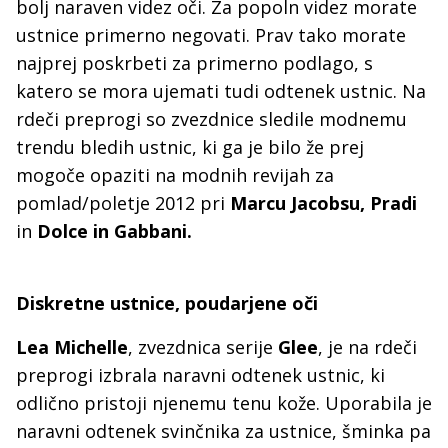
bolj naraven videz oči. Za popoln videz morate
ustnice primerno negovati. Prav tako morate
najprej poskrbeti za primerno podlago, s
katero se mora ujemati tudi odtenek ustnic. Na
rdeči preprogi so zvezdnice sledile modnemu
trendu bledih ustnic, ki ga je bilo že prej
mogoče opaziti na modnih revijah za
pomlad/poletje 2012 pri
Marcu Jacobsu, Pradi
in
Dolce in Gabbani.
Diskretne ustnice, poudarjene oči
Lea Michelle
, zvezdnica serije
Glee
, je na rdeči
preprogi izbrala naravni odtenek ustnic, ki
odlično pristoji njenemu tenu kože. Uporabila je
naravni odtenek svinčnika za ustnice, šminka pa