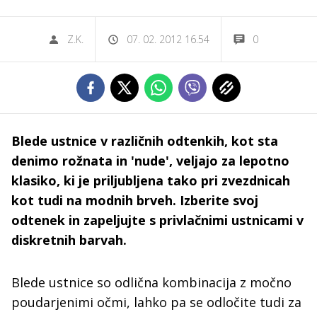
Z.K.
07. 02. 2012 16.54
0
Blede ustnice v različnih odtenkih, kot sta
denimo rožnata in 'nude', veljajo za lepotno
klasiko, ki je priljubljena tako pri zvezdnicah
kot tudi na modnih brveh. Izberite svoj
odtenek in zapeljujte s privlačnimi ustnicami v
diskretnih barvah.
Blede ustnice so odlična kombinacija z močno
poudarjenimi očmi, lahko pa se odločite tudi za