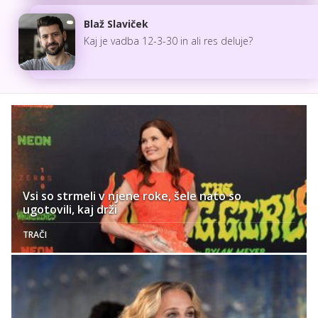
Blaž Slaviček
Kaj je vadba 12-3-30 in ali res deluje?
Vsi so strmeli v njene roke, šele nato so
ugotovili, kaj drži
TRAČI