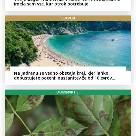
imela sem vse, kar otrok potrebuje
CEKIN.SI
Na Jadranu še vedno obstaja kraj, kjer lahko
dopustujete poceni: nastanitev že od 10 evrov,
kosilo za pet evrov
DOMINVRT.SI