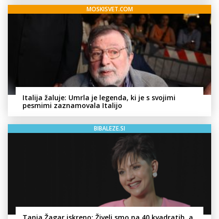
MOSKISVET.COM
Italija žaluje: Umrla je legenda, ki je s svojimi
pesmimi zaznamovala Italijo
BIBALEZE.SI
Tanja Žagar iskreno: Živeli smo na 40 kvadratih, a