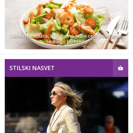
Lahkotna solata, ki jo bomo jedle celo poletje (in
še dolgo po njem)
STILSKI NASVET