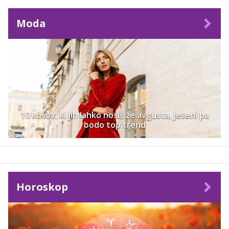
Moda
10 kosov, ki jih lahko nosiš že avgusta, jeseni pa
bodo top trend
Horoskop