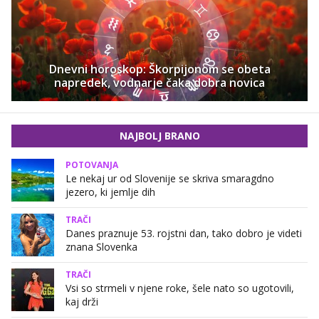
Dnevni horoskop: Škorpijonom se obeta
napredek, vodnarje čaka dobra novica
NAJBOLJ BRANO
POTOVANJA
Le nekaj ur od Slovenije se skriva smaragdno
jezero, ki jemlje dih
TRAČI
Danes praznuje 53. rojstni dan, tako dobro je videti
znana Slovenka
TRAČI
Vsi so strmeli v njene roke, šele nato so ugotovili,
kaj drži