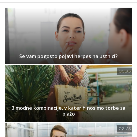
Se vam pogosto pojavi herpes na ustnici?
OGLAS
3 modne kombinacije, v katerih nosimo torbe za
plažo
OGLAS