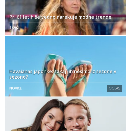
Pri 61 letih še vedno narekuje modne trende
TRAČI
Havaianas japonke: zakaj jih nosimo iz sezone v
sezono?
NOVICE
OGLAS