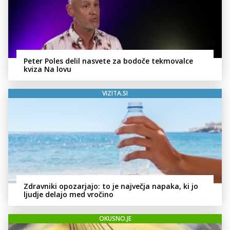
Peter Poles delil nasvete za bodoče tekmovalce
kviza Na lovu
VIZITA.SI
Zdravniki opozarjajo: to je največja napaka, ki jo
ljudje delajo med vročino
OKUSNO.JE