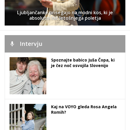
Ljubljančanke prisegajo na modni kos, ki je
absolutni hit letošnjega poletja
Intervju
Spoznajte babico Juša Čopa, ki
je čez noč osvojila Slovenijo
Kaj na VOYO gleda Rosa Angela
Romih?