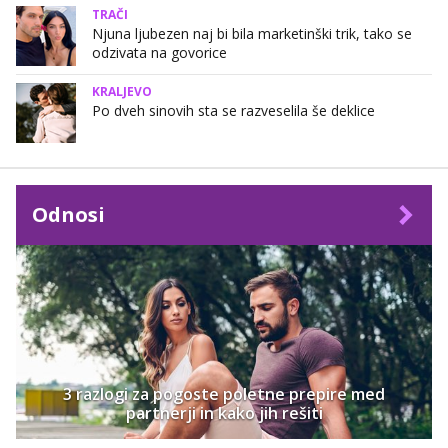
TRAČI
Njuna ljubezen naj bi bila marketinški trik, tako se
odzivata na govorice
KRALJEVO
Po dveh sinovih sta se razveselila še deklice
Odnosi
3 razlogi za pogoste poletne prepire med
partnerji in kako jih rešiti