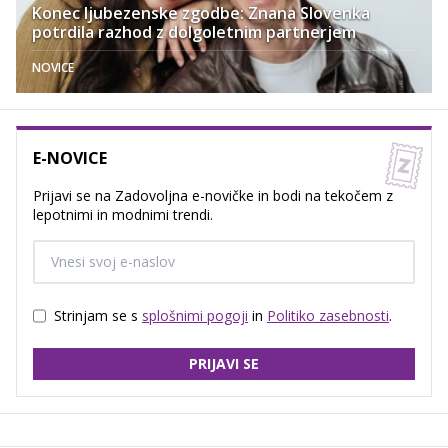
Konec ljubezenske zgodbe: Znana Slovenka
potrdila razhod z dolgoletnim partnerjem
NOVICE
E-NOVICE
Prijavi se na Zadovoljna e-novičke in bodi na tekočem z
lepotnimi in modnimi trendi.
Strinjam se s
splošnimi pogoji
in
Politiko zasebnosti
.
PRIJAVI SE