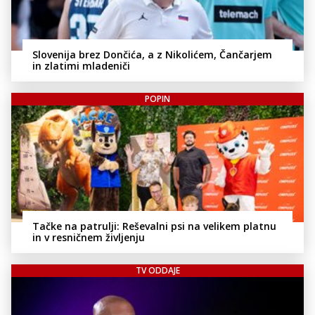
Slovenija brez Dončića, a z Nikolićem, Čančarjem
in zlatimi mladeniči
POPIN
Tačke na patrulji: Reševalni psi na velikem platnu
in v resničnem življenju
TV ODDAJE