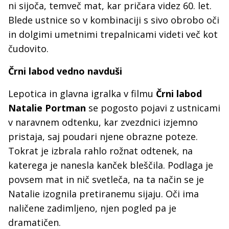
ni sijoča, temveč mat, kar pričara videz 60. let.
Blede ustnice so v kombinaciji s sivo obrobo oči
in dolgimi umetnimi trepalnicami videti več kot
čudovito.
Črni labod vedno navduši
Lepotica in glavna igralka v filmu
Črni labod
Natalie Portman
se pogosto pojavi z ustnicami
v naravnem odtenku, kar zvezdnici izjemno
pristaja, saj poudari njene obrazne poteze.
Tokrat je izbrala rahlo rožnat odtenek, na
katerega je nanesla kanček bleščila. Podlaga je
povsem mat in nič svetleča, na ta način se je
Natalie izognila pretiranemu sijaju. Oči ima
naličene zadimljeno, njen pogled pa je
dramatičen.