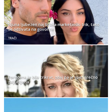
Njuna ljubezen naj bi bila marketinški trik, tako
se odzivata na govorice
TRAČI
Poročena je bila trikrat, zdaj pa je spet srečno
zaljubljena
TRAČI