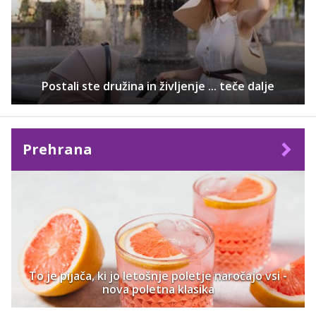
Postali ste družina in življenje ... teče dalje
Prehrana
To je pijača, ki jo letošnje poletje naročajo vsi -
nova poletna klasika