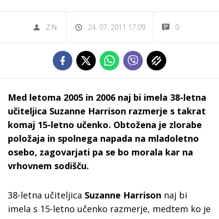
Z.N.
24. 07. 2011 17.09
0
Med letoma 2005 in 2006 naj bi imela 38-letna
učiteljica Suzanne Harrison razmerje s takrat
komaj 15-letno učenko. Obtožena je zlorabe
položaja in spolnega napada na mladoletno
osebo, zagovarjati pa se bo morala kar na
vrhovnem sodišču.
38-letna učiteljica
Suzanne Harrison
naj bi
imela s 15-letno učenko razmerje, medtem ko je