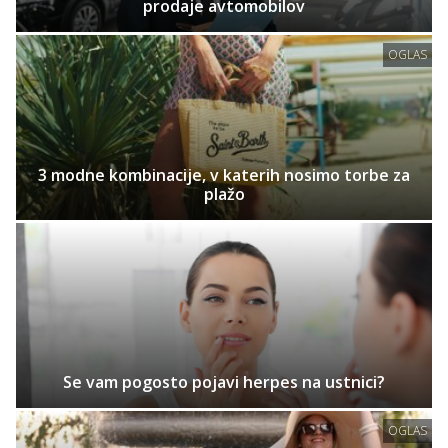
prodaje avtomobilov
OGLAS
3 modne kombinacije, v katerih nosimo torbe za
plažo
Se vam pogosto pojavi herpes na ustnici?
OGLAS