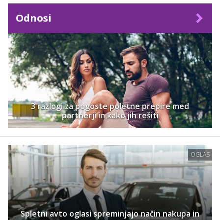
Odnosi
3 razlogi za pogoste poletne prepire med
partnerji in kako jih rešiti
OGLAS
Spletni avto oglasi spreminjajo način nakupa in