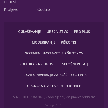
odnosi
Kraljevo
Oddaje
OGLAŠEVANJE
UREDNIŠTVO
PRO PLUS
MODERIRANJE
PIŠKOTKI
SPREMENI NASTAVITVE PIŠKOTKOV
POLITIKA ZASEBNOSTI
SPLOŠNI POGOJI
PRAVILA RAVNANJA ZA ZAŠČITO OTROK
UPORABA UMETNE INTELIGENCE
ISSN 2630-1679 © 2021, Zadovoljna.si, Vse pravice pridržane
Verzija: 1873