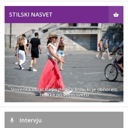
STILSKI NASVET
Slovenka obračala poglede v krilu, ki je obnorelo
ženske po vsem svetu
Intervju