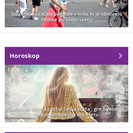
Slovenka obračala poglede v krilu, ki je obnorelo
ženske po vsem svetu
Horoskop
Danes se odpira portal 'Levja vrata', gre za enega
najpomembnejših dni v letu