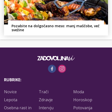
Pozabite na dolgočasno meso: manj maščobe, več
svežine
RUBRIKE:
Novice
Trači
Moda
Lepota
Zdravje
Horoskop
Osebna rast in
Intervju
Potovanja