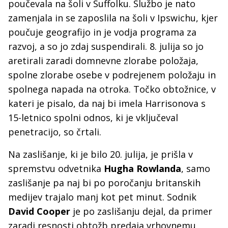
poučevala na šoli v Suffolku. Službo je nato
zamenjala in se zaposlila na šoli v Ipswichu, kjer
poučuje geografijo in je vodja programa za
razvoj, a so jo zdaj suspendirali. 8. julija so jo
aretirali zaradi domnevne zlorabe položaja,
spolne zlorabe osebe v podrejenem položaju in
spolnega napada na otroka. Točko obtožnice, v
kateri je pisalo, da naj bi imela Harrisonova s
15-letnico spolni odnos, ki je vključeval
penetracijo, so črtali.
Na zaslišanje, ki je bilo 20. julija, je prišla v
spremstvu odvetnika
Hugha Rowlanda
, samo
zaslišanje pa naj bi po poročanju britanskih
medijev trajalo manj kot pet minut. Sodnik
David Cooper
je po zaslišanju dejal, da primer
zaradi resnosti obtožb predaja vrhovnemu