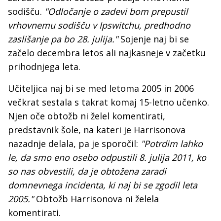
sodišču.
"Odločanje o zadevi bom prepustil
vrhovnemu sodišču v Ipswitchu, predhodno
zaslišanje pa bo 28. julija."
Sojenje naj bi se
začelo decembra letos ali najkasneje v začetku
prihodnjega leta.
Učiteljica naj bi se med letoma 2005 in 2006
večkrat sestala s takrat komaj 15-letno učenko.
Njen oče obtožb ni želel komentirati,
predstavnik šole, na kateri je Harrisonova
nazadnje delala, pa je sporočil:
"Potrdim lahko
le, da smo eno osebo odpustili 8. julija 2011, ko
so nas obvestili, da je obtožena zaradi
domnevnega incidenta, ki naj bi se zgodil leta
2005."
Obtožb Harrisonova ni želela
komentirati.