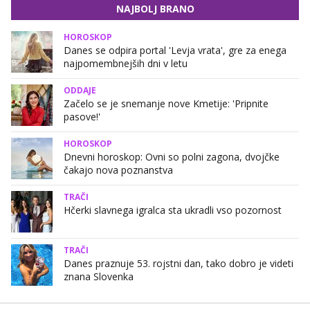
NAJBOLJ BRANO
HOROSKOP
Danes se odpira portal 'Levja vrata', gre za enega
najpomembnejših dni v letu
ODDAJE
Začelo se je snemanje nove Kmetije: 'Pripnite
pasove!'
HOROSKOP
Dnevni horoskop: Ovni so polni zagona, dvojčke
čakajo nova poznanstva
TRAČI
Hčerki slavnega igralca sta ukradli vso pozornost
TRAČI
Danes praznuje 53. rojstni dan, tako dobro je videti
znana Slovenka