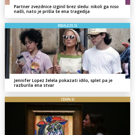
Partner zvezdnice izginil brez sledu: nikoli ga niso
našli, nato je prišla še ena tragedija
BIBALEZE.SI
Jennifer Lopez želela pokazati idilo, splet pa je
razburila ena stvar
CEKIN.SI