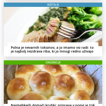
VIZITA.SI
Polna je nevarnih toksinov, a jo imamo vsi radi: to
je najbolj nezdrava riba, ki jo mnogi redno uživajo
OKUSNO.JE
Najmehkejši domači kruhki: priprava v ponvi je trik