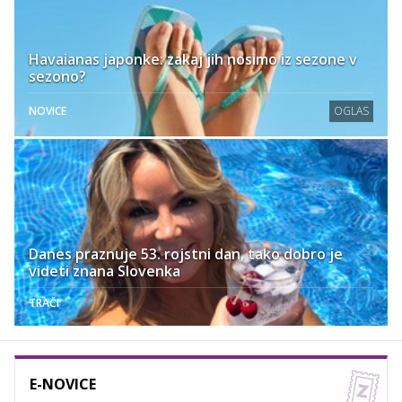
Havaianas japonke: zakaj jih nosimo iz sezone v
sezono?
NOVICE
OGLAS
Danes praznuje 53. rojstni dan, tako dobro je
videti znana Slovenka
TRAČI
E-NOVICE