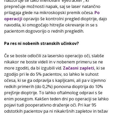
nadzoruje še tako imenovani 'eyetracker', ki
preprečuje možnosti napak, saj se laser natančno
prilagaja glede na mikroskopski premik očesa.
Po
operaciji
opravijo še kontrolni pregled dioptrije, dajo
navodila, ki omogočajo hitrejše okrevanje in se s
pacientom dogovorijo o rednih pregledih.
Pa res ni nobenih stranskih učinkov?
Če se boste odločili za lasersko operacijo oči, slabše
nikakor ne boste videli in v nobenem primeru se ne
more zgoditi, da bi izgubili vid.
Začasni zapleti
, ki se
zgodijo pri le do 5% pacientov, so lahko le suhost
očesa, ki se ga odpravlja s kapljicami, ali pa v izjemno
redkih primerih (do 0,2%) ponovna dioptrija do 10%
prejšnje dioptrije. To lahko oftalmolog odpravi s še
enim posegom. Kakšen teden dni po operaciji se lahko
pojavi tudi pooperativno draženje oči. Pri kar 95
odstotkih pacientov pa ni nikakršnih zapletov in težav