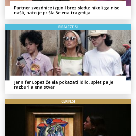
Partner zvezdnice izginil brez sledu: nikoli ga niso
našli, nato je prišla še ena tragedija
BIBALEZE.SI
Jennifer Lopez želela pokazati idilo, splet pa je
razburila ena stvar
CEKIN.SI