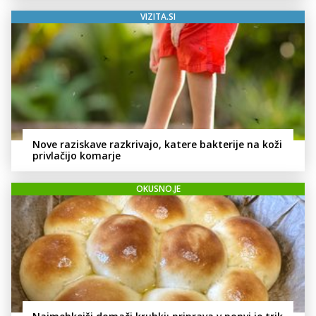
VIZITA.SI
Nove raziskave razkrivajo, katere bakterije na koži
privlačijo komarje
OKUSNO.JE