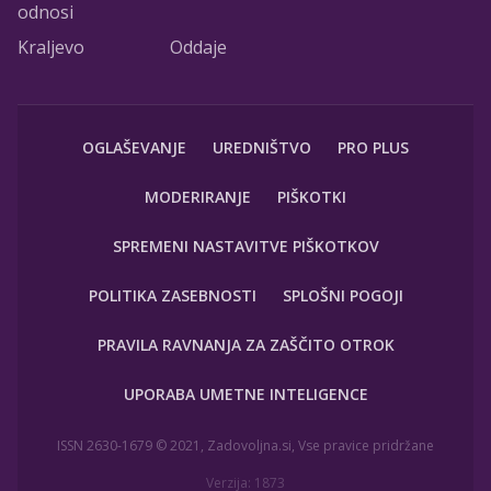
odnosi
Kraljevo
Oddaje
OGLAŠEVANJE
UREDNIŠTVO
PRO PLUS
MODERIRANJE
PIŠKOTKI
SPREMENI NASTAVITVE PIŠKOTKOV
POLITIKA ZASEBNOSTI
SPLOŠNI POGOJI
PRAVILA RAVNANJA ZA ZAŠČITO OTROK
UPORABA UMETNE INTELIGENCE
ISSN 2630-1679 © 2021, Zadovoljna.si, Vse pravice pridržane
Verzija: 1873