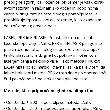
prepogne zgornji del roženice, pri čemer je vsak korak
avtomatiziran in računalniško voden in popolnoma
varen. V drugi fazi pa oftalmolog s pomočjo laserja
preoblikuje izpostavljeni del roženice, ki jo v zadnjem
delu oftamolog postavi nazaj.
LASEK, PRK in EPILASIK: Pri ostalih treh metodah
laserske operacije LASEK, PRK in EPILASIK pa zgornje
plasti roženice oftalmolog ne odreže v celoti, ampak
tenko plast celic le dvigne kot pokrov in roženico z
laserjem tanjša nekoliko višje. Tako metoda PRK kot
LASIK nista boleči metodi, glavna razlika pa je v tem, da
lahko bolnik pri metodi PRK v treh dneh po operaciji oči
čuti pekočo bolečino, dokler se epitel ne zaceli.
Metode, ki so priporočene glede na dioptrijo:
• Od 0.00 do + 5.00 – uporablja se metoda LASIK
• Od 0.00 do – 7.00 – najpogosteje se uporablja LASIK,