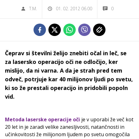
T.M.
01. 02. 2012 06.00
0
Čeprav si številni želijo znebiti očal in leč, se
za lasersko operacijo oči ne odločijo, ker
mislijo, da ni varna. A da je strah pred tem
odveč, potrjuje kar 40 milijonov ljudi po svetu,
ki so že prestali operacijo in pridobili popoln
vid.
Metoda laserske operacije oči
je v uporabi že več kot
20 let in je zaradi velike zanesljivosti, natančnosti in
učinkovitosti že milijonom ljudem po svetu omogočila