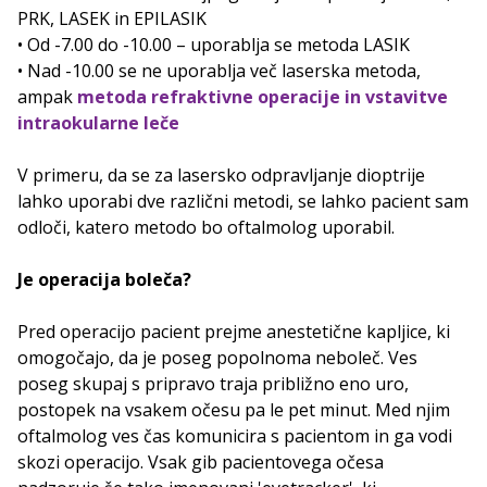
PRK, LASEK in EPILASIK
• Od -7.00 do -10.00 – uporablja se metoda LASIK
• Nad -10.00 se ne uporablja več laserska metoda,
ampak
metoda refraktivne operacije in vstavitve
intraokularne leče
V primeru, da se za lasersko odpravljanje dioptrije
lahko uporabi dve različni metodi, se lahko pacient sam
odloči, katero metodo bo oftalmolog uporabil.
Je operacija boleča?
Pred operacijo pacient prejme anestetične kapljice, ki
omogočajo, da je poseg popolnoma neboleč. Ves
poseg skupaj s pripravo traja približno eno uro,
postopek na vsakem očesu pa le pet minut. Med njim
oftalmolog ves čas komunicira s pacientom in ga vodi
skozi operacijo. Vsak gib pacientovega očesa