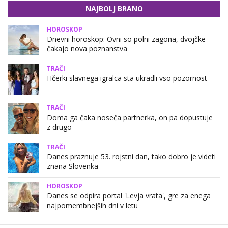
NAJBOLJ BRANO
HOROSKOP
Dnevni horoskop: Ovni so polni zagona, dvojčke
čakajo nova poznanstva
TRAČI
Hčerki slavnega igralca sta ukradli vso pozornost
TRAČI
Doma ga čaka noseča partnerka, on pa dopustuje
z drugo
TRAČI
Danes praznuje 53. rojstni dan, tako dobro je videti
znana Slovenka
HOROSKOP
Danes se odpira portal 'Levja vrata', gre za enega
najpomembnejših dni v letu