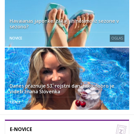
Havaianas japonke: zakaj jih nosimo iz sezone v
sezono?
NOVICE
OGLAS
Danes praznuje 53. rojstni dan, tako dobro je
videti znana Slovenka
TRAČI
E-NOVICE