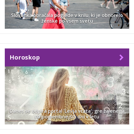
Slovenka obračala poglede v krilu, ki je obnorelo
ženske po vsem svetu
Horoskop
Danes se odpira portal 'Levja vrata', gre za enega
najpomembnejših dni v letu