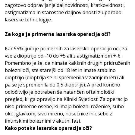
zagotovo odpravljanje daljnovidnosti, kratkovidnosti,
astigmatizma in starostne daljnovidnosti z uporabo
laserske tehnologije.
Za koga je primerna laserska operacija oči?
Kar 95% ljudi je primernih za lasersko operacijo oči, za
vse z dioptrijo od -10 do +5 ali z astigmatizmom +-6.
Pomembno je še, da nimate kakšnih drugih pridruženih
bolezni oči, ste starejši od 18 let in imate stabilno
dioptrijo (dioptrija se ni spremenila v zadnjem letu ali
pa se je spremenila do 0,5 dioptrije). A pred končno
odločitvijo je potreben še natančen oftalmološki
pregled, ki ga opravijo na Kliniki Svjetlost. Za operacijo
niso primerne osebe, ki imajo bolezni roženice, suho
oko, glavkom, sivo mreno, nosečnice in osebe z
imunskimi boleznimi v akutni fazi.
Kako poteka laserska operacija oči?