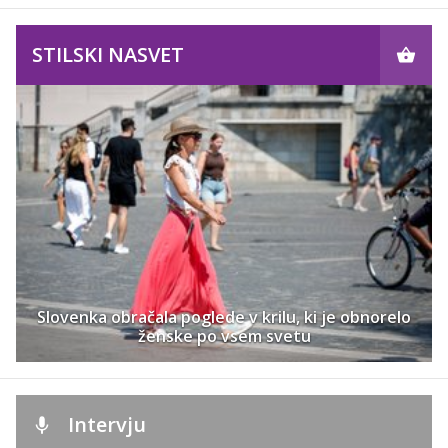
STILSKI NASVET
Slovenka obračala poglede v krilu, ki je obnorelo
ženske po vsem svetu
Intervju