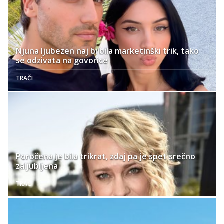
Njuna ljubezen naj bi bila marketinški trik, tako
se odzivata na govorice
TRAČI
Poročena je bila trikrat, zdaj pa je spet srečno
zaljubljena
TRAČI