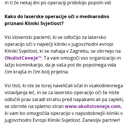
in ti že nekaj dni po operaciji pridobijo popoln vid.
Kako do laserske operacije oči v mednarodno
priznani Kliniki Svjetlost?
Vsi slovenski pacienti, ki se odločijo za lasersko
operacijo oči v največji kliniki v jugovzhodni evropi
Kliniki Svjetlost, ki se nahaja v Zagrebu, se obrnejo na
OkulistCeneje™
. Ta vam omogoči vso organizacijo in
lažjo kominikacijo, da je vaša pot do popolnega vida
čim krajša in čim bolj prijetna.
Vsi tisti, ki ste se torej naveličali očal in vsakodnevnega
vstavljanja leč, in se za lasersko operacijo oči še niste
odločili prav zaradi strahu pred napakami ali pa zapleti,
se obrnite na spletno stran
www.okulistceneje.com
,
ki vam bo omogočila operacijo v najsodobnejši kliniki v
jugovzhodni Evropi Kliniki Svjetlost. Zanesljiv partner!