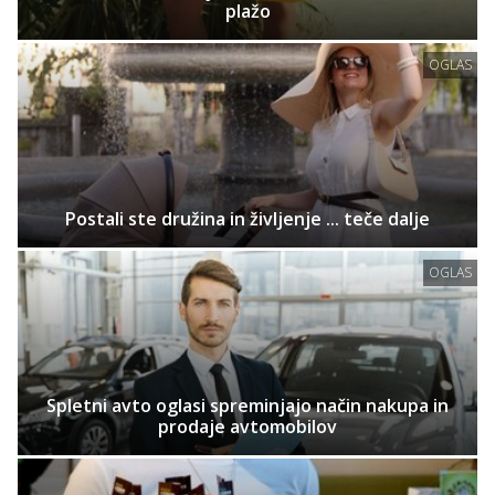
plažo
OGLAS
Postali ste družina in življenje ... teče dalje
OGLAS
Spletni avto oglasi spreminjajo način nakupa in
prodaje avtomobilov