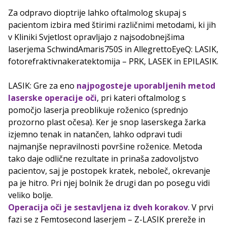
Za odpravo dioptrije lahko oftalmolog skupaj s
pacientom izbira med štirimi različnimi metodami, ki jih
v Kliniki Svjetlost opravljajo z najsodobnejšima
laserjema SchwindAmaris750S in AllegrettoEyeQ: LASIK,
fotorefraktivnakeratektomija – PRK, LASEK in EPILASIK.
LASIK: Gre za eno
najpogosteje uporabljenih metod
laserske operacije oči
, pri kateri oftalmolog s
pomočjo laserja preoblikuje roženico (sprednjo
prozorno plast očesa). Ker je snop laserskega žarka
izjemno tenak in natančen, lahko odpravi tudi
najmanjše nepravilnosti površine roženice. Metoda
tako daje odlične rezultate in prinaša zadovoljstvo
pacientov, saj je postopek kratek, neboleč, okrevanje
pa je hitro. Pri njej bolnik že drugi dan po posegu vidi
veliko bolje.
Operacija oči je sestavljena iz dveh korakov
. V prvi
fazi se z Femtosecond laserjem – Z-LASIK prereže in