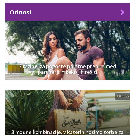
Odnosi
3 razlogi za pogoste poletne prepire med
partnerji in kako jih rešiti
OGLAS
3 modne kombinacije, v katerih nosimo torbe za