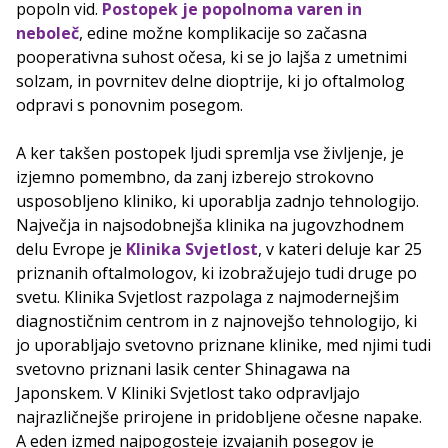
popoln vid.
Postopek je popolnoma varen in
neboleč
, edine možne komplikacije so začasna
pooperativna suhost očesa, ki se jo lajša z umetnimi
solzam, in povrnitev delne dioptrije, ki jo oftalmolog
odpravi s ponovnim posegom.
A ker takšen postopek ljudi spremlja vse življenje, je
izjemno pomembno, da zanj izberejo strokovno
usposobljeno kliniko, ki uporablja zadnjo tehnologijo.
Največja in najsodobnejša klinika na jugovzhodnem
delu Evrope je
Klinika Svjetlost
, v kateri deluje kar 25
priznanih oftalmologov, ki izobražujejo tudi druge po
svetu. Klinika Svjetlost razpolaga z najmodernejšim
diagnostičnim centrom in z najnovejšo tehnologijo, ki
jo uporabljajo svetovno priznane klinike, med njimi tudi
svetovno priznani lasik center Shinagawa na
Japonskem. V Kliniki Svjetlost tako odpravljajo
najrazličnejše prirojene in pridobljene očesne napake.
A eden izmed najpogosteje izvajanih posegov je