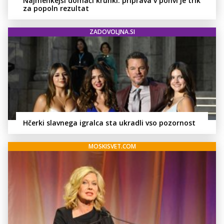
Najmehkejši domači kruhki: priprava v ponvi je trik
za popoln rezultat
ZADOVOLJNA.SI
Hčerki slavnega igralca sta ukradli vso pozornost
MOSKISVET.COM