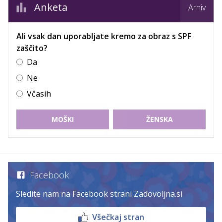
Anketa
Arhiv
Ali vsak dan uporabljate kremo za obraz s SPF
zaščito?
Da
Ne
Včasih
MOŠKI
ŽENSKA
Facebook
Sledite nam na Facebook strani Zadovoljna.si
Všečkaj stran