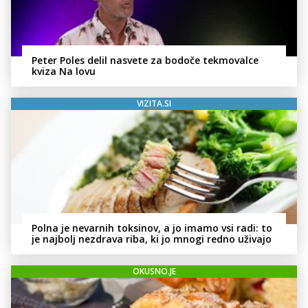
Peter Poles delil nasvete za bodoče tekmovalce
kviza Na lovu
VIZITA.SI
Polna je nevarnih toksinov, a jo imamo vsi radi: to
je najbolj nezdrava riba, ki jo mnogi redno uživajo
OKUSNO.JE