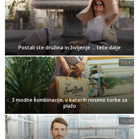
OGLAS
Postali ste družina in življenje ... teče dalje
OGLAS
3 modne kombinacije, v katerih nosimo torbe za
plažo
OGLAS