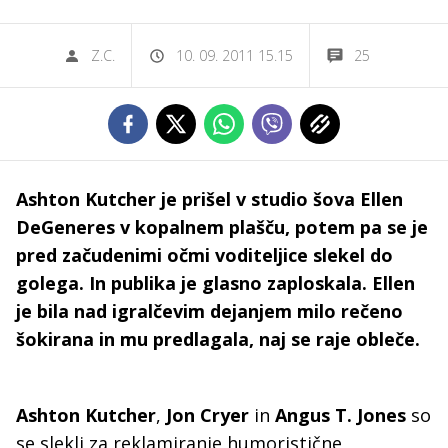
Z.C.
10. 09. 2011 15.15
25
Ashton Kutcher je prišel v studio šova Ellen
DeGeneres v kopalnem plašču, potem pa se je
pred začudenimi očmi voditeljice slekel do
golega. In publika je glasno zaploskala. Ellen
je bila nad igralčevim dejanjem milo rečeno
šokirana in mu predlagala, naj se raje obleče.
Ashton Kutcher
,
Jon Cryer
in
Angus T. Jones
so
se slekli za reklamiranje humoristične