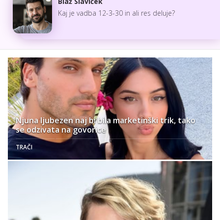
Blaž Slaviček
Kaj je vadba 12-3-30 in ali res deluje?
Njuna ljubezen naj bi bila marketinški trik, tako
se odzivata na govorice
TRAČI