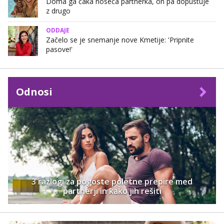
Doma ga čaka noseča partnerka, on pa dopustuje
z drugo
ODDAJE
Začelo se je snemanje nove Kmetije: 'Pripnite
pasove!'
Odnosi
3 razlogi za pogoste poletne prepire med
partnerji in kako jih rešiti