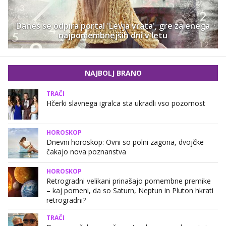
Danes se odpira portal 'Levja vrata', gre za enega
najpomembnejših dni v letu
NAJBOLJ BRANO
TRAČI
Hčerki slavnega igralca sta ukradli vso pozornost
HOROSKOP
Dnevni horoskop: Ovni so polni zagona, dvojčke
čakajo nova poznanstva
HOROSKOP
Retrogradni velikani prinašajo pomembne premike
– kaj pomeni, da so Saturn, Neptun in Pluton hkrati
retrogradni?
TRAČI