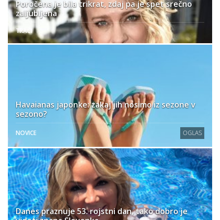
Poročena je bila trikrat, zdaj pa je spet srečno
zaljubljena
TRAČI
Havaianas japonke: zakaj jih nosimo iz sezone v
sezono?
NOVICE
OGLAS
Danes praznuje 53. rojstni dan, tako dobro je