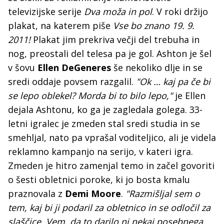
televizijske serije
Dva moža in pol
. V roki držijo
plakat, na katerem piše
Vse bo znano 19. 9.
2011!
Plakat jim prekriva večji del trebuha in
nog, preostali del telesa pa je gol. Ashton je šel
v šovu
Ellen DeGeneres
še nekoliko dlje in se
sredi oddaje povsem razgalil.
"Ok … kaj pa če bi
se lepo oblekel? Morda bi to bilo lepo,"
je Ellen
dejala Ashtonu, ko ga je zagledala golega. 33-
letni igralec je zmeden stal sredi studia in se
smehljal, nato pa vprašal voditeljico, ali je videla
reklamno kampanjo na serijo, v kateri igra.
Zmeden je hitro zamenjal temo in začel govoriti
o šesti obletnici poroke, ki jo bosta kmalu
praznovala z
Demi Moore
.
"Razmišljal sem o
tem, kaj bi ji podaril za obletnico in se odločil za
slaščice. Vem, da to darilo ni nekaj posebnega,