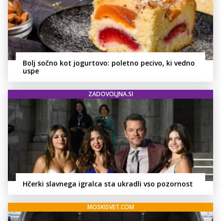
Bolj sočno kot jogurtovo: poletno pecivo, ki vedno
uspe
ZADOVOLJNA.SI
Hčerki slavnega igralca sta ukradli vso pozornost
MOSKISVET.COM