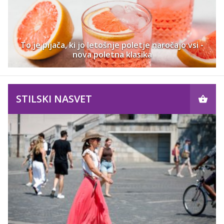
To je pijača, ki jo letošnje poletje naročajo vsi -
nova poletna klasika
STILSKI NASVET