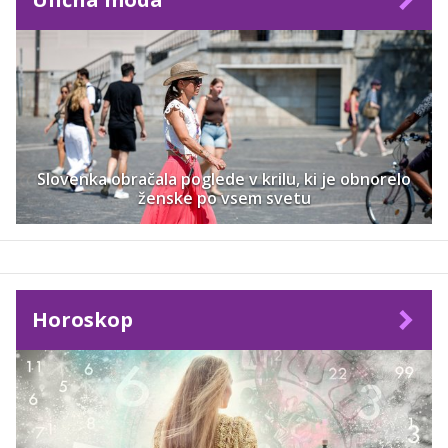
Slovenka obračala poglede v krilu, ki je obnorelo
ženske po vsem svetu
Horoskop