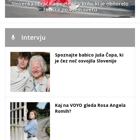
Slovenka obračala poglede v krilu, ki je obnorelo
ženske po vsem svetu
Intervju
Spoznajte babico Juša Čopa, ki
je čez noč osvojila Slovenijo
Kaj na VOYO gleda Rosa Angela
Romih?