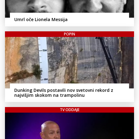
Umrl oče Lionela Messija
POPIN
Dunking Devils postavili nov svetovni rekord z
najvišjim skokom na trampolinu
TV ODDAJE