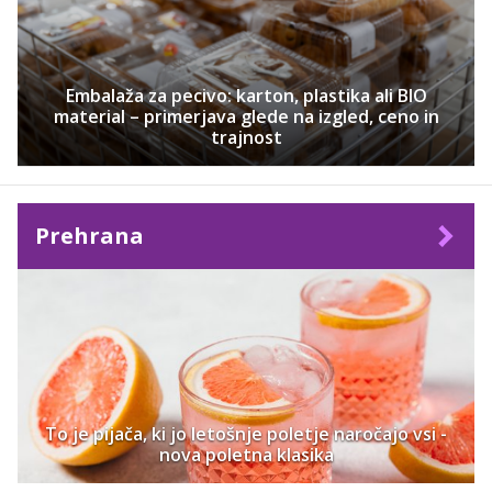
Embalaža za pecivo: karton, plastika ali BIO
material – primerjava glede na izgled, ceno in
trajnost
Prehrana
To je pijača, ki jo letošnje poletje naročajo vsi -
nova poletna klasika