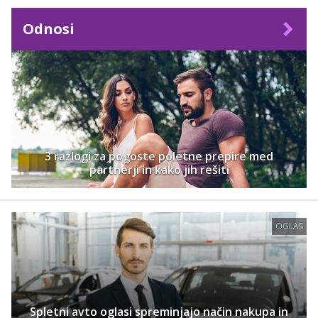
Odnosi
3 razlogi za pogoste poletne prepire med
partnerji in kako jih rešiti
OGLAS
Spletni avto oglasi spreminjajo način nakupa in