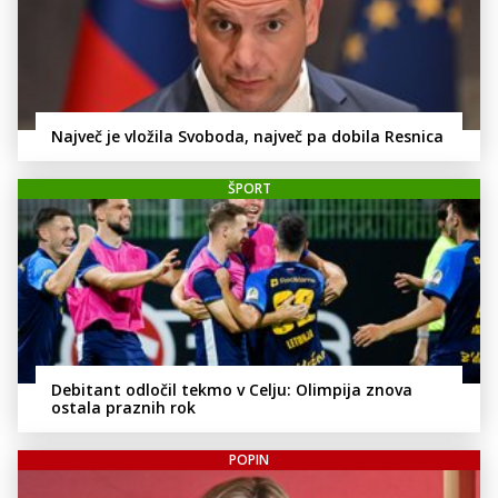
Največ je vložila Svoboda, največ pa dobila Resnica
ŠPORT
Debitant odločil tekmo v Celju: Olimpija znova
ostala praznih rok
POPIN