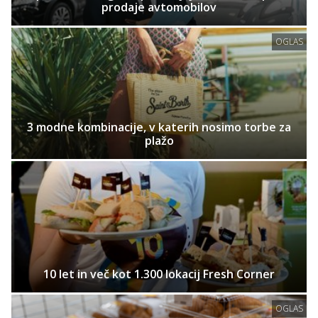
prodaje avtomobilov
OGLAS
3 modne kombinacije, v katerih nosimo torbe za
plažo
10 let in več kot 1.300 lokacij Fresh Corner
OGLAS