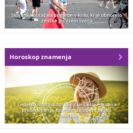
Slovenka obračala poglede v krilu, ki je obnorelo
ženske po vsem svetu
Horoskop znamenja
Tedenski horoskop: Dvojčke čakajo drobna
presenečenja, devicam se obeta veliko
romantike