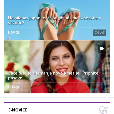
Havaianas japonke: zakaj jih nosimo iz sezone v
sezono?
NOVICE
OGLAS
Začelo se je snemanje nove Kmetije: 'Pripnite
pasove!'
ODDAJE
E-NOVICE