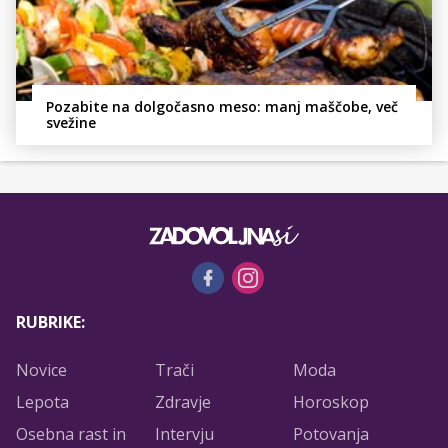
Pozabite na dolgočasno meso: manj maščobe, več
svežine
RUBRIKE:
Novice
Trači
Moda
Lepota
Zdravje
Horoskop
Osebna rast in
Intervju
Potovanja