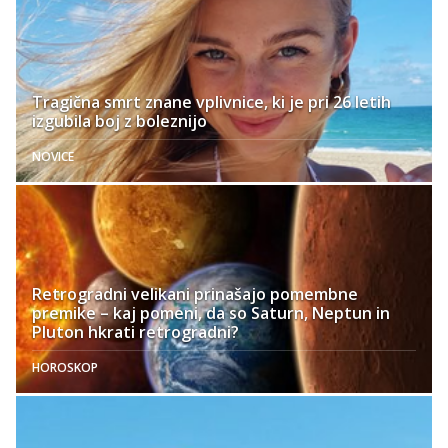
Tragična smrt znane vplivnice, ki je pri 26 letih
izgubila boj z boleznijo
NOVICE
Retrogradni velikani prinašajo pomembne
premike – kaj pomeni, da so Saturn, Neptun in
Pluton hkrati retrogradni?
HOROSKOP