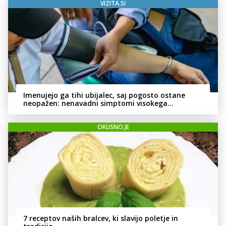
VIZITA.SI
Imenujejo ga tihi ubijalec, saj pogosto ostane
neopažen: nenavadni simptomi visokega
holesterola
OKUSNO.JE
7 receptov naših bralcev, ki slavijo poletje in