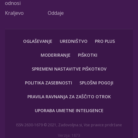
odnosi
Kraljevo
Oddaje
OGLAŠEVANJE
UREDNIŠTVO
PRO PLUS
MODERIRANJE
PIŠKOTKI
SPREMENI NASTAVITVE PIŠKOTKOV
POLITIKA ZASEBNOSTI
SPLOŠNI POGOJI
PRAVILA RAVNANJA ZA ZAŠČITO OTROK
UPORABA UMETNE INTELIGENCE
ISSN 2630-1679 © 2021, Zadovoljna.si, Vse pravice pridržane
Verzija: 1873