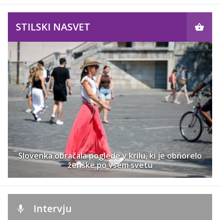
STILSKI NASVET
Slovenka obračala poglede v krilu, ki je obnorelo
ženske po vsem svetu
Intervju