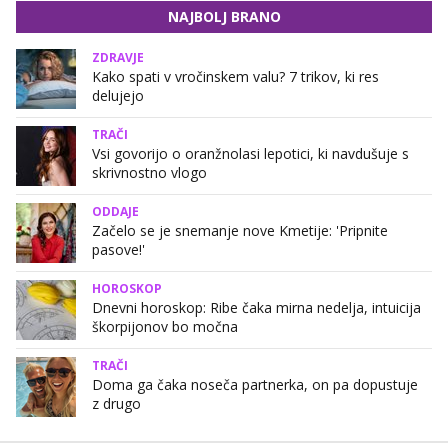
NAJBOLJ BRANO
ZDRAVJE
Kako spati v vročinskem valu? 7 trikov, ki res
delujejo
TRAČI
Vsi govorijo o oranžnolasi lepotici, ki navdušuje s
skrivnostno vlogo
ODDAJE
Začelo se je snemanje nove Kmetije: 'Pripnite
pasove!'
HOROSKOP
Dnevni horoskop: Ribe čaka mirna nedelja, intuicija
škorpijonov bo močna
TRAČI
Doma ga čaka noseča partnerka, on pa dopustuje
z drugo