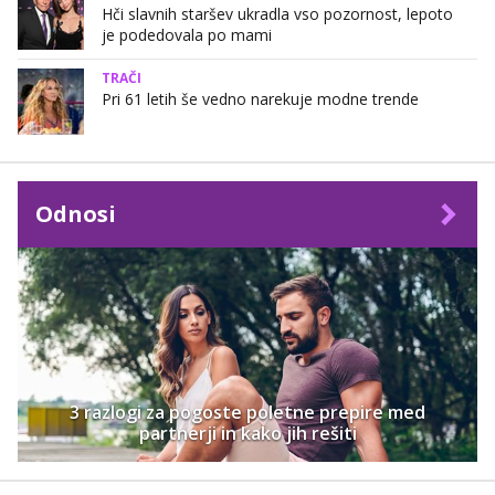
Hči slavnih staršev ukradla vso pozornost, lepoto
je podedovala po mami
TRAČI
Pri 61 letih še vedno narekuje modne trende
Odnosi
3 razlogi za pogoste poletne prepire med
partnerji in kako jih rešiti