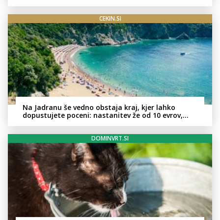
CEKIN.SI
Na Jadranu še vedno obstaja kraj, kjer lahko
dopustujete poceni: nastanitev že od 10 evrov,
kosilo za pet evrov
DOMINVRT.SI