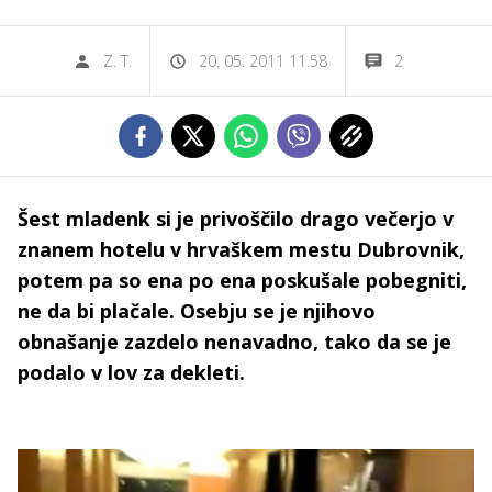
Z. T.
20. 05. 2011 11.58
2
Šest mladenk si je privoščilo drago večerjo v
znanem hotelu v hrvaškem mestu Dubrovnik,
potem pa so ena po ena poskušale pobegniti,
ne da bi plačale. Osebju se je njihovo
obnašanje zazdelo nenavadno, tako da se je
podalo v lov za dekleti.