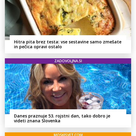
Hitra pita brez testa: vse sestavine samo zmešate
in pečica opravi ostalo
ZADOVOLJNA.SI
Danes praznuje 53. rojstni dan, tako dobro je
videti znana Slovenka
MOSKISVET.COM