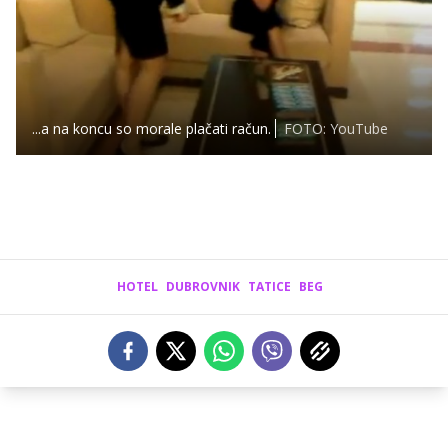
...a na koncu so morale plačati račun.
FOTO: YouTube
HOTEL
DUBROVNIK
TATICE
BEG