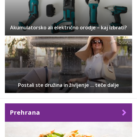
Akumulatorsko ali električno orodje – kaj izbrati?
OGLAS
Postali ste družina in življenje ... teče dalje
Prehrana