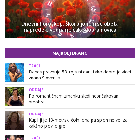
Dnevni horoskop: Škorpijonom se obeta
napredek, vodnarje čaka dobra novica
NAJBOLJ BRANO
TRAČI
Danes praznuje 53. rojstni dan, tako dobro je videti
znana Slovenka
ODDAJE
Po romantičnem zmenku sledi nepričakovan
preobrat
ODDAJE
Kupil ji je 13-metrski čoln, ona pa sploh ne ve, za
kakšno plovilo gre
TRAČI