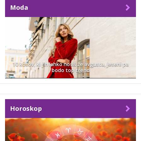
Moda
10 kosov, ki jih lahko nosiš že avgusta, jeseni pa
bodo top trend
Horoskop