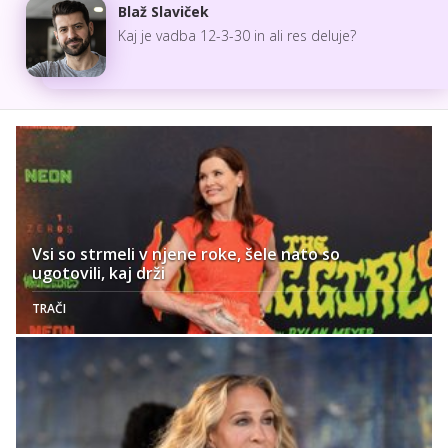
Blaž Slaviček
Kaj je vadba 12-3-30 in ali res deluje?
Vsi so strmeli v njene roke, šele nato so
ugotovili, kaj drži
TRAČI