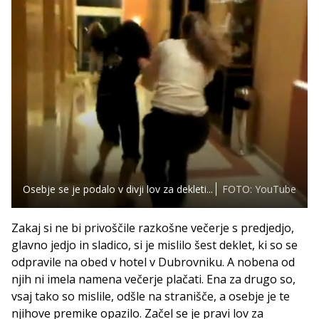
Osebje se je podalo v divji lov za dekleti...
FOTO: YouTube
Zakaj si ne bi privoščile razkošne večerje s predjedjo,
glavno jedjo in sladico, si je mislilo šest deklet, ki so se
odpravile na obed v hotel v Dubrovniku. A nobena od
njih ni imela namena večerje plačati. Ena za drugo so,
vsaj tako so mislile, odšle na stranišče, a osebje je te
njihove premike opazilo. Začel se je pravi lov za