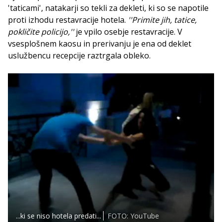
'taticami', natakarji so tekli za dekleti, ki so se napotile
proti izhodu restavracije hotela.
''Primite jih, tatice,
pokličite policijo,''
je vpilo osebje restavracije. V
vsesplošnem kaosu in prerivanju je ena od deklet
uslužbencu recepcije raztrgala obleko.
...ki se niso hotela predati...
FOTO: YouTube