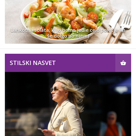
Lahkotna solata, ki jo bomo jedle celo poletje (in
še dolgo po njem)
STILSKI NASVET