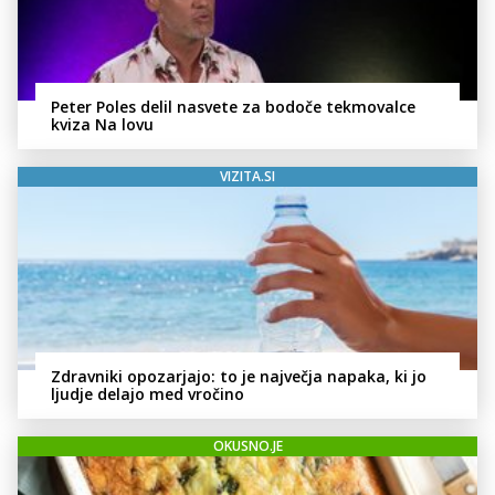
Peter Poles delil nasvete za bodoče tekmovalce
kviza Na lovu
VIZITA.SI
Zdravniki opozarjajo: to je največja napaka, ki jo
ljudje delajo med vročino
OKUSNO.JE