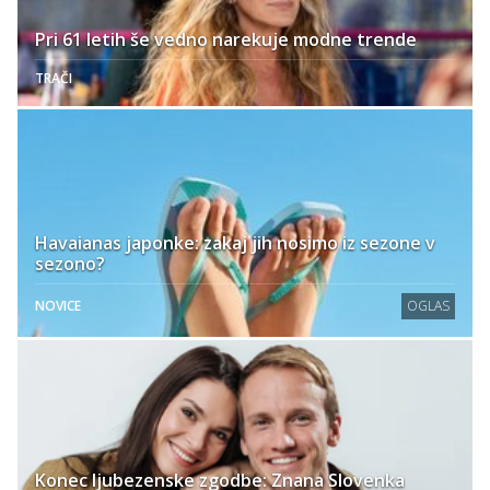
Pri 61 letih še vedno narekuje modne trende
TRAČI
Havaianas japonke: zakaj jih nosimo iz sezone v
sezono?
NOVICE
OGLAS
Konec ljubezenske zgodbe: Znana Slovenka