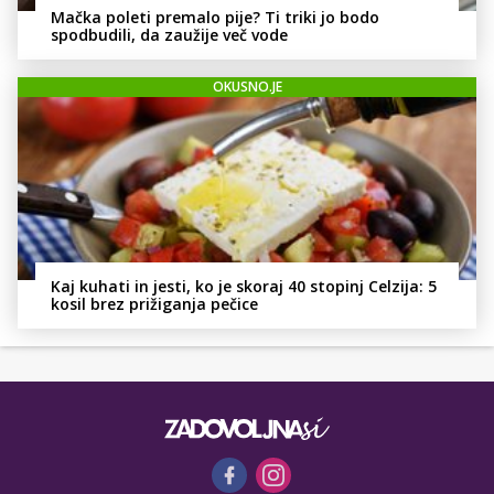
Mačka poleti premalo pije? Ti triki jo bodo
spodbudili, da zaužije več vode
OKUSNO.JE
Kaj kuhati in jesti, ko je skoraj 40 stopinj Celzija: 5
kosil brez prižiganja pečice