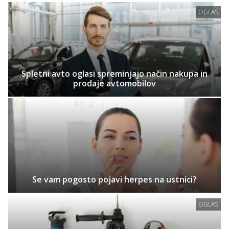
OGLAS
Spletni avto oglasi spreminjajo način nakupa in
prodaje avtomobilov
Se vam pogosto pojavi herpes na ustnici?
OGLAS