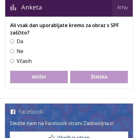
Anketa
Arhiv
Ali vsak dan uporabljate kremo za obraz s SPF
zaščito?
Da
Ne
Včasih
MOŠKI
ŽENSKA
Facebook
Sledite nam na Facebook strani Zadovoljna.si
Všečkaj stran