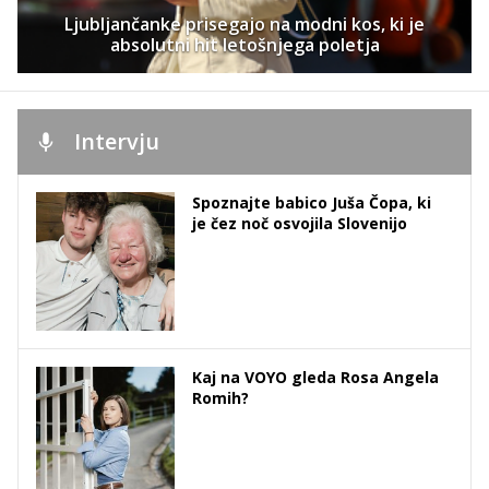
Ljubljančanke prisegajo na modni kos, ki je
absolutni hit letošnjega poletja
Intervju
Spoznajte babico Juša Čopa, ki
je čez noč osvojila Slovenijo
Kaj na VOYO gleda Rosa Angela
Romih?