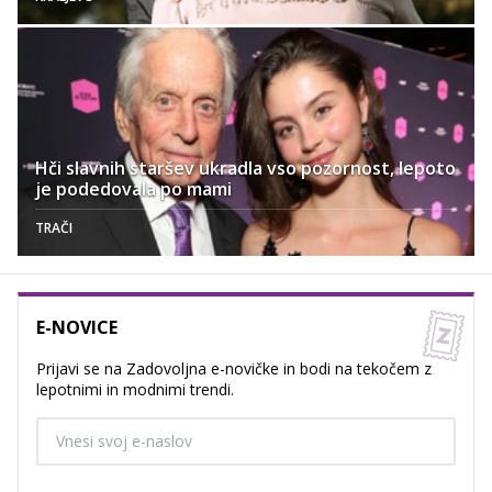
Hči slavnih staršev ukradla vso pozornost, lepoto
je podedovala po mami
TRAČI
E-NOVICE
Prijavi se na Zadovoljna e-novičke in bodi na tekočem z
lepotnimi in modnimi trendi.