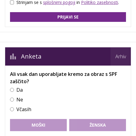
Strinjam se s
splošnimi pogoji
in
Politiko zasebnosti
.
PRIJAVI SE
Anketa
Arhiv
Ali vsak dan uporabljate kremo za obraz s SPF
zaščito?
Da
Ne
Včasih
MOŠKI
ŽENSKA