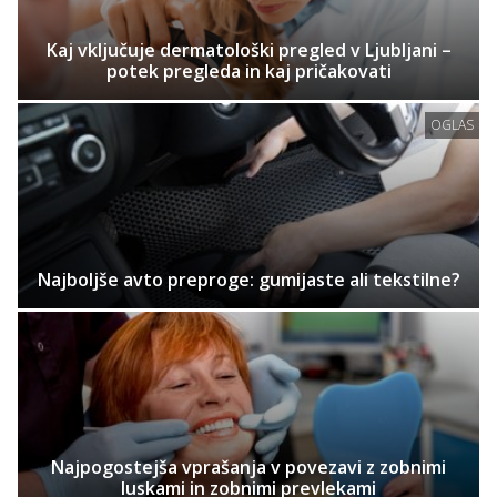
Kaj vključuje dermatološki pregled v Ljubljani –
potek pregleda in kaj pričakovati
OGLAS
Najboljše avto preproge: gumijaste ali tekstilne?
Najpogostejša vprašanja v povezavi z zobnimi
luskami in zobnimi prevlekami