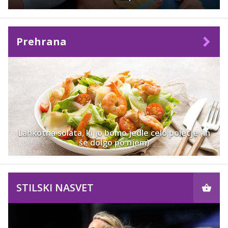
Prehrana
Lahkotna solata, ki jo bomo jedle celo poletje (in
še dolgo po njem)
STILSKI NASVET