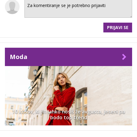
PRIJAVI SE
Moda
10 kosov, ki jih lahko nosiš že avgusta, jeseni pa
bodo top trend