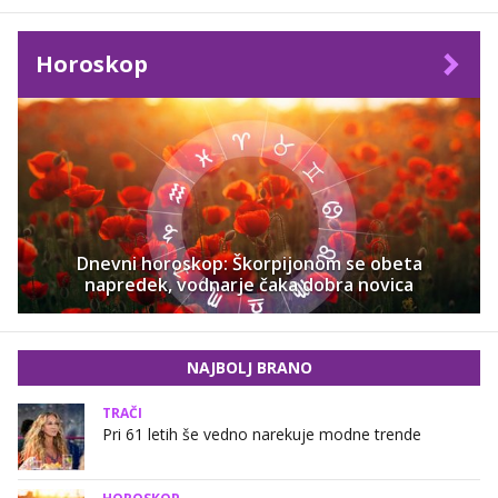
Horoskop
Dnevni horoskop: Škorpijonom se obeta
napredek, vodnarje čaka dobra novica
NAJBOLJ BRANO
TRAČI
Pri 61 letih še vedno narekuje modne trende