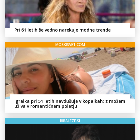
Pri 61 letih še vedno narekuje modne trende
MOSKISVET.COM
Igralka pri 51 letih navdušuje v kopalkah: z možem
uživa v romantičnem poletju
BIBALEZE.SI