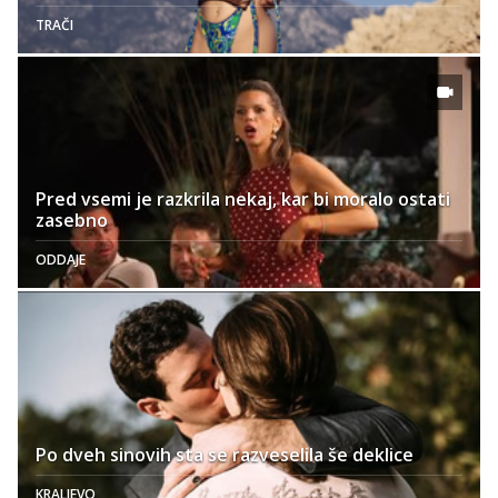
TRAČI
Pred vsemi je razkrila nekaj, kar bi moralo ostati
zasebno
ODDAJE
Po dveh sinovih sta se razveselila še deklice
KRALJEVO