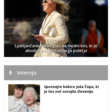
Ljubljančanke prisegajo na modni kos, ki je
absolutni hit letošnjega poletja
Intervju
Spoznajte babico Juša Čopa, ki
je čez noč osvojila Slovenijo