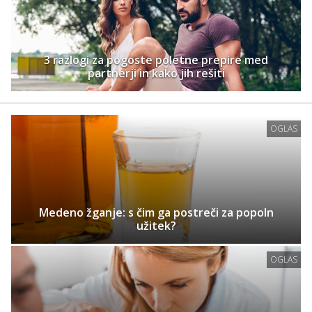
3 razlogi za pogoste poletne prepire med
partnerji in kako jih rešiti
OGLAS
Medeno žganje: s čim ga postreči za popoln
užitek?
OGLAS