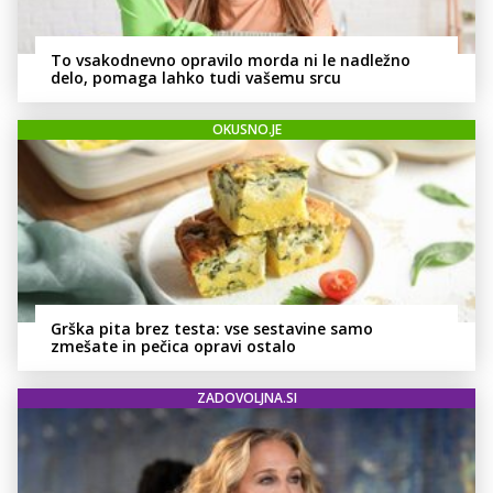
To vsakodnevno opravilo morda ni le nadležno
delo, pomaga lahko tudi vašemu srcu
OKUSNO.JE
Grška pita brez testa: vse sestavine samo
zmešate in pečica opravi ostalo
ZADOVOLJNA.SI