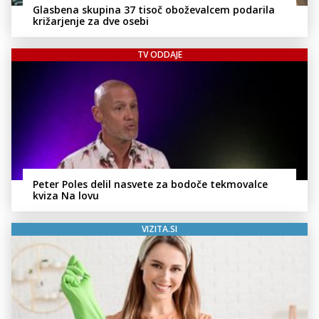
Glasbena skupina 37 tisoč oboževalcem podarila
križarjenje za dve osebi
TV ODDAJE
Peter Poles delil nasvete za bodoče tekmovalce
kviza Na lovu
VIZITA.SI