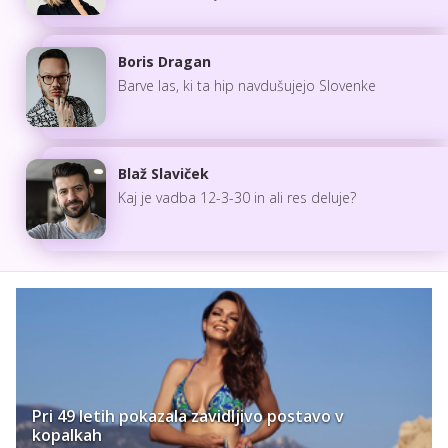
Boris Dragan
Barve las, ki ta hip navdušujejo Slovenke
Blaž Slaviček
Kaj je vadba 12-3-30 in ali res deluje?
Pri 49 letih pokazala zavidljivo postavo v
kopalkah