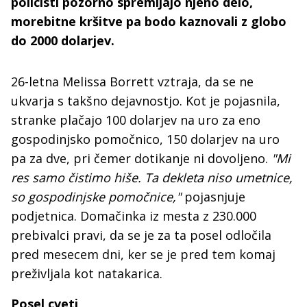
policisti pozorno spremljajo njeno delo,
morebitne kršitve pa bodo kaznovali z globo
do 2000 dolarjev.
26-letna Melissa Borrett vztraja, da se ne
ukvarja s takšno dejavnostjo. Kot je pojasnila,
stranke plačajo 100 dolarjev na uro za eno
gospodinjsko pomočnico, 150 dolarjev na uro
pa za dve, pri čemer dotikanje ni dovoljeno.
"Mi
res samo čistimo hiše. Ta dekleta niso umetnice,
so gospodinjske pomočnice,"
pojasnjuje
podjetnica. Domačinka iz mesta z 230.000
prebivalci pravi, da se je za ta posel odločila
pred mesecem dni, ker se je pred tem komaj
preživljala kot natakarica.
Posel cveti