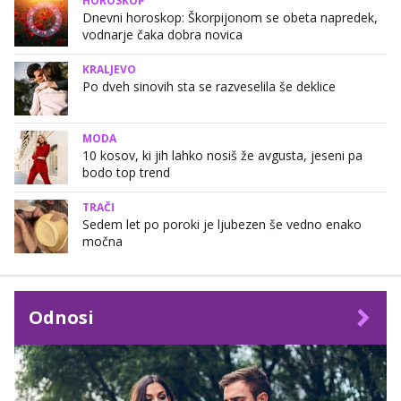
HOROSKOP
Dnevni horoskop: Škorpijonom se obeta napredek,
vodnarje čaka dobra novica
KRALJEVO
Po dveh sinovih sta se razveselila še deklice
MODA
10 kosov, ki jih lahko nosiš že avgusta, jeseni pa
bodo top trend
TRAČI
Sedem let po poroki je ljubezen še vedno enako
močna
Odnosi