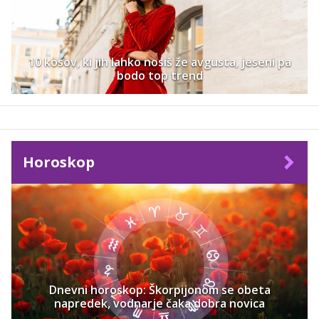
10 kosov, ki jih lahko nosiš že avgusta, jeseni pa
bodo top trend
Horoskop
Dnevni horoskop: Škorpijonom se obeta
napredek, vodnarje čaka dobra novica