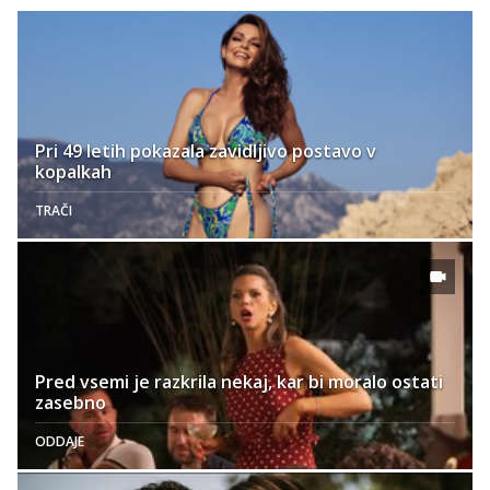
Pri 49 letih pokazala zavidljivo postavo v
kopalkah
TRAČI
Pred vsemi je razkrila nekaj, kar bi moralo ostati
zasebno
ODDAJE