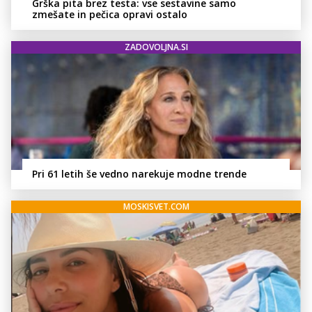
Grška pita brez testa: vse sestavine samo
zmešate in pečica opravi ostalo
ZADOVOLJNA.SI
Pri 61 letih še vedno narekuje modne trende
MOSKISVET.COM