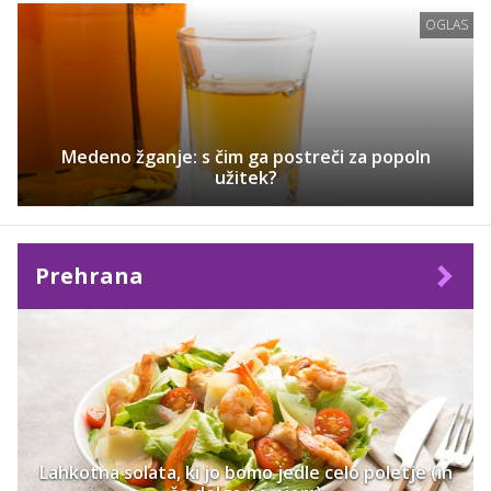
OGLAS
Medeno žganje: s čim ga postreči za popoln
užitek?
Prehrana
Lahkotna solata, ki jo bomo jedle celo poletje (in