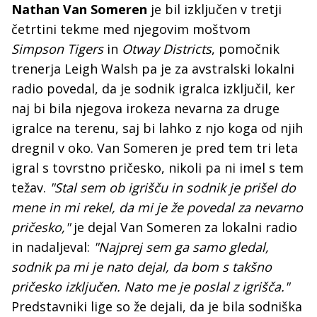
Nathan Van Someren
je bil izključen v tretji
četrtini tekme med njegovim moštvom
Simpson Tigers
in
Otway Districts
, pomočnik
trenerja Leigh Walsh pa je za avstralski lokalni
radio povedal, da je sodnik igralca izključil, ker
naj bi bila njegova irokeza nevarna za druge
igralce na terenu, saj bi lahko z njo koga od njih
dregnil v oko. Van Someren je pred tem tri leta
igral s tovrstno pričesko, nikoli pa ni imel s tem
težav.
"Stal sem ob igrišču in sodnik je prišel do
mene in mi rekel, da mi je že povedal za nevarno
pričesko,"
je dejal Van Someren za lokalni radio
in nadaljeval:
"Najprej sem ga samo gledal,
sodnik pa mi je nato dejal, da bom s takšno
pričesko izključen. Nato me je poslal z igrišča."
Predstavniki lige so že dejali, da je bila sodniška