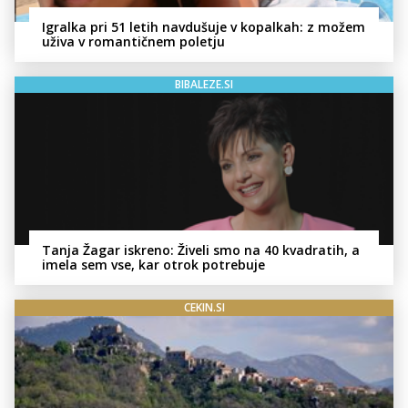
Igralka pri 51 letih navdušuje v kopalkah: z možem
uživa v romantičnem poletju
BIBALEZE.SI
Tanja Žagar iskreno: Živeli smo na 40 kvadratih, a
imela sem vse, kar otrok potrebuje
CEKIN.SI