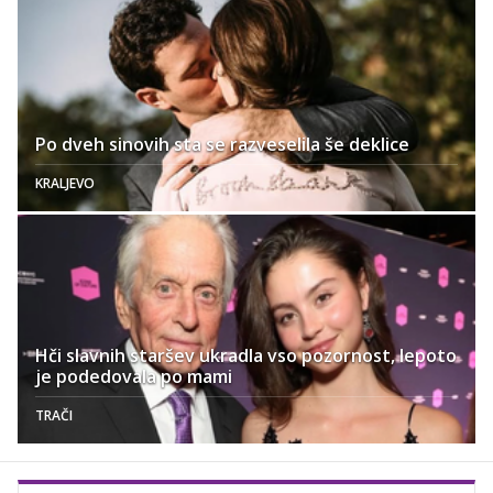
Po dveh sinovih sta se razveselila še deklice
KRALJEVO
Hči slavnih staršev ukradla vso pozornost, lepoto
je podedovala po mami
TRAČI