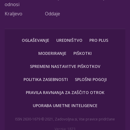
odnosi
Kraljevo
Oddaje
OGLAŠEVANJE
UREDNIŠTVO
PRO PLUS
MODERIRANJE
PIŠKOTKI
SPREMENI NASTAVITVE PIŠKOTKOV
POLITIKA ZASEBNOSTI
SPLOŠNI POGOJI
PRAVILA RAVNANJA ZA ZAŠČITO OTROK
UPORABA UMETNE INTELIGENCE
ISSN 2630-1679 © 2021, Zadovoljna.si, Vse pravice pridržane
Verzija: 1873