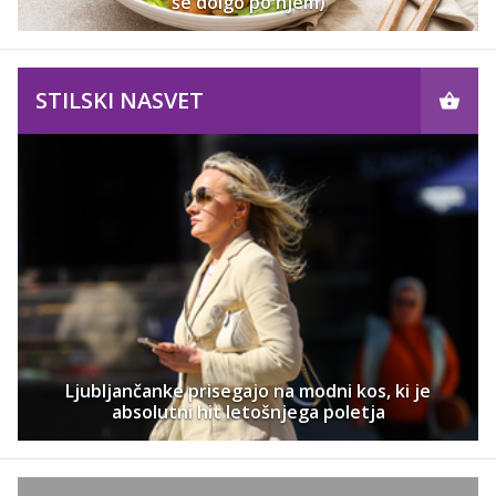
še dolgo po njem)
STILSKI NASVET
Ljubljančanke prisegajo na modni kos, ki je
absolutni hit letošnjega poletja