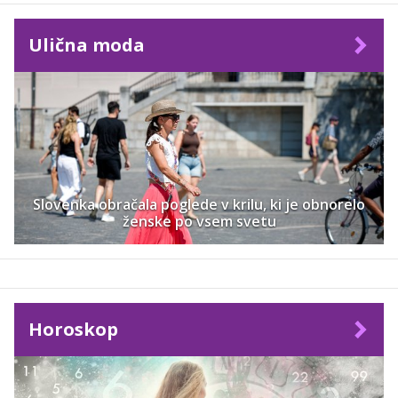
Ulična moda
Slovenka obračala poglede v krilu, ki je obnorelo
ženske po vsem svetu
Horoskop