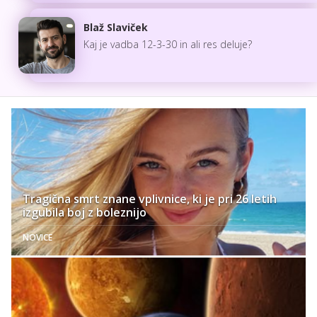
Blaž Slaviček
Kaj je vadba 12-3-30 in ali res deluje?
Tragična smrt znane vplivnice, ki je pri 26 letih
izgubila boj z boleznijo
NOVICE