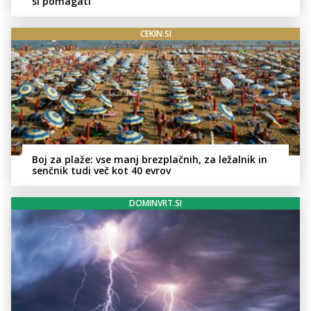
si pomagati
CEKIN.SI
Boj za plaže: vse manj brezplačnih, za ležalnik in
senčnik tudi več kot 40 evrov
DOMINVRT.SI