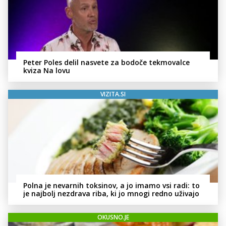
Peter Poles delil nasvete za bodoče tekmovalce
kviza Na lovu
VIZITA.SI
Polna je nevarnih toksinov, a jo imamo vsi radi: to
je najbolj nezdrava riba, ki jo mnogi redno uživajo
OKUSNO.JE