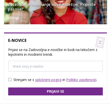
Začelo se je snemanje nove Kmetije: 'Pripnite
pasove!'
ODDAJE
E-NOVICE
Prijavi se na Zadovoljna e-novičke in bodi na tekočem z
lepotnimi in modnimi trendi.
Strinjam se s
splošnimi pogoji
in
Politiko zasebnosti
.
PRIJAVI SE