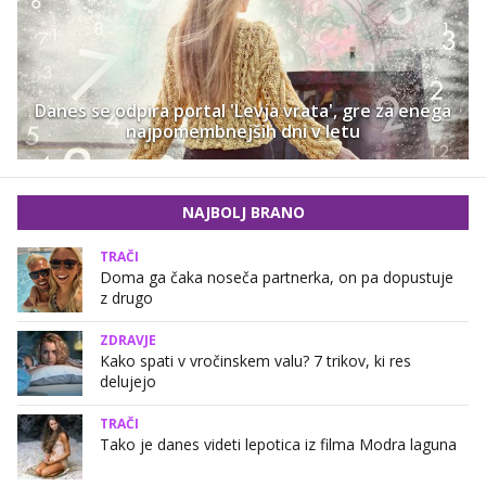
Danes se odpira portal 'Levja vrata', gre za enega
najpomembnejših dni v letu
NAJBOLJ BRANO
TRAČI
Doma ga čaka noseča partnerka, on pa dopustuje
z drugo
ZDRAVJE
Kako spati v vročinskem valu? 7 trikov, ki res
delujejo
TRAČI
Tako je danes videti lepotica iz filma Modra laguna