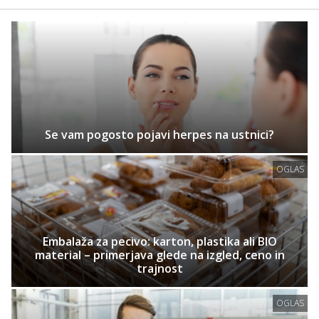
Se vam pogosto pojavi herpes na ustnici?
OGLAS
Embalaža za pecivo: karton, plastika ali BIO
material – primerjava glede na izgled, ceno in
trajnost
OGLAS