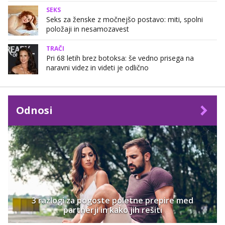
SEKS
Seks za ženske z močnejšo postavo: miti, spolni
položaji in nesamozavest
TRAČI
Pri 68 letih brez botoksa: še vedno prisega na
naravni videz in videti je odlično
Odnosi
3 razlogi za pogoste poletne prepire med
partnerji in kako jih rešiti