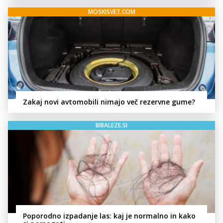
MOSKISVET.COM
Zakaj novi avtomobili nimajo več rezervne gume?
BIBALEZE.SI
Poporodno izpadanje las: kaj je normalno in kako