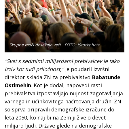
Skupne moči dosežejo več!
FOTO: iStockphoto
"Svet s sedmimi milijardami prebivalcev je tako
izziv kot tudi priložnost,"
je poudaril izvršni
direktor sklada ZN za prebivalstvo
Babatunde
Ostimehin
. Kot je dodal, napovedi rasti
prebivalstva izpostavljajo nujnost zagotavljanja
varnega in učinkovitega načrtovanja družin. ZN
so sprva pripravili demografske izračune do
leta 2050, ko naj bi na Zemlji živelo devet
milijard ljudi. Države glede na demografske