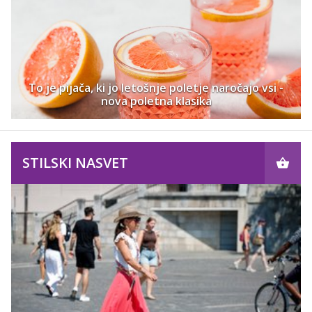
To je pijača, ki jo letošnje poletje naročajo vsi -
nova poletna klasika
STILSKI NASVET