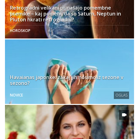
Retrogradni velikani prinašajo pomembne
premike – kaj pomeni, da so Saturn, Neptun in
Pluton hkrati retrogradni?
HOROSKOP
Havaianas japonke: zakaj jih nosimo iz sezone v
sezono?
NOVICE
OGLAS