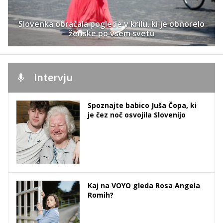
Slovenka obračala poglede v krilu, ki je obnorelo
ženske po vsem svetu
Intervju
Spoznajte babico Juša Čopa, ki
je čez noč osvojila Slovenijo
Kaj na VOYO gleda Rosa Angela
Romih?