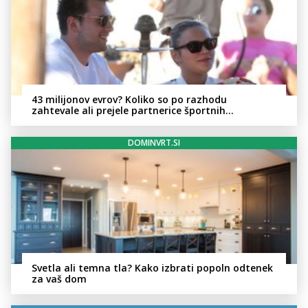
43 milijonov evrov? Koliko so po razhodu
zahtevale ali prejele partnerice športnih
zvezdnikov
DOMINVRT.SI
Svetla ali temna tla? Kako izbrati popoln odtenek
za vaš dom