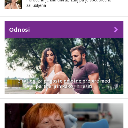
zaljubljena
Odnosi
3 razlogi za pogoste poletne prepire med
partnerji in kako jih rešiti