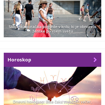
Slovenka obračala poglede v krilu, ki je obnorelo
ženske po vsem svetu
Horoskop
Dnevni horoskop: Bike čaka strasten večer,