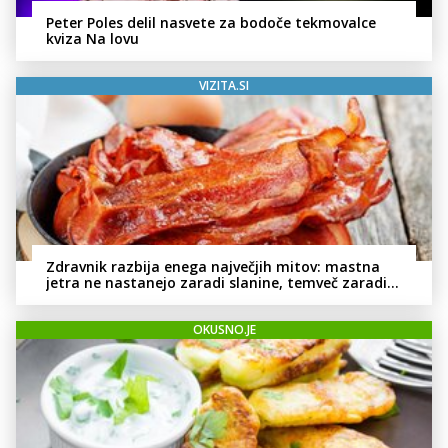
Peter Poles delil nasvete za bodoče tekmovalce
kviza Na lovu
VIZITA.SI
Zdravnik razbija enega največjih mitov: mastna
jetra ne nastanejo zaradi slanine, temveč zaradi
živila, ki ga imamo vsi radi
OKUSNO.JE