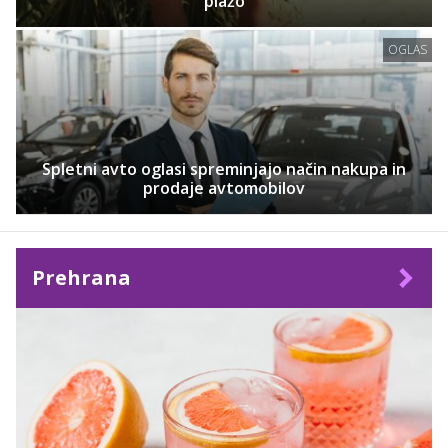
plažo
OGLAS
Spletni avto oglasi spreminjajo način nakupa in
prodaje avtomobilov
Prehrana