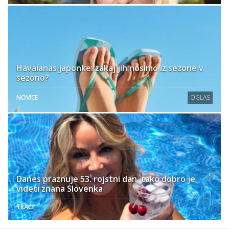
Havaianas japonke: zakaj jih nosimo iz sezone v
sezono?
NOVICE
OGLAS
Danes praznuje 53. rojstni dan, tako dobro je
videti znana Slovenka
TRAČI