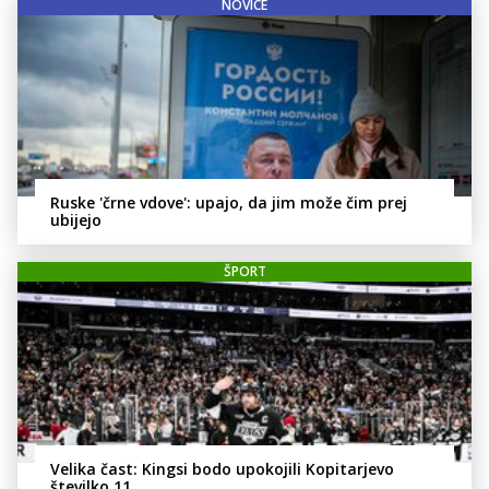
NOVICE
Ruske 'črne vdove': upajo, da jim može čim prej
ubijejo
ŠPORT
Velika čast: Kingsi bodo upokojili Kopitarjevo
številko 11