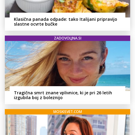
Klasična panada odpade: tako Italijani pripravijo
slastne ocvrte bučke
ZADOVOLJNA.SI
Tragična smrt znane vplivnice, ki je pri 26 letih
izgubila boj z boleznijo
MOSKISVET.COM