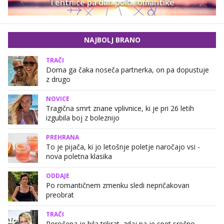
Tehtnice pa dan poln romantike
NAJBOLJ BRANO
TRAČI
Doma ga čaka noseča partnerka, on pa dopustuje
z drugo
NOVICE
Tragična smrt znane vplivnice, ki je pri 26 letih
izgubila boj z boleznijo
PREHRANA
To je pijača, ki jo letošnje poletje naročajo vsi -
nova poletna klasika
ODDAJE
Po romantičnem zmenku sledi nepričakovan
preobrat
TRAČI
Poročena je bila trikrat, zdaj pa je spet srečno