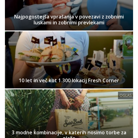
Najpogostejša vprašanja v povezavi z zobnimi
luskami in zobnimi prevlekami
10 let in več kot 1.300 lokacij Fresh Corner
OGLAS
3 modne kombinacije, v katerih nosimo torbe za