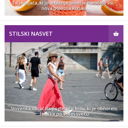
To je pijača, ki jo letošnje poletje naročajo vsi -
nova poletna klasika
STILSKI NASVET
Slovenka obračala poglede v krilu, ki je obnorelo
ženske po vsem svetu