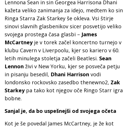
Lennona Sean in sin Georgea Harrisona Dhani
kažeta veliko zanimanja za idejo, medtem ko sin
Ringa Starra Zak Starkey še okleva. Vsi štirje
sinovi slavnih glasbenikov sicer posvetijo veliko
svojega prostega časa glasbi –
James
McCartney
je v torek začel koncertno turnejo v
klubu Cavern v Liverpoolu, kjer so kariero v 60.
letih minulega stoletja začeli Beatlesi.
Sean
Lennon
živi v New Yorku, kjer se posveča petju
in pisanju besedil,
Dhani Harrison
vodi
londonsko rockovsko zasedbo thenewno2,
Zak
Starkey
pa tako kot njegov oče Ringo Starr igra
bobne.
Sanjal je, da bo uspešnejši od svojega očeta
Kot je še povedal James McCartney, je že kot