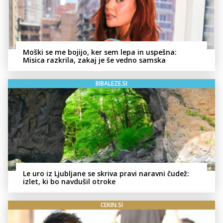
Moški se me bojijo, ker sem lepa in uspešna:
Misica razkrila, zakaj je še vedno samska
BIBALEZE.SI
Le uro iz Ljubljane se skriva pravi naravni čudež:
izlet, ki bo navdušil otroke
CEKIN.SI