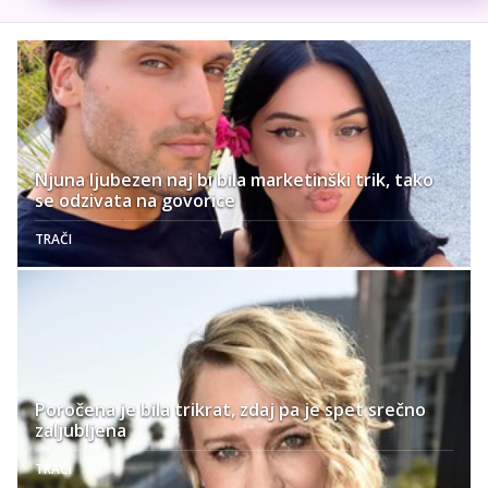
Njuna ljubezen naj bi bila marketinški trik, tako
se odzivata na govorice
TRAČI
Poročena je bila trikrat, zdaj pa je spet srečno
zaljubljena
TRAČI