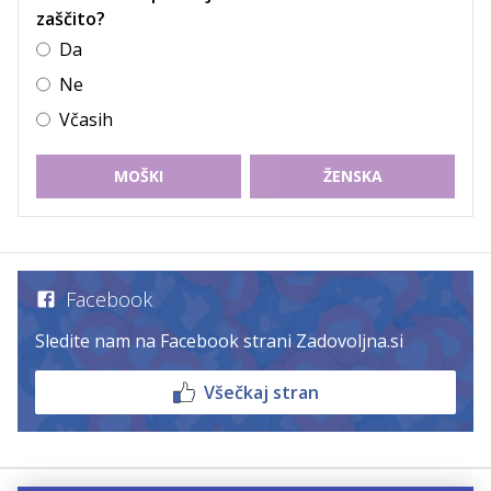
zaščito?
Da
Ne
Včasih
MOŠKI
ŽENSKA
Facebook
Sledite nam na Facebook strani Zadovoljna.si
Všečkaj stran