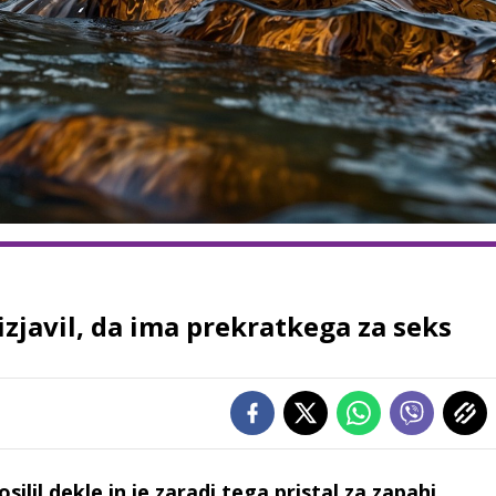
 izjavil, da ima prekratkega za seks
ilil dekle in je zaradi tega pristal za zapahi.