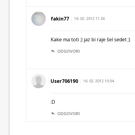
fakin77
16. 02. 2012 11.36
Kake ma toti ;) jaz bi raje šel sedet ;)
ODGOVORI
User706190
16. 02. 2012 10.04
:D
ODGOVORI