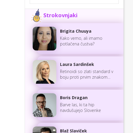
Strokovnjaki
Brigita Chuuya
Kako vemo, ali imamo
potlačena čustva?
Laura Sardinšek
Retinoidi so zlati standard v
boju proti prvim znakom
staranja
Boris Dragan
Barve las, ki ta hip
navdušujejo Slovenke
Blaž Slaviček