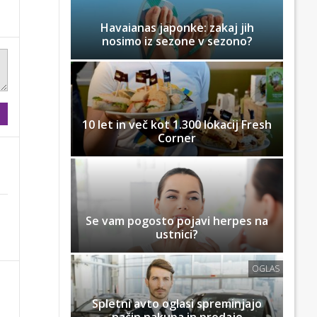
Havaianas japonke: zakaj jih
nosimo iz sezone v sezono?
10 let in več kot 1.300 lokacij Fresh
Corner
Se vam pogosto pojavi herpes na
ustnici?
OGLAS
Spletni avto oglasi spreminjajo