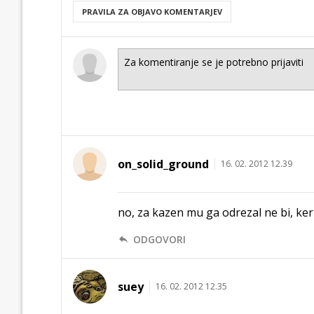
PRAVILA ZA OBJAVO KOMENTARJEV
on_solid_ground
16. 02. 2012 12.39
no, za kazen mu ga odrezal ne bi, ke
ODGOVORI
suey
16. 02. 2012 12.35