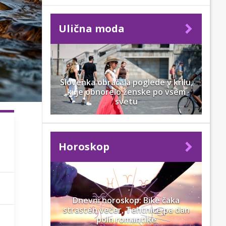
Ulična moda
Slovenka obračala poglede v krilu,
ki je obnorelo ženske po vsem
svetu
Horoskop
Dnevni horoskop: Bike čaka
strasten večer, Tehtnice pa dan
poln romantike