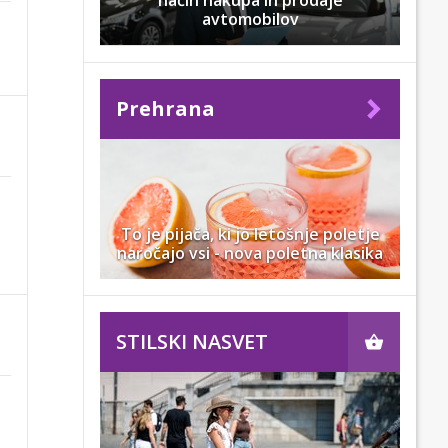
način nakupa in prodaje
avtomobilov
Prehrana
To je pijača, ki jo letošnje poletje
naročajo vsi - nova poletna klasika
STILSKI NASVET