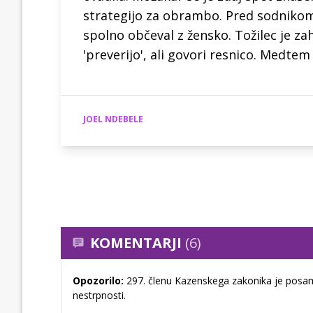
strategijo za obrambo. Pred sodnikom 
spolno občeval z žensko. Tožilec je za
'preverijo', ali govori resnico. Medtem
JOEL NDEBELE
KOMENTARJI
(6)
Opozorilo:
297. členu Kazenskega zakonika je posam
nestrpnosti.