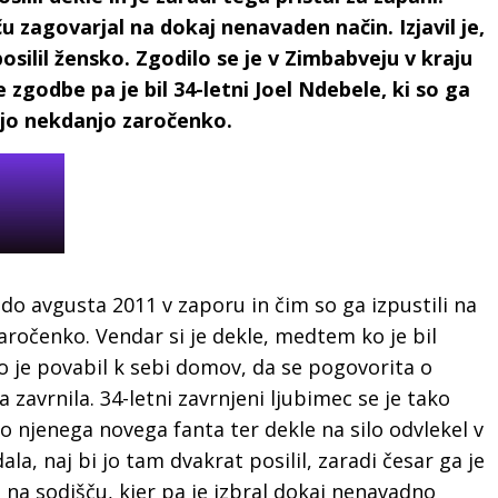
u zagovarjal na dokaj nenavaden način. Izjavil je,
osilil žensko. Zgodilo se je v Zimbabveju v kraju
zgodbe pa je bil 34-letni Joel Ndebele, ki so ga
svojo nekdanjo zaročenko.
do avgusta 2011 v zaporu in čim so ga izpustili na
zaročenko. Vendar si je dekle, medtem ko je bil
jo je povabil k sebi domov, da se pogovorita o
a zavrnila. 34-letni zavrnjeni ljubimec se je tako
ako njenega novega fanta ter dekle na silo odvlekel v
la, naj bi jo tam dvakrat posilil, zaradi česar ga je
l na sodišču, kjer pa je izbral dokaj nenavadno