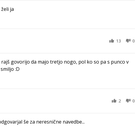
želi ja
13
0
pa rajš govorijo da majo tretjo nogo, pol ko so pa s punco v
 smiljo :D
2
0
dgovarjal še za neresnične navedbe...