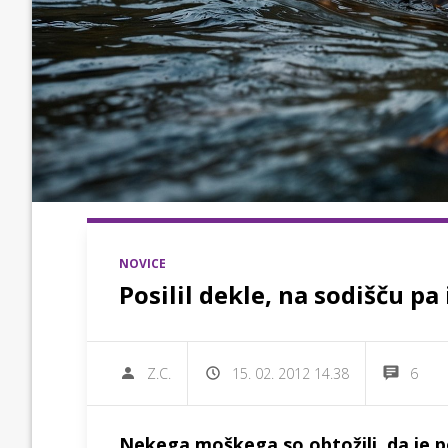
NOVICE
Posilil dekle, na sodišču pa
Z.C.
15. 02. 2012 14.38
6
Nekega moškega so obtožili, da je pos