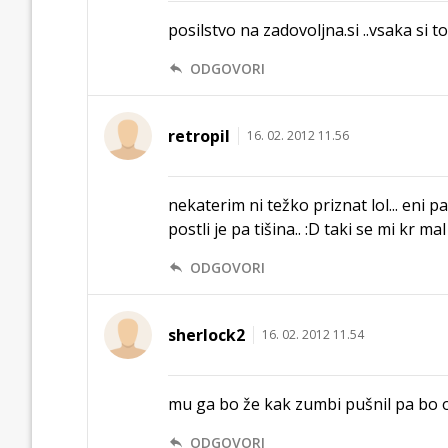
posilstvo na zadovoljna.si ..vsaka si to 
ODGOVORI
retropil
16. 02. 2012 11.56
nekaterim ni težko priznat lol... eni 
postli je pa tišina.. :D taki se mi kr mal
ODGOVORI
sherlock2
16. 02. 2012 11.54
mu ga bo že kak zumbi pušnil pa bo o
ODGOVORI