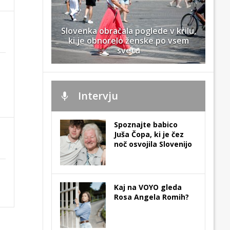
Slovenka obračala poglede v krilu,
ki je obnorelo ženske po vsem
svetu
Intervju
Spoznajte babico
Juša Čopa, ki je čez
noč osvojila Slovenijo
Kaj na VOYO gleda
Rosa Angela Romih?