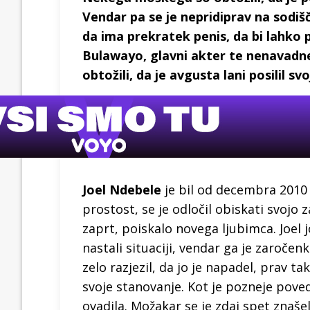
Vendar pa se je nepridiprav na sodišč
da ima prekratek penis, da bi lahko p
Bulawayo, glavni akter te nenavadne 
obtožili, da je avgusta lani posilil 
Joel Ndebele
je bil od decembra 2010 
prostost, se je odločil obiskati svojo 
zaprt, poiskalo novega ljubimca. Joel 
nastali situaciji, vendar ga je zaročenk
zelo razjezil, da jo je napadel, prav t
svoje stanovanje. Kot je pozneje poveda
ovadila. Možakar se je zdaj spet znaše