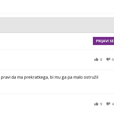
PRIJAVI SE
8
0
r pravi da ma prekratkega, bi mu ga pa malo ostružil
9
4