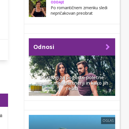
ODDAJE
Po romantičnem zmenku sledi
nepričakovan preobrat
Odnosi
3 razlogi za pogoste poletne
prepire med partnerji in kako jih
rešiti
li
OGLAS